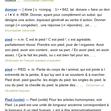
osseux …
Encyclopédie Universelle
donner
— [ dɔne ] v. <conjug. : 1> • 842; lat. donare « faire un don
» I ♦ V. tr. REM. Donner, ayant pour complément un subst. qui
désigne une action, équivaut généralt au verbe d action. Donner
congé (⇒ congédier) , une réponse (⇒ répondre) , un… …
Encyclopédie Universelle
pied
— n.m. C est le pied ! C est pied !, c est agréable,
parfaitement réussi. Prendre son pied, jouir de l orgasme. Avoir
son pied, avoir son content ; avoir sa part. / En avoir pied, en avoir
assez. / Ça te fait les pieds, ou c est bien fait pour tes… …
Dictionnaire du Français argotique et populaire
pied
— PIED. s. m. Partie du corps de l animal, qui est jointe à l
extremité de la jambe, & qui luy sert à se soustenir & à marcher.
Pied droit. pied gauche. les doigts du pied. les ongles du pied. le
cou du pied. la cheville du pied. la plante des… …
Dictionnaire de
l'Académie française
Pied (unite)
— Pied (unité) Pour les articles homonymes, voir
Pied. Le pied est une unité de longueur ancienne correspondant à
la longueur d un pied humain, c est à dire approximativement