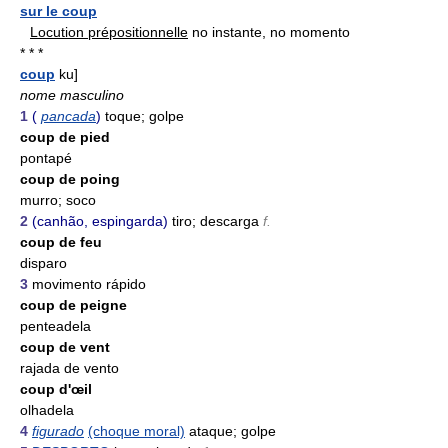
sur le coup
Locution prépositionnelle
no instante, no momento
* * *
coup
ku]
nome masculino
1
(
pancada
)
toque; golpe
coup de pied
pontapé
coup de poing
murro; soco
2
(canhão, espingarda)
tiro; descarga
f.
coup de feu
disparo
3
movimento rápido
coup de peigne
penteadela
coup de vent
rajada de vento
coup d'œil
olhadela
4
figurado
(choque moral)
ataque; golpe