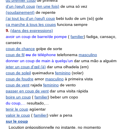
du premier coup
de primeira
d'un (seul) coup
(en une fois)
de uma só vez
(soudainement)
de repente
j'ai tout bu d'un (seul) coup
bebi tudo de um (só) gole
ça marche à tous les coups
funciona sempre
9.
(dans des expressions)
avoir un coup de barre/de pompe
(
familier
) fadiga, cansaço,
canseira
coup de chance
golpe de sorte
coup de fil
ou
de téléphone
telefonema
masculino
donner un coup de main à quelqu’un
dar uma mão a alguém
jeter un coup d'œil (à)
dar uma olhadela (em)
coup de soleil
queimadura
feminino
(solar)
coup de foudre
amor
masculino
à primeira vista
coup de vent
rajada
feminino
de vento
passer en coup de vent
dar uma visita rápida
boire un coup
(
familier
) beber um copo
du coup,…
resultado,…
tenir le coup
agüentar
valoir le coup
(
familier
) valer a pena
sur le coup
Locution prépositionnelle
no instante, no momento