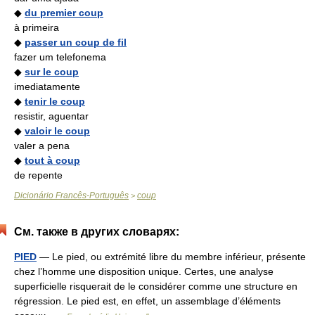
◆
du premier coup
à primeira
◆
passer un coup de fil
fazer um telefonema
◆
sur le coup
imediatamente
◆
tenir le coup
resistir, aguentar
◆
valoir le coup
valer a pena
◆
tout à coup
de repente
Dicionário Francês-Português
coup
>
См. также в других словарях:
PIED
— Le pied, ou extrémité libre du membre inférieur, présente
chez l’homme une disposition unique. Certes, une analyse
superficielle risquerait de le considérer comme une structure en
régression. Le pied est, en effet, un assemblage d’éléments