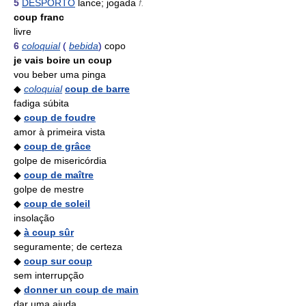
5
DESPORTO
lance; jogada
f.
coup franc
livre
6
coloquial
(
bebida
)
copo
je vais boire un coup
vou beber uma pinga
◆
coloquial
coup de barre
fadiga súbita
◆
coup de foudre
amor à primeira vista
◆
coup de grâce
golpe de misericórdia
◆
coup de maître
golpe de mestre
◆
coup de soleil
insolação
◆
à coup sûr
seguramente; de certeza
◆
coup sur coup
sem interrupção
◆
donner un coup de main
dar uma ajuda