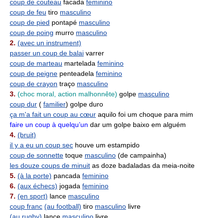
coup de couteau
facada
feminino
coup de feu
tiro
masculino
coup de pied
pontapé
masculino
coup de poing
murro
masculino
2.
(avec un instrument)
passer un coup de balai
varrer
coup de marteau
martelada
feminino
coup de peigne
penteadela
feminino
coup de crayon
traço
masculino
3.
(choc moral, action malhonnête)
golpe
masculino
coup dur
(
familier
) golpe duro
ça m'a fait un coup au cœur
aquilo foi um choque para mim
faire un coup à quelqu’un
dar um golpe baixo em alguém
4.
(bruit)
il y a eu un coup sec
houve um estampido
coup de sonnette
toque
masculino
(de campainha)
les douze coups de minuit
as doze badaladas da meia-noite
5.
(à la porte)
pancada
feminino
6.
(aux échecs)
jogada
feminino
7.
(en sport)
lance
masculino
coup franc
(au football)
tiro
masculino
livre
(au rugby)
lance
masculino
livre