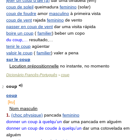
jeter un coup d'œil (à)
dar uma olhadela (em)
coup de soleil
queimadura
feminino
(solar)
coup de foudre
amor
masculino
à primeira vista
coup de vent
rajada
feminino
de vento
passer en coup de vent
dar uma visita rápida
boire un coup
(
familier
) beber um copo
du coup,…
resultado,…
tenir le coup
agüentar
valoir le coup
(
familier
) valer a pena
sur le coup
Locution prépositionnelle
no instante, no momento
Dicionário Francês-Português
coup
>
coup
2
coup
[ku]
Nom masculin
1.
(choc physique)
pancada
feminino
donner un coup à quelqu’un
dar uma pancada em alguém
donner un coup de coude à quelqu’un
dar uma cotovelada em
alguém