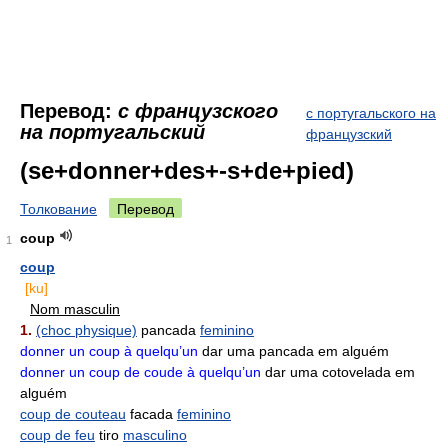
Перевод:
с французского
с португальского на
на португальский
французский
(se+donner+des+-s+de+pied)
Толкование
Перевод
coup
1
coup
[ku]
Nom masculin
1.
(choc physique)
pancada
feminino
donner un coup à quelqu’un
dar uma pancada em alguém
donner un coup de coude à quelqu’un
dar uma cotovelada em
alguém
coup de couteau
facada
feminino
coup de feu
tiro
masculino