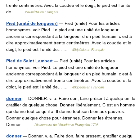
trente centimètres. Avec la coudée et le doigt, le pied est l unité
de… …
Wikipédia en Français
Pied (unité de longueur)
— Pied (unité) Pour les articles
homonymes, voir Pied. Le pied est une unité de longueur
ancienne correspondant à la longueur d un pied humain, c est à
dire approximativement trente centimètres. Avec la coudée et le
doigt, le pied est l unité de… …
Wikipédia en Français
Pied de Saint Lambert
— Pied (unité) Pour les articles
homonymes, voir Pied. Le pied est une unité de longueur
ancienne correspondant à la longueur d un pied humain, c est à
dire approximativement trente centimètres. Avec la coudée et le
doigt, le pied est l unité de… …
Wikipédia en Français
donner
— DONNER. v. a. Faire don, faire présent à quelqu un, le
gratifier de quelque chose. Donner libéralement. C est un homme
qui donne tout ce qu il a. Il donne tout son bien aux pauvres.
Donner quelque chose pour étrennes. Donner les étrennes.
Donner… …
Dictionnaire de l'Académie Française 1798
donner
— Donner. v. a. Faire don, faire present, gratifier quelqu