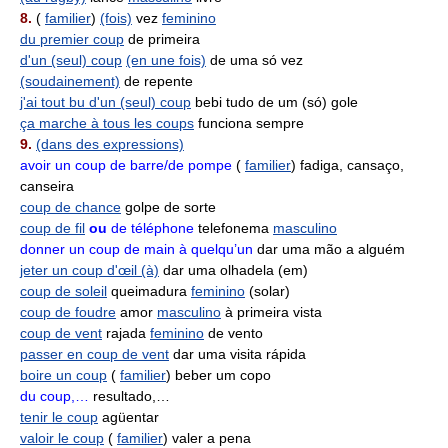
8.
(
familier
)
(fois)
vez
feminino
du premier coup
de primeira
d'un (seul) coup
(en une fois)
de uma só vez
(soudainement)
de repente
j'ai tout bu d'un (seul) coup
bebi tudo de um (só) gole
ça marche à tous les coups
funciona sempre
9.
(dans des expressions)
avoir un coup de barre/de pompe
(
familier
) fadiga, cansaço,
canseira
coup de chance
golpe de sorte
coup de fil
ou
de téléphone
telefonema
masculino
donner un coup de main à quelqu’un
dar uma mão a alguém
jeter un coup d'œil (à)
dar uma olhadela (em)
coup de soleil
queimadura
feminino
(solar)
coup de foudre
amor
masculino
à primeira vista
coup de vent
rajada
feminino
de vento
passer en coup de vent
dar uma visita rápida
boire un coup
(
familier
) beber um copo
du coup,…
resultado,…
tenir le coup
agüentar
valoir le coup
(
familier
) valer a pena