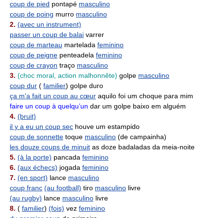
coup de pied
pontapé
masculino
coup de poing
murro
masculino
2.
(avec un instrument)
passer un coup de balai
varrer
coup de marteau
martelada
feminino
coup de peigne
penteadela
feminino
coup de crayon
traço
masculino
3.
(choc moral, action malhonnête)
golpe
masculino
coup dur
(
familier
) golpe duro
ça m'a fait un coup au cœur
aquilo foi um choque para mim
faire un coup à quelqu’un
dar um golpe baixo em alguém
4.
(bruit)
il y a eu un coup sec
houve um estampido
coup de sonnette
toque
masculino
(de campainha)
les douze coups de minuit
as doze badaladas da meia-noite
5.
(à la porte)
pancada
feminino
6.
(aux échecs)
jogada
feminino
7.
(en sport)
lance
masculino
coup franc
(au football)
tiro
masculino
livre
(au rugby)
lance
masculino
livre
8.
(
familier
)
(fois)
vez
feminino