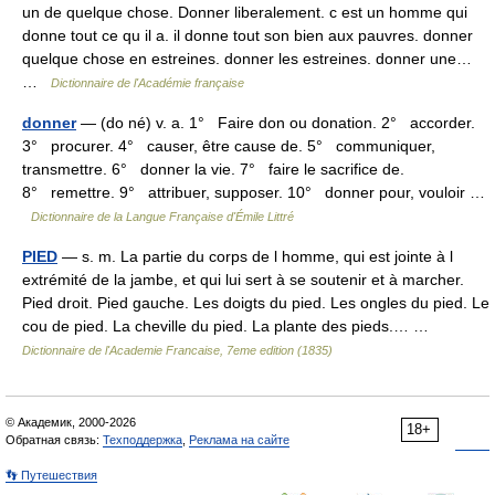
un de quelque chose. Donner liberalement. c est un homme qui
donne tout ce qu il a. il donne tout son bien aux pauvres. donner
quelque chose en estreines. donner les estreines. donner une…
…
Dictionnaire de l'Académie française
donner
— (do né) v. a. 1° Faire don ou donation. 2° accorder.
3° procurer. 4° causer, être cause de. 5° communiquer,
transmettre. 6° donner la vie. 7° faire le sacrifice de.
8° remettre. 9° attribuer, supposer. 10° donner pour, vouloir …
Dictionnaire de la Langue Française d'Émile Littré
PIED
— s. m. La partie du corps de l homme, qui est jointe à l
extrémité de la jambe, et qui lui sert à se soutenir et à marcher.
Pied droit. Pied gauche. Les doigts du pied. Les ongles du pied. Le
cou de pied. La cheville du pied. La plante des pieds.… …
Dictionnaire de l'Academie Francaise, 7eme edition (1835)
© Академик, 2000-2026
18+
Обратная связь:
Техподдержка
,
Реклама на сайте
👣 Путешествия