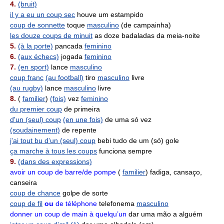
4.
(bruit)
il y a eu un coup sec
houve um estampido
coup de sonnette
toque
masculino
(de campainha)
les douze coups de minuit
as doze badaladas da meia-noite
5.
(à la porte)
pancada
feminino
6.
(aux échecs)
jogada
feminino
7.
(en sport)
lance
masculino
coup franc
(au football)
tiro
masculino
livre
(au rugby)
lance
masculino
livre
8.
(
familier
)
(fois)
vez
feminino
du premier coup
de primeira
d'un (seul) coup
(en une fois)
de uma só vez
(soudainement)
de repente
j'ai tout bu d'un (seul) coup
bebi tudo de um (só) gole
ça marche à tous les coups
funciona sempre
9.
(dans des expressions)
avoir un coup de barre/de pompe
(
familier
) fadiga, cansaço,
canseira
coup de chance
golpe de sorte
coup de fil
ou
de téléphone
telefonema
masculino
donner un coup de main à quelqu’un
dar uma mão a alguém