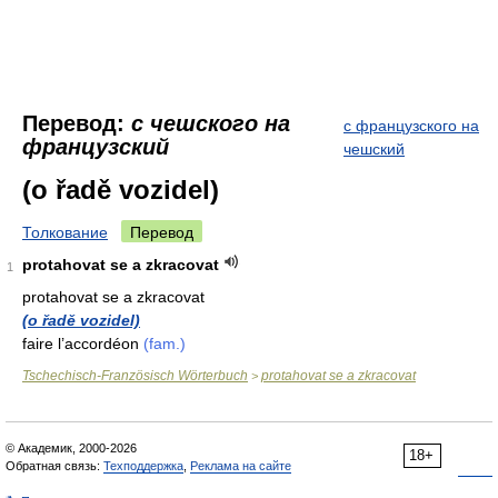
Перевод:
с чешского на
с французского на
французский
чешский
(o řadě vozidel)
Толкование
Перевод
protahovat se a zkracovat
1
protahovat se a zkracovat
(o řadě vozidel)
faire l’accordéon
(fam.)
Tschechisch-Französisch Wörterbuch
protahovat se a zkracovat
>
© Академик, 2000-2026
18+
Обратная связь:
Техподдержка
,
Реклама на сайте