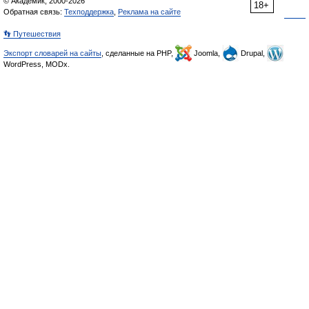
© Академик, 2000-2026
18+
Обратная связь:
Техподдержка
,
Реклама на сайте
👣 Путешествия
Экспорт словарей на сайты
, сделанные на PHP,
Joomla,
Drupal,
WordPress, MODx.