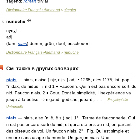
sagend;
roman
trivial
Dictionnaire Français-Allemand
simplet
>
nunuche
5
nynyʃ
adj
(fam:
niais
)
dumm, grün, doof, bescheuert
Dictionnaire Français-Allemand
nunuche
>
См. также в других словарях:
niais
— niais, niaise [ njɛ, njɛz ] adj. • 1265; nies 1175; lat. pop.
°nidax, de nidus → nid 1 ♦ Fauconn. Qui n est pas encore sorti du
nid. Faucon niais. 2 ♦ Cour. Dont la simplicité, l inexpérience va
jusqu à la bêtise. ⇒ nigaud; godiche, jobard,… …
Encyclopédie
Universelle
niais
— niais, aise (ni ê, ê z ) adj. 1° Terme de fauconnerie. Qui
n est pas encore sorti du nid, et qui a été pris au nid, en parlant
des oiseaux de vol. Un faucon niais. 2° Fig. Qui est simple et
encore sans usage du monde. Un garçon niais. Une… …