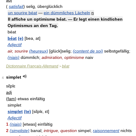
adj
(
satisfait
)
selig, überglücklich
un sourire béat
—
ein dümmliches Lächeln
n
Il affiche un optimisme béat. — Er legt einen kindlichen
Optimismus an den Tag.
béat
béat
(e)
[bea, at]
Adjectif
air, sourire
(heureux)
[glück]selig;
(content de soi)
selbstgefällig;
(niais)
dümmlich;
admiration, optimisme
naiv
Dictionnaire Français-Allemand
béat
>
simplet
4
sɛ̃plɛ
adj
(
fam
)
etwas einfältig
simplet
simplet
(te)
[sɛ̃plε, εt]
Adjectif
1
(niais)
[etwas] einfältig
2
(simpliste)
banal;
intrigue, question
simpel;
raisonnement
nichts