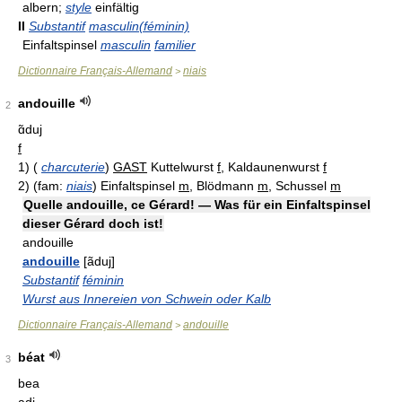
albern;
style
einfältig
II
Substantif
masculin(féminin)
Einfaltspinsel
masculin
familier
Dictionnaire Français-Allemand
niais
>
andouille
2
ɑ̃duj
f
1)
(
charcuterie
)
GAST
Kuttelwurst
f
, Kaldaunenwurst
f
2)
(fam:
niais
)
Einfaltspinsel
m
, Blödmann
m
, Schussel
m
Quelle andouille, ce Gérard! — Was für ein Einfaltspinsel
dieser Gérard doch ist!
andouille
andouille
[ãduj]
Substantif
féminin
Wurst aus Innereien von Schwein oder Kalb
Dictionnaire Français-Allemand
andouille
>
béat
3
bea