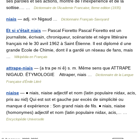
ses paroles et ses actions, montre de l’inexpérience et de la
sottise.… …
Dictionnaire de l'Academie Francaise, 8eme edition (1935)
niais
— adj. => Nigaud …
Dictionnaire Français-Savoyard
Et si c'était niais
— Pascal Fioretto Pascal Fioretto est un
journaliste, écrivain, chroniqueur, scénariste et nègre littéraire
français né le 30 avril 1962 à Saint Étienne. Il est diplomé d une
grande Ecole de Chimie, dont il a gardé un réseau de fans, mais
…
Wikipédia en Français
attrape-niais
— (a tra pe ni ê) s. m. Même sens que ATTRAPE
NIGAUD. ÉTYMOLOGIE Attraper, niais …
Dictionnaire de la Langue
Française d'Émile Littré
niaise
— ● niais, niaise adjectif et nom (latin populaire nidax, acis,
pris au nid) Qui est sot et gauche par excès de simplicité ou
manque d expérience : Son grand niais de fils. ● niais, niaise
(homonymes) adjectif et nom (latin populaire nidax, acis,… …
Encyclopédie Universelle