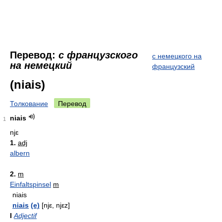
Перевод:
с французского
с немецкого на
на немецкий
французский
(niais)
Толкование
Перевод
niais
1
njɛ
1.
adj
albern
2.
m
Einfaltspinsel
m
niais
niais
(e)
[njε, njεz]
I
Adjectif