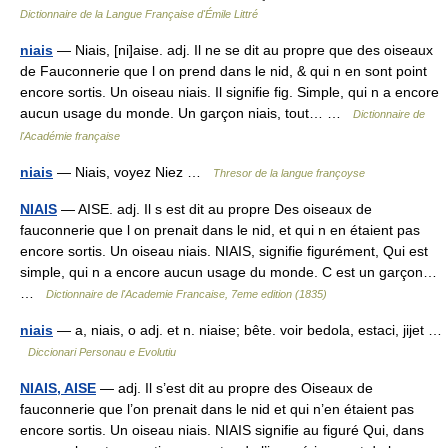
Dictionnaire de la Langue Française d'Émile Littré
niais
— Niais, [ni]aise. adj. Il ne se dit au propre que des oiseaux
de Fauconnerie que l on prend dans le nid, & qui n en sont point
encore sortis. Un oiseau niais. Il signifie fig. Simple, qui n a encore
aucun usage du monde. Un garçon niais, tout… …
Dictionnaire de
l'Académie française
niais
— Niais, voyez Niez …
Thresor de la langue françoyse
NIAIS
— AISE. adj. Il s est dit au propre Des oiseaux de
fauconnerie que l on prenait dans le nid, et qui n en étaient pas
encore sortis. Un oiseau niais. NIAIS, signifie figurément, Qui est
simple, qui n a encore aucun usage du monde. C est un garçon…
…
Dictionnaire de l'Academie Francaise, 7eme edition (1835)
niais
— a, niais, o adj. et n. niaise; bête. voir bedola, estaci, jijet …
Diccionari Personau e Evolutiu
NIAIS, AISE
— adj. Il s’est dit au propre des Oiseaux de
fauconnerie que l’on prenait dans le nid et qui n’en étaient pas
encore sortis. Un oiseau niais. NIAIS signifie au figuré Qui, dans