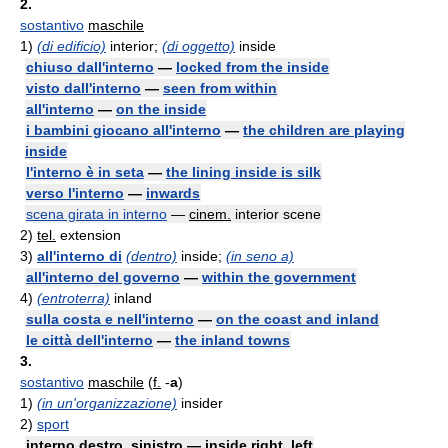
2.
sostantivo
maschile
1)
(di edificio)
interior;
(di oggetto)
inside
chiuso dall'interno
—
locked from the inside
visto dall'interno
—
seen from within
all'interno
—
on the inside
i bambini giocano all'interno
—
the children are playing
inside
l'interno è in seta
—
the lining inside is silk
verso l'interno
—
inwards
scena girata in interno
—
cinem.
interior scene
2)
tel.
extension
3)
all'interno di
(dentro)
inside;
(in seno a)
all'interno del governo
—
within the government
4)
(entroterra)
inland
sulla costa e nell'interno
—
on the coast and inland
le città dell'interno
—
the inland towns
3.
sostantivo
maschile
(
f.
-
a
)
1)
(in un'organizzazione)
insider
2)
sport
interno destro, sinistro — inside right, left