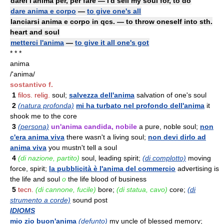
darei l'anima per, per fare — I'd sell my soul for, to do
dare anima e corpo
—
to give one's all
lanciarsi anima e corpo in qcs. — to throw oneself into sth.
heart and soul
metterci l'anima
—
to give it all one's got
* * *
anima
/'anima/
sostantivo f.
1
filos. relig.
soul;
salvezza dell'anima
salvation of one's soul
2
(natura profonda)
mi ha turbato nel profondo dell'anima
it
shook me to the core
3
(persona)
un'anima candida, nobile
a pure, noble soul;
non
c'era anima viva
there wasn't a living soul;
non devi dirlo ad
anima viva
you mustn't tell a soul
4
(di nazione, partito)
soul, leading spirit;
(di complotto)
moving
force, spirit;
la pubblicità è l'anima del commercio
advertising is
the life and soul
o
the life blood of business
5
tecn.
(di cannone, fucile)
bore;
(di statua, cavo)
core;
(di
strumento a corde)
sound post
IDIOMS
mio zio buon'anima
(defunto)
my uncle of blessed memory;