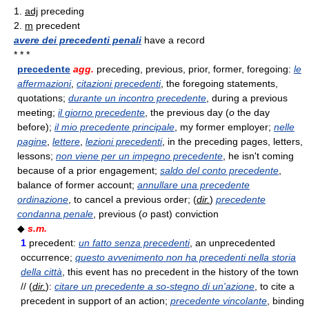
1.
adj
preceding
2.
m
precedent
avere dei precedenti penali
have a record
* * *
precedente
agg.
preceding, previous, prior, former, foregoing:
le
affermazioni
,
citazioni precedenti
, the foregoing statements,
quotations;
durante un incontro precedente
, during a previous
meeting;
il giorno precedente
, the previous day (
o
the day
before);
il mio precedente principale
, my former employer;
nelle
pagine
,
lettere
,
lezioni precedenti
, in the preceding pages, letters,
lessons;
non viene per un impegno precedente
, he isn't coming
because of a prior engagement;
saldo del conto precedente
,
balance of former account;
annullare una precedente
ordinazione
, to cancel a previous order; (
dir.
)
precedente
condanna penale
, previous (
o
past) conviction
◆
s.m.
1
precedent:
un fatto senza precedenti
, an unprecedented
occurrence;
questo avvenimento non ha precedenti nella storia
della città
, this event has no precedent in the history of the town
// (
dir.
):
citare un precedente a so-stegno di un'azione
, to cite a
precedent in support of an action;
precedente vincolante
, binding