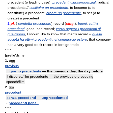
precedent (
o
leading case);
precedenti giurisprudenziali
, judicial
precedents //
costituire un precedente
, to become (
o
to
constitute) a precedent;
creare un precedente
, to set (
o
to
create) a precedent
2
pl.
(
condotta precedente
) record (
sing.
):
buoni
,
cattivi
precedenti
, good, bad record;
vorrei sapere i precedenti di
quell'uomo
, I should like to know that man's record //
quella
società ha ottimi precedenti nel commercio estero
, that company
has a very good track record in foreign trade.
* * *
[pretʃe'dɛnte]
1.
agg
previous
il giorno precedente
— the previous day, the day before
il discorso/film precedente — the previous
o
preceding
speech/film
2.
sm
precedent
senza precedenti
—
unprecedented
-
precedenti penali
* * *