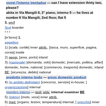
vorrei l'interno trentadue
— can I have extension thirty two,
please?
abita in Via Mangili 6, 2° piano, interno 5 — he lives at
number 6 Via Mangili, 2nd floor, flat 5
3.
sm/f
Scol
boarder
* * *
[in'tɛrno]
1.
aggettivo
1)
[
scala, cortile
] inner
attrib.
; [
tasca, muro, superficie, pagina,
corsia
] inside
2)
geogr.
[
area, porto
] inland
3)
(nazionale)
[
domanda, volo
] domestic; [
mercato, politica, affari
]
domestic, home, national; [
commercio, trasporto
] domestic, inland
BE
; [
sicurezza, debito
] national
prodotto interno lordo
—
gross domestic product
4)
(in ambito delimitato)
[
concorso, servizio
] in-house; [
organizzazione
] internal
membro interno
—
scol.
univ.
internal examiner
BE
5)
(intimo)
[
moto, voce
] inner
attrib.
6)
med.
[
organo, lesioni, temperatura
] internal; [
orecchio
] inner