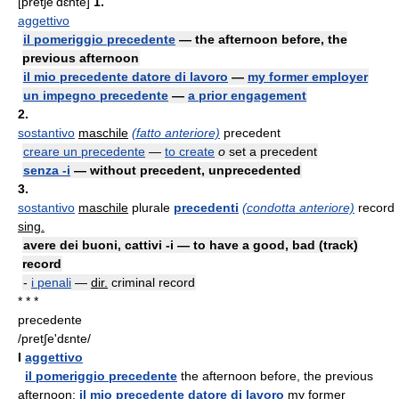
[pretʃe'dɛnte]
1.
aggettivo
il pomeriggio precedente
— the afternoon before, the
previous afternoon
il mio precedente datore di lavoro
—
my former employer
un impegno precedente
—
a prior engagement
2.
sostantivo
maschile
(fatto anteriore)
precedent
creare un precedente
—
to create
o
set a precedent
senza -i
— without precedent, unprecedented
3.
sostantivo
maschile
plurale
precedenti
(condotta anteriore)
record
sing.
avere dei buoni, cattivi -i — to have a good, bad (track)
record
-
i penali
—
dir.
criminal record
* * *
precedente
/pret∫e'dεnte/
I
aggettivo
il pomeriggio precedente
the afternoon before, the previous
afternoon;
il mio precedente datore di lavoro
my former