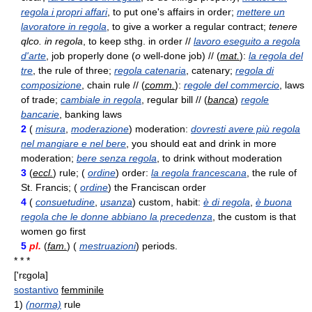
regola i propri affari
, to put one's affairs in order;
mettere un
lavoratore in regola
, to give a worker a regular contract;
tenere
qlco. in regola
, to keep sthg. in order //
lavoro eseguito a regola
d'arte
, job properly done (
o
well-done job) // (
mat.
):
la regola del
tre
, the rule of three;
regola catenaria
, catenary;
regola di
composizione
, chain rule // (
comm.
):
regole del commercio
, laws
of trade;
cambiale in regola
, regular bill // (
banca
)
regole
bancarie
, banking laws
2
(
misura
,
moderazione
) moderation:
dovresti avere più regola
nel mangiare e nel bere
, you should eat and drink in more
moderation;
bere senza regola
, to drink without moderation
3
(
eccl.
) rule; (
ordine
) order:
la regola francescana
, the rule of
St. Francis; (
ordine
) the Franciscan order
4
(
consuetudine
,
usanza
) custom, habit:
è di regola
,
è buona
regola che le donne abbiano la precedenza
, the custom is that
women go first
5
pl.
(
fam.
) (
mestruazioni
) periods.
* * *
['rɛgola]
sostantivo
femminile
1)
(norma)
rule