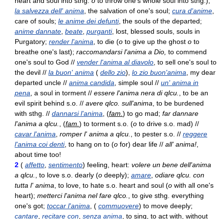
heart and soul into sthg.
o
to throw one's whole soul into sthg.);
la salvezza dell' anima
, the salvation of one's soul;
cura d'anime
,
care of souls;
le anime dei defunti
, the souls of the departed;
anime dannate
,
beate
,
purganti
, lost, blessed souls, souls in
Purgatory;
render l'anima
, to die (
o
to give up the ghost
o
to
breathe one's last);
raccomandarsi l'anima a Dio,
to commend
one's soul to God //
vender l'anima al diavolo
, to sell one's soul to
the devil //
la buon' anima
(
dello zio
),
lo zio buon'anima
, my dear
departed uncle //
anima candida
, simple soul //
un' anima in
pena
, a soul in torment //
essere l'anima nera di qlcu.
, to be an
evil spirit behind s.o. //
avere qlco. sull'anima
, to be burdened
with sthg. //
dannarsi l'anima
, (
fam.
) to go mad;
far dannare
l'anima a qlcu.
, (
fam.
) to torment s.o. (
o
to drive s.o. mad) //
cavar l'anima
,
romper l' anima a qlcu.
, to pester s.o. //
reggere
l'anima coi denti
, to hang on to (
o
for) dear life //
all' anima!
,
about time too!
2
(
affetto
,
sentimento
) feeling, heart:
volere un bene dell'anima
a qlcu.
, to love s.o. dearly (
o
deeply);
amare
,
odiare qlcu. con
tutta l' anima
, to love, to hate s.o. heart and soul (
o
with all one's
heart);
metterci l'anima nel fare qlco.
, to give sthg. everything
one's got;
toccar l'anima
, (
commuovere
) to move deeply;
cantare
,
recitare con
,
senza anima
, to sing, to act with, without