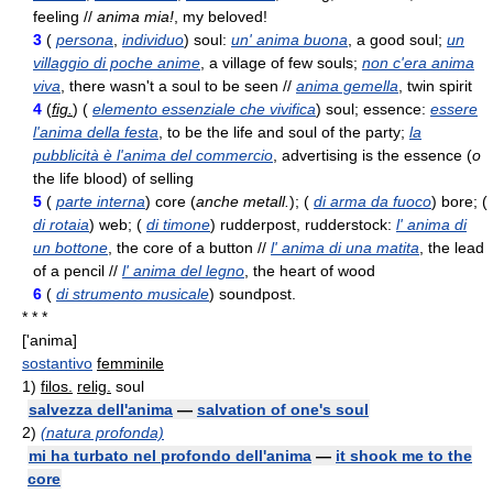
feeling //
anima mia!
, my beloved!
3
(
persona
,
individuo
) soul:
un' anima buona
, a good soul;
un
villaggio di poche anime
, a village of few souls;
non c'era anima
viva
, there wasn't a soul to be seen //
anima gemella
, twin spirit
4
(
fig.
) (
elemento essenziale che vivifica
) soul; essence:
essere
l'anima della festa
, to be the life and soul of the party;
la
pubblicità è l'anima del commercio
, advertising is the essence (
o
the life blood) of selling
5
(
parte interna
) core (
anche metall.
); (
di arma da fuoco
) bore; (
di rotaia
) web; (
di timone
) rudderpost, rudderstock:
l' anima di
un bottone
, the core of a button //
l' anima di una matita
, the lead
of a pencil //
l' anima del legno
, the heart of wood
6
(
di strumento musicale
) soundpost.
* * *
['anima]
sostantivo
femminile
1)
filos.
relig.
soul
salvezza dell'anima
—
salvation of one's soul
2)
(natura profonda)
mi ha turbato nel profondo dell'anima
—
it shook me to the
core