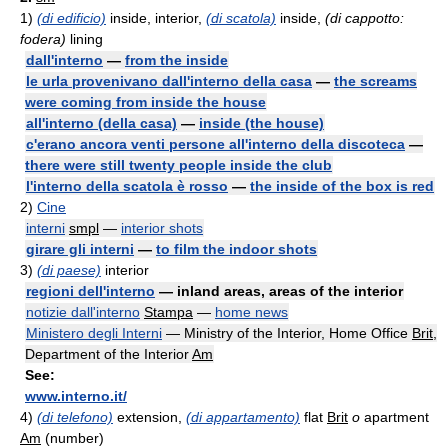
1)
(di edificio)
inside, interior,
(di scatola)
inside,
(di cappotto:
fodera)
lining
dall'interno
—
from the inside
le urla provenivano dall'interno della casa
—
the screams
were coming from inside the house
all'interno (della casa)
—
inside (the house)
c'erano ancora venti persone all'interno della discoteca
—
there were still twenty people inside the club
l'interno della scatola è rosso
—
the inside of the box is red
2)
Cine
interni
smpl
—
interior shots
girare gli interni
—
to film the indoor shots
3)
(di paese)
interior
regioni dell'interno
— inland areas, areas of the interior
notizie dall'interno
Stampa
—
home news
Ministero degli Interni
— Ministry of the Interior, Home Office
Brit
,
Department of the Interior
Am
See:
www.interno.it/
4)
(di telefono)
extension,
(di appartamento)
flat
Brit
o
apartment
Am
(number)