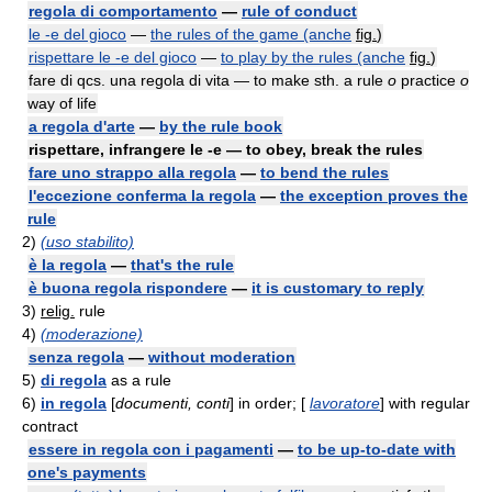
regola di comportamento
—
rule of conduct
le -e del gioco
—
the rules of the game (anche
fig.
)
rispettare le -e del gioco
—
to play by the rules (anche
fig.
)
fare di qcs. una regola di vita — to make sth. a rule
o
practice
o
way of life
a regola d'arte
—
by the rule book
rispettare, infrangere le -e — to obey, break the rules
fare uno strappo alla regola
—
to bend the rules
l'eccezione conferma la regola
—
the exception proves the
rule
2)
(uso stabilito)
è la regola
—
that's the rule
è buona regola rispondere
—
it is customary to reply
3)
relig.
rule
4)
(moderazione)
senza regola
—
without moderation
5)
di regola
as a rule
6)
in regola
[
documenti, conti
] in order; [
lavoratore
] with regular
contract
essere in regola con i pagamenti
—
to be up-to-date with
one's payments