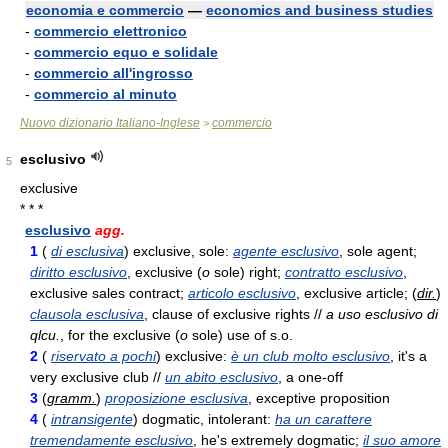
economia e commercio
—
economics and business studies
-
commercio elettronico
-
commercio equo e solidale
-
commercio all'ingrosso
-
commercio al minuto
Nuovo dizionario Italiano-Inglese
commercio
>
esclusivo
5
exclusive
* * *
esclusivo
agg.
1
(
di esclusiva
) exclusive, sole:
agente esclusivo
, sole agent;
diritto esclusivo
, exclusive (
o
sole) right;
contratto esclusivo
,
exclusive sales contract;
articolo esclusivo
, exclusive article; (
dir.
)
clausola esclusiva
, clause of exclusive rights //
a uso esclusivo di
qlcu.
, for the exclusive (
o
sole) use of s.o.
2
(
riservato a pochi
) exclusive:
è un club molto esclusivo
, it's a
very exclusive club //
un abito esclusivo
, a one-off
3
(
gramm.
)
proposizione esclusiva
, exceptive proposition
4
(
intransigente
) dogmatic, intolerant:
ha un carattere
tremendamente esclusivo
, he's extremely dogmatic;
il suo amore