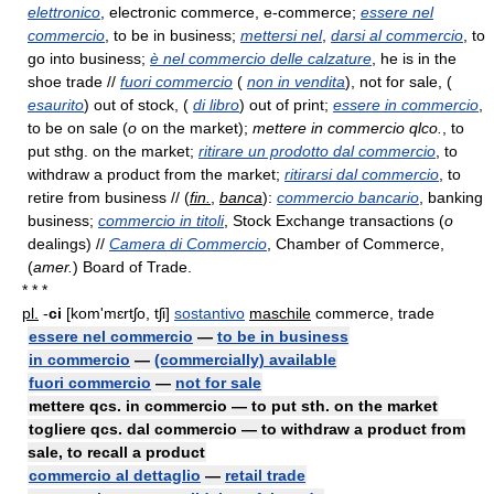
elettronico
, electronic commerce, e-commerce;
essere nel
commercio
, to be in business;
mettersi nel
,
darsi al commercio
, to
go into business;
è nel commercio delle calzature
, he is in the
shoe trade //
fuori commercio
(
non in vendita
), not for sale, (
esaurito
) out of stock, (
di libro
) out of print;
essere in commercio
,
to be on sale (
o
on the market);
mettere in commercio qlco.
, to
put sthg. on the market;
ritirare un prodotto dal commercio
, to
withdraw a product from the market;
ritirarsi dal commercio
, to
retire from business // (
fin.
,
banca
):
commercio bancario
, banking
business;
commercio in titoli
, Stock Exchange transactions (
o
dealings) //
Camera di Commercio
, Chamber of Commerce,
(
amer.
) Board of Trade.
* * *
pl.
-
ci
[kom'mɛrtʃo, tʃi]
sostantivo
maschile
commerce, trade
essere nel commercio
—
to be in business
in commercio
—
(commercially) available
fuori commercio
—
not for sale
mettere qcs. in commercio — to put sth. on the market
togliere qcs. dal commercio — to withdraw a product from
sale, to recall a product
commercio al dettaglio
—
retail trade