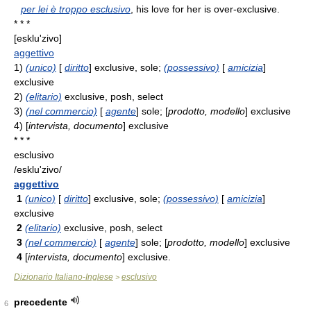
per lei è troppo esclusivo
, his love for her is over-exclusive.
* * *
[esklu'zivo]
aggettivo
1)
(unico)
[
diritto
] exclusive, sole;
(possessivo)
[
amicizia
]
exclusive
2)
(elitario)
exclusive, posh, select
3)
(nel commercio)
[
agente
] sole; [
prodotto, modello
] exclusive
4)
[
intervista, documento
] exclusive
* * *
esclusivo
/esklu'zivo/
aggettivo
1
(unico)
[
diritto
] exclusive, sole;
(possessivo)
[
amicizia
]
exclusive
2
(elitario)
exclusive, posh, select
3
(nel commercio)
[
agente
] sole; [
prodotto, modello
] exclusive
4
[
intervista, documento
] exclusive.
Dizionario Italiano-Inglese
esclusivo
>
precedente
6