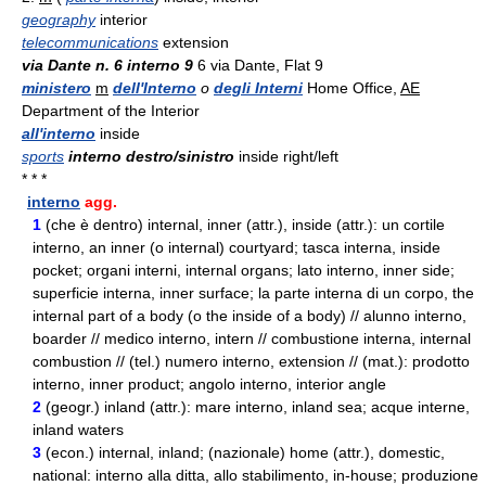
geography
interior
telecommunications
extension
via Dante n. 6 interno 9
6 via Dante, Flat 9
ministero
m
dell'Interno
o
degli Interni
Home Office,
AE
Department of the Interior
all'interno
inside
sports
interno destro/sinistro
inside right/left
* * *
interno
agg.
1
(che è dentro) internal, inner (attr.), inside (attr.): un cortile
interno, an inner (o internal) courtyard; tasca interna, inside
pocket; organi interni, internal organs; lato interno, inner side;
superficie interna, inner surface; la parte interna di un corpo, the
internal part of a body (o the inside of a body) // alunno interno,
boarder // medico interno, intern // combustione interna, internal
combustion // (
tel.
) numero interno, extension // (
mat.
): prodotto
interno, inner product; angolo interno, interior angle
2
(
geogr.
) inland (attr.): mare interno, inland sea; acque interne,
inland waters
3
(
econ.
) internal, inland; (nazionale) home (attr.), domestic,
national: interno alla ditta, allo stabilimento, in-house; produzione