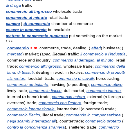
di droga
traffic
commercio all'ingrosso
wholesale trade
commercio al minuto
retail trade
camera
f
di commercio
chamber of commerce
essere in commercio
be available
mettere in commercio qualcosa
put something on the market
* * *
commercio
s.m.
commerce, trade, dealing; (
affari
) business; (
mercato
) market; (
spec. illegale
) traffic:
il commercio e l'industria
,
commerce and industry;
commercio al dettaglio
,
al minuto
, retail
trade;
commercio all'ingrosso
, wholesale trade;
commercio della
lana
,
di tessuti
, dealing in wool, in textiles;
commercio di prodotti
alimentari
, foodstuff trade;
commercio di cavalli
, horsetrading;
commercio ambulante
, hawking (
o
peddling);
commercio attivo
,
lively trade;
commercio fiacco
, dull market;
commercio interno
,
internal (
o
home) trade;
commercio estero
, external (
o
foreign
o
overseas) trade;
commercio con l'estero
, foreign trade;
commercio internazionale
, international (
o
overseas) trade;
commercio illecito
, illegal trade;
commercio in compensazione
(
negli scambi internazionali
), countertrade;
commercio protetto
(
contro la concorrenza straniera
), sheltered trade;
commercio