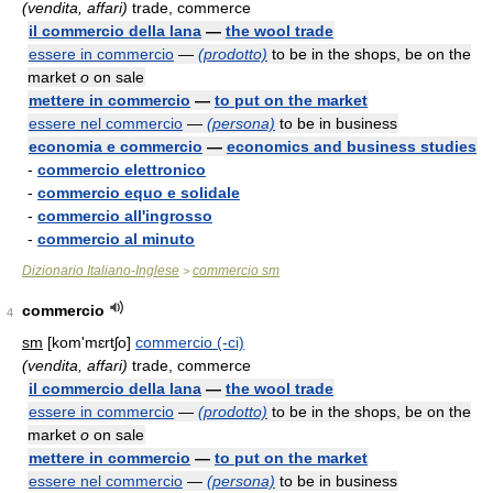
(vendita, affari)
trade, commerce
il commercio della lana
—
the wool trade
essere in commercio
—
(prodotto)
to be in the shops, be on the
market
o
on sale
mettere in commercio
—
to put on the market
essere nel commercio
—
(persona)
to be in business
economia e commercio
—
economics and business studies
-
commercio elettronico
-
commercio equo e solidale
-
commercio all'ingrosso
-
commercio al minuto
Dizionario Italiano-Inglese
commercio sm
>
commercio
4
sm
[kom'mɛrtʃo]
commercio (-ci)
(vendita, affari)
trade, commerce
il commercio della lana
—
the wool trade
essere in commercio
—
(prodotto)
to be in the shops, be on the
market
o
on sale
mettere in commercio
—
to put on the market
essere nel commercio
—
(persona)
to be in business