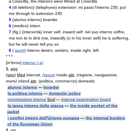
a Cinecittà, the interiors were filmed at Cinecittà
4
(di telefono) (telephone) extension: mi passi l'interno 230, put
me through to extension 230
5
(alunno interno) boarder
6
(medico) intern
7
(
fig.
) (interiorità) inner self, inward self: nel suo interno soffre,
ma non te lo dirà mai, inwardly (o in his inner self) he is suffering,
but he will never tell you so
8
(
sport
) interno destro, sinistro, inside right, left.
* * *
[in'tɛrno]
interno (-a)
1.
agg
(
gen
)
Med
internal,
(tasca)
inside
attr
,
(regione, navigazione,
mare)
inland
attr
,
(politica, commercio)
domestic
alunno interno
—
boarder
la politica interna
—
domestic policy
commissione interna
Scol
—
internal examination board
la tasca interna della giacca
—
the inside pocket of the
jacket
i confini interni dell'Unione europea
—
the internal borders
of the European Union
2.
sm