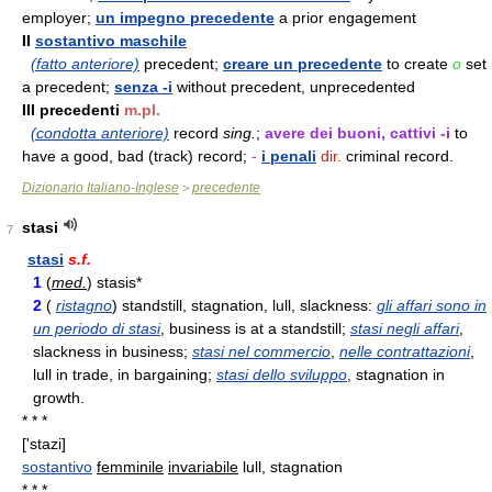
employer;
un impegno precedente
a prior engagement
II
sostantivo maschile
(fatto anteriore)
precedent;
creare un precedente
to create
o
set
a precedent;
senza -i
without precedent, unprecedented
III precedenti
m.pl.
(condotta anteriore)
record
sing.
;
avere dei buoni, cattivi -i
to
have a good, bad (track) record;
-
i penali
dir.
criminal record.
Dizionario Italiano-Inglese
precedente
>
stasi
7
stasi
s.f.
1
(
med.
) stasis*
2
(
ristagno
) standstill, stagnation, lull, slackness:
gli affari sono in
un periodo di stasi
, business is at a standstill;
stasi negli affari
,
slackness in business;
stasi nel commercio
,
nelle contrattazioni
,
lull in trade, in bargaining;
stasi dello sviluppo
, stagnation in
growth.
* * *
['stazi]
sostantivo
femminile
invariabile
lull, stagnation
* * *