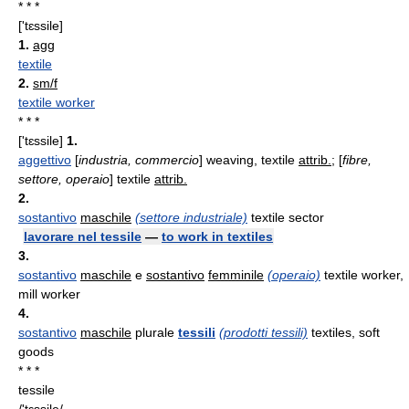
* * *
['tɛssile]
1.
agg
textile
2.
sm/f
textile worker
* * *
['tɛssile]
1.
aggettivo
[
industria, commercio
] weaving, textile
attrib.
; [
fibre,
settore, operaio
] textile
attrib.
2.
sostantivo
maschile
(settore industriale)
textile sector
lavorare nel tessile
—
to work in textiles
3.
sostantivo
maschile
e
sostantivo
femminile
(operaio)
textile worker,
mill worker
4.
sostantivo
maschile
plurale
tessili
(prodotti tessili)
textiles, soft
goods
* * *
tessile