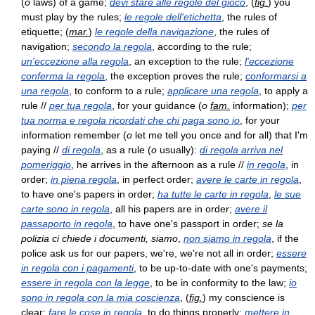
(
o
laws) of a game;
devi stare alle regole del gioco
, (
fig.
) you
must play by the rules;
le regole dell'etichetta
, the rules of
etiquette; (
mar.
)
le regole della navigazione
, the rules of
navigation;
secondo la regola
, according to the rule;
un'eccezione alla regola
, an exception to the rule;
l'eccezione
conferma la regola
, the exception proves the rule;
conformarsi a
una regola
, to conform to a rule;
applicare una regola
, to apply a
rule //
per tua regola
, for your guidance (
o
fam.
information);
per
tua norma e regola ricordati che chi paga sono io
, for your
information remember (
o
let me tell you once and for all) that I'm
paying //
di regola
, as a rule (
o
usually):
di regola arriva nel
pomeriggio
, he arrives in the afternoon as a rule //
in regola
, in
order;
in piena regola
, in perfect order;
avere le carte in regola
,
to have one's papers in order;
ha tutte le carte in regola
,
le sue
carte sono in regola
, all his papers are in order;
avere il
passaporto in regola
, to have one's passport in order;
se la
polizia ci chiede i documenti, siamo
,
non siamo in regola
, if the
police ask us for our papers, we're, we're not all in order;
essere
in regola con i pagamenti
, to be up-to-date with one's payments;
essere in regola con la legge
, to be in conformity to the law;
io
sono in regola con la mia coscienza
, (
fig.
) my conscience is
clear;
fare le cose in regola
, to do things properly;
mettere in