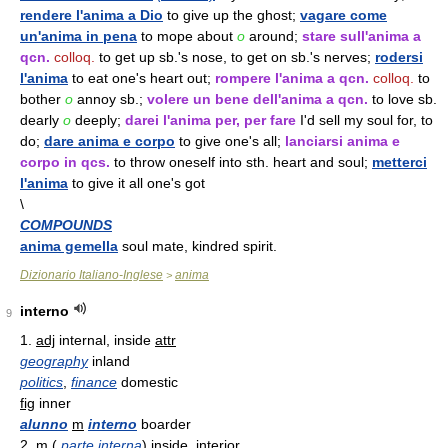
rendere l'anima a Dio
to give up the ghost;
vagare come
un'anima in pena
to mope about
o
around;
stare sull'anima a
qcn.
colloq.
to get up sb.'s nose, to get on sb.'s nerves;
rodersi
l'anima
to eat one's heart out;
rompere l'anima a qcn.
colloq.
to
bother
o
annoy sb.;
volere un bene dell'anima a qcn.
to love sb.
dearly
o
deeply;
darei l'anima per, per fare
I'd sell my soul for, to
do;
dare anima e corpo
to give one's all;
lanciarsi anima e
corpo in qcs.
to throw oneself into sth. heart and soul;
metterci
l'anima
to give it all one's got
\
COMPOUNDS
anima gemella
soul mate, kindred spirit.
Dizionario Italiano-Inglese
anima
>
interno
9
1.
adj
internal, inside
attr
geography
inland
politics
,
finance
domestic
fig
inner
alunno
m
interno
boarder
2.
m
(
parte interna
) inside, interior