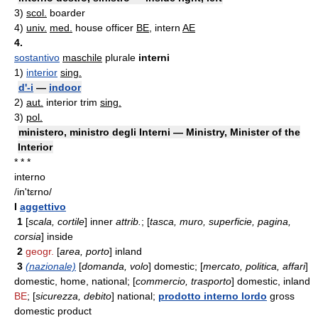
3)
scol.
boarder
4)
univ.
med.
house officer
BE
, intern
AE
4.
sostantivo
maschile
plurale
interni
1)
interior
sing.
d'-i
—
indoor
2)
aut.
interior trim
sing.
3)
pol.
ministero, ministro degli Interni — Ministry, Minister of the
Interior
* * *
interno
/in'tεrno/
I
aggettivo
1
[
scala, cortile
] inner
attrib.
; [
tasca, muro, superficie, pagina,
corsia
] inside
2
geogr.
[
area, porto
] inland
3
(nazionale)
[
domanda, volo
] domestic; [
mercato, politica, affari
]
domestic, home, national; [
commercio, trasporto
] domestic, inland
BE
; [
sicurezza, debito
] national;
prodotto interno lordo
gross
domestic product