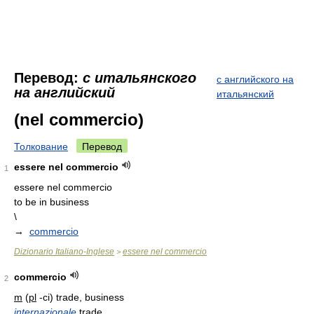
Перевод:
с итальянского
с английского на
на английский
итальянский
(nel commercio)
Толкование
Перевод
essere nel commercio
1
essere nel commercio
to be in business
\
→
commercio
Dizionario Italiano-Inglese
essere nel commercio
>
commercio
2
m
(
pl
-ci) trade, business
internazionale
trade