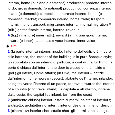
interna, home (o inland o domestic) production; prodotto interno
lordo, gross domestic (o national) product; concorrenza interna,
inland (o domestic) competition; mercato interno, home (o
domestic) market; commercio interno, home trade; trasporti
interni, inland transport; migrazione interna, internal migration //
(trib.) gettito fiscale interno, internal revenue
4
(
fig.
) (interiore) inner (attr.), inward (attr.): una gioia interna,
inward (o inner) happiness // voce interna, inner voice
◆
s.m.
1
(la parte interna) interior; inside: l'interno dell'edificio è in puro
stile barocco, the interior of the building is in pure Baroque style;
un soprabito con un interno di pelliccia, a coat with a fur lining; la
porta è chiusa dall'interno, the door is closed on the inside //
(
pol.
) gli Interni, Home Affairs; (in USA) the Interior // notizie
dall'interno, home news // (
geogr.
): abitante dell'interno, inlander;
spingersi verso l'interno di un paese, to travel towards the interior
of a country (o to travel inland); la capitale è all'interno, lontana
dalla costa, the capital lies inland, far from the coast
2
(ambiente chiuso) interior: pittore d'interni, painter of interiors;
architetto, architettura di interni, interior designer, interior design
3
(cinem.,
tv
) interior shot, studio shot: gli interni sono stati girati