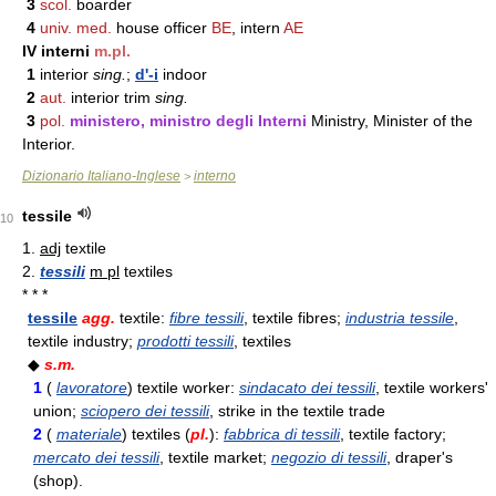
3
scol.
boarder
4
univ. med.
house officer
BE
, intern
AE
IV interni
m.pl.
1
interior
sing.
;
d'-i
indoor
2
aut.
interior trim
sing.
3
pol.
ministero, ministro degli Interni
Ministry, Minister of the
Interior.
Dizionario Italiano-Inglese
interno
>
tessile
10
1.
adj
textile
2.
tessili
m pl
textiles
* * *
tessile
agg.
textile:
fibre tessili
, textile fibres;
industria tessile
,
textile industry;
prodotti tessili
, textiles
◆
s.m.
1
(
lavoratore
) textile worker:
sindacato dei tessili
, textile workers'
union;
sciopero dei tessili
, strike in the textile trade
2
(
materiale
) textiles (
pl.
):
fabbrica di tessili
, textile factory;
mercato dei tessili
, textile market;
negozio di tessili
, draper's
(shop).