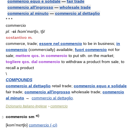
commercio equo e solidale
—
fair trade
commercio all'ingrosso
—
wholesale trade
commercio al minuto
—
commercio al dettaglio
* * *
commercio
pl.
-
ci
/kom'mεrt∫o, t∫i/
sostantivo m.
commerce, trade;
essere nel commercio
to be in business;
in
commercio
(commercially) available;
fuori commercio
not for
sale;
mettere qcs. in commercio
to put sth. on the market;
togliere qcs. dal commercio
to withdraw a product from sale, to
recall a product
\
COMPOUNDS
commercio al dettaglio
retail trade;
commercio equo e solidale
fair trade;
commercio all'ingrosso
wholesale trade;
commercio
al minuto
→
commercio al dettaglio
.
Dizionario Italiano-Inglese
commercio
>
commercio sm
3
[kom'mɛrtʃo]
commercio (-ci)