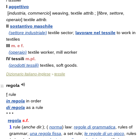
/'tεssile/
I
aggettivo
[
industria, commercio
] weaving, textile
attrib.
; [
fibre, settore,
operaio
] textile
attrib.
II
sostantivo maschile
(settore industriale)
textile sector;
lavorare nel tessile
to work in
textiles
III
m. e f.
(operaio)
textile worker, mill worker
IV tessili
m.pl.
(prodotti tessili)
textiles, soft goods.
Dizionario Italiano-Inglese
tessile
>
regola
11
f
rule
in regola
in order
di regola
as a rule
* * *
regola
s.f.
1
rule (
anche dir.
); (
norma
) law:
regole di grammatica
, rules of
grammar;
una regola fissa
, a set rule;
le regole di un gioco
, rules