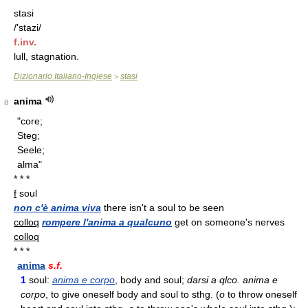
stasi
/'stazi/
f.inv.
lull, stagnation.
Dizionario Italiano-Inglese
stasi
>
anima
8
"core;
Steg;
Seele;
alma"
* * *
f
soul
non c'è anima viva
there isn't a soul to be seen
colloq
rompere l'anima a qualcuno
get on someone's nerves
colloq
* * *
anima
s.f.
1
soul:
anima e corpo
, body and soul;
darsi a qlco. anima e
corpo
, to give oneself body and soul to sthg. (
o
to throw oneself