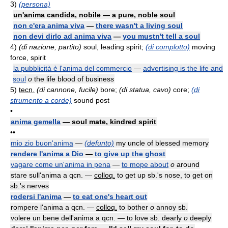
3)
(persona)
un'anima candida, nobile — a pure, noble soul
non c'era anima viva
—
there wasn't a living soul
non devi dirlo ad anima viva
—
you mustn't tell a soul
4)
(di nazione, partito)
soul, leading spirit;
(di complotto)
moving
force, spirit
la pubblicità è l'anima del commercio
—
advertising is the life and
soul
o
the life blood of business
5)
tecn.
(di cannone, fucile)
bore;
(di statua, cavo)
core;
(di
strumento a corde)
sound post
•
anima gemella
— soul mate, kindred spirit
••
mio zio buon'anima
—
(defunto)
my uncle of blessed memory
rendere l'anima a Dio
—
to give up the ghost
vagare come un'anima in pena
—
to mope about
o
around
stare sull'anima a qcn. —
colloq.
to get up sb.'s nose, to get on
sb.'s nerves
rodersi l'anima
—
to eat one's heart out
rompere l'anima a qcn. —
colloq.
to bother
o
annoy sb.
volere un bene dell'anima a qcn. — to love sb. dearly
o
deeply