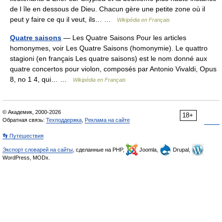
de l île en dessous de Dieu. Chacun gère une petite zone où il
peut y faire ce qu il veut, ils… …
Wikipédia en Français
Quatre saisons
— Les Quatre Saisons Pour les articles
homonymes, voir Les Quatre Saisons (homonymie). Le quattro
stagioni (en français Les quatre saisons) est le nom donné aux
quatre concertos pour violon, composés par Antonio Vivaldi, Opus
8, no 1 4, qui… …
Wikipédia en Français
© Академик, 2000-2026
18+
Обратная связь:
Техподдержка
,
Реклама на сайте
👣 Путешествия
Экспорт словарей на сайты
, сделанные на PHP,
Joomla,
Drupal,
WordPress, MODx.