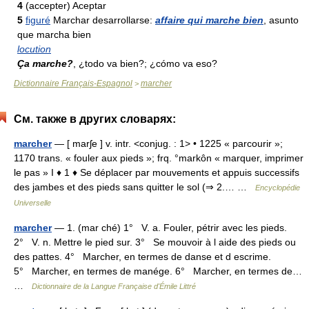
4
(accepter) Aceptar
5
figuré
Marchar desarrollarse:
affaire qui marche bien
, asunto
que marcha bien
locution
Ça marche?
, ¿todo va bien?; ¿cómo va eso?
Dictionnaire Français-Espagnol
marcher
>
См. также в других словарях:
marcher
— [ marʃe ] v. intr. <conjug. : 1> • 1225 « parcourir »;
1170 trans. « fouler aux pieds »; frq. °markôn « marquer, imprimer
le pas » I ♦ 1 ♦ Se déplacer par mouvements et appuis successifs
des jambes et des pieds sans quitter le sol (⇒ 2.… …
Encyclopédie
Universelle
marcher
— 1. (mar ché) 1° V. a. Fouler, pétrir avec les pieds.
2° V. n. Mettre le pied sur. 3° Se mouvoir à l aide des pieds ou
des pattes. 4° Marcher, en termes de danse et d escrime.
5° Marcher, en termes de manége. 6° Marcher, en termes de…
…
Dictionnaire de la Langue Française d'Émile Littré