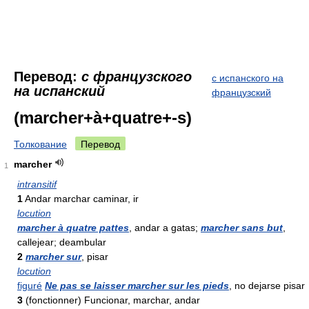
Перевод:
с французского
с испанского на
на испанский
французский
(marcher+à+quatre+-s)
Толкование
Перевод
marcher
1
intransitif
1
Andar marchar caminar, ir
locution
marcher à quatre pattes
, andar a gatas;
marcher sans but
,
callejear; deambular
2
marcher sur
, pisar
locution
figuré
Ne pas se laisser marcher sur les pieds
, no dejarse pisar
3
(fonctionner) Funcionar, marchar, andar