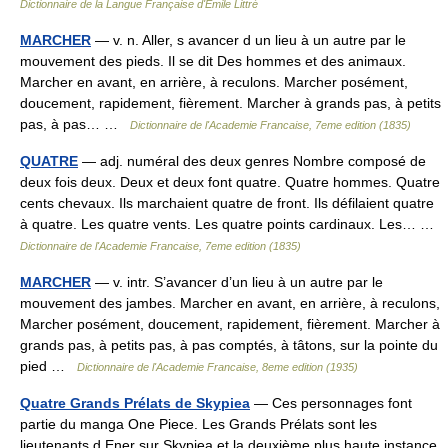
Dictionnaire de la Langue Française d'Émile Littré
MARCHER
— v. n. Aller, s avancer d un lieu à un autre par le
mouvement des pieds. Il se dit Des hommes et des animaux.
Marcher en avant, en arrière, à reculons. Marcher posément,
doucement, rapidement, fièrement. Marcher à grands pas, à petits
pas, à pas… …
Dictionnaire de l'Academie Francaise, 7eme edition (1835)
QUATRE
— adj. numéral des deux genres Nombre composé de
deux fois deux. Deux et deux font quatre. Quatre hommes. Quatre
cents chevaux. Ils marchaient quatre de front. Ils défilaient quatre
à quatre. Les quatre vents. Les quatre points cardinaux. Les… …
Dictionnaire de l'Academie Francaise, 7eme edition (1835)
MARCHER
— v. intr. S’avancer d’un lieu à un autre par le
mouvement des jambes. Marcher en avant, en arrière, à reculons,
Marcher posément, doucement, rapidement, fièrement. Marcher à
grands pas, à petits pas, à pas comptés, à tâtons, sur la pointe du
pied …
Dictionnaire de l'Academie Francaise, 8eme edition (1935)
Quatre Grands Prélats de Skypiea
— Ces personnages font
partie du manga One Piece. Les Grands Prélats sont les
lieutenants d Ener sur Skypiea et la deuxième plus haute instance