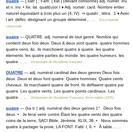
quatre
— [ katr ] ; Fam. [ kat ] (devant consonne) adj. numér. inv.
et n. inv. • Xe; lat. quatt(u)or I ♦ Adj. numér. card. Nombre entier
naturel équivalant à trois plus un (4; IV). ⇒ quadri , tétra . 1 ♦ Avec
l art. défini, désignant un groupe déterminé… …
Encyclopédie
Universelle
quatre
— QUATRE. adj. numeral de tout genre. Nombre qui
contient deux fois deux. Deux & deux sont quatre. quatre hommes.
quatre cens, &c. ils marchoient quatre à quatre. les quatre
élements. les quatre parties du monde. les quatre humeurs. les
quatre… …
Dictionnaire de l'Académie française
QUATRE
— adj. numéral cardinal des deux genres Deux fois
deux. Deux et deux font quatre. Quatre hommes. Quatre cents
chevaux. Ils marchaient quatre de front. Ils défilaient quatre par
quatre. Les quatre vents. Les quatre points cardinaux. Les
quatre… …
Dictionnaire de l'Academie Francaise, 8eme edition (1935)
quatre
— (ka tr ) adj. numéral des deux genres 1° Deux fois
deux. • Je ferai venir contre Élam les quatre vents des quatre
coins de la terre, SACI Bible, Jérémie, XLIX, 36. • Nous sommes
quatre à partager la proie, LA FONT. Fabl. I, 6. • À table… …