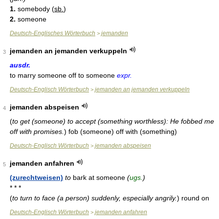
1.
somebody (
sb.
)
2.
someone
Deutsch-Englisches Wörterbuch
jemanden
>
jemanden an jemanden verkuppeln
3
ausdr.
to marry someone off to someone
expr.
Deutsch-Englisch Wörterbuch
jemanden an jemanden verkuppeln
>
jemanden abspeisen
4
(
to get (someone) to accept (something worthless): He fobbed me
off with promises.
)
fob (someone) off with (something)
Deutsch-Englisch Wörterbuch
jemanden abspeisen
>
jemanden anfahren
5
(zurechtweisen)
to
bark at someone
(
ugs.
)
* * *
(
to turn to face (a person) suddenly, especially angrily.
)
round on
Deutsch-Englisch Wörterbuch
jemanden anfahren
>