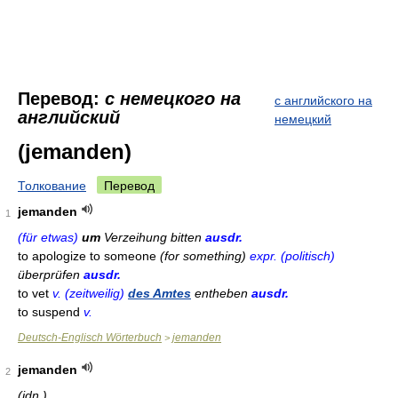
Перевод:
с немецкого на
с английского на
английский
немецкий
(jemanden)
Толкование
Перевод
jemanden
1
(für etwas)
um
Verzeihung bitten
ausdr.
to apologize to someone
(for something)
expr. (politisch)
überprüfen
ausdr.
to vet
v. (zeitweilig)
des Amtes
entheben
ausdr.
to suspend
v.
Deutsch-Englisch Wörterbuch
jemanden
>
jemanden
2
(jdn.)