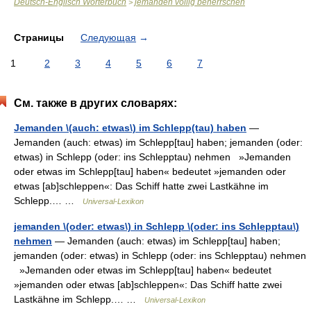
Deutsch-Englisch Wörterbuch
jemanden völlig beherrschen
>
Страницы
Следующая
→
1
2
3
4
5
6
7
См. также в других словарях:
Jemanden \(auch: etwas\) im Schlepp(tau) haben
—
Jemanden (auch: etwas) im Schlepp[tau] haben; jemanden (oder:
etwas) in Schlepp (oder: ins Schlepptau) nehmen »Jemanden
oder etwas im Schlepp[tau] haben« bedeutet »jemanden oder
etwas [ab]schleppen«: Das Schiff hatte zwei Lastkähne im
Schlepp.… …
Universal-Lexikon
jemanden \(oder: etwas\) in Schlepp \(oder: ins Schlepptau\)
nehmen
— Jemanden (auch: etwas) im Schlepp[tau] haben;
jemanden (oder: etwas) in Schlepp (oder: ins Schlepptau) nehmen
»Jemanden oder etwas im Schlepp[tau] haben« bedeutet
»jemanden oder etwas [ab]schleppen«: Das Schiff hatte zwei
Lastkähne im Schlepp.… …
Universal-Lexikon