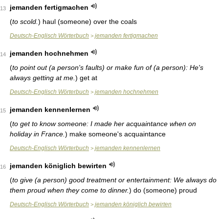
jemanden fertigmachen
13
(
to scold.
)
haul (someone) over the coals
Deutsch-Englisch Wörterbuch
jemanden fertigmachen
>
jemanden hochnehmen
14
(
to point out (a person's faults) or make fun of (a person): He's
always getting at me.
)
get at
Deutsch-Englisch Wörterbuch
jemanden hochnehmen
>
jemanden kennenlernen
15
(
to get to know someone: I made her acquaintance when on
holiday in France.
)
make someone's acquaintance
Deutsch-Englisch Wörterbuch
jemanden kennenlernen
>
jemanden königlich bewirten
16
(
to give (a person) good treatment or entertainment: We always do
them proud when they come to dinner.
)
do (someone) proud
Deutsch-Englisch Wörterbuch
jemanden königlich bewirten
>