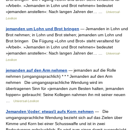
»Arbeit«. »Jemanden in Lohn und Brot nehmen« bedeutet
»jemanden anstellen«: Nach langen Jahren der… …
Universal-
Lexikon
jemanden um Lohn und Brot bringen
— Jemanden in Lohn und
Brot nehmen; in Lohn und Brot stehen; jemanden um Lohn und
Brot bringen Die Fügung »Lohn und Brot« steht veraltend für
»Arbeit«. »Jemanden in Lohn und Brot nehmen« bedeutet
»jemanden anstellen«: Nach langen Jahren der… …
Universal-
Lexikon
jemanden auf den Arm nehmen
— jemanden auf die Rolle
nehmen (umgangssprachlich) * * * Jemanden auf den Arm
nehmen Die umgangssprachliche Wendung wird im
übertragenen Sinn für »jemanden zum Besten halten, jemanden
foppen« gebraucht: Seine Kollegen nahmen ihn mit seiner neuen
…
Universal-Lexikon
Jemanden \(oder: etwas\) aufs Korn nehmen
— Die
umgangssprachliche Wendung bezieht sich auf das Zielen über
Kimme und Korn bei einer Schusswaffe und ist in zwei
Bedeutungen gebräuchlich: Es wird zum einen damit ausgedrückt,