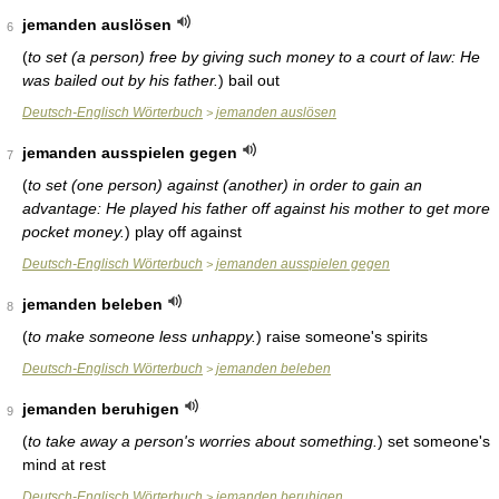
jemanden auslösen
6
(
to set (a person) free by giving such money to a court of law: He
was bailed out by his father.
)
bail out
Deutsch-Englisch Wörterbuch
jemanden auslösen
>
jemanden ausspielen gegen
7
(
to set (one person) against (another) in order to gain an
advantage: He played his father off against his mother to get more
pocket money.
)
play off against
Deutsch-Englisch Wörterbuch
jemanden ausspielen gegen
>
jemanden beleben
8
(
to make someone less unhappy.
)
raise someone's spirits
Deutsch-Englisch Wörterbuch
jemanden beleben
>
jemanden beruhigen
9
(
to take away a person's worries about something.
)
set someone's
mind at rest
Deutsch-Englisch Wörterbuch
jemanden beruhigen
>