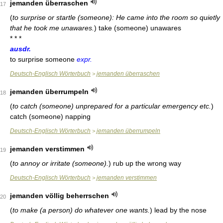
jemanden überraschen
17
(
to surprise or startle (someone): He came into the room so quietly
that he took me unawares.
)
take (someone) unawares
* * *
ausdr.
to surprise someone
expr.
Deutsch-Englisch Wörterbuch
jemanden überraschen
>
jemanden überrumpeln
18
(
to catch (someone) unprepared for a particular emergency etc.
)
catch (someone) napping
Deutsch-Englisch Wörterbuch
jemanden überrumpeln
>
jemanden verstimmen
19
(
to annoy or irritate (someone).
)
rub up the wrong way
Deutsch-Englisch Wörterbuch
jemanden verstimmen
>
jemanden völlig beherrschen
20
(
to make (a person) do whatever one wants.
)
lead by the nose