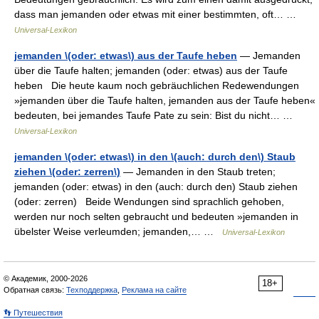
dass man jemanden oder etwas mit einer bestimmten, oft… …
Universal-Lexikon
jemanden \(oder: etwas\) aus der Taufe heben
— Jemanden
über die Taufe halten; jemanden (oder: etwas) aus der Taufe
heben Die heute kaum noch gebräuchlichen Redewendungen
»jemanden über die Taufe halten, jemanden aus der Taufe heben«
bedeuten, bei jemandes Taufe Pate zu sein: Bist du nicht… …
Universal-Lexikon
jemanden \(oder: etwas\) in den \(auch: durch den\) Staub
ziehen \(oder: zerren\)
— Jemanden in den Staub treten;
jemanden (oder: etwas) in den (auch: durch den) Staub ziehen
(oder: zerren) Beide Wendungen sind sprachlich gehoben,
werden nur noch selten gebraucht und bedeuten »jemanden in
übelster Weise verleumden; jemanden,… …
Universal-Lexikon
© Академик, 2000-2026
18+
Обратная связь:
Техподдержка
,
Реклама на сайте
👣 Путешествия