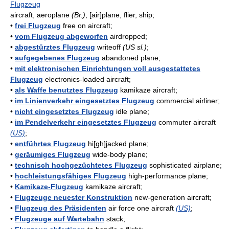
Flugzeug
aircraft, aeroplane
(Br.)
, [air]plane, flier, ship;
•
frei Flugzeug
free on aircraft;
•
vom Flugzeug abgeworfen
airdropped;
•
abgestürztes Flugzeug
writeoff
(US sl.)
;
•
aufgegebenes Flugzeug
abandoned plane;
•
mit elektronischen Einrichtungen voll ausgestattetes
Flugzeug
electronics-loaded aircraft;
•
als Waffe benutztes Flugzeug
kamikaze aircraft;
•
im Linienverkehr eingesetztes Flugzeug
commercial airliner;
•
nicht eingesetztes Flugzeug
idle plane;
•
im Pendelverkehr eingesetztes Flugzeug
commuter aircraft
(US)
;
•
entführtes Flugzeug
hi[gh]jacked plane;
•
geräumiges Flugzeug
wide-body plane;
•
technisch hochgezüchtetes Flugzeug
sophisticated airplane;
•
hochleistungsfähiges Flugzeug
high-performance plane;
•
Kamikaze-Flugzeug
kamikaze aircraft;
•
Flugzeuge neuester Konstruktion
new-generation aircraft;
•
Flugzeug des Präsidenten
air force one aircraft
(US)
;
•
Flugzeuge auf Wartebahn
stack;