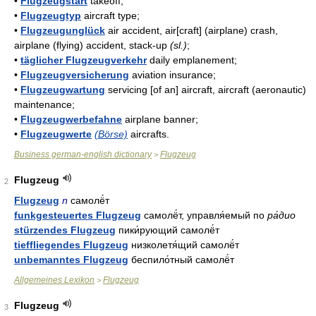
•
Flugzeugstart
takeoff;
•
Flugzeugtyp
aircraft type;
•
Flugzeugunglück
air accident, air[craft] (airplane) crash,
airplane (flying) accident, stack-up
(sl.)
;
•
täglicher Flugzeugverkehr
daily emplanement;
•
Flugzeugversicherung
aviation insurance;
•
Flugzeugwartung
servicing [of an] aircraft, aircraft (aeronautic)
maintenance;
•
Flugzeugwerbefahne
airplane banner;
•
Flugzeugwerte
(Börse)
aircrafts.
Business german-english dictionary
Flugzeug
>
Flugzeug
2
Flugzeug
n
самолё́т
funkgesteuertes Flugzeug
самолё́т, управля́емый по
ра́дио
stürzendes Flugzeug
пики́рующий самолё́т
tieffliegendes Flugzeug
низколетя́щий самолё́т
unbemanntes Flugzeug
беспило́тный самолё́т
Allgemeines Lexikon
Flugzeug
>
Flugzeug
3