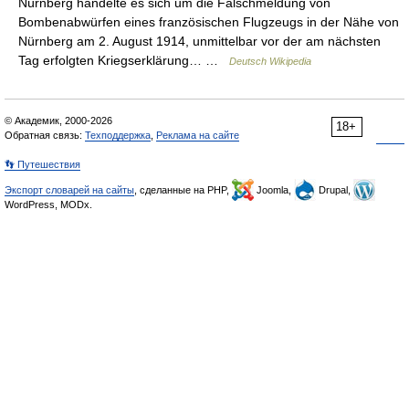
Nürnberg handelte es sich um die Falschmeldung von
Bombenabwürfen eines französischen Flugzeugs in der Nähe von
Nürnberg am 2. August 1914, unmittelbar vor der am nächsten
Tag erfolgten Kriegserklärung… …
Deutsch Wikipedia
© Академик, 2000-2026
18+
Обратная связь:
Техподдержка
,
Реклама на сайте
👣 Путешествия
Экспорт словарей на сайты
, сделанные на PHP,
Joomla,
Drupal,
WordPress, MODx.