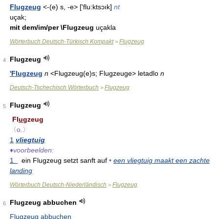
Flugzeug
<-(e) s, -e> ['flu:ktsɔık]
nt
uçak;
mit dem/im/per \Flugzeug
uçakla
Wörterbuch Deutsch-Türkisch Kompakt
Flugzeug
>
Flugzeug
4
'Flugzeug
n
<Flugzeug(e)s; Flugzeuge> letadlo
n
Deutsch-Tschechisch Wörterbuch
Flugzeug
>
Flugzeug
5
Fl
u
gzeug
〈o.〉
1
vliegtuig
♦
voorbeelden:
1
ein Flugzeug setzt sanft auf
•
een vliegtuig maakt een zachte
landing
Wörterbuch Deutsch-Niederländisch
Flugzeug
>
Flugzeug abbuchen
6
Flugzeug abbuchen