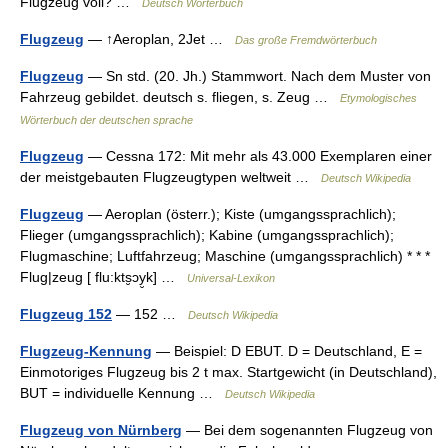
Flugzeug voll? …
Deutsch Wörterbuch
Flugzeug
— ↑Aeroplan, 2Jet …
Das große Fremdwörterbuch
Flugzeug
— Sn std. (20. Jh.) Stammwort. Nach dem Muster von
Fahrzeug gebildet. deutsch s. fliegen, s. Zeug …
Etymologisches
Wörterbuch der deutschen sprache
Flugzeug
— Cessna 172: Mit mehr als 43.000 Exemplaren einer
der meistgebauten Flugzeugtypen weltweit …
Deutsch Wikipedia
Flugzeug
— Aeroplan (österr.); Kiste (umgangssprachlich);
Flieger (umgangssprachlich); Kabine (umgangssprachlich);
Flugmaschine; Luftfahrzeug; Maschine (umgangssprachlich) * * *
Flug|zeug [ flu:kts̮ɔy̮k] …
Universal-Lexikon
Flugzeug 152
— 152 …
Deutsch Wikipedia
Flugzeug-Kennung
— Beispiel: D EBUT. D = Deutschland, E =
Einmotoriges Flugzeug bis 2 t max. Startgewicht (in Deutschland),
BUT = individuelle Kennung …
Deutsch Wikipedia
Flugzeug von Nürnberg
— Bei dem sogenannten Flugzeug von