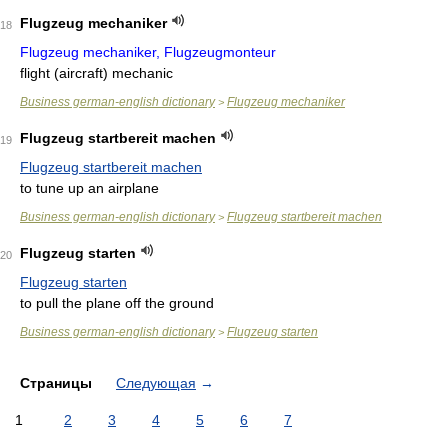
Flugzeug mechaniker
18
Flugzeug mechaniker, Flugzeugmonteur
flight (aircraft) mechanic
Business german-english dictionary
Flugzeug mechaniker
>
Flugzeug startbereit machen
19
Flugzeug startbereit machen
to tune up an airplane
Business german-english dictionary
Flugzeug startbereit machen
>
Flugzeug starten
20
Flugzeug starten
to pull the plane off the ground
Business german-english dictionary
Flugzeug starten
>
Страницы
Следующая
→
1
2
3
4
5
6
7