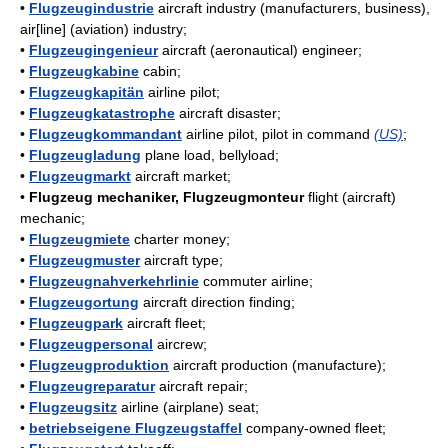
•
Flugzeugindustrie
aircraft industry (manufacturers, business),
air[line] (aviation) industry;
•
Flugzeugingenieur
aircraft (aeronautical) engineer;
•
Flugzeugkabine
cabin;
•
Flugzeugkapitän
airline pilot;
•
Flugzeugkatastrophe
aircraft disaster;
•
Flugzeugkommandant
airline pilot, pilot in command
(US)
;
•
Flugzeugladung
plane load, bellyload;
•
Flugzeugmarkt
aircraft market;
•
Flugzeug mechaniker, Flugzeugmonteur
flight (aircraft)
mechanic;
•
Flugzeugmiete
charter money;
•
Flugzeugmuster
aircraft type;
•
Flugzeugnahverkehrlinie
commuter airline;
•
Flugzeugortung
aircraft direction finding;
•
Flugzeugpark
aircraft fleet;
•
Flugzeugpersonal
aircrew;
•
Flugzeugproduktion
aircraft production (manufacture);
•
Flugzeugreparatur
aircraft repair;
•
Flugzeugsitz
airline (airplane) seat;
•
betriebseigene Flugzeugstaffel
company-owned fleet;