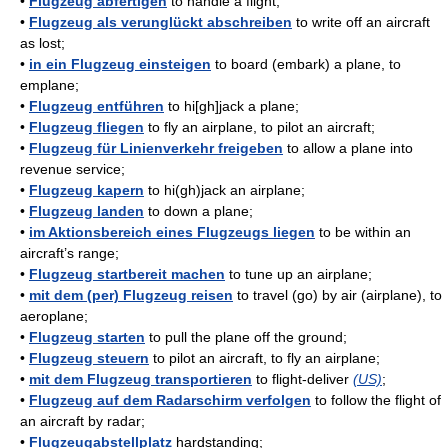
•
Flugzeug abfertigen
to handle a flight;
•
Flugzeug als verunglückt abschreiben
to write off an aircraft
as lost;
•
in ein Flugzeug einsteigen
to board (embark) a plane, to
emplane;
•
Flugzeug entführen
to hi[gh]jack a plane;
•
Flugzeug fliegen
to fly an airplane, to pilot an aircraft;
•
Flugzeug für Linienverkehr freigeben
to allow a plane into
revenue service;
•
Flugzeug kapern
to hi(gh)jack an airplane;
•
Flugzeug landen
to down a plane;
•
im Aktionsbereich eines Flugzeugs liegen
to be within an
aircraft’s range;
•
Flugzeug startbereit machen
to tune up an airplane;
•
mit dem (per) Flugzeug reisen
to travel (go) by air (airplane), to
aeroplane;
•
Flugzeug starten
to pull the plane off the ground;
•
Flugzeug steuern
to pilot an aircraft, to fly an airplane;
•
mit dem Flugzeug transportieren
to flight-deliver
(US)
;
•
Flugzeug auf dem Radarschirm verfolgen
to follow the flight of
an aircraft by radar;
•
Flugzeugabstellplatz
hardstanding;