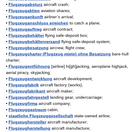
•
Flugzeugabsturz
aircraft crash;
•
Flugzeugaktien
aviation shares;
•
Flugzeugankunft
airliner’s arrival;
•
Flugzeuganschluss erreichen
to catch a plane;
•
Flugzeugauftrag
aircraft contract;
•
Flugzeugbehälter
flying safe-deposit box;
•
Flugzeugbehälterversand
flying safe-deposit system;
•
Flugzeugbesatzung
aircrew, flight crew;
•
Flugzeugcharter (Flugzeug miete) ohne Besatzung
bare-hull
charter;
•
Flugzeugentführung
[airline] hi[gh]jacking, aeroplane highjack,
aerial piracy, skyjacking;
•
Flugzeugentwicklung
aircraft development;
•
Flugzeugfabrik
aircraft factory (works);
•
Flugzeugfabrikant
aircraft maker;
•
Flugzeugfahrgestell
landing gear, undercarriage;
•
Flugzeugfirma
aircraft company;
•
Flugzeuggastraum
cabin;
•
staatliche Flugzeuggesellschaft
state-owned airline;
•
Flugzeughersteller
aircraft manufacturer;
•
Flugzeugherstellung
aircraft manufacture;