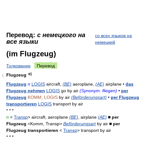
Перевод:
с немецкого на
со всех языков на
все языки
немецкий
(im Flugzeug)
Толкование
Перевод
Flugzeug
1
Flugzeug
n
LOGIS
aircraft,
(BE)
aeroplane,
(AE)
airplane
•
das
Flugzeug nehmen
LOGIS
go by air
(Synonym: fliegen)
•
per
Flugzeug
KOMM, LOGIS
by air
(Beförderungsart)
•
per Flugzeug
transportieren
LOGIS
transport by air
* * *
n
<
Transp
> aircraft, aeroplane
(BE)
, airplane
(AE)
■ per
Flugzeug
<Komm, Transp>
Beförderungsart
by air
■ per
Flugzeug transportieren
<
Transp
> transport by air
* * *