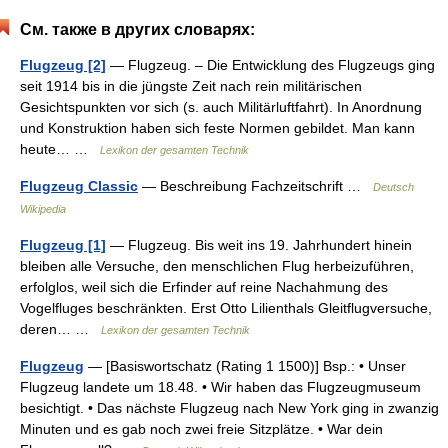
См. также в других словарях:
Flugzeug [2]
— Flugzeug. – Die Entwicklung des Flugzeugs ging
seit 1914 bis in die jüngste Zeit nach rein militärischen
Gesichtspunkten vor sich (s. auch Militärluftfahrt). In Anordnung
und Konstruktion haben sich feste Normen gebildet. Man kann
heute… …
Lexikon der gesamten Technik
Flugzeug Classic
— Beschreibung Fachzeitschrift …
Deutsch
Wikipedia
Flugzeug [1]
— Flugzeug. Bis weit ins 19. Jahrhundert hinein
bleiben alle Versuche, den menschlichen Flug herbeizuführen,
erfolglos, weil sich die Erfinder auf reine Nachahmung des
Vogelfluges beschränkten. Erst Otto Lilienthals Gleitflugversuche,
deren… …
Lexikon der gesamten Technik
Flugzeug
— [Basiswortschatz (Rating 1 1500)] Bsp.: • Unser
Flugzeug landete um 18.48. • Wir haben das Flugzeugmuseum
besichtigt. • Das nächste Flugzeug nach New York ging in zwanzig
Minuten und es gab noch zwei freie Sitzplätze. • War dein