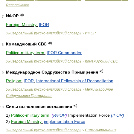
Reconciliation
ИФОР
7
Foreign Ministry:
IFOR
Универсальный русско-английский словарь
ИФОР
>
Командующий СВС
8
Politico-military term:
IFOR Commander
Универсальный русско-английский словарь
Командующий СВС
>
Международное Содружество Примирения
9
Religion:
IFOR
,
International Fellowship of Reconciliation
Универсальный русско-английский словарь
Международное
>
Содружество Примирения
Силы выполнения соглашения
10
1)
Politico-military term:
(
ИФОР
)
Implementation Force
(IFOR)
2)
Foreign Ministry:
implementation Force
Универсальный русско-английский словарь
Силы выполнения
>