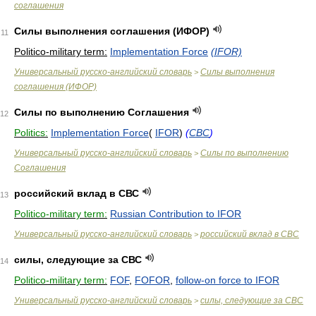
соглашения
Силы выполнения соглашения (ИФОР)
11
Politico-military term:
Implementation Force
(IFOR)
Универсальный русско-английский словарь
Силы выполнения
>
соглашения (ИФОР)
Силы по выполнению Соглашения
12
Politics:
Implementation Force
(
IFOR
)
(
СВС
)
Универсальный русско-английский словарь
Силы по выполнению
>
Соглашения
российский вклад в СВС
13
Politico-military term:
Russian Contribution to IFOR
Универсальный русско-английский словарь
российский вклад в СВС
>
силы, следующие за СВС
14
Politico-military term:
FOF
,
FOFOR
,
follow-on force to IFOR
Универсальный русско-английский словарь
силы, следующие за СВС
>