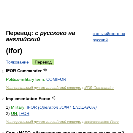
Перевод:
с русского на
с английского на
английский
русский
(ifor)
Толкование
Перевод
IFOR Commander
1
Politico-military term:
COMIFOR
Универсальный русско-английский словарь
IFOR Commander
>
Implementation Force
2
1)
Military:
IFOR
(Operation JOINT ENDEAVOR)
2)
UN:
IFOR
Универсальный русско-английский словарь
Implementation Force
>
Силы НАТО, обеспечивающие выполнение соглашений