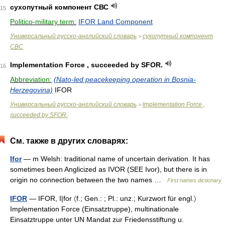
сухопутный компонент СВС
15
Politico-military term:
IFOR Land Component
Универсальный русско-английский словарь
сухопутный компонент
>
СВС
Implementation Force , succeeded by SFOR.
16
Abbreviation:
(Nato-led peacekeeping operation in Bosnia-
Herzegovina)
IFOR
Универсальный русско-английский словарь
Implementation Force ,
>
succeeded by SFOR.
См. также в других словарях:
Ifor
— m Welsh: traditional name of uncertain derivation. It has
sometimes been Anglicized as IVOR (SEE Ivor), but there is in
origin no connection between the two names …
First names dictionary
IFOR
— IFOR, I|for 〈f.; Gen.: ; Pl.: unz.; Kurzwort für engl.〉
Implementation Force (Einsatztruppe), multinationale
Einsatztruppe unter UN Mandat zur Friedensstiftung u.