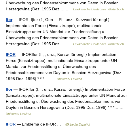
Überwachung des Friedensabkommens von Daton in Bosnien
Herzegowina (Dez. 1995 Dez.… …
Lexikalische Deutsches Wörterbuch
Ifor
— IFOR, I|for 〈f.; Gen.: ; Pl.: unz.; Kurzwort für engl.〉
Implementation Force (Einsatztruppe), multinationale
Einsatztruppe unter UN Mandat zur Friedensstiftung u.
Überwachung des Friedensabkommens von Daton in Bosnien
Herzegowina (Dez. 1995 Dez.… …
Lexikalische Deutsches Wörterbuch
IFOR
— IFORIfor 〈f.; ; unz.; Kurzw. für engl.〉 Implementation
Force (Einsatztruppe), multinationale Einsatztruppe unter UN
Mandat zur Friedensstiftung u. Überwachung des
Friedensabkommens von Dayton in Bosnien Herzegowina (Dez.
1995 Dez. 1996) * * *… …
Universal-Lexikon
Ifor
— IFORIfor 〈f.; ; unz.; Kurzw. für engl.〉 Implementation Force
(Einsatztruppe), multinationale Einsatztruppe unter UN Mandat zur
Friedensstiftung u. Überwachung des Friedensabkommens von
Dayton in Bosnien Herzegowina (Dez. 1995 Dez. 1996) * * *… …
Universal-Lexikon
IFOR
— Emblema de IFOR …
Wikipedia Español