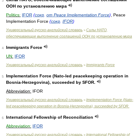
3
ООН по установлению мира
Politics:
IFOR
(
сокр
.
от Peace Implementation Force
)
, Peace
Implementation Force
(
сокр
.
IFOR
)
Универсальный русско-английский словарь
Силы НАТО,
>
обеспечивающие выполнение соглашений ООН по установлению мира
Immigrants Force
4
UN:
IFOR
Универсальный русско-английский словарь
Immigrants Force
>
Implementation Force (Nato-led peacekeeping operation in
5
Bosnia-Herzegovina), succeeded by SFOR.
Abbreviation:
IFOR
Универсальный русско-английский словарь
Implementation Force (Nato-
>
led peacekeeping operation in Bosnia-Herzegovina), succeeded by SFOR.
International Fellowship of Reconciliation
6
Abbreviation:
IFOR
Универсальный русско-английский словарь
International Fellowship of
>