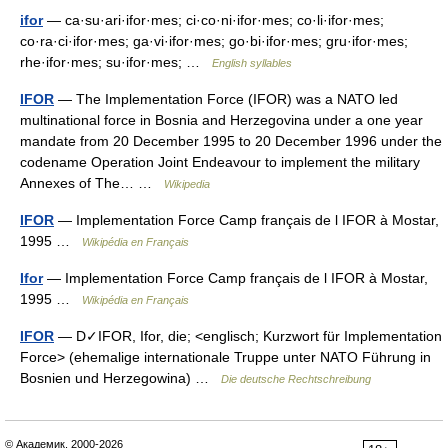
ifor
— ca·su·ari·ifor·mes; ci·co·ni·ifor·mes; co·li·ifor·mes;
co·ra·ci·ifor·mes; ga·vi·ifor·mes; go·bi·ifor·mes; gru·ifor·mes;
rhe·ifor·mes; su·ifor·mes; …
English syllables
IFOR
— The Implementation Force (IFOR) was a NATO led
multinational force in Bosnia and Herzegovina under a one year
mandate from 20 December 1995 to 20 December 1996 under the
codename Operation Joint Endeavour to implement the military
Annexes of The… …
Wikipedia
IFOR
— Implementation Force Camp français de l IFOR à Mostar,
1995 …
Wikipédia en Français
Ifor
— Implementation Force Camp français de l IFOR à Mostar,
1995 …
Wikipédia en Français
IFOR
— D✓IFOR, Ifor, die; <englisch; Kurzwort für Implementation
Force> (ehemalige internationale Truppe unter NATO Führung in
Bosnien und Herzegowina) …
Die deutsche Rechtschreibung
© Академик, 2000-2026