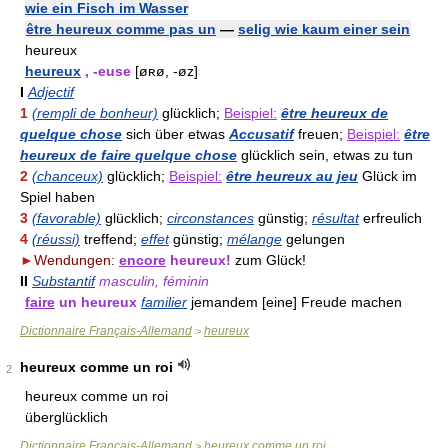
wie ein Fisch im Wasser
être heureux comme pas un
—
selig wie kaum einer sein
heureux
heureux
, -euse
[øʀø, -øz]
I
Adjectif
1
(rempli de bonheur)
glücklich;
Beispiel:
être heureux de
quelque chose
sich über etwas
Accusatif
freuen;
Beispiel:
être
heureux de faire quelque chose
glücklich sein, etwas zu tun
2
(chanceux)
glücklich;
Beispiel:
être heureux au jeu
Glück im
Spiel haben
3
(favorable)
glücklich;
circonstances
günstig;
résultat
erfreulich
4
(réussi)
treffend;
effet
günstig;
mélange
gelungen
►
Wendungen:
encore
heureux!
zum Glück!
II
Substantif
masculin, féminin
faire
un heureux
familier
jemandem [eine] Freude machen
Dictionnaire Français-Allemand
heureux
>
heureux comme un roi
2
heureux comme un roi
überglücklich
Dictionnaire Français-Allemand
heureux comme un roi
>