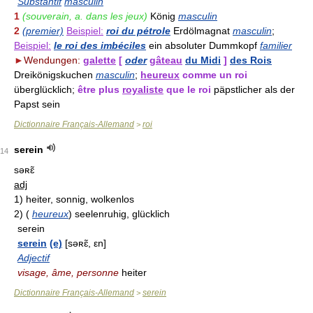
Substantif
masculin
1
(souverain, a. dans les jeux)
König
masculin
2
(premier)
Beispiel:
roi du pétrole
Erdölmagnat
masculin
;
Beispiel:
le roi des imbéciles
ein absoluter Dummkopf
familier
►
Wendungen:
galette
[
oder
gâteau
du Midi
]
des Rois
Dreikönigskuchen
masculin
;
heureux
comme un roi
überglücklich;
être plus
royaliste
que le roi
päpstlicher als der
Papst sein
Dictionnaire Français-Allemand
roi
>
serein
14
səʀɛ̃
adj
1)
heiter, sonnig, wolkenlos
2)
(
heureux
)
seelenruhig, glücklich
serein
serein
(e)
[səʀɛ̃, εn]
Adjectif
visage, âme, personne
heiter
Dictionnaire Français-Allemand
serein
>