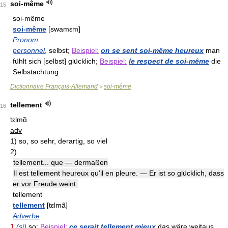
soi-même
15
soi-même
soi-même
[swamεm]
Pronom
personnel
, selbst;
Beispiel:
on se sent soi-même heureux
man
fühlt sich [selbst] glücklich;
Beispiel:
le respect de soi-même
die
Selbstachtung
Dictionnaire Français-Allemand
soi-même
>
tellement
16
tɛlmɑ̃
adv
1)
so, so sehr, derartig, so viel
2)
tellement... que — dermaßen
Il est tellement heureux qu'il en pleure. — Er ist so glücklich, dass
er vor Freude weint.
tellement
tellement
[tεlmã]
Adverbe
1
(si)
so;
Beispiel:
ce serait tellement mieux
das wäre weitaus