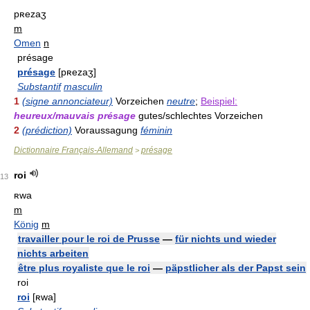
pʀezaʒ
m
Omen
n
présage
présage
[pʀezaʒ]
Substantif
masculin
1
(signe annonciateur)
Vorzeichen
neutre
;
Beispiel:
heureux/mauvais présage
gutes/schlechtes Vorzeichen
2
(prédiction)
Voraussagung
féminin
Dictionnaire Français-Allemand
présage
>
roi
13
ʀwa
m
König
m
travailler pour le roi de Prusse
—
für nichts und wieder
nichts arbeiten
être plus royaliste que le roi
—
päpstlicher als der Papst sein
roi
roi
[ʀwa]