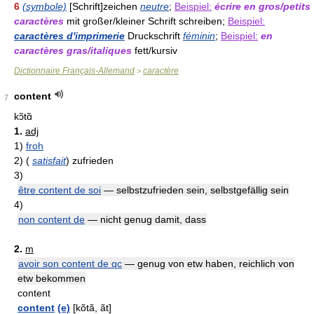
6
(symbole)
[Schrift]zeichen
neutre
;
Beispiel:
écrire en gros/petits
caractères
mit großer/kleiner Schrift schreiben;
Beispiel:
caractères d'imprimerie
Druckschrift
féminin
;
Beispiel:
en
caractères gras/italiques
fett/kursiv
Dictionnaire Français-Allemand
caractère
>
content
7
kɔ̃tɑ̃
1.
adj
1)
froh
2)
(
satisfait
)
zufrieden
3)
être content de soi
— selbstzufrieden sein, selbstgefällig sein
4)
non content de
— nicht genug damit, dass
2.
m
avoir son content de qc
— genug von etw haben, reichlich von
etw bekommen
content
content
(e)
[kõtã, ãt]