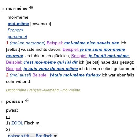
moi-même
10
moi-même
moi-même
[mwamεm]
Pronom
personnel
1
(moi en personne)
Beispiel:
moi-même n'en savais rien
ich
[selbst] wusste nichts davon;
Beispiel:
je me sens moi-même
heureux
ich fühle mich glücklich;
Beispiel:
je l'ai dit moi-même
;
Beispiel:
c'est moi-même qui l'ai dit
ich [selbst] habe das gesagt;
Beispiel:
je suis venu de moi-même
ich bin von selbst gekommen
2
(moi aussi)
Beispiel:
j'étais moi-même furieux
ich war ebenfalls
sehr wütend
Dictionnaire Français-Allemand
moi-même
>
poisson
11
pwasɔ̃
m
1)
ZOOL
Fisch
m
2)
poisson frit
—
Bratfisch
m