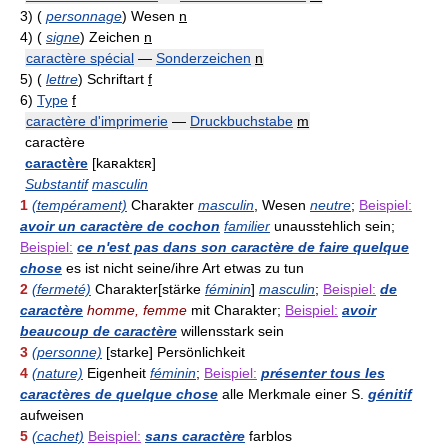
3)
(
personnage
)
Wesen
n
4)
(
signe
)
Zeichen
n
caractère spécial
—
Sonderzeichen
n
5)
(
lettre
)
Schriftart
f
6)
Type
f
caractère d'imprimerie
—
Druckbuchstabe
m
caractère
caractère
[kaʀaktεʀ]
Substantif
masculin
1
(tempérament)
Charakter
masculin
, Wesen
neutre
;
Beispiel:
avoir un caractère de cochon
familier
unausstehlich sein;
Beispiel:
ce n'est pas dans son caractère de faire quelque
chose
es ist nicht seine/ihre Art etwas zu tun
2
(fermeté)
Charakter[stärke
féminin
]
masculin
;
Beispiel:
de
caractère
homme, femme
mit Charakter;
Beispiel:
avoir
beaucoup de caractère
willensstark sein
3
(personne)
[starke] Persönlichkeit
4
(nature)
Eigenheit
féminin
;
Beispiel:
présenter tous les
caractères de quelque chose
alle Merkmale einer S.
génitif
aufweisen
5
(cachet)
Beispiel:
sans caractère
farblos