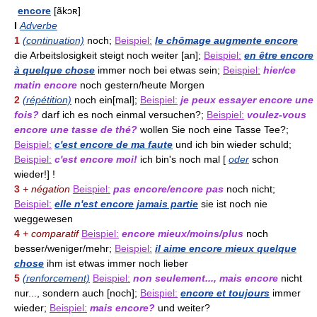
encore
[ãkɔʀ]
I
Adverbe
1
(continuation)
noch;
Beispiel:
le chômage augmente encore
die Arbeitslosigkeit steigt noch weiter [an];
Beispiel:
en être encore
à quelque chose
immer noch bei etwas sein;
Beispiel:
hier/ce
matin encore
noch gestern/heute Morgen
2
(répétition)
noch ein[mal];
Beispiel:
je peux essayer encore une
fois?
darf ich es noch einmal versuchen?;
Beispiel:
voulez-vous
encore une tasse de thé?
wollen Sie noch eine Tasse Tee?;
Beispiel:
c'est encore de ma faute
und ich bin wieder schuld;
Beispiel:
c'est encore moi!
ich bin's noch mal [
oder
schon
wieder!] !
3
+ négation
Beispiel:
pas encore/encore pas
noch nicht;
Beispiel:
elle n'est encore jamais partie
sie ist noch nie
weggewesen
4
+ comparatif
Beispiel:
encore mieux/moins/plus
noch
besser/weniger/mehr;
Beispiel:
il aime encore mieux quelque
chose
ihm ist etwas immer noch lieber
5
(renforcement)
Beispiel:
non seulement..., mais encore
nicht
nur..., sondern auch [noch];
Beispiel:
encore et toujours
immer
wieder;
Beispiel:
mais encore?
und weiter?