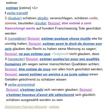
estimer
estimer
[εstime] <1>
I
verbe transitif
1
(évaluer)
schätzen
dégâts
; veranschlagen, schätzen
coûts,
somme
; beurteilen
résultat
;
Beispiel:
être estimé à cent
francs/vingt morts
auf hundert Franc/zwanzig Tote geschätzt
werden
2
(considérer)
Beispiel:
estimer quelque chose inutile
etw für
unnötig halten;
Beispiel:
estimer avoir le droit de donner son
avis
glauben das Recht zu haben seine Meinung zu sagen;
Beispiel:
ne pas estimer que
+Subjonctif
nicht glauben, dass
3
(respecter)
Beispiel:
estimer quelqu'un pour ses qualités
humaines
jdn wegen seiner menschlichen Qualitäten achten;
Beispiel:
être estimé de tous
von allen hoch geschätzt werden;
Beispiel:
savoir estimer un service à sa juste valeur
einen
Gefallen gebührend zu schätzen wissen
II
verbe pronominal
Beispiel:
s'estimer trahi
sich verraten glauben;
Beispiel:
s'estimer heureux d'avoir été sélectionné
sich glücklich
schätzen ausgewählt worden zu sein
Dictionnaire Français-Allemand
estimer
>