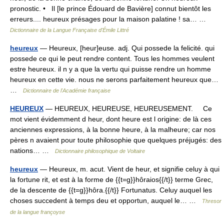
pronostic. • Il [le prince Édouard de Bavière] connut bientôt les
erreurs.... heureux présages pour la maison palatine ! sa… …
Dictionnaire de la Langue Française d'Émile Littré
heureux
— Heureux, [heur]euse. adj. Qui possede la felicité. qui
possede ce qui le peut rendre content. Tous les hommes veulent
estre heureux. il n y a que la vertu qui puisse rendre un homme
heureux en cette vie. nous ne serons parfaitement heureux que…
…
Dictionnaire de l'Académie française
HEUREUX
— HEUREUX, HEUREUSE, HEUREUSEMENT. Ce
mot vient évidemment d heur, dont heure est l origine: de là ces
anciennes expressions, à la bonne heure, à la malheure; car nos
pères n avaient pour toute philosophie que quelques préjugés: des
nations… …
Dictionnaire philosophique de Voltaire
heureux
— Heureux, m. acut. Vient de heur, et signifie celuy à qui
la fortune rit, et est à la forme de {{t=g}}hôraios{{/t}} terme Grec,
de la descente de {{t=g}}hôra.{{/t}} Fortunatus. Celuy auquel les
choses succedent à temps deu et opportun, auquel le… …
Thresor
de la langue françoyse