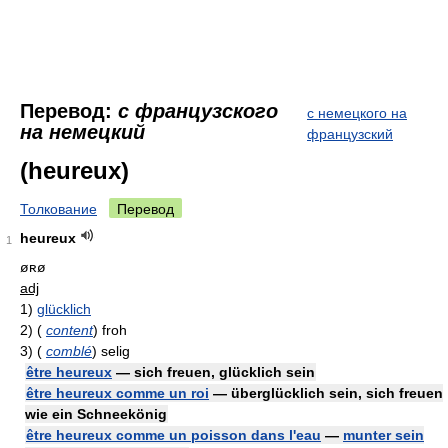
Перевод:
с французского
с немецкого на
на немецкий
французский
(heureux)
Толкование
Перевод
heureux
1
øʀø
adj
1)
glücklich
2)
(
content
)
froh
3)
(
comblé
)
selig
être heureux
— sich freuen, glücklich sein
être heureux comme un roi
— überglücklich sein, sich freuen
wie ein Schneekönig
être heureux comme un poisson dans l'eau
—
munter sein