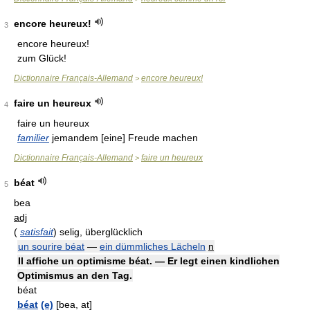
encore heureux!
3
encore heureux!
zum Glück!
Dictionnaire Français-Allemand
encore heureux!
>
faire un heureux
4
faire un heureux
familier
jemandem [eine] Freude machen
Dictionnaire Français-Allemand
faire un heureux
>
béat
5
bea
adj
(
satisfait
)
selig, überglücklich
un sourire béat
—
ein dümmliches Lächeln
n
Il affiche un optimisme béat. — Er legt einen kindlichen
Optimismus an den Tag.
béat
béat
(e)
[bea, at]