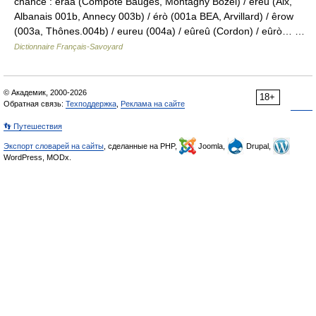
chance : éraa (Compôte Bauges, Montagny Bozel) / éreu (Aix,
Albanais 001b, Annecy 003b) / érò (001a BEA, Arvillard) / êrow
(003a, Thônes.004b) / eureu (004a) / eûreû (Cordon) / eûrò… …
Dictionnaire Français-Savoyard
© Академик, 2000-2026
18+
Обратная связь:
Техподдержка
,
Реклама на сайте
👣 Путешествия
Экспорт словарей на сайты
, сделанные на PHP,
Joomla,
Drupal,
WordPress, MODx.