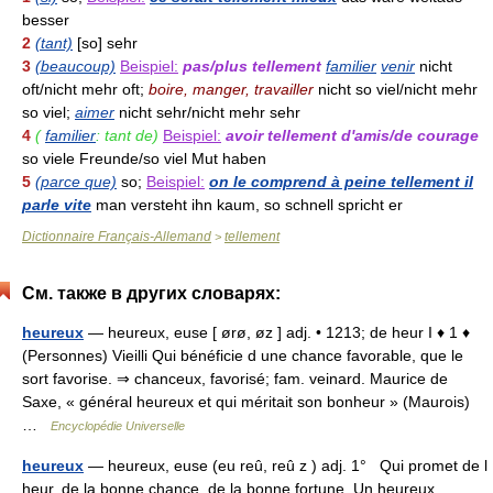
besser
2
(tant)
[so] sehr
3
(beaucoup)
Beispiel:
pas/plus tellement
familier
venir
nicht
oft/nicht mehr oft;
boire, manger, travailler
nicht so viel/nicht mehr
so viel;
aimer
nicht sehr/nicht mehr sehr
4
(
familier
: tant de)
Beispiel:
avoir tellement d'amis/de courage
so viele Freunde/so viel Mut haben
5
(parce que)
so;
Beispiel:
on le comprend à peine tellement il
parle vite
man versteht ihn kaum, so schnell spricht er
Dictionnaire Français-Allemand
tellement
>
См. также в других словарях:
heureux
— heureux, euse [ ørø, øz ] adj. • 1213; de heur I ♦ 1 ♦
(Personnes) Vieilli Qui bénéficie d une chance favorable, que le
sort favorise. ⇒ chanceux, favorisé; fam. veinard. Maurice de
Saxe, « général heureux et qui méritait son bonheur » (Maurois)
…
Encyclopédie Universelle
heureux
— heureux, euse (eu reû, reû z ) adj. 1° Qui promet de l
heur, de la bonne chance, de la bonne fortune. Un heureux