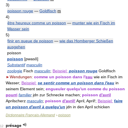
3)
poisson rouge
—
Goldfisch
m
4)
être heureux comme un poisson
—
munter wie ein Fisch im
Wasser sein
5)
finir en queue de poisson
—
wie das Homberger Schießen
ausgehen
poisson
poisson
[pwasõ]
Substantif
masculin
zoologie
Fisch
masculin
;
Beispiel:
poisson rouge
Goldfisch
►
Wendungen:
comme un poisson dans l'
eau
wie ein Fisch im
Wasser;
Beispiel:
se sentir comme un poisson dans l'eau
in
seinem Element sein;
engueuler quelqu'un comme du poisson
pourri
familier
jdn zur Schnecke machen;
poisson
d'avril
Aprilscherz
masculin
;
poisson
d'avril!
April, April!;
Beispiel:
faire
un poisson d'avril à quelqu'un
jdn in den April schicken
Dictionnaire Français-Allemand
poisson
>
présage
12