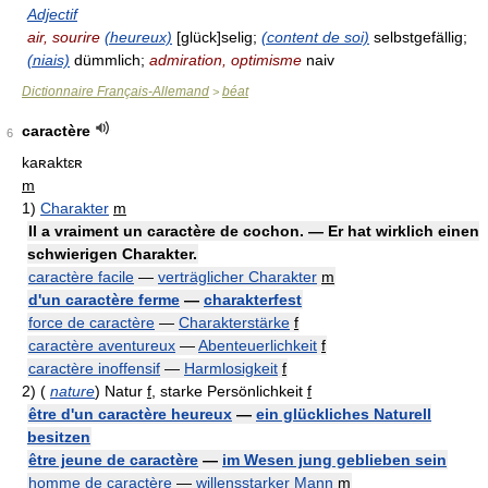
Adjectif
air, sourire
(heureux)
[glück]selig;
(content de soi)
selbstgefällig;
(niais)
dümmlich;
admiration, optimisme
naiv
Dictionnaire Français-Allemand
béat
>
caractère
6
kaʀaktɛʀ
m
1)
Charakter
m
Il a vraiment un caractère de cochon. — Er hat wirklich einen
schwierigen Charakter.
caractère facile
—
verträglicher Charakter
m
d'un caractère ferme
—
charakterfest
force de caractère
—
Charakterstärke
f
caractère aventureux
—
Abenteuerlichkeit
f
caractère inoffensif
—
Harmlosigkeit
f
2)
(
nature
)
Natur
f
, starke Persönlichkeit
f
être d'un caractère heureux
—
ein glückliches Naturell
besitzen
être jeune de caractère
—
im Wesen jung geblieben sein
homme de caractère
—
willensstarker Mann
m