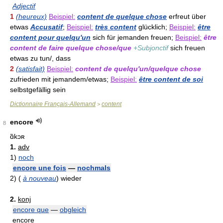
Adjectif
1
(heureux)
Beispiel:
content de quelque chose
erfreut über
etwas
Accusatif
;
Beispiel:
très content
glücklich;
Beispiel:
être
content pour quelqu'un
sich für jemanden freuen;
Beispiel:
être
content de faire quelque chose/que
+Subjonctif
sich freuen
etwas zu tun/, dass
2
(satisfait)
Beispiel:
content de quelqu'un/quelque chose
zufrieden mit jemandem/etwas;
Beispiel:
être content de soi
selbstgefällig sein
Dictionnaire Français-Allemand
content
>
encore
8
ɑ̃kɔʀ
1.
adv
1)
noch
encore une fois
—
nochmals
2)
(
à nouveau
)
wieder
2.
konj
encore que
—
obgleich
encore