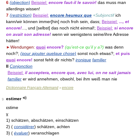
6
(objection)
Beispiel:
encore faut-il le savoir!
das muss man
allerdings wissen!
7
(restriction)
Beispiel:
encore heureux que
+Subjonctif
ich
kann/wir können immer[hin] noch froh sein, dass;
Beispiel:
..., et
encore!
..., und [selbst] das noch nicht einmal!;
Beispiel:
si encore
on avait son adresse!
wenn wir wenigstens seine/ihre Adresse
hätten!
►
Wendungen:
quoi
encore?
(qu'est-ce qu'il y a?)
was denn
noch?;
(pour ajouter quelque chose)
sonst noch etwas?;
et puis
quoi
encore!
sonst fehlt dir nichts?
ironique
familier
II
Conjonction
Beispiel:
il acceptera, encore que, avec lui, on ne sait jamais
familier
er wird annehmen, obwohl, bei ihm weiß man nie
Dictionnaire Français-Allemand
encore
>
estimer
9
ɛstime
v
1)
schätzen, abschätzen, einschätzen
2)
(
considérer
)
schätzen, achten
3)
(
évaluer
)
veranschlagen