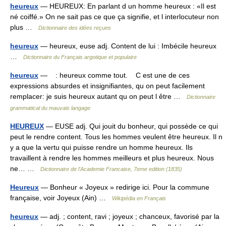
heureux
— HEUREUX: En parlant d un homme heureux : «Il est
né coiffé.» On ne sait pas ce que ça signifie, et l interlocuteur non
plus …
Dictionnaire des idées reçues
heureux
— heureux, euse adj. Content de lui : Imbécile heureux
…
Dictionnaire du Français argotique et populaire
heureux
— : heureux comme tout. C est une de ces
expressions absurdes et insignifiantes, qu on peut facilement
remplacer: je suis heureux autant qu on peut l être …
Dictionnaire
grammatical du mauvais langage
HEUREUX
— EUSE adj. Qui jouit du bonheur, qui possède ce qui
peut le rendre content. Tous les hommes veulent être heureux. Il n
y a que la vertu qui puisse rendre un homme heureux. Ils
travaillent à rendre les hommes meilleurs et plus heureux. Nous
ne… …
Dictionnaire de l'Academie Francaise, 7eme edition (1835)
Heureux
— Bonheur « Joyeux » redirige ici. Pour la commune
française, voir Joyeux (Ain) …
Wikipédia en Français
heureux
— adj. ; content, ravi ; joyeux ; chanceux, favorisé par la