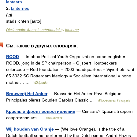
lantaarn
2.
lanternes
f
pl
stadslichten [auto]
Dictionnaire français-néerlandais
lanterne
>
См. также в других словарях:
ROOD
— Infobox Political Youth Organization name english =
ROOD, jong in de SP chairperson = Gijsbert Houtbeckers
colorcode = Red foundation = 2003 headquarters = Vijverhofstraat
65 3032 SC Rotterdam ideology = Socialism international = none
mother… …
Wikipedia
Brouwerij Het Anker
— Brasserie Het Anker Pays Belgique
Principales bières Gouden Carolus Classic …
Wikipédia en Français
Красный фронт сопротивления
— Связать? Красный фронт
сопротивления …
Википедия
Wij houden van Oranje
— (We love Orange), is the title of a
Dutch football song, performed by the Dutch singer André Hazes