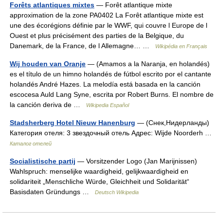
Forêts atlantiques mixtes
— Forêt atlantique mixte
approximation de la zone PA0402 La Forêt atlantique mixte est
une des écorégions définie par le WWF, qui couvre l Europe de l
Ouest et plus précisément des parties de la Belgique, du
Danemark, de la France, de l Allemagne… …
Wikipédia en Français
Wij houden van Oranje
— (Amamos a la Naranja, en holandés)
es el título de un himno holandés de fútbol escrito por el cantante
holandés André Hazes. La melodía está basada en la canción
escocesa Auld Lang Syne, escrita por Robert Burns. El nombre de
la canción deriva de …
Wikipedia Español
Stadsherberg Hotel Nieuw Hanenburg
— (Снек,Нидерланды)
Категория отеля: 3 звездочный отель Адрес: Wijde Noorderh …
Каталог отелей
Socialistische partij
— Vorsitzender Logo (Jan Marijnissen)
Wahlspruch: menselijke waardigheid, gelijkwaardigheid en
solidariteit „Menschliche Würde, Gleichheit und Solidarität“
Basisdaten Gründungs …
Deutsch Wikipedia