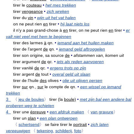
tirer le
couteau
•
het mes trekken
tirer
vengeance
•
zich wreken
tirer du
vin
•
wijn uit het vat halen
on ne peut rien
en
tirer
•
hij laat niets los
il n'y a pas grand-chose à
en
tirer, on ne peut rien
en
tirer
•
er
valt niet veel met hem te beginnen
tirer des larmes
à
qn.
•
iemand aan het huilen maken
tirer de l'argent
de
qn.
•
iemand geld aftroggelen
tirer son origine, sa source
de
•
afstammen van, komen uit
tirer argument
de
qc.
•
iets als reden aanvoeren
tirer vanité
de
qc.
•
ergens trots op zijn
tirer argent
de
tout
•
overal geld uit slaan
tirer de l'huile
des
olives
•
olie uit olijven persen
tirer
sur
qn.,
sur
le compte de qn.
•
een wissel op iemand
trekken
3
〈
jeu de boules
〉
tirer (la
boule)
•
met zijn bal een andere bal
proberen weg te schieten
4
tirer une
épreuve
•
een afdruk maken
〈
van gravure
〉
tirer un
plan
•
een plan ontwerpen
〈
schertsend
〉
se faire tirer le
portrait
•
zich laten
vereeuwigen
〈
tekening
,
schilderij
,
foto
〉