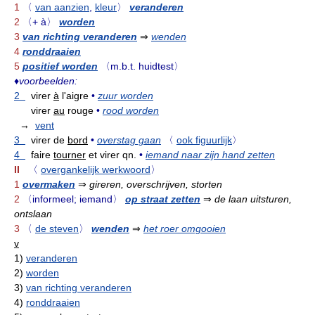
1
〈
van aanzien
,
kleur
〉
veranderen
2
〈+ à〉
worden
3
van richting veranderen
⇒
wenden
4
ronddraaien
5
positief worden
〈m.b.t. huidtest〉
♦
voorbeelden:
2
virer
à
l'aigre
•
zuur worden
virer
au
rouge
•
rood worden
→
vent
3
virer de
bord
•
overstag gaan
〈
ook figuurlijk
〉
4
faire
tourner
et virer qn.
•
iemand naar zijn hand zetten
II
〈
overgankelijk werkwoord
〉
1
overmaken
⇒
gireren, overschrijven, storten
2
〈informeel; iemand〉
op straat zetten
⇒
de laan uitsturen,
ontslaan
3
〈
de steven
〉
wenden
⇒
het roer omgooien
v
1)
veranderen
2)
worden
3)
van richting veranderen
4)
ronddraaien