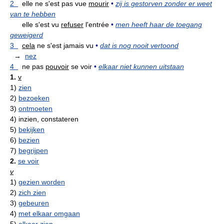
2
elle ne s'est pas vue
mourir
•
zij is gestorven zonder er weet
van te hebben
elle s'est vu
refuser
l'entrée
•
men heeft haar de toegang
geweigerd
3
cela
ne s'est jamais vu
•
dat is nog nooit vertoond
→
nez
4
ne pas
pouvoir
se voir
•
elkaar niet kunnen uitstaan
1.
v
1)
zien
2)
bezoeken
3)
ontmoeten
4)
inzien, constateren
5)
bekijken
6)
bezien
7)
begrijpen
2.
se voir
v
1)
gezien worden
2)
zich zien
3)
gebeuren
4)
met elkaar omgaan