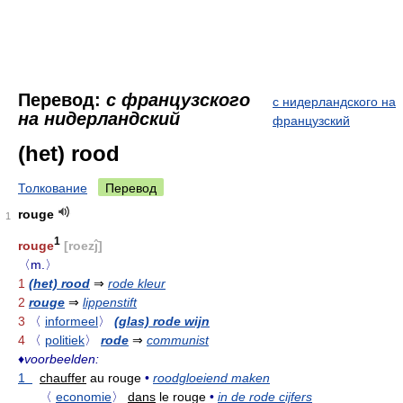
Перевод:
с французского
с нидерландского на
на нидерландский
французский
(het) rood
Толкование
Перевод
rouge
1
1
rouge
[roezĵ]
〈m.〉
1
(het) rood
⇒
rode kleur
2
rouge
⇒
lippenstift
3
〈
informeel
〉
(glas) rode wijn
4
〈
politiek
〉
rode
⇒
communist
♦
voorbeelden:
1
chauffer
au rouge
•
roodgloeiend maken
〈
economie
〉
dans
le rouge
•
in de rode cijfers