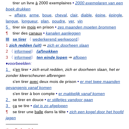
tirer un livre
à
2000 exemplaires
•
2000 exemplaren van een
boek drukken
→
affaire
,
arme
,
boue
,
cheval
,
clair
,
diable
,
épine
,
épingle
,
langue
,
longueur
,
plan
,
poudre
,
ver
,
vin
5
tirer six
mois
en prison
•
zes maanden moeten brommen
¶
tirer des
canaux
•
kanalen aanleggen
III
se tirer
〈
wederkerend werkwoord
〉
1
zich redden (uit)
⇒
zich er doorheen slaan
2
〈
informeel
〉
(af)nokken
3
〈
informeel
〉
ten einde lopen
⇒
aflopen
♦
voorbeelden:
1
s'
en
tirer
•
zich eruit redden, zich er doorheen slaan, het er
zonder kleerscheuren afbrengen
s'en tirer
avec
deux mois de prison
•
er met twee maanden
gevangenis vanaf komen
s'en tirer à bon compte
•
er makkelijk vanaf komen
2
se tirer en douce
•
er stilletjes vandoor gaan
3
ça
se tire
•
dat is zo afgelopen
¶
se tirer une
balle
dans la tête
•
zich een kogel door het hoofd
jagen
————————