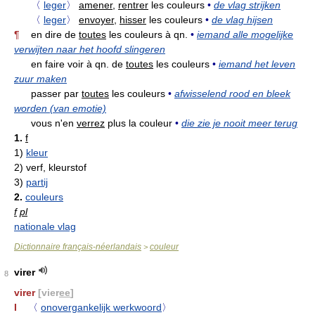
〈
leger
〉
amener,
rentrer
les couleurs
•
de vlag strijken
〈
leger
〉
envoyer,
hisser
les couleurs
•
de vlag hijsen
¶
en dire de
toutes
les couleurs à qn.
•
iemand alle mogelijke
verwijten naar het hoofd slingeren
en faire voir à qn. de
toutes
les couleurs
•
iemand het leven
zuur maken
passer par
toutes
les couleurs
•
afwisselend rood en bleek
worden (van emotie)
vous n'en
verrez
plus la couleur
•
die zie je nooit meer terug
1.
f
1)
kleur
2)
verf, kleurstof
3)
partij
2.
couleurs
f
pl
nationale vlag
Dictionnaire français-néerlandais
couleur
>
virer
8
virer
[vier
ee
]
I
〈
onovergankelijk werkwoord
〉