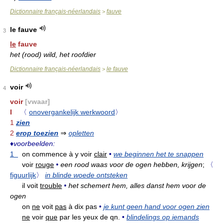
Dictionnaire français-néerlandais
fauve
>
le fauve
3
le
fauve
het (rood) wild, het roofdier
Dictionnaire français-néerlandais
le fauve
>
voir
4
voir
[vwaar]
I
〈
onovergankelijk werkwoord
〉
1
zien
2
erop toezien
⇒
opletten
♦
voorbeelden:
1
on commence à y voir
clair
•
we beginnen het te snappen
voir
rouge
•
een rood waas voor de ogen hebben, krijgen
;
〈
figuurlijk
〉
in blinde woede ontsteken
il voit
trouble
•
het schemert hem, alles danst hem voor de
ogen
on
ne
voit
pas
à dix pas
•
je kunt geen hand voor ogen zien
ne
voir
que
par les yeux de qn.
•
blindelings op iemands