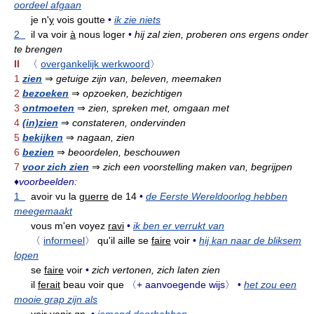
oordeel afgaan
je n'
y
vois goutte
•
ik zie niets
2
il va voir
à
nous loger
•
hij zal zien, proberen ons ergens onder
te brengen
II
〈
overgankelijk werkwoord
〉
1
zien
⇒
getuige zijn van, beleven, meemaken
2
bezoeken
⇒
opzoeken, bezichtigen
3
ontmoeten
⇒
zien, spreken met, omgaan met
4
(in)zien
⇒
constateren, ondervinden
5
bekijken
⇒
nagaan, zien
6
bezien
⇒
beoordelen, beschouwen
7
voor zich zien
⇒
zich een voorstelling maken van, begrijpen
♦
voorbeelden:
1
avoir vu la
guerre
de 14
•
de Eerste Wereldoorlog hebben
meegemaakt
vous m'en voyez
ravi
•
ik ben er verrukt van
〈
informeel
〉
qu'il aille se
faire
voir
•
hij kan naar de bliksem
lopen
se
faire
voir
•
zich vertonen, zich laten zien
il
ferait
beau voir que
〈+ aanvoegende wijs〉
•
het zou een
mooie grap zijn als