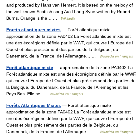
and produced by Hans van Hemert. It is based on the melody of
the well known Scottish song Auld Lang Syne written by Robert
Burns. Orange is the… …
Wikipedia
Forets atlantiques mixtes
— Forêt atlantique mixte
approximation de la zone PA0402 La Forêt atlantique mixte est
une des écorégions définie par le WWF, qui couvre l Europe de l
Ouest et plus précisément des parties de la Belgique, du
Danemark, de la France, de l Allemagne… …
Wikipédia en Français
Forêt atlantique mixte
— approximation de la zone PA0402 La
Forêt atlantique mixte est une des écorégions définie par le WWF,
qui couvre l Europe de l Ouest et plus précisément des parties de
la Belgique, du Danemark, de la France, de l Allemagne et les
Pays Bas. Elle se …
Wikipédia en Français
Forêts Atlantiques Mixtes
— Forêt atlantique mixte
approximation de la zone PA0402 La Forêt atlantique mixte est
une des écorégions définie par le WWF, qui couvre l Europe de l
Ouest et plus précisément des parties de la Belgique, du
Danemark, de la France, de l Allemagne… …
Wikipédia en Français