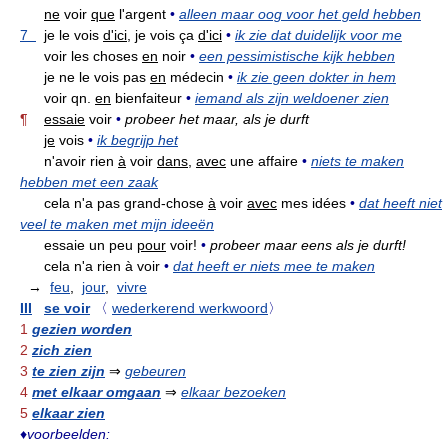
ne
voir
que
l'argent
•
alleen maar oog voor het geld hebben
7
je le vois
d'ici,
je vois ça
d'ici
•
ik zie dat duidelijk voor me
voir les choses
en
noir
•
een pessimistische kijk hebben
je ne le vois pas
en
médecin
•
ik zie geen dokter in hem
voir qn.
en
bienfaiteur
•
iemand als zijn weldoener zien
¶
essaie
voir
•
probeer het maar, als je durft
je
vois
•
ik begrijp het
n'avoir rien
à
voir
dans,
avec
une affaire
•
niets te maken
hebben met een zaak
cela n'a pas grand-chose
à
voir
avec
mes idées
•
dat heeft niet
veel te maken met mijn ideeën
essaie un peu
pour
voir!
•
probeer maar eens als je durft!
cela n'a rien à voir
•
dat heeft er niets mee te maken
→
feu
,
jour
,
vivre
III
se voir
〈
wederkerend werkwoord
〉
1
gezien worden
2
zich zien
3
te zien zijn
⇒
gebeuren
4
met elkaar omgaan
⇒
elkaar bezoeken
5
elkaar zien
♦
voorbeelden: