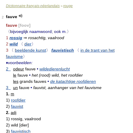
Dictionnaire français-néerlandais
rouge
>
fauve
2
fauve
[foov]
〈bijvoeglijk naamwoord; ook m.〉
1
rossig
⇒
rosachtig, vaalrood
2
wild
〈
dier
〉
3
〈
beeldende kunst
〉
fauvistisch
〈
in de trant van het
fauvisme
〉
♦
voorbeelden:
2
odeur
fauve
•
wildedierenlucht
le
fauve
•
het (rood) wild, het roofdier
les
grands fauves
•
de katachtige roofdieren
3
un
fauve
•
fauvist, aanhanger van het fauvisme
1.
m
1)
roofdier
2)
fauvist
2.
adj
1)
rossig, vaalrood
2)
wild [dier]
3)
fauvistisch