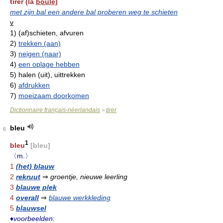
tirer (la
boule)
met zijn bal een andere bal proberen weg te schieten
v
1)
(af)schieten, afvuren
2)
trekken (aan)
3)
neigen (naar)
4)
een oplage hebben
5)
halen (uit), uittrekken
6)
afdrukken
7)
moeizaam doorkomen
Dictionnaire français-néerlandais
tirer
>
bleu
6
1
bleu
[bleu]
〈m.〉
1
(het) blauw
2
rekruut
⇒
groentje, nieuwe leerling
3
blauwe plek
4
overall
⇒
blauwe werkkleding
5
blauwsel
♦
voorbeelden: