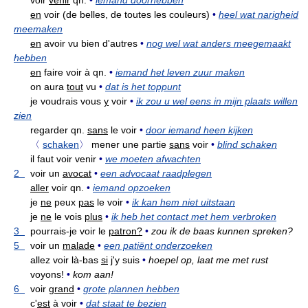
voir
venir
qn.
•
iemand doorhebben
en
voir (de belles, de toutes les couleurs)
•
heel wat narigheid
meemaken
en
avoir vu bien d'autres
•
nog wel wat anders meegemaakt
hebben
en
faire voir à qn.
•
iemand het leven zuur maken
on aura
tout
vu
•
dat is het toppunt
je voudrais vous
y
voir
•
ik zou u wel eens in mijn plaats willen
zien
regarder qn.
sans
le voir
•
door iemand heen kijken
〈
schaken
〉
mener une partie
sans
voir
•
blind schaken
il faut voir venir
•
we moeten afwachten
2
voir un
avocat
•
een advocaat raadplegen
aller
voir qn.
•
iemand opzoeken
je
ne
peux
pas
le voir
•
ik kan hem niet uitstaan
je
ne
le vois
plus
•
ik heb het contact met hem verbroken
3
pourrais-je voir le
patron?
•
zou ik de baas kunnen spreken?
5
voir un
malade
•
een patiënt onderzoeken
allez voir là-bas
si
j'y suis
•
hoepel op, laat me met rust
voyons!
•
kom aan!
6
voir
grand
•
grote plannen hebben
c'
est
à voir
•
dat staat te bezien