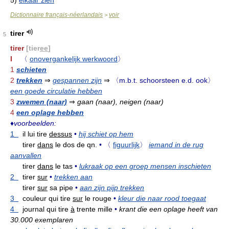
5)
elkaar zien
Dictionnaire français-néerlandais
voir
>
tirer
5
tirer
[tier
ee
]
I
〈
onovergankelijk werkwoord
〉
1
schieten
2
trekken
⇒
gespannen zijn
⇒
〈m.b.t. schoorsteen e.d. ook〉
een goede circulatie hebben
3
zwemen (naar)
⇒
gaan (naar), neigen (naar)
4
een oplage hebben
♦
voorbeelden:
1
il lui tire
dessus
•
hij schiet op hem
tirer
dans
le dos de qn.
•
〈
figuurlijk
〉
iemand in de rug
aanvallen
tirer
dans
le tas
•
lukraak op een groep mensen inschieten
2
tirer
sur
•
trekken aan
tirer
sur
sa pipe
•
aan zijn pijp trekken
3
couleur qui tire
sur
le rouge
•
kleur die naar rood toegaat
4
journal qui tire
à
trente mille
•
krant die een oplage heeft van
30.000 exemplaren