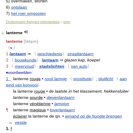
5)
overmaken, storten
6)
ontslaan
7)
het roer omgooien
Dictionnaire français-néerlandais
virer
>
lanterne
9
lanterne
[lãt
e
rn]
〈v.〉
1
lantaarn
⇒
〈
geschiedenis
〉
straatlantaarn
2
〈
bouwkunde
〉
lantaarn
⇒
glazen kap, koepel
3
〈
meervoud
〉
stadslichten
〈
van auto
〉
♦
voorbeelden:
1
lanterne
rouge
•
rood lampje
〈
prostitutie
〉
;
sluitlicht
〈
aan
eind van konvooi
〉
la lanterne
rouge
•
de laatste in het klassement, hekkensluiter
lanterne
sourde
•
dievenlantaarn
lanterne
vénétienne
•
lampion
¶
lanterne
magique
•
toverlantaarn
éclairer
la lanterne de qn.
•
iemand op de hoogte brengen
→
vessie
1.
f