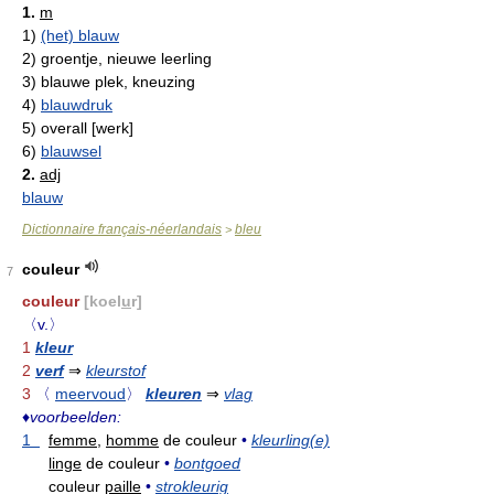
1.
m
1)
(het) blauw
2)
groentje, nieuwe leerling
3)
blauwe plek, kneuzing
4)
blauwdruk
5)
overall [werk]
6)
blauwsel
2.
adj
blauw
Dictionnaire français-néerlandais
bleu
>
couleur
7
couleur
[koel
u
r]
〈v.〉
1
kleur
2
verf
⇒
kleurstof
3
〈
meervoud
〉
kleuren
⇒
vlag
♦
voorbeelden:
1
femme,
homme
de couleur
•
kleurling(e)
linge
de couleur
•
bontgoed
couleur
paille
•
strokleurig