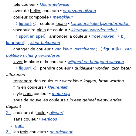
télé
couleur
•
kleurentelevisie
avoir de
belles
couleurs
•
er gezond uitzien
couleur
composée
•
mengkleur
〈
figuurlijk
〉
couleur
locale
•
karakteristieke bijzonderheden
vocabulaire
plein
de couleur
•
kleurrijke woordenschat
〈
sport en spel
〉
annoncer
la couleur
•
troef maken
〈
bij
kaartspel
〉
;
kleur bekennen
changer
de couleur
•
van kleur verschieten
;
〈
figuurlijk
〉
van
politieke richting veranderen
laver
le blanc et la couleur
•
witgoed en bontgoed wassen
〈
figuurlijk
〉
prendre
couleur
•
duidelijker worden, zich beter
aftekenen
reprendre
des couleurs
•
weer kleur krijgen, bruin worden
film
en
couleurs
•
kleurenfilm
style
sans
couleur
•
matte stijl
sous
de nouvelles couleurs
•
in een geheel nieuw, ander
daglicht
2
couleurs à l'
huile
•
olieverf
sans
couleur
•
verfloos
→
goût
3
les
trois
couleurs
•
de driekleur