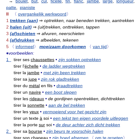
→
boulet
,
but
,
cul
,
ficelle
,
fin
,
flanc
,
jambe
,
large
,
longueur
,
patte
,
pianiste
II
〈
overgankelijk werkwoord
〉
1
trekken (aan)
⇒
optrekken, naar beneden trekken, aantrekken
2
halen (uit)
⇒
(uit)trekken, onttrekken, tappen
3
(af)schieten
⇒
afvuren, neerschieten
4
(af)drukken
⇒
afbeelden, tekenen
5
〈
informeel
〉
moeizaam doorkomen
〈
van tijd
〉
♦
voorbeelden:
1
tirer ses
chaussettes
•
zijn sokken optrekken
tirer l'
échelle
•
de ladder wegtrekken
tirer la
jambe
•
met zijn been trekken
tirer sa
jupe
•
zijn rok gladtrekken
tirer du
métal
en fils
•
draadtrekken
tirer un
navire
•
een boot slepen
tirer les
rideaux
•
de gordijnen opentrekken, dichttrekken
tirer la
sonnette
•
aan de bel trekken
tirer les
yeux
•
vermoeiend voor het gezicht zijn
tirer un texte
à
soi
•
een tekst ten eigen voordele uitleggen
tirer la porte
sur
soi
•
de deur achter zich dicht trekken
2
tirer sa
bourse
•
zijn beurs te voorschijn halen
tirer son
chapeau
•
zijn hoed afnemen
〈
om te groeten
〉