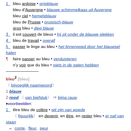
1
bleu
ardoise
•
grijsblauw
bleu d'
Auvergne
•
blauwe schimmelkaas uit Auvergne
bleu
ciel
•
hemelsblauw
bleu de
Prusse
•
pruisisch-blauw
gros
bleu
•
diep blauw
3
il est
couvert
de bleus
•
hij zit onder de blauwe plekken
4
bleu de
travail
•
overall
5
passer
le linge au bleu
•
het linnengoed door het blauwsel
halen
¶
faire
passer
au bleu
•
verduisteren
n'y
voir
que du bleu
•
niets in de gaten hebben
————————
2
bleu
[bleu]
〈
bijvoeglijk naamwoord
〉
1
blauw
2
rood
〈
van biefstuk
〉
⇒
bijna rauw
♦
voorbeelden:
1
être bleu de
colère
•
wit zijn van woede
〈
figuurlijk
〉
en
devenir,
en
être,
en
rester
bleu
•
er paf van
staan
→
conte
,
fleur
,
peur