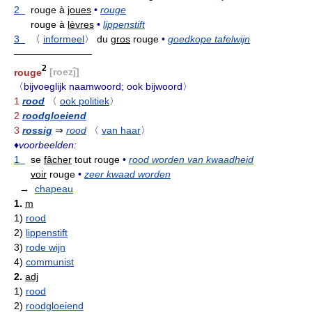
2
rouge à
joues
•
rouge
rouge à
lèvres
•
lippenstift
3
〈
informeel
〉
du
gros
rouge
•
goedkope tafelwijn
————————
2
rouge
[roezĵ]
〈bijvoeglijk naamwoord; ook bijwoord〉
1
rood
〈
ook politiek
〉
2
roodgloeiend
3
rossig
⇒
rood
〈
van haar
〉
♦
voorbeelden:
1
se
fâcher
tout rouge
•
rood worden van kwaadheid
voir
rouge
•
zeer kwaad worden
→
chapeau
1.
m
1)
rood
2)
lippenstift
3)
rode wijn
4)
communist
2.
adj
1)
rood
2)
roodgloeiend