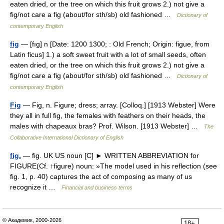
eaten dried, or the tree on which this fruit grows 2.) not give a
fig/not care a fig (about/for sth/sb) old fashioned …
Dictionary of
contemporary English
fig
— [fıg] n [Date: 1200 1300; : Old French; Origin: figue, from
Latin ficus] 1.) a soft sweet fruit with a lot of small seeds, often
eaten dried, or the tree on which this fruit grows 2.) not give a
fig/not care a fig (about/for sth/sb) old fashioned …
Dictionary of
contemporary English
Fig
— Fig, n. Figure; dress; array. [Colloq.] [1913 Webster] Were
they all in full fig, the females with feathers on their heads, the
males with chapeaux bras? Prof. Wilson. [1913 Webster] …
The
Collaborative International Dictionary of English
fig.
— fig. UK US noun [C] ► WRITTEN ABBREVIATION for
FIGURE(Cf. ↑figure) noun: »The model used in his reflection (see
fig. 1, p. 40) captures the act of composing as many of us
recognize it …
Financial and business terms
© Академик, 2000-2026
18+