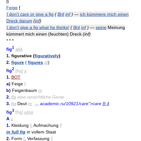
n
Feige
f
I don't care or give a fig
(
Brit
inf
)
—
ich kümmere mich einen
Dreck darum
(
inf
)
I don't give a fig what he thinks!
(
Brit
inf
)
—
seine
Meinung
kümmert mich einen (feuchten) Dreck
(inf)
* * *
1
fig
abk
1.
figurative (
figuratively
)
2.
figure
(
figures
pl
)
2
fig
[fıɡ]
s
1.
BOT
a)
Feige
f
b)
Feigenbaum
m
2.
fig
eine verächtliche Geste
3.
fig
Deut
m
:
→
academic.ru/10921/care">care
B 4
3
fig
[fıɡ]
umg
A
s
1.
Kleidung
f
, Aufmachung
f
:
in full fig
in vollem Staat
2.
Form
f
, Verfassung
f
: