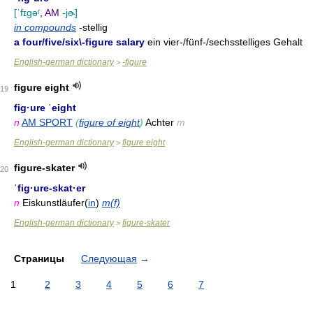
[ˈfɪgəʳ
,
AM
-jɚ]
in compounds
-stellig
a four/five/six\-figure salary
ein vier-/fünf-/sechsstelliges Gehalt
English-german dictionary
-figure
>
figure eight
19
fig·ure ˈeight
n
AM SPORT
(
figure of eight
)
Achter
m
English-german dictionary
figure eight
>
figure-skater
20
ˈfig·ure-skat·er
n
Eiskunstläufer(
in
)
m(f)
English-german dictionary
figure-skater
>
Страницы
Следующая
→
1
2
3
4
5
6
7