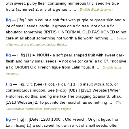
with sweet, pulpy flesh containing numerous tiny, seedlike true
fruits (achenes) 2. any of a genus… …
English World dictionary
fig
— [ fıg ] noun count a soft fruit with purple or green skin and a
lot of small seeds inside. It grows on a fig tree. not give a fig
about/for something BRITISH INFORMAL OLD FASHIONED to not
care at all about something not worth a fig worth nothing …
Usage
of the words and phrases in modern English
fig
— Ⅰ. fig [1] ► NOUN ▪ a soft pear shaped fruit with sweet dark
flesh and many small seeds. ● not give (or care) a fig Cf. ↑not give
a fig ORIGIN Old French figue from Latin ficus. Ⅱ …
English terms
dictionary
Fig
— Fig, v. t. [See {Fico}, {Fig}, n.] 1. To insult with a fico, or
contemptuous motion. See {Fico}. [Obs.] [1913 Webster] When
Pistol lies, do this, and fig me like The bragging Spaniard. Shak.
[1913 Webster] 2. To put into the head of, as something …
The
Collaborative International Dictionary of English
fig
— [fıg] n [Date: 1200 1300; : Old French; Origin: figue, from
Latin ficus] 1.) a soft sweet fruit with a lot of small seeds, often