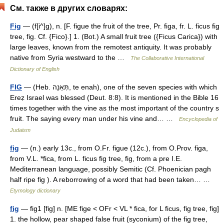
См. также в других словарях:
Fig
— (f[i^]g), n. [F. figue the fruit of the tree, Pr. figa, fr. L. ficus fig
tree, fig. Cf. {Fico}.] 1. (Bot.) A small fruit tree ({Ficus Carica}) with
large leaves, known from the remotest antiquity. It was probably
native from Syria westward to the …
The Collaborative International
Dictionary of English
FIG
— (Heb. תְּאֵנָה, te enah), one of the seven species with which
Ereẓ Israel was blessed (Deut. 8:8). It is mentioned in the Bible 16
times together with the vine as the most important of the country s
fruit. The saying every man under his vine and… …
Encyclopedia of
Judaism
fig
— (n.) early 13c., from O.Fr. figue (12c.), from O.Prov. figa,
from V.L. *fica, from L. ficus fig tree, fig, from a pre I.E.
Mediterranean language, possibly Semitic (Cf. Phoenician pagh
half ripe fig ). A reborrowing of a word that had been taken… …
Etymology dictionary
fig
— fig1 [fig] n. [ME fige < OFr < VL * fica, for L ficus, fig tree, fig]
1. the hollow, pear shaped false fruit (syconium) of the fig tree,