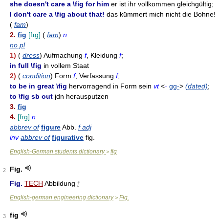
she doesn't care a \fig for him
er ist ihr vollkommen gleichgültig;
I don't care a \fig about that!
das kümmert mich nicht die Bohne!
(
fam
)
2.
fig
[fɪg]
(
fam
)
n
no pl
1)
(
dress
) Aufmachung
f
, Kleidung
f
;
in full \fig
in vollem Staat
2)
(
condition
) Form
f
, Verfassung
f
;
to be in great \fig
hervorragend in Form sein
vt
<
-
gg-
>
(dated)
;
to \fig sb out
jdn herausputzen
3.
fig
4.
[fɪg]
n
abbrev of
figure
Abb.
f adj
inv
abbrev of
figurative
fig.
English-German students dictionary
fig
>
Fig.
2
Fig.
TECH
Abbildung
f
English-german engineering dictionary
Fig.
>
fig
3