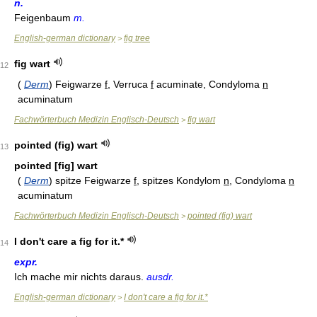
n.
Feigenbaum
m.
English-german dictionary
fig tree
>
fig wart
12
(
Derm
) Feigwarze
f
, Verruca
f
acuminate, Condyloma
n
acuminatum
Fachwörterbuch Medizin Englisch-Deutsch
fig wart
>
pointed (fig) wart
13
pointed [fig] wart
(
Derm
) spitze Feigwarze
f
, spitzes Kondylom
n
, Condyloma
n
acuminatum
Fachwörterbuch Medizin Englisch-Deutsch
pointed (fig) wart
>
I don't care a fig for it.*
14
expr.
Ich mache mir nichts daraus.
ausdr.
English-german dictionary
I don't care a fig for it.*
>