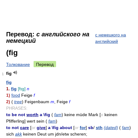
Перевод:
с английского на
с немецкого на
немецкий
английский
(fig
Толкование
Перевод
fig
1
fig
1.
fig
[fɪg]
n
1)
food
Feige
f
2)
(
tree
) Feigenbaum
m
, Feige
f
PHRASES:
to be not
worth
a \fig
(
fam
) keine müde Mark [
o
keinen
Pfifferling] wert sein (
fam
)
to not
care
[
or
give
]
a \fig about
[
or
for
]
sb
/
sth
(dated)
(
fam
)
sich
akk
keinen Deut um jdn/etw scheren;