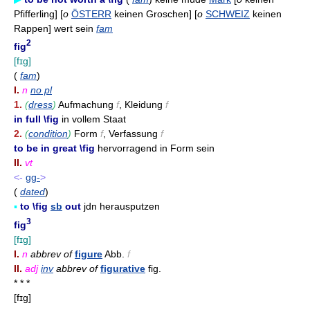
Pfifferling] [
o
ÖSTERR
keinen Groschen] [
o
SCHWEIZ
keinen
Rappen] wert sein
fam
2
fig
[fɪg]
(
fam
)
I.
n
no pl
1.
(
dress
)
Aufmachung
f
, Kleidung
f
in full \fig
in vollem Staat
2.
(
condition
)
Form
f
, Verfassung
f
to be in great \fig
hervorragend in Form sein
II.
vt
<-
gg-
>
(
dated
)
▪
to \fig
sb
out
jdn herausputzen
3
fig
[fɪg]
I.
n
abbrev of
figure
Abb.
f
II.
adj
inv
abbrev of
figurative
fig.
* * *
[fɪg]