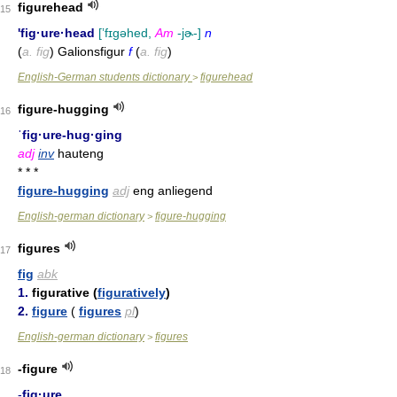
figurehead
15
'fig·ure·head
[ʼfɪgəhed,
Am
-jɚ-]
n
(
a. fig
) Galionsfigur
f
(
a. fig
)
English-German students dictionary
figurehead
>
figure-hugging
16
ˈfig·ure-hug·ging
adj
inv
hauteng
* * *
figure-hugging
adj
eng anliegend
English-german dictionary
figure-hugging
>
figures
17
fig
abk
1.
figurative (
figuratively
)
2.
figure
(
figures
pl
)
English-german dictionary
figures
>
-figure
18
-
fig·ure