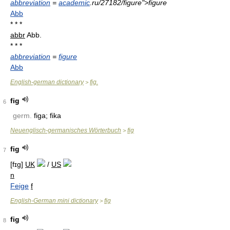
abbreviation
=
academic
.ru/27182/figure">figure
Abb
* * *
abbr
Abb.
* * *
abbreviation
=
figure
Abb
English-german dictionary
fig.
>
fig
6
germ.
figa; fika
Neuenglisch-germanisches Wörterbuch
fig
>
fig
7
[fɪɡ]
UK
/
US
n
Feige
f
English-German mini dictionary
fig
>
fig
8