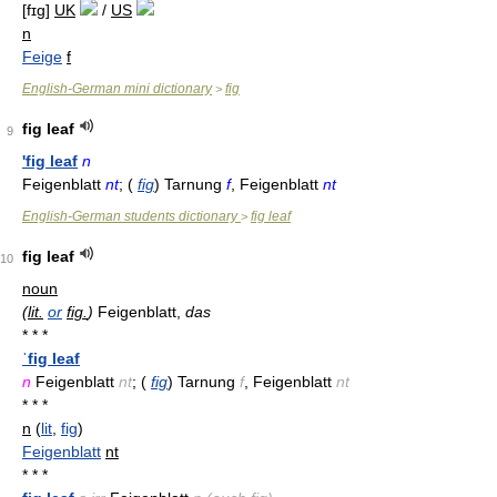
[fɪɡ]
UK
/
US
n
Feige
f
English-German mini dictionary
fig
>
fig leaf
9
'fig leaf
n
Feigenblatt
nt
; (
fig
) Tarnung
f
, Feigenblatt
nt
English-German students dictionary
fig leaf
>
fig leaf
10
noun
(
lit.
or
fig.
)
Feigenblatt,
das
* * *
ˈfig leaf
n
Feigenblatt
nt
; (
fig
) Tarnung
f
, Feigenblatt
nt
* * *
n
(
lit
,
fig
)
Feigenblatt
nt
* * *