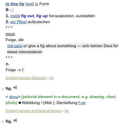
in fine fig
(
gut
)
in
Form
B
v/t
1.
meist
fig out, fig up
herausputzen, ausstatten
2.
ein Pferd
aufputschen
* * *
noun
Feige,
die
not care
or
give a fig about something — sich keinen Deut für
etwas interessieren
* * *
n.
Feige
-
n f.
English-german dictionary
fig
>
fig.
4
<
docu
>
(pictorial element in a document; e.g. drawing, chart,
photo)
■ Abbildung
f
(Abb.); Darstellung
f rar
English-german technical dictionary
fig.
>
fig.
5