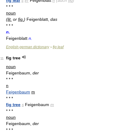
fig leaf
s
irr
Feigenblatt
n
(auch
fig
)
* * *
noun
(
lit.
or
fig.
)
Feigenblatt,
das
* * *
n.
Feigenblatt
n.
English-german dictionary
fig leaf
>
fig tree
11
noun
Feigenbaum,
der
* * *
n
Feigenbaum
m
* * *
fig tree
s
Feigenbaum
m
* * *
noun
Feigenbaum,
der
* * *