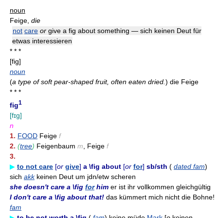
noun
Feige,
die
not
care
or
give a fig about something — sich keinen Deut für
etwas interessieren
* * *
[fiɡ]
noun
(
a type of soft pear-shaped fruit, often eaten dried.
)
die Feige
* * *
1
fig
[fɪg]
n
1.
FOOD
Feige
f
2.
(
tree
)
Feigenbaum
m
, Feige
f
3.
▶
to not care
[
or
give
]
a \fig about
[
or
for
]
sb/sth
(
dated fam
)
sich
akk
keinen Deut um jdn/etw scheren
she doesn't care a \fig
for
him
er ist ihr vollkommen gleichgültig
I don't care a \fig about that!
das kümmert mich nicht die Bohne!
fam
▶
to be not worth a \fig
(
fam
) keine müde
Mark
[
o
keinen