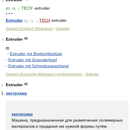
3
m
;
-
s, -
;
TECH.
extruder
* * *
Extruder
m
;
-
s
, -
;
TECH
extruder
Deutsch-Englisch Wörterbuch
Extruder
>
Extruder
4
m
-
Extruder mit Breitschlitzdüse
-
Extruder mit Granulierkopf
-
Extruder mit Schmelzespeicherei
Deutsch-Russische Wörterbuch polytechnischen
Extruder
>
Extruder
5
экструдер
экструдер
Машина, предназначенная для размягчения полимерных
материалов и придания им нужной формы путём