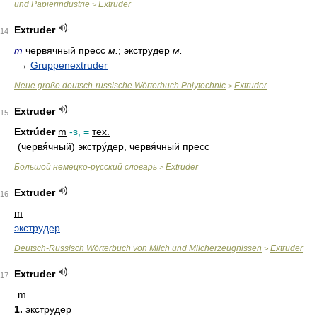
und Papierindustrie
Extruder
>
Extruder
14
m
червячный пресс
м.
; экструдер
м.
→
Gruppenextruder
Neue große deutsch-russische Wörterbuch Polytechnic
Extruder
>
Extruder
15
Extrúder
m
-s, =
тех.
(червя́чный) экстру́дер, червя́чный пресс
Большой немецко-русский словарь
Extruder
>
Extruder
16
m
экструдер
Deutsch-Russisch Wörterbuch von Milch und Milcherzeugnissen
Extruder
>
Extruder
17
m
1.
экструдер