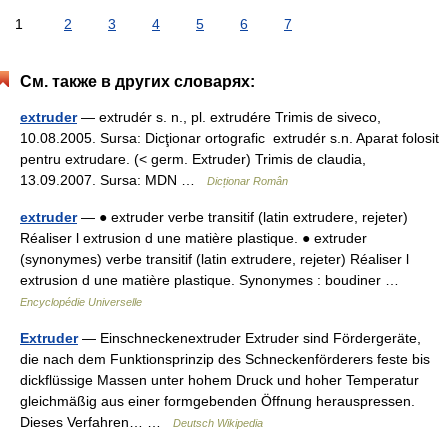
1
2
3
4
5
6
7
См. также в других словарях:
extruder
— extrudér s. n., pl. extrudére Trimis de siveco,
10.08.2005. Sursa: Dicţionar ortografic extrudér s.n. Aparat folosit
pentru extrudare. (< germ. Extruder) Trimis de claudia,
13.09.2007. Sursa: MDN …
Dicționar Român
extruder
— ● extruder verbe transitif (latin extrudere, rejeter)
Réaliser l extrusion d une matière plastique. ● extruder
(synonymes) verbe transitif (latin extrudere, rejeter) Réaliser l
extrusion d une matière plastique. Synonymes : boudiner …
Encyclopédie Universelle
Extruder
— Einschneckenextruder Extruder sind Fördergeräte,
die nach dem Funktionsprinzip des Schneckenförderers feste bis
dickflüssige Massen unter hohem Druck und hoher Temperatur
gleichmäßig aus einer formgebenden Öffnung herauspressen.
Dieses Verfahren… …
Deutsch Wikipedia