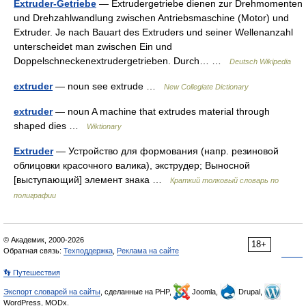
Extruder-Getriebe
— Extrudergetriebe dienen zur Drehmomenten
und Drehzahlwandlung zwischen Antriebsmaschine (Motor) und
Extruder. Je nach Bauart des Extruders und seiner Wellenanzahl
unterscheidet man zwischen Ein und
Doppelschneckenextrudergetrieben. Durch… …
Deutsch Wikipedia
extruder
— noun see extrude …
New Collegiate Dictionary
extruder
— noun A machine that extrudes material through
shaped dies …
Wiktionary
Extruder
— Устройство для формования (напр. резиновой
облицовки красочного валика), экструдер; Выносной
[выступающий] элемент знака …
Краткий толковый словарь по
полиграфии
© Академик, 2000-2026
18+
Обратная связь:
Техподдержка
,
Реклама на сайте
👣 Путешествия
Экспорт словарей на сайты
, сделанные на PHP,
Joomla,
Drupal,
WordPress, MODx.