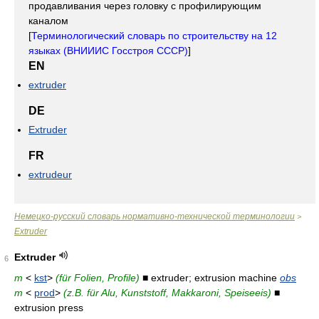
продавливания через головку с профилирующим
каналом
[
Терминологический словарь по строительству на 12
языках (ВНИИИС Госстроя СССР)
]
EN
extruder
DE
Extruder
FR
extrudeur
Немецко-русский словарь нормативно-технической терминологии
>
Extruder
Extruder
6
m
<
kst
>
(für Folien, Profile)
■ extruder; extrusion machine
obs
m
<
prod
>
(z.B. für Alu, Kunststoff, Makkaroni, Speiseeis)
■
extrusion press