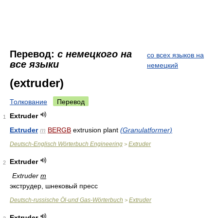
Перевод:
с немецкого на
со всех языков на
все языки
немецкий
(extruder)
Толкование
Перевод
Extruder
1
Extruder
m
BERGB
extrusion plant
(Granulatformer)
Deutsch-Englisch Wörterbuch Engineering
Extruder
>
Extruder
2
Extruder
m
экструдер, шнековый пресс
Deutsch-russische Öl-und Gas-Wörterbuch
Extruder
>
Extruder