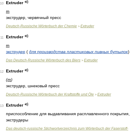
Extruder
10
m
экструдер, червячный пресс
Deutsch-Russische Wörterbuch der Chemie
Extruder
>
Extruder
11
m
экструдер
(
для производства пластиковых пивных бутылок
)
Das Deutsch-Russische Wörterbuch des Biers
Extruder
>
Extruder
12
(
m
)
экструдер, шнековый пресс
Deutsch-Russische Wörterbuch der Kraftstoffe und Öle
Extruder
>
Extruder
13
приспособление для выдавливания расплавленного покрытия,
экструдеры
Das deutsch-russische Stichwortverzeichnis zum Wörterbuch der Faserstoff-