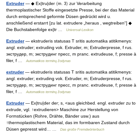
Extruder
— ◆ Ex|tru|der 〈m. 3〉 zur Verarbeitung
thermoplastischer Stoffe eingesetzte Presse, bei der das Material
durch entsprechend geformte Düsen gedrückt wird u.
anschließend erstarrt [zu lat. extrudere „heraus , wegtreiben“] ◆
Die Buchstabenfolge ex|tr …
Universal-Lexikon
Extruder
— ekstruderis statusas T sritis automatika atitikmenys:
angl. extruder; extruding vok. Extruder, m; Extruderpresse, f rus.
экструдер, m; экструдинг пресс, m pranc. extrudeuse, f; presse à
filer, f …
Automatikos terminų žodynas
extruder
— ekstruderis statusas T sritis automatika atitikmenys:
angl. extruder; extruding vok. Extruder, m; Extruderpresse, f rus.
экструдер, m; экструдинг пресс, m pranc. extrudeuse, f; presse à
filer, f …
Automatikos terminų žodynas
Extruder
— Ex|tru|der der; s, <aus gleichbed. engl. extruder zu to
extrude, vgl. ↑extrudieren> Maschine zur Herstellung von
Formstücken (Rohre, Drähte, Bänder usw.) aus
↑thermoplastischem Material, das im formbaren Zustand durch
Düsen gepresst wird… …
Das große Fremdwörterbuch