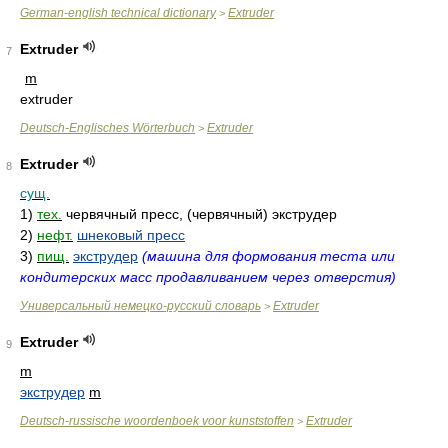
German-english technical dictionary
Extruder
>
Extruder
7
m
extruder
Deutsch-Englisches Wörterbuch
Extruder
>
Extruder
8
сущ.
1)
тех.
червячный пресс, (червячный) экструдер
2)
нефт.
шнековый пресс
3)
пищ.
экструдер
(машина для формования теста или
кондитерских масс продавливанием через отверстия)
Универсальный немецко-русский словарь
Extruder
>
Extruder
9
m
экструдер
m
Deutsch-russische woordenboek voor kunststoffen
Extruder
>