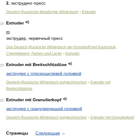
2.
экструдинг-пресс
Deutsch-Russische Metallurgie Wörterbuch
Extruder
>
Extruder
18
m
экструдер, червячный пресс
Das Deutsch-Russische Wörterbuch der Kunststoff und Kautschuk,
Chemiefasern, Farben und Lacke
Extruder
>
Extruder mit Breitschlitzdüse
19
экструдер с плоскощелевой головкой
Deutsch-Russische Wörterbuch polytechnischen
Extruder mit
>
Breitschlitzdüse
Extruder mit Granulierkopf
20
экструдер с гранулирующей головкой
Deutsch-Russische Wörterbuch polytechnischen
Extruder mit Granulierkopf
>
Страницы
Следующая
→