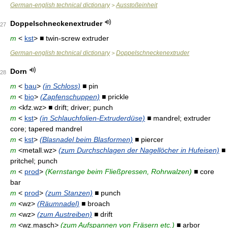
German-english technical dictionary
Ausstoßeinheit
>
Doppelschneckenextruder
27
m
<
kst
> ■ twin-screw extruder
German-english technical dictionary
Doppelschneckenextruder
>
Dorn
28
m
<
bau
>
(in Schloss)
■ pin
m
<
bio
>
(Zapfenschuppen)
■ prickle
m
<kfz.wz> ■ drift; driver; punch
m
<
kst
>
(in Schlauchfolien-Extruderdüse)
■ mandrel; extruder
core; tapered mandrel
m
<
kst
>
(Blasnadel beim Blasformen)
■ piercer
m
<metall.wz>
(zum Durchschlagen der Nagellöcher in Hufeisen)
■
pritchel; punch
m
<
prod
>
(Kernstange beim Fließpressen, Rohrwalzen)
■ core
bar
m
<
prod
>
(zum Stanzen)
■ punch
m
<wz>
(Räumnadel)
■ broach
m
<wz>
(zum Austreiben)
■ drift
m
<wz.masch>
(zum Aufspannen von Fräsern etc.)
■ arbor