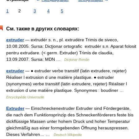
1
2
3
4
5
См. также в других словарях:
extruder
— extrudér s. n., pl. extrudére Trimis de siveco,
10.08.2005. Sursa: Dicţionar ortografic extrudér s.n. Aparat folosit
pentru extrudare. (< germ. Extruder) Trimis de claudia,
13.09.2007. Sursa: MDN …
Dicționar Român
extruder
— ● extruder verbe transitif (latin extrudere, rejeter)
Réaliser l extrusion d une matière plastique. ● extruder
(synonymes) verbe transitif (latin extrudere, rejeter) Réaliser l
extrusion d une matière plastique. Synonymes : boudiner …
Encyclopédie Universelle
Extruder
— Einschneckenextruder Extruder sind Fördergeräte,
die nach dem Funktionsprinzip des Schneckenförderers feste bis
dickflüssige Massen unter hohem Druck und hoher Temperatur
gleichmäßig aus einer formgebenden Öffnung herauspressen.
Dieses Verfahren… …
Deutsch Wikipedia