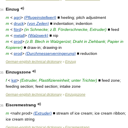
Einzug
34
m
<
agri
>
(Pflugeinstellwert)
■ heeling; pitch adjustment
m
<
druck
>
(von Zeilen)
■ indentation; indention
m
<
förd
>
(in Schnecke; z.B. Förderschnecke, Extruder)
■ feed
m
<
metall
>
(Walzwerk)
■ nip
m
<
prod
>
(z.B. Blech in Walzgerüst; Draht in Ziehbank; Papier in
Kopierer)
■ draw-in; drawing-in
m
<
prod
>
(Durchmesserverringerung)
■ reduction
German-english technical dictionary
Einzug
>
Einzugszone
35
f
<
kst
>
(Extruder, Plastifiziereinheit; unter Trichter)
■ feed zone;
feeding section; feed section; intake zone
German-english technical dictionary
Einzugszone
>
Eiscremestrang
36
m
<nahr.prod>
(Extruder)
■ stream of ice cream; ice cream ribbon;
ice cream string
German-english technical dictionary
Eiscremestrang
>