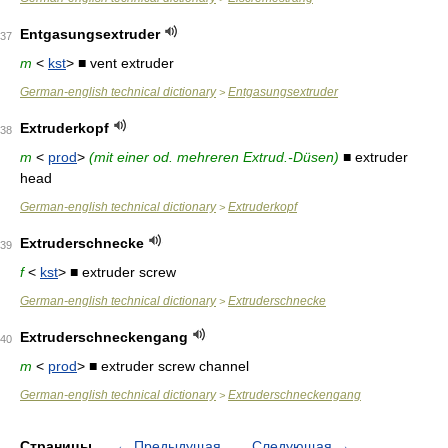
Entgasungsextruder
37
m
<
kst
> ■ vent extruder
German-english technical dictionary
Entgasungsextruder
>
Extruderkopf
38
m
<
prod
>
(mit einer od. mehreren Extrud.-Düsen)
■ extruder
head
German-english technical dictionary
Extruderkopf
>
Extruderschnecke
39
f
<
kst
> ■ extruder screw
German-english technical dictionary
Extruderschnecke
>
Extruderschneckengang
40
m
<
prod
> ■ extruder screw channel
German-english technical dictionary
Extruderschneckengang
>
Страницы
←
Предыдущая
Следующая
→