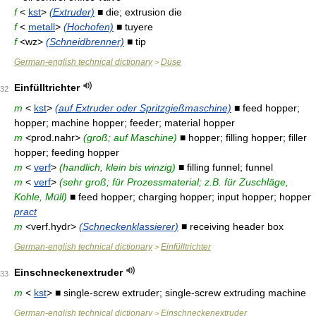
f
<
kst
>
(Extruder)
■ die; extrusion die
f
<
metall
>
(Hochofen)
■ tuyere
f
<wz>
(Schneidbrenner)
■ tip
German-english technical dictionary
Düse
>
Einfülltrichter
32
m
<
kst
>
(auf Extruder oder Spritzgießmaschine)
■ feed hopper;
hopper; machine hopper; feeder; material hopper
m
<prod.nahr>
(groß; auf Maschine)
■ hopper; filling hopper; filler
hopper; feeding hopper
m
<
verf
>
(handlich, klein bis winzig)
■ filling funnel; funnel
m
<
verf
>
(sehr groß; für Prozessmaterial; z.B. für Zuschläge,
Kohle, Müll)
■ feed hopper; charging hopper; input hopper; hopper
pract
m
<verf.hydr>
(Schneckenklassierer)
■ receiving header box
German-english technical dictionary
Einfülltrichter
>
Einschneckenextruder
33
m
<
kst
> ■ single-screw extruder; single-screw extruding machine
German-english technical dictionary
Einschneckenextruder
>