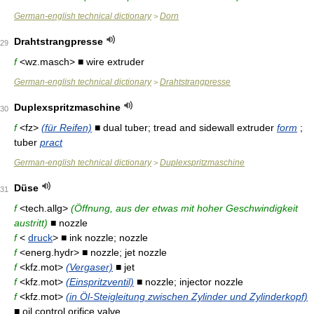
German-english technical dictionary
Dorn
>
Drahtstrangpresse
29
f
<wz.masch> ■ wire extruder
German-english technical dictionary
Drahtstrangpresse
>
Duplexspritzmaschine
30
f
<fz>
(für Reifen)
■ dual tuber; tread and sidewall extruder
form
;
tuber
pract
German-english technical dictionary
Duplexspritzmaschine
>
Düse
31
f
<tech.allg>
(Öffnung, aus der etwas mit hoher Geschwindigkeit
austritt)
■ nozzle
f
<
druck
> ■ ink nozzle; nozzle
f
<energ.hydr> ■ nozzle; jet nozzle
f
<kfz.mot>
(Vergaser)
■ jet
f
<kfz.mot>
(Einspritzventil)
■ nozzle; injector nozzle
f
<kfz.mot>
(in Öl-Steigleitung zwischen Zylinder und Zylinderkopf)
■ oil control orifice valve