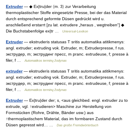
Extruder
— ◆ Ex|tru|der 〈m. 3〉 zur Verarbeitung
thermoplastischer Stoffe eingesetzte Presse, bei der das Material
durch entsprechend geformte Düsen gedrückt wird u.
anschließend erstarrt [zu lat. extrudere „heraus , wegtreiben“] ◆
Die Buchstabenfolge ex|tr …
Universal-Lexikon
Extruder
— ekstruderis statusas T sritis automatika atitikmenys:
angl. extruder; extruding vok. Extruder, m; Extruderpresse, f rus.
экструдер, m; экструдинг пресс, m pranc. extrudeuse, f; presse à
filer, f …
Automatikos terminų žodynas
extruder
— ekstruderis statusas T sritis automatika atitikmenys:
angl. extruder; extruding vok. Extruder, m; Extruderpresse, f rus.
экструдер, m; экструдинг пресс, m pranc. extrudeuse, f; presse à
filer, f …
Automatikos terminų žodynas
Extruder
— Ex|tru|der der; s, <aus gleichbed. engl. extruder zu to
extrude, vgl. ↑extrudieren> Maschine zur Herstellung von
Formstücken (Rohre, Drähte, Bänder usw.) aus
↑thermoplastischem Material, das im formbaren Zustand durch
Düsen gepresst wird… …
Das große Fremdwörterbuch