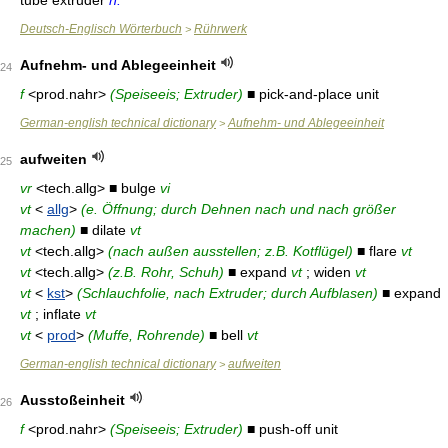
tube extruder
n.
Deutsch-Englisch Wörterbuch
Rührwerk
>
Aufnehm- und Ablegeeinheit
24
f
<prod.nahr>
(Speiseeis; Extruder)
■ pick-and-place unit
German-english technical dictionary
Aufnehm- und Ablegeeinheit
>
aufweiten
25
vr
<tech.allg> ■ bulge
vi
vt
<
allg
>
(e. Öffnung; durch Dehnen nach und nach größer
machen)
■ dilate
vt
vt
<tech.allg>
(nach außen ausstellen; z.B. Kotflügel)
■ flare
vt
vt
<tech.allg>
(z.B. Rohr, Schuh)
■ expand
vt
; widen
vt
vt
<
kst
>
(Schlauchfolie, nach Extruder; durch Aufblasen)
■ expand
vt
; inflate
vt
vt
<
prod
>
(Muffe, Rohrende)
■ bell
vt
German-english technical dictionary
aufweiten
>
Ausstoßeinheit
26
f
<prod.nahr>
(Speiseeis; Extruder)
■ push-off unit