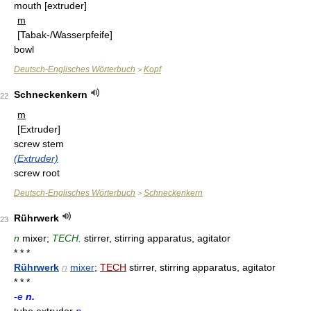
mouth
[extruder]
m
[Tabak-/Wasserpfeife]
bowl
Deutsch-Englisches Wörterbuch
Kopf
>
Schneckenkern
22
m
[Extruder]
screw stem
(Extruder)
screw root
Deutsch-Englisches Wörterbuch
Schneckenkern
>
Rührwerk
23
n
mixer;
TECH.
stirrer, stirring apparatus, agitator
* * *
Rührwerk
n
mixer
;
TECH
stirrer, stirring apparatus, agitator
* * *
-
e
n.