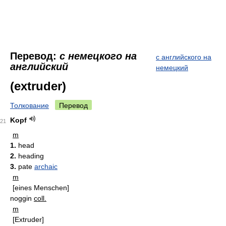
Перевод:
с немецкого на
с английского на
английский
немецкий
(extruder)
Толкование
Перевод
Kopf
21
m
1.
head
2.
heading
3.
pate
archaic
m
[eines Menschen]
noggin
coll.
m
[Extruder]