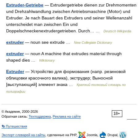
Extruder-Getriebe
— Extrudergetriebe dienen zur Drehmomenten
und Drehzahlwandlung zwischen Antriebsmaschine (Motor) und
Extruder. Je nach Bauart des Extruders und seiner Wellenanzahl
unterscheidet man zwischen Ein und
Doppelschneckenextrudergetrieben. Durch… …
Deutsch Wikipedia
extruder
— noun see extrude …
New Collegiate Dictionary
extruder
— noun A machine that extrudes material through
shaped dies …
Wiktionary
Extruder
— Устройство для формования (напр. резиновой
облицовки красочного валика), экструдер; Выносной
[выступающий] элемент знака …
Краткий толковый словарь по
полиграфии
© Академик, 2000-2026
18+
Обратная связь:
Техподдержка
,
Реклама на сайте
👣 Путешествия
Экспорт словарей на сайты
, сделанные на PHP,
Joomla,
Drupal,