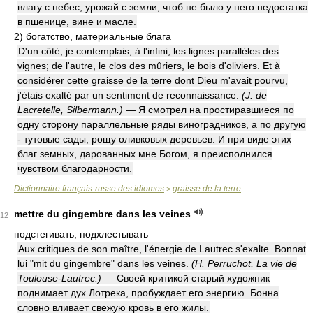
влагу с небес, урожай с земли, чтоб не было у него недостатка
в пшенице, вине и масле.
2)
богатство, материальные блага
D'un côté, je contemplais, à l'infini, les lignes parallèles des
vignes; de l'autre, le clos des mûriers, le bois d'oliviers. Et à
considérer cette graisse de la terre dont Dieu m'avait pourvu,
j'étais exalté par un sentiment de reconnaissance.
(J. de
Lacretelle, Silbermann.)
— Я смотрел на простиравшиеся по
одну сторону параллельные ряды виноградников, а по другую
- тутовые сады, рощу оливковых деревьев. И при виде этих
благ земных, дарованных мне Богом, я преисполнился
чувством благодарности.
Dictionnaire français-russe des idiomes
graisse de la terre
>
mettre du gingembre dans les veines
12
подстегивать, подхлестывать
Aux critiques de son maître, l'énergie de Lautrec s'exalte. Bonnat
lui "mit du gingembre" dans les veines.
(H. Perruchot, La vie de
Toulouse-Lautrec.)
— Своей критикой старый художник
поднимает дух Лотрека, пробуждает его энергию. Бонна
словно вливает свежую кровь в его жилы.