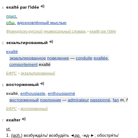
exalté par l'idée
4
прил.
общ.
вдохновлённый мыслью
Французско-русский универсальный словарь
exalté par l'idée
>
экзальтированный
5
exalté
экзальтированное
поведение
—
conduite
exaltée
,
comportement
exalté
БФРС
экзальтированный
>
восторженный
6
exalté,
enthousiaste
,
enthousiasmé
восторженный
поклонник
—
admirateur
passionné
,
fan
m
,
f
БФРС
восторженный
>
exalter
7
vt.
1.
(
qch.
) возбужда́ть/ возбуди́ть ◄
pp.
-жд-►; обостря́ть/