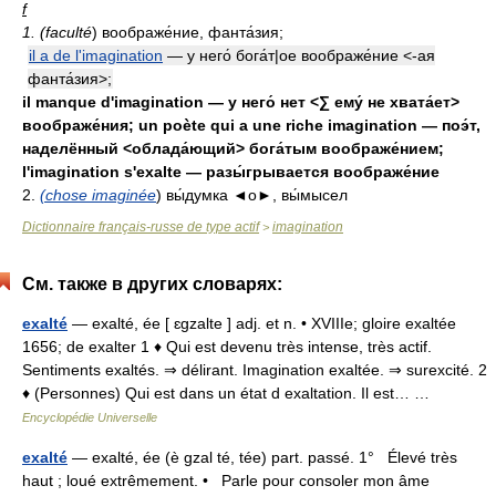
f
1. (faculté
) воображе́ние, фанта́зия;
il a de l'imagination
— у него́ бога́т|ое воображе́ние <-ая
фанта́зия>;
il manque d'imagination — у него́ нет <∑ ему́ не хвата́ет>
воображе́ния; un poète qui a une riche imagination — поэ́т,
наделённый <облада́ющий> бога́тым воображе́нием;
l'imagination s'exalte — разы́грывается воображе́ние
2.
(chose imaginée
) вы́думка ◄о►, вы́мысел
Dictionnaire français-russe de type actif
imagination
>
См. также в других словарях:
exalté
— exalté, ée [ ɛgzalte ] adj. et n. • XVIIIe; gloire exaltée
1656; de exalter 1 ♦ Qui est devenu très intense, très actif.
Sentiments exaltés. ⇒ délirant. Imagination exaltée. ⇒ surexcité. 2
♦ (Personnes) Qui est dans un état d exaltation. Il est… …
Encyclopédie Universelle
exalté
— exalté, ée (è gzal té, tée) part. passé. 1° Élevé très
haut ; loué extrêmement. • Parle pour consoler mon âme