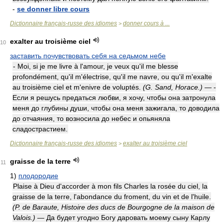
-
se donner libre cours
Dictionnaire français-russe des idiomes
donner cours à ...
>
exalter au troisième ciel
10
заставить почувствовать себя на седьмом небе
- Moi, si je me livre à l'amour, je veux qu'il me blesse
profondément, qu'il m'électrise, qu'il me navre, ou qu'il m'exalte
au troisième ciel et m'enivre de voluptés.
(G. Sand, Horace.)
— -
Если я решусь предаться любви, я хочу, чтобы она затронула
меня до глубины души, чтобы она меня зажигала, то доводила
до отчаяния, то возносила до небес и опьяняла
сладострастием.
Dictionnaire français-russe des idiomes
exalter au troisième ciel
>
graisse de la terre
11
1)
плодородие
Plaise à Dieu d'accorder à mon fils Charles la rosée du ciel, la
graisse de la terre, l'abondance du froment, du vin et de l'huile.
(P. de Baraute, Histoire des ducs de Bourgogne de la maison de
Valois.)
— Да будет угодно Богу даровать моему сыну Карлу