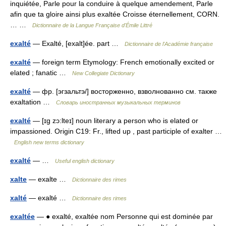
inquiétée, Parle pour la conduire à quelque amendement, Parle
afin que ta gloire ainsi plus exaltée Croisse éternellement, CORN.
… …
Dictionnaire de la Langue Française d'Émile Littré
exalté
— Exalté, [exalt]ée. part …
Dictionnaire de l'Académie française
exalté
— foreign term Etymology: French emotionally excited or
elated ; fanatic …
New Collegiate Dictionary
exalté
— фр. [эгзальтэ/] восторженно, взволнованно см. также
exaltation …
Словарь иностранных музыкальных терминов
exalté
— [ɪg zɔ:lteɪ] noun literary a person who is elated or
impassioned. Origin C19: Fr., lifted up , past participle of exalter …
English new terms dictionary
exalté
— …
Useful english dictionary
xalte
— exalte …
Dictionnaire des rimes
xalté
— exalté …
Dictionnaire des rimes
exaltée
— ● exalté, exaltée nom Personne qui est dominée par