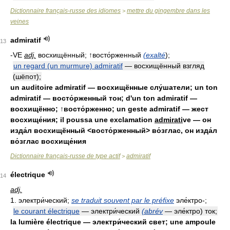
Dictionnaire français-russe des idiomes
mettre du gingembre dans les
>
veines
admiratif
13
-VE
adj.
восхищённый; ↑восто́рженный
(exalté
);
un regard (un murmure) admiratif
— восхищённый взгляд
(шёпот);
un auditoire admiratif — восхищённые слу́шатели; un ton
admiratif — восто́рженный тон; d'un ton admiratif —
восхищённо; ↑восто́рженно; un geste admiratif — жест
восхище́ния; il poussa une exclamation
admirati
ve — он
изда́л восхищённый <восто́рженный> во́зглас, он изда́л
во́зглас восхище́ния
Dictionnaire français-russe de type actif
admiratif
>
électrique
14
adj.
1. электри́ческий;
se traduit souvent par le préfixe
эле́ктро-;
le courant électrique
— электри́ческий
(abrév
— эле́ктро) ток;
la lumière électrique — электри́ческий свет; une ampoule