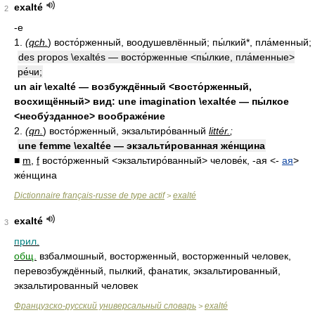
exalté
2
-e
1.
(
qch.
) восто́рженный, воодушевлённый; пы́лкий*, пла́менный;
des propos \exaltés — восто́рженные <пы́лкие, пла́менные>
ре́чи;
un air \exalté — возбуждённый <восто́рженный,
восхищённый> вид: une imagination \exaltée — пы́лкое
<необу́зданное> воображе́ние
2.
(
qn.
) восто́рженный, экзальтиро́ванный
littér.
;
une femme \exaltée — экзальти́рованная же́нщина
■
m
,
f
восто́рженный <экзальтиро́ванный> челове́к, -ая <-
ая
>
же́нщина
Dictionnaire français-russe de type actif
exalté
>
exalté
3
прил.
общ.
взбалмошный, восторженный, восторженный человек,
перевозбуждённый, пылкий, фанатик, экзальтированный,
экзальтированный человек
Французско-русский универсальный словарь
exalté
>