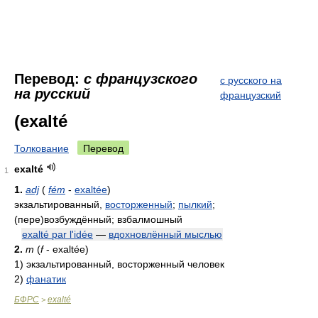
Перевод:
с французского
с русского на
на русский
французский
(exalté
Толкование
Перевод
exalté
1
1.
adj
(
fém
-
exaltée
)
экзальтированный,
восторженный
;
пылкий
;
(пере)возбуждённый; взбалмошный
exalté par l'idée
—
вдохновлённый мыслью
2.
m
(
f
- exaltée)
1)
экзальтированный, восторженный человек
2)
фанатик
БФРС
exalté
>