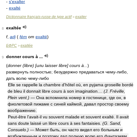
-
s'exalter
-
exalté
Dictionnaire français-russe de type actif
exalter
>
exaltée
8
f
,
adj
(
fém
от
exalté
)
БФРС
exaltée
>
donner cours à ...
9
(
donner (libre) [или laisser libre] cours à...
)
развернуть полностью; безудержно предаваться чему-либо,
дать волю чему-либо
Elle se rappelle la chambre d'hôtel où, en pyjama groseille bordé
de bleu il donnait libre cours à son imagination....
(J. Fréville,
Plein vent.)
— Она вспомнила номер в гостинице, где он, в
фиолетовой пижаме с синей каймой, давал простор своему
воображению.
Peut-être l'avait-il vu souvent malade et souvent exalté. Il avait
sans doute laissé un libre cours à ses fantaisies.
(G. Sand,
Consuelo.)
— Может быть, он часто видел его больным и
возбужденным и поэтому дал полную волю его фантазиям.