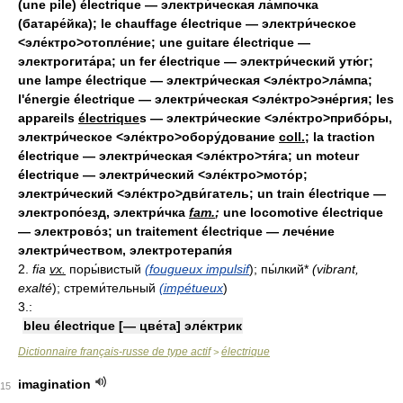
(une pile) électrique — электри́ческая ла́мпочка
(батаре́йка); le chauffage électrique — электри́ческое
<эле́ктро>отопле́ние; une guitare électrique —
электрогита́ра; un fer électrique — электри́ческий утю́г;
une lampe électrique — электри́ческая <эле́ктро>ла́мпа;
l'énergie électrique — электри́ческая <эле́ктро>эне́ргия; les
appareils
électrique
s — электри́ческие <эле́ктро>прибо́ры,
электри́ческое <эле́ктро>обору́дование
coll.
; la traction
électrique — электри́ческая <эле́ктро>тя́га; un moteur
électrique — электри́ческий <эле́ктро>мото́р;
электри́ческий <эле́ктро>дви́гатель; un train électrique —
электропо́езд, электри́чка
fam.
;
une locomotive électrique
— электрово́з; un traitement électrique — лече́ние
электри́чеством, электротерапи́я
2.
fia
vx.
поры́вистый
(fougueux impulsif
); пы́лкий*
(vibrant,
exalté
); стреми́тельный
(impétueux
)
3.:
bleu électrique [— цве́та] эле́ктрик
Dictionnaire français-russe de type actif
électrique
>
imagination
15