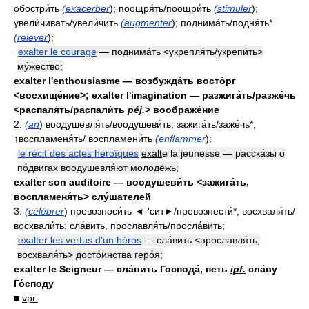
обостри́ть
(exacerber
); поощря́ть/поощри́ть
(stimuler
);
увели́чивать/увели́чить
(augmenter
); поднима́ть/подня́ть*
(relever
);
exalter le courage
— поднима́ть <укрепля́ть/укрепи́ть>
му́жество;
exalter l'enthousiasme — возбужда́ть восто́рг
<восхище́ние>; exalter l'imagination — разжига́ть/разже́чь
<распаля́ть/распали́ть
péj.
> воображе́ние
2.
(an
) воодушевля́ть/воодушеви́ть; зажига́ть/заже́чь*,
↑воспламеня́ть/ воспламени́ть
(enflammer
);
le récit des actes héroïques
exalt
e la jeunesse — расска́зы о
по́двигах воодушевля́ют молодёжь;
exalter son auditoire — воодушеви́ть <зажига́ть,
воспламеня́ть> слу́шателей
3.
(célébrer
) превозноси́ть ◄-'сит►/превознести́*, восхваля́ть/
восхвали́ть; сла́вить, прославля́ть/просла́вить;
exalter les vertus d'un héros
— сла́вить <прославля́ть,
восхваля́ть> досто́инства геро́я;
exalter le Seigneur — сла́вить Господа́, петь
ipf.
сла́ву
Го́споду
■
vpr.