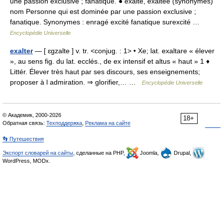
une passion exclusive ; fanatique. ● exalté, exaltée (synonymes)
nom Personne qui est dominée par une passion exclusive ;
fanatique. Synonymes : enragé excité fanatique surexcité …
Encyclopédie Universelle
exalter
— [ ɛgzalte ] v. tr. <conjug. : 1> • Xe; lat. exaltare « élever
», au sens fig. du lat. ecclés., de ex intensif et altus « haut » 1 ♦
Littér. Élever très haut par ses discours, ses enseignements;
proposer à l admiration. ⇒ glorifier,… …
Encyclopédie Universelle
© Академик, 2000-2026
18+
Обратная связь:
Техподдержка
,
Реклама на сайте
👣 Путешествия
Экспорт словарей на сайты
, сделанные на PHP,
Joomla,
Drupal,
WordPress, MODx.