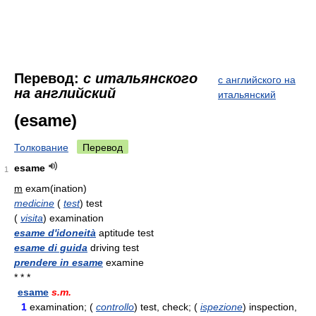
Перевод:
с итальянского
с английского на
на английский
итальянский
(esame)
Толкование
Перевод
esame
1
m
exam(ination)
medicine
(
test
) test
(
visita
) examination
esame d'idoneità
aptitude test
esame di guida
driving test
prendere in esame
examine
* * *
esame
s.m.
1
examination; (
controllo
) test, check; (
ispezione
) inspection,