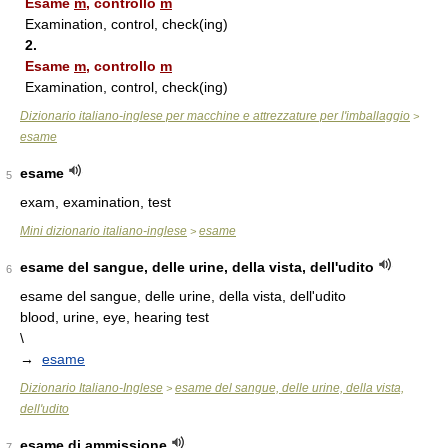
Esame
m
, controllo
m
Examination, control, check(ing)
2.
Esame
m
, controllo
m
Examination, control, check(ing)
Dizionario italiano-inglese per macchine e attrezzature per l'imballaggio
>
esame
esame
5
exam, examination, test
Mini dizionario italiano-inglese
esame
>
esame del sangue, delle urine, della vista, dell'udito
6
esame del sangue, delle urine, della vista, dell'udito
blood, urine, eye, hearing test
\
→
esame
Dizionario Italiano-Inglese
esame del sangue, delle urine, della vista,
>
dell'udito
esame di ammissione
7