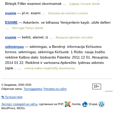
Birleşik Fiiller esamesi okunmamak …
Çağatay Osmanlı Sözlük
esame
— pl.m. esami …
Dizionario dei sinonimi e contrari
ESAME
— Askerlerin. ve bilhassa Yeniçerilerin kaydı, ulüfe defteri
…
Yeni Lügat Türkçe Sözlük
esame
— belirti, alamet, iz …
Beypazari ağzindan sözcükler
sėkmingas
— sėkmingas, a Bendroji informacija Kirčiuotos
formos: sėkmìngas, sėkmìnga Kirčiuotė: 1 Rūšis: nauja žodžio
reikšmė Kalbos dalis: būdvardis Pateikta: 2011 12 01. Atnaujinta:
2014 01 22. Reikšmė ir vartosena Apibrėžtis: lydimas sėkmės
(apie… …
Lietuvių kalbos naujažodžių duomenynas
© Академик, 2000-2026
18+
Обратная связь:
Техподдержка
,
Реклама на сайте
👣 Путешествия
Экспорт словарей на сайты
, сделанные на PHP,
Joomla,
Drupal,
WordPress, MODx.