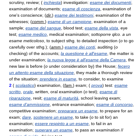
scrutiny, review; (
inchiesta
) investigation:
esame dei documenti
,
examination of documents;
esame di coscienza
, examination of
one's conscience; (
dir.
)
esame dei testimoni
, examination of the
witnesses; (
comm.
)
esame di un campione
, examination of a
sample;
esame del sangue
, blood test;
esame della vista
, eye
test;
esame medico
, medical examination;
sottoporre qlco. a un
esame meticoloso
, to subject sthg. to detailed inspection (
o
to go
carefully over sthg.); (
amm.
)
esame dei conti
, auditing (
o
checking) of the accounts;
la questione è all'esame
, the matter is
under examination;
la nuova legge è all'esame della Camera
, the
new law is before (
o
under consideration by) the House;
fecero
un attento esame della situazione
, they made a thorough review
of the situation;
prendere in esame
, to consider, to examine
2
(
scolastico
) examination, (
fam.
) exam; (
prova
) test:
esame
scritto
,
orale
, written, oral examination (
o
test);
esame di
riparazione
, resit;
esame di maturità
, school leaving exam;
esame d'ammissione
, entrance examination;
esame di concorso
,
competitive examination;
preparare un esame
, to prepare for an
exam;
dare
,
sostenere un esame
, to take (
o
to sit for) an
examination;
essere respinto a un esame
, to fail in an
examination;
superare un esame
, to pass an examination //