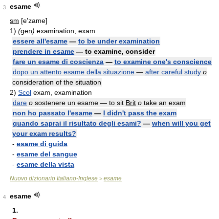
esame
3
sm
[e'zame]
1)
(
gen
)
examination, exam
essere all'esame
—
to be under examination
prendere in esame
— to examine, consider
fare un esame di coscienza
—
to examine one's conscience
dopo un attento esame della situazione
—
after careful study
o
consideration of the situation
2)
Scol
exam, examination
dare
o
sostenere un esame — to sit
Brit
o
take an exam
non ho passato l'esame
—
I didn't pass the exam
quando saprai il risultato degli esami?
—
when will you get
your exam results?
-
esame di guida
-
esame del sangue
-
esame della vista
Nuovo dizionario Italiano-Inglese
esame
>
esame
4
1.