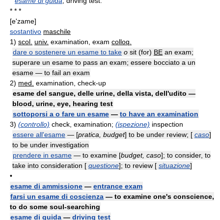
esame di guida
, driving test.
* * *
[e'zame]
sostantivo
maschile
1)
scol.
univ.
examination, exam
colloq.
dare o sostenere un esame to take
o
sit (for)
BE
an exam;
superare un esame to pass an exam; essere bocciato a un
esame — to fail an exam
2)
med.
examination, check-up
esame del sangue, delle urine, della vista, dell'udito —
blood, urine, eye, hearing test
sottoporsi a o fare un esame
—
to have an examination
3)
(controllo)
check, examination;
(ispezione)
inspection
essere all'esame
— [
pratica, budget
] to be under review; [
caso
]
to be under investigation
prendere in esame
— to examine [
budget, caso
]; to consider, to
take into consideration [
questione
]; to review [
situazione
]
•
esame di ammissione
—
entrance exam
farsi un esame di coscienza
— to examine one's conscience,
to do some soul-searching
esame di guida
—
driving test