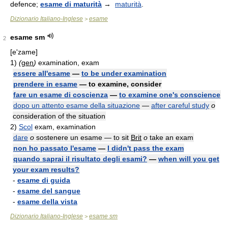
defence;
esame di maturità
→
maturità
.
Dizionario Italiano-Inglese
esame
>
esame sm
2
[e'zame]
1)
(
gen
)
examination, exam
essere all'esame
—
to be under examination
prendere in esame
— to examine, consider
fare un esame di coscienza
—
to examine one's conscience
dopo un attento esame della situazione
—
after careful study
o
consideration of the situation
2)
Scol
exam, examination
dare
o
sostenere un esame — to sit
Brit
o
take an exam
non ho passato l'esame
—
I didn't pass the exam
quando saprai il risultato degli esami?
—
when will you get
your exam results?
-
esame di guida
-
esame del sangue
-
esame della vista
Dizionario Italiano-Inglese
esame sm
>