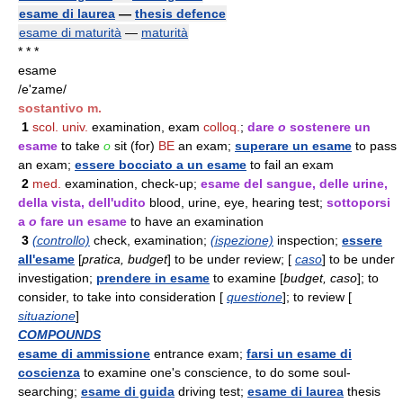
esame di laurea
—
thesis defence
esame di maturità
—
maturità
* * *
esame
/e'zame/
sostantivo m.
1
scol. univ.
examination, exam
colloq.
;
dare
o
sostenere un
esame
to take
o
sit (for)
BE
an exam;
superare un esame
to pass
an exam;
essere bocciato a un esame
to fail an exam
2
med.
examination, check-up;
esame del sangue, delle urine,
della vista, dell'udito
blood, urine, eye, hearing test;
sottoporsi
a
o
fare un esame
to have an examination
3
(controllo)
check, examination;
(ispezione)
inspection;
essere
all'esame
[
pratica, budget
] to be under review; [
caso
] to be under
investigation;
prendere in esame
to examine [
budget, caso
]; to
consider, to take into consideration [
questione
]; to review [
situazione
]
COMPOUNDS
esame di ammissione
entrance exam;
farsi un esame di
coscienza
to examine one's conscience, to do some soul-
searching;
esame di guida
driving test;
esame di laurea
thesis