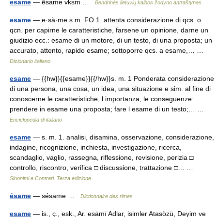
esame
— ẽsame vksm …
Bendrinės lietuvių kalbos žodyno antraštynas
esame
— e·sà·me s.m. FO 1. attenta considerazione di qcs. o
qcn. per capirne le caratteristiche, farsene un opinione, darne un
giudizio ecc.: esame di un motore, di un testo, di una proposta; un
accurato, attento, rapido esame; sottoporre qcs. a esame,… …
Dizionario italiano
esame
— {{hw}}{{esame}}{{/hw}}s. m. 1 Ponderata considerazione
di una persona, una cosa, un idea, una situazione e sim. al fine di
conoscerne le caratteristiche, l importanza, le conseguenze:
prendere in esame una proposta; fare l esame di un testo;… …
Enciclopedia di italiano
esame
— s. m. 1. analisi, disamina, osservazione, considerazione,
indagine, ricognizione, inchiesta, investigazione, ricerca,
scandaglio, vaglio, rassegna, riflessione, revisione, perizia □
controllo, riscontro, verifica □ discussione, trattazione □… …
Sinonimi e Contrari. Terza edizione
ésame
— sésame …
Dictionnaire des rimes
esame
— is., ç., esk., Ar. esāmī Adlar, isimler Atasözü, Deyim ve