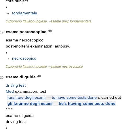
core subject
\
→
fondamentale
Dizionario Italiano-Inglese
esame univ. fondamentale
>
esame necroscopico
19
esame necroscopico
post-mortem examination, autopsy.
\
→
necroscopico
Dizionario Italiano-Inglese
esame necroscopico
>
esame di guida
20
driving test
Med
examination, test
farsi fare degli esami
—
to have some tests done
o
carried out
gli faranno degli esami
—
he's having some tests done
* * *
esame di guida
driving test
\