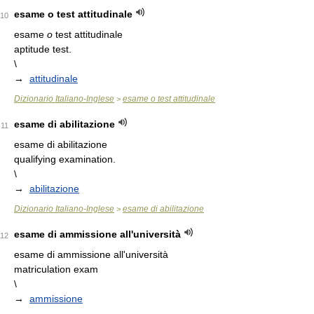
esame o test attitudinale
10
esame
o
test attitudinale
aptitude test.
\
→
attitudinale
Dizionario Italiano-Inglese
esame o test attitudinale
>
esame di abilitazione
11
esame di abilitazione
qualifying examination.
\
→
abilitazione
Dizionario Italiano-Inglese
esame di abilitazione
>
esame di ammissione all'università
12
esame di ammissione all'università
matriculation exam
\
→
ammissione