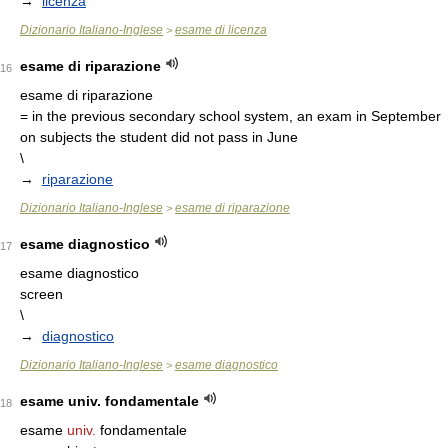
→
licenza
Dizionario Italiano-Inglese
esame di licenza
>
esame di riparazione
16
esame di riparazione
= in the previous secondary school system, an exam in September
on subjects the student did not pass in June
\
→
riparazione
Dizionario Italiano-Inglese
esame di riparazione
>
esame diagnostico
17
esame diagnostico
screen
\
→
diagnostico
Dizionario Italiano-Inglese
esame diagnostico
>
esame univ. fondamentale
18
esame
univ.
fondamentale