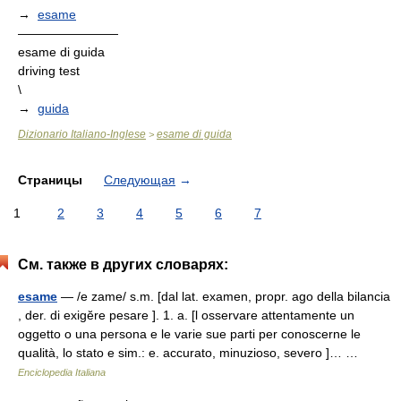
→
esame
————————
esame di guida
driving test
\
→
guida
Dizionario Italiano-Inglese
esame di guida
>
Страницы
Следующая
→
1
2
3
4
5
6
7
См. также в других словарях:
esame
— /e zame/ s.m. [dal lat. examen, propr. ago della bilancia
, der. di exigĕre pesare ]. 1. a. [l osservare attentamente un
oggetto o una persona e le varie sue parti per conoscerne le
qualità, lo stato e sim.: e. accurato, minuzioso, severo ]… …
Enciclopedia Italiana