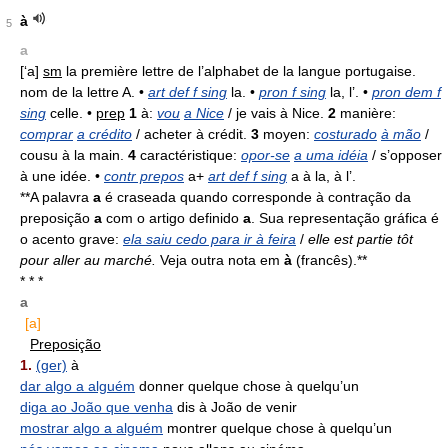
à
5
a
[‘a]
sm
la première lettre de l’alphabet de la langue portugaise.
nom de la lettre A. •
art def f sing
la. •
pron f sing
la, l’. •
pron dem f
sing
celle. •
prep
1
à:
vou
a Nice
/ je vais à Nice.
2
manière:
comprar
a crédito
/ acheter à crédit.
3
moyen:
costurado
à mão
/
cousu à la main.
4
caractéristique:
opor-se
a uma idéia
/ s’opposer
à une idée. •
contr prepos
a+
art def f sing
a à la, à l’.
**A palavra
a
é craseada quando corresponde à contração da
preposição
a
com o artigo definido
a
. Sua representação gráfica é
o acento grave:
ela saiu cedo para ir à feira
/
elle est partie tôt
pour aller au marché.
Veja outra nota em
à
(francês).**
* * *
a
[a]
Preposição
1.
(ger)
à
dar algo a alguém
donner quelque chose à quelqu’un
diga ao João que venha
dis à João de venir
mostrar algo a alguém
montrer quelque chose à quelqu’un