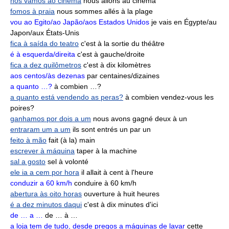
nós vamos ao cinema
nous allons au cinéma
fomos à praia
nous sommes allés à la plage
vou ao Egito/ao Japão/aos Estados Unidos
je vais en Égypte/au
Japon/aux États-Unis
fica à saída do teatro
c'est à la sortie du théâtre
é à esquerda/direita
c'est à gauche/droite
fica a dez quilômetros
c'est à dix kilomètres
aos centos/às dezenas
par centaines/dizaines
a quanto …?
à combien …?
a quanto está vendendo as peras?
à combien vendez-vous les
poires?
ganhamos por dois a um
nous avons gagné deux à un
entraram um a um
ils sont entrés un par un
feito à mão
fait (à la) main
escrever à máquina
taper à la machine
sal a gosto
sel à volonté
ele ia a cem por hora
il allait à cent à l'heure
conduzir a 60 km/h
conduire à 60 km/h
abertura às oito horas
ouverture à huit heures
é a dez minutos daqui
c'est à dix minutes d'ici
de … a …
de … à …
a loja tem de tudo, desde pregos a máquinas de lavar
cette