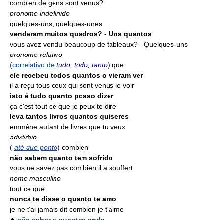
combien de gens sont venus?
pronome indefinido
quelques-uns; quelques-unes
venderam muitos quadros? - Uns quantos
vous avez vendu beaucoup de tableaux? - Quelques-uns
pronome relativo
(correlativo de
tudo, todo, tanto
)
que
ele recebeu todos quantos o vieram ver
il a reçu tous ceux qui sont venus le voir
isto é tudo quanto posso dizer
ça c'est tout ce que je peux te dire
leva tantos livros quantos quiseres
emmène autant de livres que tu veux
advérbio
(
até que ponto
)
combien
não sabem quanto tem sofrido
vous ne savez pas combien il a souffert
nome masculino
tout ce que
nunca te disse o quanto te amo
je ne t'ai jamais dit combien je t'aime
◆
não saber a quantas anda