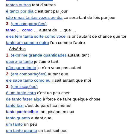
tantos outros
tant d'autres
é tanto por dia
c'est tant par jour
são umas tantas vezes ao dia
ce sera tant de fois par jour
3.
(em comparações)
tanto … como …
autant de … que …
eles têm tanta sorte como você
ils ont autant de chance que toi
tanto um como o outro
l'un comme l'autre
Advérbio
1.
(exprime grande quantidade)
autant, tant
quero-te tanto
je t'aime tant
não quero tanto
je n'en veux pas autant
2.
(em comparações)
autant que
ele sabe tanto como eu
il sait autant que moi
3.
(em locuções)
é um tanto caro
c'est un peu cher
de tanto fazer algo
à force de faire quelque chose
tanto faz!
c'est du pareil au même!
tanto pior/melhor
tant pis/tant mieux
tanto quanto
autant que
um tanto
un peu
um tanto quanto
un tant soit peu