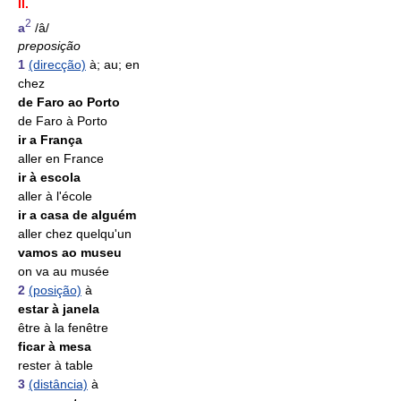
II.
2
a
/â/
preposição
1
(direcção)
à; au; en
chez
de Faro ao Porto
de Faro à Porto
ir a França
aller en France
ir à escola
aller à l'école
ir a casa de alguém
aller chez quelqu'un
vamos ao museu
on va au musée
2
(posição)
à
estar à janela
être à la fenêtre
ficar à mesa
rester à table
3
(distância)
à