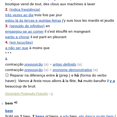
boutique vend de tout, des clous aux machines à laver
2.
(indica freqüência)
três vezes ao dia
trois fois par jour
estou lá às terças e quintas-feiras
j'y suis tous les mardis et jeudis
3.
(seguido de infinitivo)
en
engasgou-se ao comer
il s'est étouffé en mangeant
partiu a chorar
il est parti en pleurant
4.
(em locuções)
a não ser que
à moins que
* * *
à
contracção
preposição
(
a
) +
artigo definido
(a)
contracção
preposição
(
a
) +
pronome demonstrativo
(a)
ⓘ Reparar na diferença entre
à
(prep.) e
há
(forma do verbo
haver):
Vamos
à
festa
nous allons
à
la fête;
há
muito barulho
il
y a
beaucoup de bruit.
Dicionário Português-Francês
à
>
bem
6
bem
[b‘ẽj]
sm
1
bien.
2
bens
pl
biens. •
adv
bien.
ela dança muito bem
/