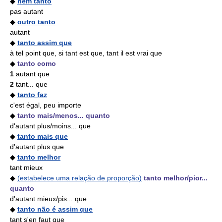
◆
nem tanto
pas autant
◆
outro tanto
autant
◆
tanto assim que
à tel point que, si tant est que, tant il est vrai que
◆
tanto como
1
autant que
2
tant... que
◆
tanto faz
c'est égal, peu importe
◆
tanto mais/menos... quanto
d'autant plus/moins... que
◆
tanto mais que
d'autant plus que
◆
tanto melhor
tant mieux
◆
(estabelece uma relação de proporção)
tanto melhor/pior...
quanto
d'autant mieux/pis... que
◆
tanto não é assim que
tant s'en faut que