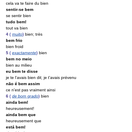
cela va te faire du bien
sentir-se bem
se sentir bien
tudo bem!
tout va bien
4
(
muito
)
bien; très
bem frio
bien froid
5
(
exactamente
)
bien
bem no meio
bien au milieu
eu bem te disse
je te l'avais bien dit; je t'avais prévenu
não é bem assim
ce n'est pas vraiment ainsi
6
(
de bom grado
)
bien
ainda bem!
heureusement!
ainda bem que
heureusement que
está bem!