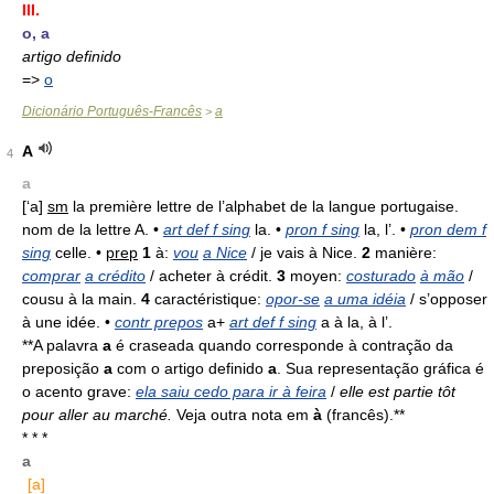
III.
o, a
artigo definido
=>
o
Dicionário Português-Francês
a
>
A
4
a
[‘a]
sm
la première lettre de l’alphabet de la langue portugaise.
nom de la lettre A. •
art def f sing
la. •
pron f sing
la, l’. •
pron dem f
sing
celle. •
prep
1
à:
vou
a Nice
/ je vais à Nice.
2
manière:
comprar
a crédito
/ acheter à crédit.
3
moyen:
costurado
à mão
/
cousu à la main.
4
caractéristique:
opor-se
a uma idéia
/ s’opposer
à une idée. •
contr prepos
a+
art def f sing
a à la, à l’.
**A palavra
a
é craseada quando corresponde à contração da
preposição
a
com o artigo definido
a
. Sua representação gráfica é
o acento grave:
ela saiu cedo para ir à feira
/
elle est partie tôt
pour aller au marché.
Veja outra nota em
à
(francês).**
* * *
a
[a]