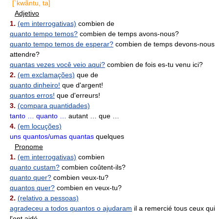
[`kwãntu, ta]
Adjetivo
1.
(em interrogativas)
combien de
quanto tempo temos?
combien de temps avons-nous?
quanto tempo temos de esperar?
combien de temps devons-nous
attendre?
quantas vezes você veio aqui?
combien de fois es-tu venu ici?
2.
(em exclamações)
que de
quanto dinheiro!
que d'argent!
quantos erros!
que d'erreurs!
3.
(compara quantidades)
tanto … quanto …
autant … que …
4.
(em locuções)
uns quantos/umas quantas
quelques
Pronome
1.
(em interrogativas)
combien
quanto custam?
combien coûtent-ils?
quanto quer?
combien veux-tu?
quantos quer?
combien en veux-tu?
2.
(relativo a pessoas)
agradeceu a todos quantos o ajudaram
il a remercié tous ceux qui
l'ont aidé