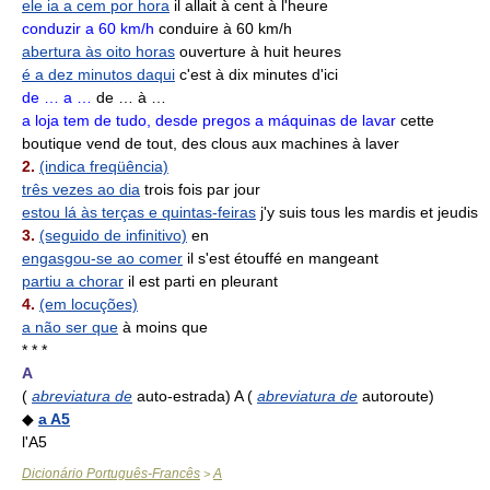
ele ia a cem por hora
il allait à cent à l'heure
conduzir a 60 km/h
conduire à 60 km/h
abertura às oito horas
ouverture à huit heures
é a dez minutos daqui
c'est à dix minutes d'ici
de … a …
de … à …
a loja tem de tudo, desde pregos a máquinas de lavar
cette
boutique vend de tout, des clous aux machines à laver
2.
(indica freqüência)
três vezes ao dia
trois fois par jour
estou lá às terças e quintas-feiras
j'y suis tous les mardis et jeudis
3.
(seguido de infinitivo)
en
engasgou-se ao comer
il s'est étouffé en mangeant
partiu a chorar
il est parti en pleurant
4.
(em locuções)
a não ser que
à moins que
* * *
A
(
abreviatura de
auto-estrada) A (
abreviatura de
autoroute)
◆
a A5
l'A5
Dicionário Português-Francês
A
>