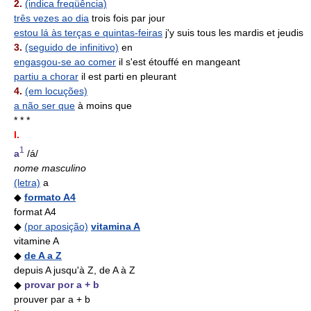
2.
(indica freqüência)
três vezes ao dia
trois fois par jour
estou lá às terças e quintas-feiras
j'y suis tous les mardis et jeudis
3.
(seguido de infinitivo)
en
engasgou-se ao comer
il s'est étouffé en mangeant
partiu a chorar
il est parti en pleurant
4.
(em locuções)
a não ser que
à moins que
* * *
I.
1
a
/á/
nome masculino
(letra)
a
◆
formato A4
format A4
◆
(por aposição)
vitamina A
vitamine A
◆
de A a Z
depuis A jusqu'à Z, de A à Z
◆
provar por a + b
prouver par a + b