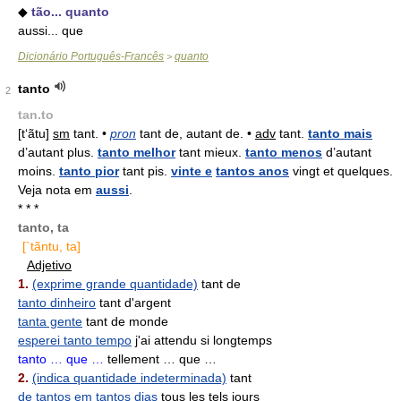
◆
tão... quanto
aussi... que
Dicionário Português-Francês
quanto
>
tanto
2
tan.to
[t‘ãtu]
sm
tant. •
pron
tant de, autant de. •
adv
tant.
tanto mais
d’autant plus.
tanto melhor
tant mieux.
tanto menos
d’autant
moins.
tanto pior
tant pis.
vinte e
tantos anos
vingt et quelques.
Veja nota em
aussi
.
* * *
tanto, ta
[`tãntu, ta]
Adjetivo
1.
(exprime grande quantidade)
tant de
tanto dinheiro
tant d'argent
tanta gente
tant de monde
esperei tanto tempo
j'ai attendu si longtemps
tanto … que …
tellement … que …
2.
(indica quantidade indeterminada)
tant
de tantos em tantos dias
tous les tels jours