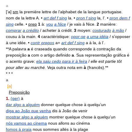
a
[‘a]
sm
la première lettre de l’alphabet de la langue portugaise.
nom de la lettre A. •
art def f sing
la. •
pron f sing
la, l’. •
pron dem f
sing
celle. •
prep
1
à:
vou
a Nice
/ je vais à Nice.
2
manière:
comprar
a crédito
/ acheter à crédit.
3
moyen:
costurado
à mão
/
cousu à la main.
4
caractéristique:
opor-se
a uma idéia
/ s’opposer
à une idée. •
contr prepos
a+
art def f sing
a à la, à l’.
**A palavra
a
é craseada quando corresponde à contração da
preposição
a
com o artigo definido
a
. Sua representação gráfica é
o acento grave:
ela saiu cedo para ir à feira
/
elle est partie tôt
pour aller au marché.
Veja outra nota em
à
(francês).**
* * *
a
[a]
Preposição
1.
(ger)
à
dar algo a alguém
donner quelque chose à quelqu’un
diga ao João que venha
dis à João de venir
mostrar algo a alguém
montrer quelque chose à quelqu’un
nós vamos ao cinema
nous allons au cinéma
fomos à praia
nous sommes allés à la plage