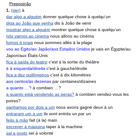
Preposição
1.
(ger)
à
dar algo a alguém
donner quelque chose à quelqu’un
diga ao João que venha
dis à João de venir
mostrar algo a alguém
montrer quelque chose à quelqu’un
nós vamos ao cinema
nous allons au cinéma
fomos à praia
nous sommes allés à la plage
vou ao Egito/ao Japão/aos Estados Unidos
je vais en Égypte/au
Japon/aux États-Unis
fica à saída do teatro
c'est à la sortie du théâtre
é à esquerda/direita
c'est à gauche/droite
fica a dez quilômetros
c'est à dix kilomètres
aos centos/às dezenas
par centaines/dizaines
a quanto …?
à combien …?
a quanto está vendendo as peras?
à combien vendez-vous les
poires?
ganhamos por dois a um
nous avons gagné deux à un
entraram um a um
ils sont entrés un par un
feito à mão
fait (à la) main
escrever à máquina
taper à la machine
sal a gosto
sel à volonté