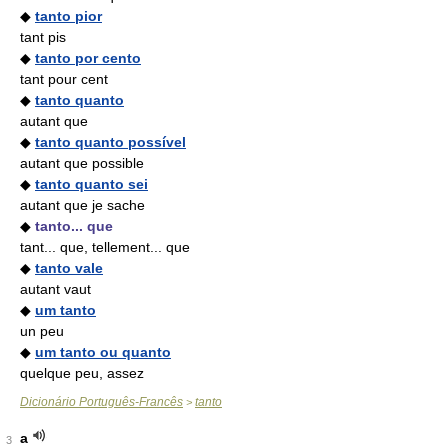
◆
tanto pior
tant pis
◆
tanto por cento
tant pour cent
◆
tanto quanto
autant que
◆
tanto quanto possível
autant que possible
◆
tanto quanto sei
autant que je sache
◆
tanto... que
tant... que, tellement... que
◆
tanto vale
autant vaut
◆
um tanto
un peu
◆
um tanto ou quanto
quelque peu, assez
Dicionário Português-Francês
tanto
>
a
3