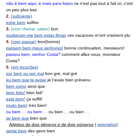
não é bem aqui, é mais para baixo
ce n'est pas tout à fait ici, c'est
un peu plus bas
2.
(suficiente)
estar bem
suffire
3.
(com cheirar, saber)
bon
souberam-me bem estas férias
ces vacances m'ont vraiment plu
4.
(com passar)
bon(bonne)
passem bem meus senhores!
bonne continuation, messieurs!
passou bem, senhor Costa?
comment allez-vous, monsieur
Costa?
5.
(em locuções)
por bem ou por mal
bon gré, mal gré
eu bem que te avisei
je t'avais bien prévenu
bem como
ainsi que
bem feito!
bien fait!
está bem!
ça suffit!
muito bem!
très bien!
ou bem … ou bem …
ou bien … ou bien …
se bem que
bien que
Adjetivo de dois gêneros e de dois números
(
pejorativo
)
gente bem
des gens bien