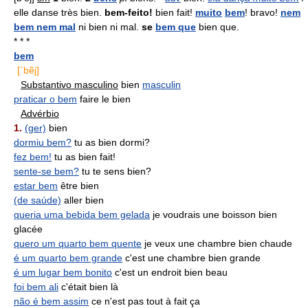
elle danse très bien.
bem-feito!
bien fait!
muito
bem
! bravo!
nem
bem nem mal
ni bien ni mal.
se
bem que
bien que.
* * *
bem
[`bẽj]
Substantivo masculino
bien
masculin
praticar o bem
faire le bien
Advérbio
1.
(ger)
bien
dormiu bem?
tu as bien dormi?
fez bem!
tu as bien fait!
sente-se bem?
tu te sens bien?
estar bem
être bien
(de saúde)
aller bien
queria uma bebida bem gelada
je voudrais une boisson bien
glacée
quero um quarto bem quente
je veux une chambre bien chaude
é um quarto bem grande
c'est une chambre bien grande
é um lugar bem bonito
c'est un endroit bien beau
foi bem ali
c'était bien là
não é bem assim
ce n'est pas tout à fait ça