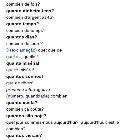
combien de fois?
quanto dinheiro tens?
combien d'argent as-tu?
quanto tempo?
combien de temps?
quantos dias?
combien de jours?
3
(exclamação)
que; que de
quel
m.
; quelle
f.
quanta miséria!
quelle misère!
quantos sonhos!
que de rêves!
pronome interrogativo
(número, quantidade)
combien
quanto custa?
combien ça coûte?
quantos são hoje?
quel jour sommes-nous aujourd'hui?; aujourd'hui, c'est le
combien?
quantos vieram?