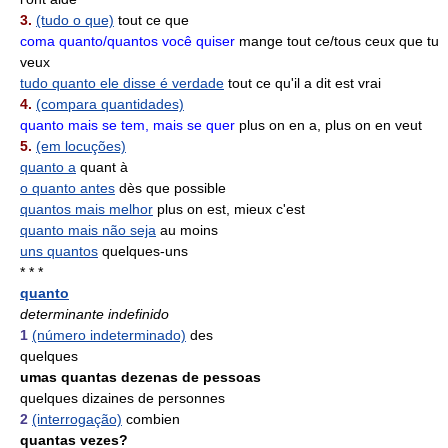
3.
(tudo o que)
tout ce que
coma quanto/quantos você quiser
mange tout ce/tous ceux que tu
veux
tudo quanto ele disse é verdade
tout ce qu'il a dit est vrai
4.
(compara quantidades)
quanto mais se tem, mais se quer
plus on en a, plus on en veut
5.
(em locuções)
quanto a
quant à
o quanto antes
dès que possible
quantos mais melhor
plus on est, mieux c'est
quanto mais não seja
au moins
uns quantos
quelques-uns
* * *
quanto
determinante indefinido
1
(número indeterminado)
des
quelques
umas quantas dezenas de pessoas
quelques dizaines de personnes
2
(interrogação)
combien
quantas vezes?