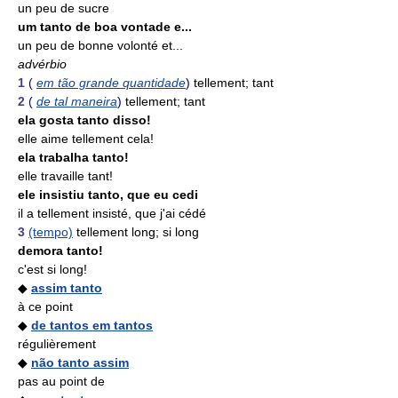
un peu de sucre
um tanto de boa vontade e...
un peu de bonne volonté et...
advérbio
1
(
em tão grande quantidade
)
tellement; tant
2
(
de tal maneira
)
tellement; tant
ela gosta tanto disso!
elle aime tellement cela!
ela trabalha tanto!
elle travaille tant!
ele insistiu tanto, que eu cedi
il a tellement insisté, que j'ai cédé
3
(tempo)
tellement long; si long
demora tanto!
c'est si long!
◆
assim tanto
à ce point
◆
de tantos em tantos
régulièrement
◆
não tanto assim
pas au point de