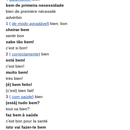
bem de primeira necessidade
bien de première nécessité
advérbio
1
(
de modo agradável
)
bien; bon
cheirar bem
sentir bon
sabe tão bem!
c'est si bon!
2
(
correctamente
)
bien
está bem!
c'est bien!
muito bem!
très bien!
(é) bem feito!
(c'est) bien fait!
3
(
com saúde
)
bien
(está) tudo bem?
tout va bien?
faz bem à saúde
c'est bon pour la santé
isto vai fazer-te bem