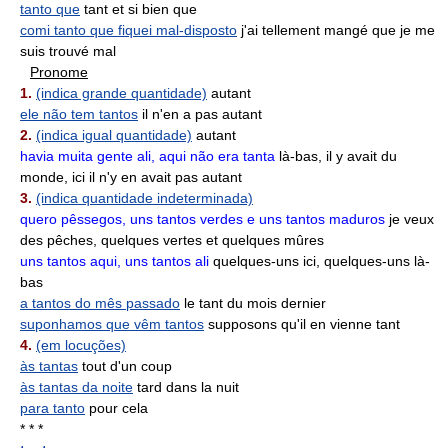
tanto que
tant et si bien que
comi tanto que fiquei mal-disposto
j'ai tellement mangé que je me
suis trouvé mal
Pronome
1.
(indica grande quantidade)
autant
ele não tem tantos
il n'en a pas autant
2.
(indica igual quantidade)
autant
havia muita gente ali, aqui não era tanta
là-bas, il y avait du
monde, ici il n'y en avait pas autant
3.
(indica quantidade indeterminada)
quero pêssegos, uns tantos verdes e uns tantos maduros
je veux
des pêches, quelques vertes et quelques mûres
uns tantos aqui, uns tantos ali
quelques-uns ici, quelques-uns là-
bas
a tantos do mês passado
le tant du mois dernier
suponhamos que vêm tantos
supposons qu'il en vienne tant
4.
(em locuções)
às tantas
tout d'un coup
às tantas da noite
tard dans la nuit
para tanto
pour cela
* * *