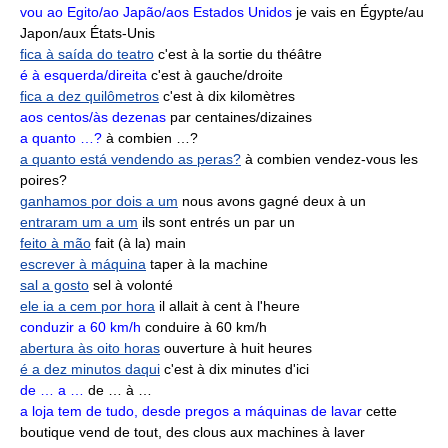
vou ao Egito/ao Japão/aos Estados Unidos
je vais en Égypte/au
Japon/aux États-Unis
fica à saída do teatro
c'est à la sortie du théâtre
é à esquerda/direita
c'est à gauche/droite
fica a dez quilômetros
c'est à dix kilomètres
aos centos/às dezenas
par centaines/dizaines
a quanto …?
à combien …?
a quanto está vendendo as peras?
à combien vendez-vous les
poires?
ganhamos por dois a um
nous avons gagné deux à un
entraram um a um
ils sont entrés un par un
feito à mão
fait (à la) main
escrever à máquina
taper à la machine
sal a gosto
sel à volonté
ele ia a cem por hora
il allait à cent à l'heure
conduzir a 60 km/h
conduire à 60 km/h
abertura às oito horas
ouverture à huit heures
é a dez minutos daqui
c'est à dix minutes d'ici
de … a …
de … à …
a loja tem de tudo, desde pregos a máquinas de lavar
cette
boutique vend de tout, des clous aux machines à laver