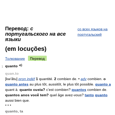
Перевод:
с
со всех языков на
португальского на все
португальский
языки
(em locuções)
Толкование
Перевод
quanto
1
quan.to
[kw‘ãtu]
pron indéf
1
quantité.
2
combien de. •
adv
combien.
o
quanto antes
au plus tôt, aussitôt, le plus tôt possible.
quanto a
quant à.
quanto custa?
c’est combien?
quantos
combien de.
quantos anos você tem?
quel âge avez-vous?
tanto
quanto
aussi bien que.
* * *
quanto, ta