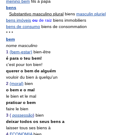
menino bem
fils à papa
bens
Substantivo masculino plural
biens
masculin pluriel
bens imóveis
ou
de raiz
biens immobiliers
bens de consumo
biens de consommation
* * *
bem
nome masculino
1
(bem-estar)
bien-être
é para o teu bem!
c'est pour ton bien!
querer o bem de alguém
vouloir du bien à quelqu'un
2
(moral)
bien
o bem e o mal
le bien et le mal
praticar o bem
faire le bien
3
(
possessão
)
bien
deixar todos os seus bens a
laisser tous ses biens à
4
ECONOMIA
bien