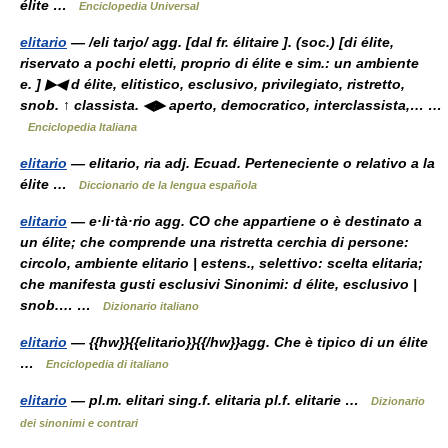
élite …
Enciclopedia Universal
elitario
— /eli tarjo/ agg. [dal fr. élitaire ]. (soc.) [di élite,
riservato a pochi eletti, proprio di élite e sim.: un ambiente
e. ] ▶◀ d élite, elitistico, esclusivo, privilegiato, ristretto,
snob. ↑ classista. ◀▶ aperto, democratico, interclassista,… …
Enciclopedia Italiana
elitario
— elitario, ria adj. Ecuad. Perteneciente o relativo a la
élite …
Diccionario de la lengua española
elitario
— e·li·tà·rio agg. CO che appartiene o è destinato a
un élite; che comprende una ristretta cerchia di persone:
circolo, ambiente elitario | estens., selettivo: scelta elitaria;
che manifesta gusti esclusivi Sinonimi: d élite, esclusivo |
snob.… …
Dizionario italiano
elitario
— {{hw}}{{elitario}}{{/hw}}agg. Che è tipico di un élite
…
Enciclopedia di italiano
elitario
— pl.m. elitari sing.f. elitaria pl.f. elitarie …
Dizionario
dei sinonimi e contrari