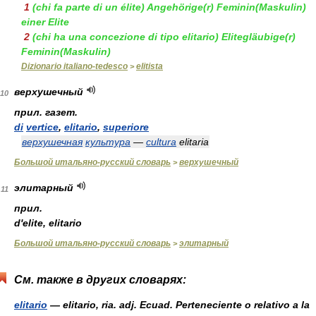
1
(chi fa parte di un élite)
Angehörige(r)
Feminin(Maskulin)
einer Elite
2
(chi ha una concezione di tipo elitario)
Elitegläubige(r)
Feminin(Maskulin)
Dizionario italiano-tedesco
elitista
>
верхушечный
10
прил. газет.
di
vertice
,
elitario
,
superiore
верхушечная
культура
—
cultura
elitaria
Большой итальяно-русский словарь
верхушечный
>
элитарный
11
прил.
d'elite, elitario
Большой итальяно-русский словарь
элитарный
>
См. также в других словарях:
elitario
— elitario, ria. adj. Ecuad. Perteneciente o relativo a la