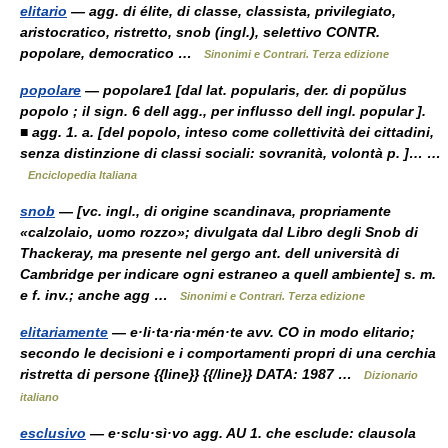
elitario
— agg. di élite, di classe, classista, privilegiato,
aristocratico, ristretto, snob (ingl.), selettivo CONTR.
popolare, democratico …
Sinonimi e Contrari. Terza edizione
popolare
— popolare1 [dal lat. popularis, der. di popŭlus
popolo ; il sign. 6 dell agg., per influsso dell ingl. popular ].
■ agg. 1. a. [del popolo, inteso come collettività dei cittadini,
senza distinzione di classi sociali: sovranità, volontà p. ]… …
Enciclopedia Italiana
snob
— [vc. ingl., di origine scandinava, propriamente
«calzolaio, uomo rozzo»; divulgata dal Libro degli Snob di
Thackeray, ma presente nel gergo ant. dell università di
Cambridge per indicare ogni estraneo a quell ambiente] s. m.
e f. inv.; anche agg …
Sinonimi e Contrari. Terza edizione
elitariamente
— e·li·ta·ria·mén·te avv. CO in modo elitario;
secondo le decisioni e i comportamenti propri di una cerchia
ristretta di persone {{line}} {{/line}} DATA: 1987 …
Dizionario
italiano
esclusivo
— e·sclu·sì·vo agg. AU 1. che esclude: clausola