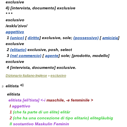
exclusive
4)
[
intervista, documento
] exclusive
* * *
esclusivo
/esklu'zivo/
aggettivo
1
(unico)
[
diritto
] exclusive, sole;
(possessivo)
[
amicizia
]
exclusive
2
(elitario)
exclusive, posh, select
3
(nel commercio)
[
agente
] sole; [
prodotto, modello
]
exclusive
4
[
intervista, documento
] exclusive.
Dizionario Italiano-Inglese
esclusivo
>
elitista
9
elitista
elitista
[eli'tista] <-i
maschile
, -e
femminile
>
I
aggettivo
1
(che fa parte di un élite)
elitär
2
(che ha una concezione di tipo elitario)
elitegläubig
II
sostantivo
Maskulin Feminin