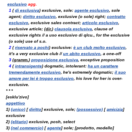
esclusivo
agg.
1
(
di esclusiva
) exclusive, sole:
agente esclusivo
, sole
agent;
diritto esclusivo
, exclusive (
o
sole) right;
contratto
esclusivo
, exclusive sales contract;
articolo esclusivo
,
exclusive article; (
dir.
)
clausola esclusiva
, clause of
exclusive rights //
a uso esclusivo di qlcu.
, for the exclusive
(
o
sole) use of s.o.
2
(
riservato a pochi
) exclusive:
è un club molto esclusivo
,
it's a very exclusive club //
un abito esclusivo
, a one-off
3
(
gramm.
)
proposizione esclusiva
, exceptive proposition
4
(
intransigente
) dogmatic, intolerant:
ha un carattere
tremendamente esclusivo
, he's extremely dogmatic;
il suo
amore per lei è troppo esclusivo
, his love for her is over-
exclusive.
* * *
[esklu'zivo]
aggettivo
1)
(unico)
[
diritto
] exclusive, sole;
(possessivo)
[
amicizia
]
exclusive
2)
(elitario)
exclusive, posh, select
3)
(nel commercio)
[
agente
] sole; [
prodotto, modello
]