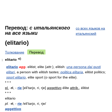
Перевод:
с итальянского
со всех языков на
на все языки
итальянский
(elitario)
Толкование
Перевод
elitario
1
elitario
agg.
elitist; elite (
attr.
), elitish:
una persona dai gusti
elitari
, a person with elitish tastes;
politica elitaria
, elitist politics;
sport elitario
, elite sport (
o
sport for the elite).
* * *
pl.
-
ri
,
-
rie
[eli'tarjo, ri, rje]
aggettivo
élite
attrib.
, élitist
* * *
elitario
pl.
-
ri
, -
rie
/eli'tarjo, ri, rje/
aggettivo