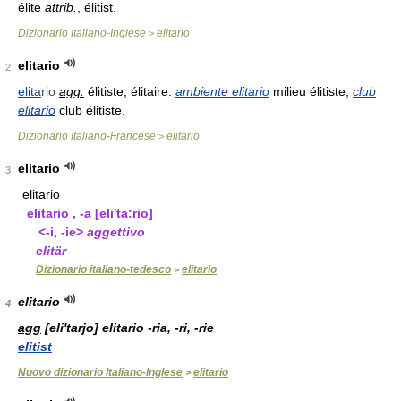
élite
attrib.
, élitist.
Dizionario Italiano-Inglese
elitario
>
elitario
2
elit
a
rio
agg.
élitiste, élitaire:
ambiente elitario
milieu élitiste;
club
elitario
club élitiste.
Dizionario Italiano-Francese
elitario
>
elitario
3
elitario
elitario
, -a
[eli'ta:rio]
<-i, -ie>
aggettivo
elitär
Dizionario italiano-tedesco
elitario
>
elitario
4
agg
[eli'tarjo]
elitario -ria, -ri, -rie
elitist
Nuovo dizionario Italiano-Inglese
elitario
>