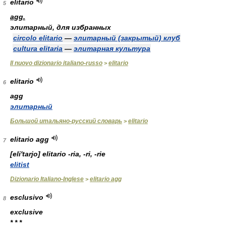
elitario
5
agg.
элитарный, для избранных
circolo elitario
—
элитарный (закрытый) клуб
cultura elitaria
—
элитарная культура
Il nuovo dizionario italiano-russo
elitario
>
elitario
6
agg
элитарный
Большой итальяно-русский словарь
elitario
>
elitario agg
7
[eli'tarjo]
elitario -ria, -ri, -rie
elitist
Dizionario Italiano-Inglese
elitario agg
>
esclusivo
8
exclusive
* * *