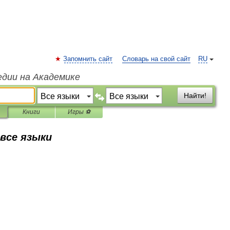
Запомнить сайт
Словарь на свой сайт
RU
едии на Академике
Найти!
Книги
Игры ⚽
 все языки