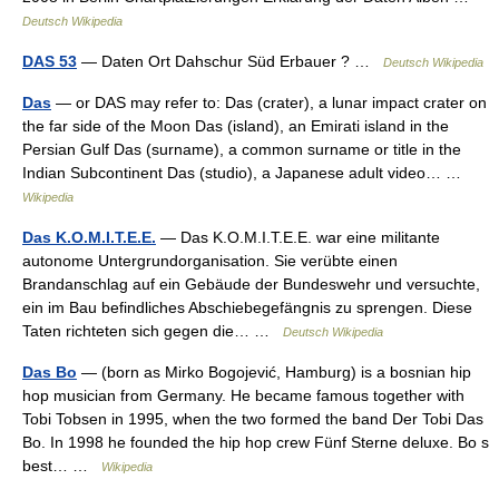
Deutsch Wikipedia
DAS 53
— Daten Ort Dahschur Süd Erbauer ? …
Deutsch Wikipedia
Das
— or DAS may refer to: Das (crater), a lunar impact crater on
the far side of the Moon Das (island), an Emirati island in the
Persian Gulf Das (surname), a common surname or title in the
Indian Subcontinent Das (studio), a Japanese adult video… …
Wikipedia
Das K.O.M.I.T.E.E.
— Das K.O.M.I.T.E.E. war eine militante
autonome Untergrundorganisation. Sie verübte einen
Brandanschlag auf ein Gebäude der Bundeswehr und versuchte,
ein im Bau befindliches Abschiebegefängnis zu sprengen. Diese
Taten richteten sich gegen die… …
Deutsch Wikipedia
Das Bo
— (born as Mirko Bogojević, Hamburg) is a bosnian hip
hop musician from Germany. He became famous together with
Tobi Tobsen in 1995, when the two formed the band Der Tobi Das
Bo. In 1998 he founded the hip hop crew Fünf Sterne deluxe. Bo s
best… …
Wikipedia