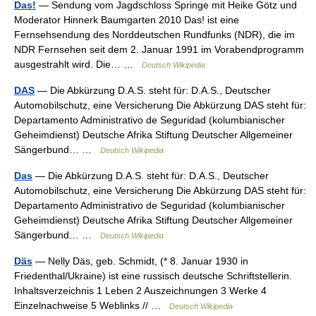
Das!
— Sendung vom Jagdschloss Springe mit Heike Götz und
Moderator Hinnerk Baumgarten 2010 Das! ist eine
Fernsehsendung des Norddeutschen Rundfunks (NDR), die im
NDR Fernsehen seit dem 2. Januar 1991 im Vorabendprogramm
ausgestrahlt wird. Die… …
Deutsch Wikipedia
DAS
— Die Abkürzung D.A.S. steht für: D.A.S., Deutscher
Automobilschutz, eine Versicherung Die Abkürzung DAS steht für:
Departamento Administrativo de Seguridad (kolumbianischer
Geheimdienst) Deutsche Afrika Stiftung Deutscher Allgemeiner
Sängerbund… …
Deutsch Wikipedia
Das
— Die Abkürzung D.A.S. steht für: D.A.S., Deutscher
Automobilschutz, eine Versicherung Die Abkürzung DAS steht für:
Departamento Administrativo de Seguridad (kolumbianischer
Geheimdienst) Deutsche Afrika Stiftung Deutscher Allgemeiner
Sängerbund… …
Deutsch Wikipedia
Däs
— Nelly Däs, geb. Schmidt, (* 8. Januar 1930 in
Friedenthal/Ukraine) ist eine russisch deutsche Schriftstellerin.
Inhaltsverzeichnis 1 Leben 2 Auszeichnungen 3 Werke 4
Einzelnachweise 5 Weblinks // …
Deutsch Wikipedia