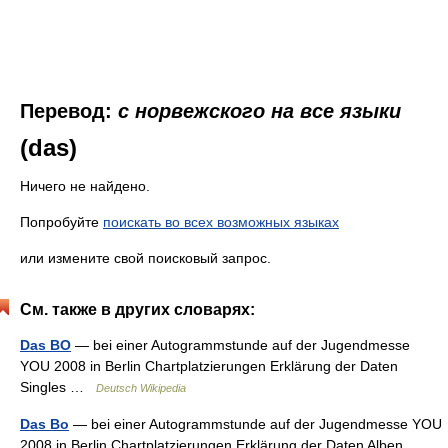
Перевод:
с норвежского на все языки
(das)
Ничего не найдено.
Попробуйте
поискать во всех возможных языках
или измените свой поисковый запрос.
См. также в других словарях:
Das BO
— bei einer Autogrammstunde auf der Jugendmesse
YOU 2008 in Berlin Chartplatzierungen Erklärung der Daten
Singles …
Deutsch Wikipedia
Das Bo
— bei einer Autogrammstunde auf der Jugendmesse YOU
2008 in Berlin Chartplatzierungen Erklärung der Daten Alben …