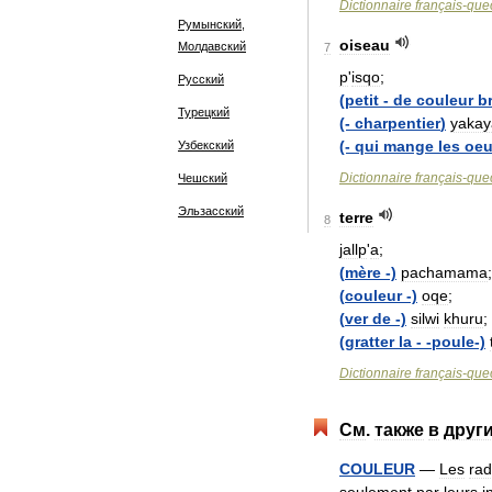
Dictionnaire
français
-
que
Румынский,
oiseau
Молдавский
7
p
'
isqo
;
Русский
(
petit
-
de
couleur
b
Турецкий
(-
charpentier
)
yakay
(-
qui
mange
les
oeu
Узбекский
Dictionnaire
français
-
que
Чешский
Эльзасский
terre
8
jallp
'
a
;
(
mère
-)
pachamama
;
(
couleur
-)
oqe
;
(
ver
de
-)
silwi
khuru
;
(
gratter
la
- -
poule
-)
Dictionnaire
français
-
que
См
.
также
в
друг
COULEUR
—
Les
rad