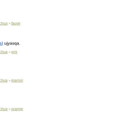
chua
fauve
>
e
)
ujyasqa
.
chua
gris
>
chua
marron
>
chua
orange
>