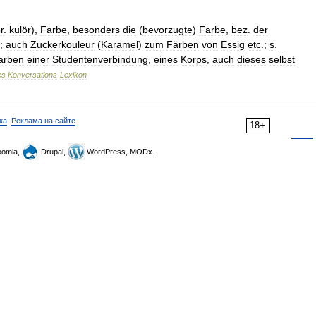
r
.
kulör
),
Farbe
,
besonders
die
(
bevorzugte
)
Farbe
,
bez
.
der
;
auch
Zuckerkouleur
(
Karamel
)
zum
Färben
von
Essig
etc
.;
s
.
arben
einer
Studentenverbindung
,
eines
Korps
,
auch
dieses
selbst
es
Konversations
-
Lexikon
ка
,
Реклама на сайте
18+
omla,
Drupal,
WordPress, MODx.