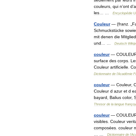
seulement
par
leurs
i
couleurs
,
qui
n
’
ont
d
’
a
les
… …
Encyclopédie
U
Couleur
— (
franz
. „
F
Schmuckstücke
sowie
mit
denen
die
Mitglie
und
… …
Deutsch
Wikip
couleur
—
COULEU
surface
des
corps
.
Le
Couleur
artificielle
.
Co
Dictionnaire
de
l
'
Académie
F
couleur
—
Couleur
,
C
Couleur
d
azur
et
d
e
bayard
,
Balius
color
,
Thresor
de
la
langue
franço
couleur
—
COULEU
visibles
.
Couleur
verit
composées
.
couleur
n
… …
Dictionnaire
de
l
'
Ac