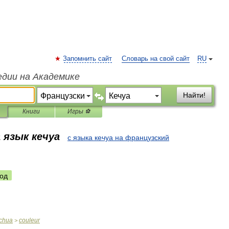
Запомнить сайт
Словарь на свой сайт
RU
едии на Академике
Найти!
Книги
Игры ⚽
 язык кечуа
с языка кечуа на французский
од
chua
couleur
>