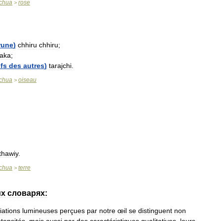
chua
rose
>
rune
)
chhiru
chhiru
;
aka
;
fs
des
autres
)
tarajchi
.
chua
oiseau
>
thawiy
.
chua
terre
>
их
словарях:
iations
lumineuses
perçues
par
notre
œil
se
distinguent
non