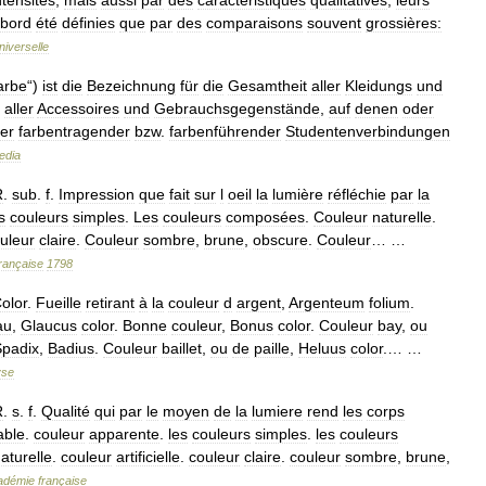
ntensités
,
mais
aussi
par
des
caractéristiques
qualitatives
,
leurs
bord
été
définies
que
par
des
comparaisons
souvent
grossières:
niverselle
arbe
“)
ist
die
Bezeichnung
für
die
Gesamtheit
aller
Kleidungs
und
aller
Accessoires
und
Gebrauchsgegenstände
,
auf
denen
oder
der
farbentragender
bzw
.
farbenführender
Studentenverbindungen
edia
R
.
sub
.
f
.
Impression
que
fait
sur
l
oeil
la
lumière
réfléchie
par
la
s
couleurs
simples
.
Les
couleurs
composées
.
Couleur
naturelle
.
uleur
claire
.
Couleur
sombre
,
brune
,
obscure
.
Couleur
… …
rançaise
1798
olor
.
Fueille
retirant
à
la
couleur
d
argent
,
Argenteum
folium
.
au
,
Glaucus
color
.
Bonne
couleur
,
Bonus
color
.
Couleur
bay
,
ou
Spadix
,
Badius
.
Couleur
baillet
,
ou
de
paille
,
Heluus
color
.… …
yse
R
.
s
.
f
.
Qualité
qui
par
le
moyen
de
la
lumiere
rend
les
corps
able
.
couleur
apparente
.
les
couleurs
simples
.
les
couleurs
aturelle
.
couleur
artificielle
.
couleur
claire
.
couleur
sombre
,
brune
,
adémie
française