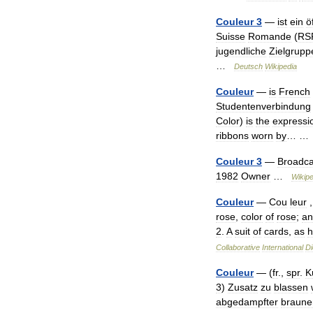
Couleur
3
—
ist
ein
ö
Suisse
Romande
(
RS
jugendliche
Zielgrupp
…
Deutsch
Wikipedia
Couleur
—
is
French
Studentenverbindung
Color
)
is
the
expressi
ribbons
worn
by
… 
Couleur
3
—
Broadca
1982
Owner
…
Wikipe
Couleur
—
Cou
leur
rose
,
color
of
rose
;
an
2
.
A
suit
of
cards
,
as
h
Collaborative
International
Di
Couleur
— (
fr
.,
spr
.
K
3
)
Zusatz
zu
blassen
abgedampfter
braune