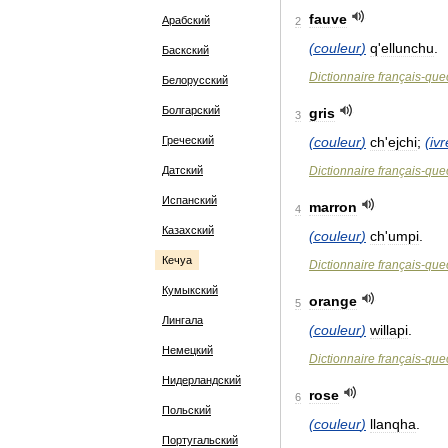
fauve
Арабский
2
(
couleur
)
q
'
ellunchu
.
Баскский
Dictionnaire
français
-
que
Белорусский
Болгарский
gris
3
Греческий
(
couleur
)
ch
'
ejchi
;
(
ivr
Датский
Dictionnaire
français
-
que
Испанский
marron
4
Казахский
(
couleur
)
ch
'
umpi
.
Кечуа
Dictionnaire
français
-
que
Кумыкский
orange
5
Лингала
(
couleur
)
willapi
.
Немецкий
Dictionnaire
français
-
que
Нидерландский
rose
6
Польский
(
couleur
)
llanqha
.
Португальский