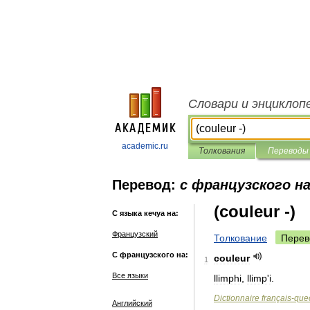
Словари и энциклоп
academic.ru
Толкования
Переводы
Перевод:
с французского на
(couleur -)
С языка кечуа на:
Французский
Толкование
Перев
С французского на:
couleur
1
Все языки
llimphi
,
llimp
'
i
.
Dictionnaire
français
-
que
Английский