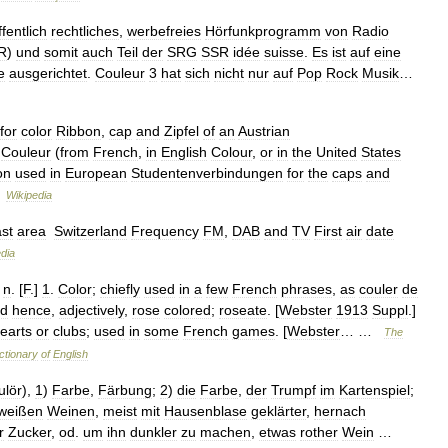
ffentlich
rechtliches
,
werbefreies
Hörfunkprogramm
von
Radio
R
)
und
somit
auch
Teil
der
SRG
SSR
idée
suisse
.
Es
ist
auf
eine
e
ausgerichtet
.
Couleur
3
hat
sich
nicht
nur
auf
Pop
Rock
Musik
…
for
color
Ribbon
,
cap
and
Zipfel
of
an
Austrian
Couleur
(
from
French
,
in
English
Colour
,
or
in
the
United
States
on
used
in
European
Studentenverbindungen
for
the
caps
and
…
Wikipedia
st
area
Switzerland
Frequency
FM
,
DAB
and
TV
First
air
date
dia
,
n
. [
F
.]
1
.
Color
;
chiefly
used
in
a
few
French
phrases
,
as
couler
de
d
hence
,
adjectively
,
rose
colored
;
roseate
. [
Webster
1913
Suppl
.]
earts
or
clubs
;
used
in
some
French
games
. [
Webster
… …
The
ctionary
of
English
ulör
),
1
)
Farbe
,
Färbung
;
2
)
die
Farbe
,
der
Trumpf
im
Kartenspiel
;
weißen
Weinen
,
meist
mit
Hausenblase
geklärter
,
hernach
r
Zucker
,
od
.
um
ihn
dunkler
zu
machen
,
etwas
rother
Wein
…