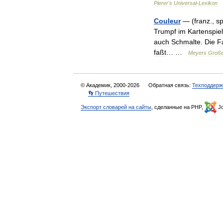
Pierer
'
s
Universal
-
Lexikon
Couleur
— (
franz
.,
sp
Trumpf
im
Kartenspiel
auch
Schmalte
.
Die
F
faßt
… …
Meyers
Groß
© Академик, 2000-2026
Обратная связь:
Техподдерж
👣 Путешествия
Экспорт словарей на сайты
, сделанные на PHP,
Jo