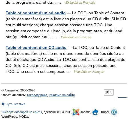
de la program area, et du… …
Wikipédia en Français
Table of content d'un cd audio
— La TOC, ou Table of Content
(table des matières) est la liste des plages d un CD Audio. Si le CD
est multi sessions, chaque session possède une TOC. Une
session est composée du lead in, de la program area, et du lead
out (qui doit contenir au… …
Wikipédia en Français
Table of content d'un CD audio
— La TOC, ou Table of Content
(table des matières) est le nom d une zone de données située au
début de chaque CD Audio. La TOC contient la liste des plages du
CD. Si le CD est multi sessions, chaque session possède une
TOC. Une session est composée …
Wikipédia en Français
© Академик, 2000-2026
18+
Обратная связь:
Техподдержка
,
Реклама на сайте
👣 Путешествия
Экспорт словарей на сайты
, сделанные на PHP,
Joomla,
Drupal,
WordPress, MODx.