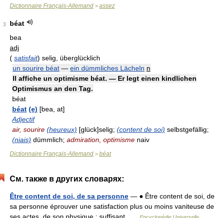
Dictionnaire Français-Allemand
assez
>
béat
3
bea
adj
(
satisfait
)
selig, überglücklich
un sourire béat
—
ein dümmliches Lächeln
n
Il affiche un optimisme béat. — Er legt einen kindlichen
Optimismus an den Tag.
béat
béat
(e)
[bea, at]
Adjectif
air, sourire
(heureux)
[glück]selig;
(content de soi)
selbstgefällig;
(niais)
dümmlich;
admiration, optimisme
naiv
Dictionnaire Français-Allemand
béat
>
См. также в других словарях:
Être content de soi, de sa personne
— ● Être content de soi, de
sa personne éprouver une satisfaction plus ou moins vaniteuse de
ses actes, de son physique ; suffisant …
Encyclopédie Universelle