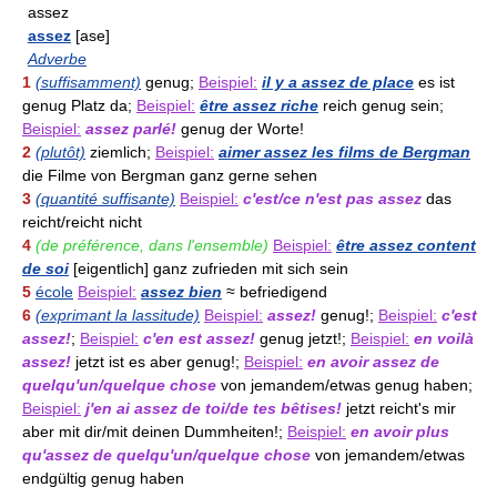
assez
assez
[ase]
Adverbe
1
(suffisamment)
genug;
Beispiel:
il y a assez de place
es ist
genug Platz da;
Beispiel:
être assez riche
reich genug sein;
Beispiel:
assez parlé!
genug der Worte!
2
(plutôt)
ziemlich;
Beispiel:
aimer assez les films de Bergman
die Filme von Bergman ganz gerne sehen
3
(quantité suffisante)
Beispiel:
c'est/ce n'est pas assez
das
reicht/reicht nicht
4
(de préférence, dans l'ensemble)
Beispiel:
être assez content
de soi
[eigentlich] ganz zufrieden mit sich sein
5
école
Beispiel:
assez bien
≈ befriedigend
6
(exprimant la lassitude)
Beispiel:
assez!
genug!;
Beispiel:
c'est
assez!
;
Beispiel:
c'en est assez!
genug jetzt!;
Beispiel:
en voilà
assez!
jetzt ist es aber genug!;
Beispiel:
en avoir assez de
quelqu'un/quelque chose
von jemandem/etwas genug haben;
Beispiel:
j'en ai assez de toi/de tes bêtises!
jetzt reicht's mir
aber mit dir/mit deinen Dummheiten!;
Beispiel:
en avoir plus
qu'assez de quelqu'un/quelque chose
von jemandem/etwas
endgültig genug haben