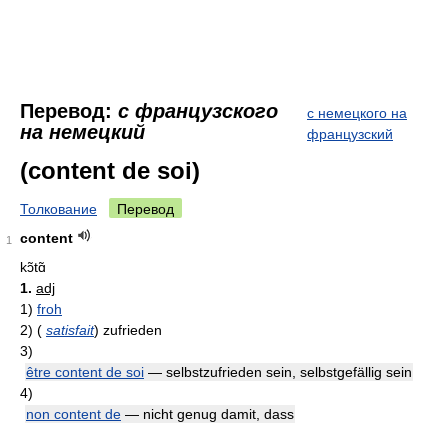
Перевод:
с французского
с немецкого на
на немецкий
французский
(content de soi)
Толкование
Перевод
content
1
kɔ̃tɑ̃
1.
adj
1)
froh
2)
(
satisfait
)
zufrieden
3)
être content de soi
— selbstzufrieden sein, selbstgefällig sein
4)
non content de
— nicht genug damit, dass