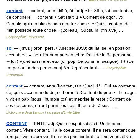
content
— content, ente [ kɔ̃tɑ̃, ɑ̃t ] adj. • fin XIIIe; lat. contentus,
de continere → contenir ♦ Satisfait. 1 ♦ Content de qqch. Vx
Comblé, qui n a plus besoin d autre chose. « Qui vit content de
rien possède toute chose » (Boileau). Subst. m. (fin XVe) …
Encyclopédie Universelle
soi
— [ swa ] pron. pers. • XIIe; sei 1050; du lat. se, en position
accentuée → se ♦ Pronom personnel réfléchi de la 3e personne.
⇒ lui (IV); et aussi elle, eux (cf. pop. Sa pomme, sézigue). I ♦ (Se
rapportant à des personnes) A ♦ Représentant …
Encyclopédie
Universelle
content
— content, ente (kon tan, tan t ) adj. 1° Qui se contente
de, qui s accommode de, se borne à. Content de peu. • Le sage
y vit en paix [sous l humble toit] et méprise le reste ; Content de
ses douceurs, errant parmi les bois, Il regarde à ses… …
Dictionnaire de la Langue Française d'Émile Littré
CONTENT
— ENTE. adj. Qui a l esprit satisfait. Un homme
content. Vivre content. Il a le coeur content. Il ne sera content que
lorsqu il vous aura vu. Il ne sera pas content qu il ne vous ait vu.