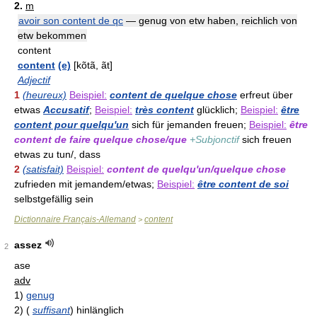
2.
m
avoir son content de qc
— genug von etw haben, reichlich von
etw bekommen
content
content
(e)
[kõtã, ãt]
Adjectif
1
(heureux)
Beispiel:
content de quelque chose
erfreut über
etwas
Accusatif
;
Beispiel:
très content
glücklich;
Beispiel:
être
content pour quelqu'un
sich für jemanden freuen;
Beispiel:
être
content de faire quelque chose/que
+Subjonctif
sich freuen
etwas zu tun/, dass
2
(satisfait)
Beispiel:
content de quelqu'un/quelque chose
zufrieden mit jemandem/etwas;
Beispiel:
être content de soi
selbstgefällig sein
Dictionnaire Français-Allemand
content
>
assez
2
ase
adv
1)
genug
2)
(
suffisant
)
hinlänglich