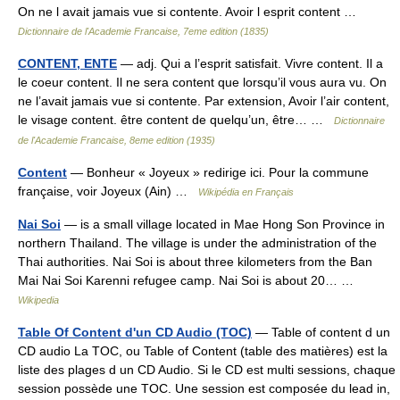
On ne l avait jamais vue si contente. Avoir l esprit content …
Dictionnaire de l'Academie Francaise, 7eme edition (1835)
CONTENT, ENTE
— adj. Qui a l’esprit satisfait. Vivre content. Il a
le coeur content. Il ne sera content que lorsqu’il vous aura vu. On
ne l’avait jamais vue si contente. Par extension, Avoir l’air content,
le visage content. être content de quelqu’un, être… …
Dictionnaire
de l'Academie Francaise, 8eme edition (1935)
Content
— Bonheur « Joyeux » redirige ici. Pour la commune
française, voir Joyeux (Ain) …
Wikipédia en Français
Nai Soi
— is a small village located in Mae Hong Son Province in
northern Thailand. The village is under the administration of the
Thai authorities. Nai Soi is about three kilometers from the Ban
Mai Nai Soi Karenni refugee camp. Nai Soi is about 20… …
Wikipedia
Table Of Content d'un CD Audio (TOC)
— Table of content d un
CD audio La TOC, ou Table of Content (table des matières) est la
liste des plages d un CD Audio. Si le CD est multi sessions, chaque
session possède une TOC. Une session est composée du lead in,