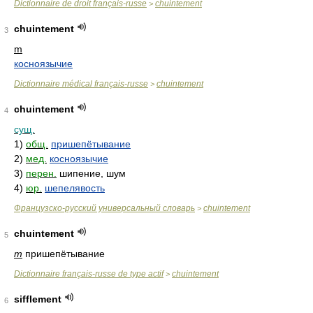
Dictionnaire de droit français-russe
chuintement
>
chuintement
3
m
косноязычие
Dictionnaire médical français-russe
chuintement
>
chuintement
4
сущ.
1)
общ.
пришепётывание
2)
мед.
косноязычие
3)
перен.
шипение, шум
4)
юр.
шепелявость
Французско-русский универсальный словарь
chuintement
>
chuintement
5
m
пришепётывание
Dictionnaire français-russe de type actif
chuintement
>
sifflement
6