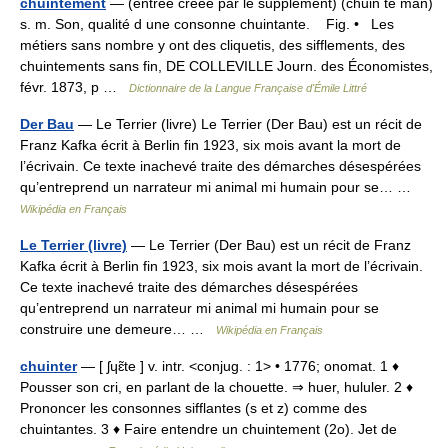
chuintement
— (entrée créée par le supplément) (chuin te man)
s. m. Son, qualité d une consonne chuintante. Fig. • Les
métiers sans nombre y ont des cliquetis, des sifflements, des
chuintements sans fin, DE COLLEVILLE Journ. des Économistes,
févr. 1873, p …
Dictionnaire de la Langue Française d'Émile Littré
Der Bau
— Le Terrier (livre) Le Terrier (Der Bau) est un récit de
Franz Kafka écrit à Berlin fin 1923, six mois avant la mort de
l’écrivain. Ce texte inachevé traite des démarches désespérées
qu’entreprend un narrateur mi animal mi humain pour se… …
Wikipédia en Français
Le Terrier (livre)
— Le Terrier (Der Bau) est un récit de Franz
Kafka écrit à Berlin fin 1923, six mois avant la mort de l’écrivain.
Ce texte inachevé traite des démarches désespérées
qu’entreprend un narrateur mi animal mi humain pour se
construire une demeure… …
Wikipédia en Français
chuinter
— [ ʃɥɛ̃te ] v. intr. <conjug. : 1> • 1776; onomat. 1 ♦
Pousser son cri, en parlant de la chouette. ⇒ huer, hululer. 2 ♦
Prononcer les consonnes sifflantes (s et z) comme des
chuintantes. 3 ♦ Faire entendre un chuintement (2o). Jet de