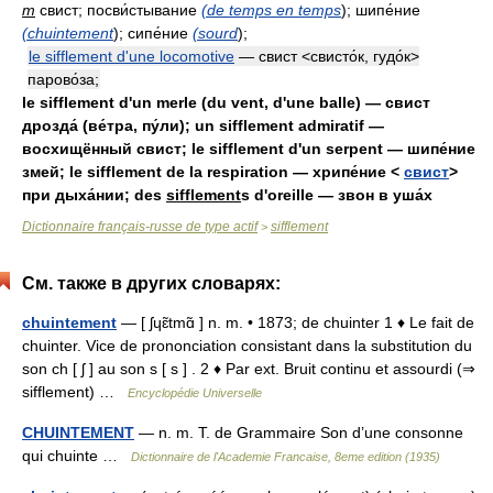
m
свист; посви́стывание
(de temps en temps
); шипе́ние
(chuintement
); сипе́ние
(sourd
);
le sifflement d'une locomotive
— свист <свисто́к, гудо́к>
парово́за;
le sifflement d'un merle (du vent, d'une balle) — свист
дрозда́ (ве́тра, пу́ли); un sifflement admiratif —
восхищённый свист; le sifflement d'un serpent — шипе́ние
змей; le sifflement de la respiration — хрипе́ние <
свист
>
при дыха́нии; des
sifflement
s d'oreille — звон в уша́х
Dictionnaire français-russe de type actif
sifflement
>
См. также в других словарях:
chuintement
— [ ʃɥɛ̃tmɑ̃ ] n. m. • 1873; de chuinter 1 ♦ Le fait de
chuinter. Vice de prononciation consistant dans la substitution du
son ch [ ʃ ] au son s [ s ] . 2 ♦ Par ext. Bruit continu et assourdi (⇒
sifflement) …
Encyclopédie Universelle
CHUINTEMENT
— n. m. T. de Grammaire Son d’une consonne
qui chuinte …
Dictionnaire de l'Academie Francaise, 8eme edition (1935)