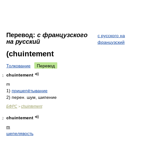
Перевод:
с французского
с русского на
на русский
французский
(chuintement
Толкование
Перевод
chuintement
1
m
1)
пришепётывание
2)
перен. шум, шипение
БФРС
chuintement
>
chuintement
2
m
шепелявость