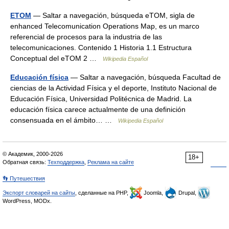
ETOM
— Saltar a navegación, búsqueda eTOM, sigla de
enhanced Telecomunication Operations Map, es un marco
referencial de procesos para la industria de las
telecomunicaciones. Contenido 1 Historia 1.1 Estructura
Conceptual del eTOM 2 …
Wikipedia Español
Educación física
— Saltar a navegación, búsqueda Facultad de
ciencias de la Actividad Física y el deporte, Instituto Nacional de
Educación Física, Universidad Politécnica de Madrid. La
educación física carece actualmente de una definición
consensuada en el ámbito… …
Wikipedia Español
© Академик, 2000-2026
18+
Обратная связь:
Техподдержка
,
Реклама на сайте
👣 Путешествия
Экспорт словарей на сайты
, сделанные на PHP,
Joomla,
Drupal,
WordPress, MODx.