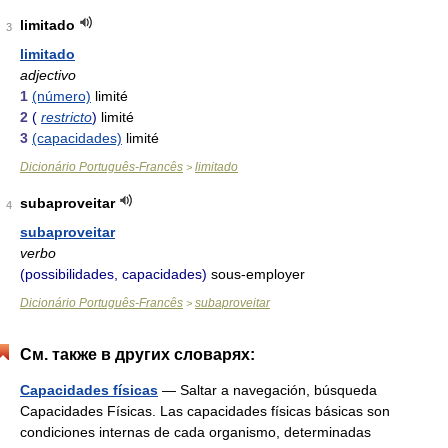
limitado
3
limitado
adjectivo
1
(número)
limité
2
(
restricto
)
limité
3
(capacidades)
limité
Dicionário Português-Francês
limitado
>
subaproveitar
4
subaproveitar
verbo
(possibilidades, capacidades)
sous-employer
Dicionário Português-Francês
subaproveitar
>
См. также в других словарях:
Capacidades físicas
— Saltar a navegación, búsqueda
Capacidades Físicas. Las capacidades físicas básicas son
condiciones internas de cada organismo, determinadas