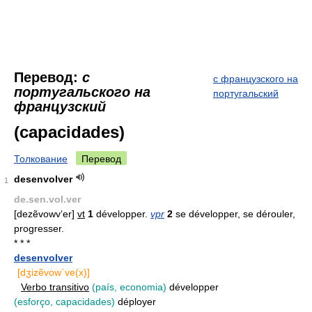
Перевод:
с
с французского на
португальского на
португальский
французский
(capacidades)
Толкование
Перевод
desenvolver
1
de.sen.vol.ver
[dezẽvowv‘er]
vt
1
développer.
vpr
2
se développer, se dérouler,
progresser.
* * *
desenvolver
[dʒizẽvow`ve(x)]
Verbo transitivo
(país, economia)
développer
(esforço, capacidades)
déployer