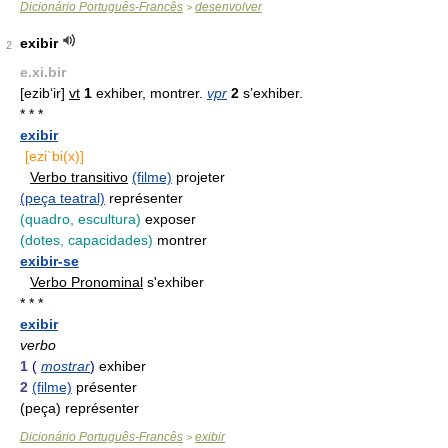
Dicionário Português-Francês
desenvolver
>
exibir
2
e.xi.bir
[ezib‘ir]
vt
1
exhiber, montrer.
vpr
2
s’exhiber.
* * *
exibir
[ezi`bi(x)]
Verbo transitivo
(filme)
projeter
(peça teatral)
représenter
(quadro, escultura)
exposer
(dotes, capacidades)
montrer
exibir-se
Verbo Pronominal
s'exhiber
* * *
exibir
verbo
1
(
mostrar
)
exhiber
2
(filme)
présenter
(peça) représenter
Dicionário Português-Francês
exibir
>