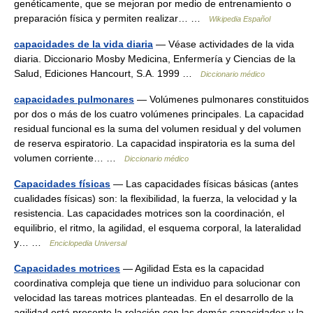
genéticamente, que se mejoran por medio de entrenamiento o
preparación física y permiten realizar… …
Wikipedia Español
capacidades de la vida diaria
— Véase actividades de la vida
diaria. Diccionario Mosby Medicina, Enfermería y Ciencias de la
Salud, Ediciones Hancourt, S.A. 1999 …
Diccionario médico
capacidades pulmonares
— Volúmenes pulmonares constituidos
por dos o más de los cuatro volúmenes principales. La capacidad
residual funcional es la suma del volumen residual y del volumen
de reserva espiratorio. La capacidad inspiratoria es la suma del
volumen corriente… …
Diccionario médico
Capacidades físicas
— Las capacidades físicas básicas (antes
cualidades físicas) son: la flexibilidad, la fuerza, la velocidad y la
resistencia. Las capacidades motrices son la coordinación, el
equilibrio, el ritmo, la agilidad, el esquema corporal, la lateralidad
y… …
Enciclopedia Universal
Capacidades motrices
— Agilidad Esta es la capacidad
coordinativa compleja que tiene un individuo para solucionar con
velocidad las tareas motrices planteadas. En el desarrollo de la
agilidad está presente la relación con las demás capacidades y la