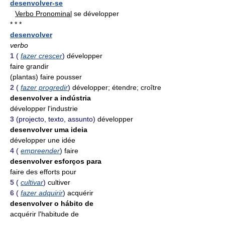
desenvolver-se
Verbo Pronominal
se développer
* * *
desenvolver
verbo
1
(
fazer crescer
)
développer
faire grandir
(plantas) faire pousser
2
(
fazer progredir
)
développer; étendre; croître
desenvolver a indústria
développer l'industrie
3
(projecto, texto, assunto)
développer
desenvolver uma ideia
développer une idée
4
(
empreender
)
faire
desenvolver esforços para
faire des efforts pour
5
(
cultivar
)
cultiver
6
(
fazer adquirir
)
acquérir
desenvolver o hábito de
acquérir l'habitude de