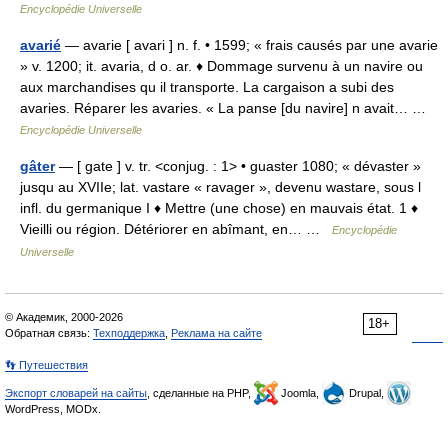
Encyclopédie Universelle
avarié
— avarie [ avari ] n. f. • 1599; « frais causés par une avarie
» v. 1200; it. avaria, d o. ar. ♦ Dommage survenu à un navire ou
aux marchandises qu il transporte. La cargaison a subi des
avaries. Réparer les avaries. « La panse [du navire] n avait… …
Encyclopédie Universelle
gâter
— [ gate ] v. tr. <conjug. : 1> • guaster 1080; « dévaster »
jusqu au XVIIe; lat. vastare « ravager », devenu wastare, sous l
infl. du germanique I ♦ Mettre (une chose) en mauvais état. 1 ♦
Vieilli ou région. Détériorer en abîmant, en… …
Encyclopédie
Universelle
© Академик, 2000-2026
18+
Обратная связь:
Техподдержка
,
Реклама на сайте
👣 Путешествия
Экспорт словарей на сайты
, сделанные на PHP,
Joomla,
Drupal,
WordPress, MODx.