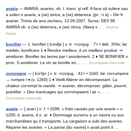
avaria
— AVARIÁ, avariez, vb. I. tranz. şi refl. A face să sufere sau
a suferi o avarie; a (se) strica, a (se) deteriora. [pr.: ri a] – Din fr.
avarier. Trimis de ana zecheru, 13.09.2007. Sursa: DEX 98
AVARIÁ vb. a (se) deteriora, a (se) strica. (Nava s …
Dicționar
Român
bonifier
— 1. bonifier [ bɔnifje ] v. tr. <conjug. : 7> • déb. XVIe; lat.
médiév. bonificare 1 ♦ Rendre meilleur, d un meilleur produit. ⇒
améliorer. Bonifier les terres par l assolement. 2 ♦ SE BONIFIER v.
pron. S améliorer. Le vin se bonifie en… …
Encyclopédie Universelle
corrompre
— [ kɔrɔ̃pr ] v. tr. <conjug. : 41> • 1160; lat. corrumpere
→ rompre I ♦ (v. 1260) 1 ♦ Vieilli Altérer en décomposant. La
chaleur corrompt la viande. ⇒ avarier, décomposer, gâter, pourrir,
putréfier. « Des marécages qui corrompaient l air »… …
Encyclopédie Universelle
avarie
— [ avari ] n. f. • 1599; « frais causés par une avarie » v.
1200; it. avaria, d o. ar. ♦ Dommage survenu à un navire ou aux
marchandises qu il transporte. La cargaison a subi des avaries.
Réparer les avaries. « La panse [du navire] n avait point d …