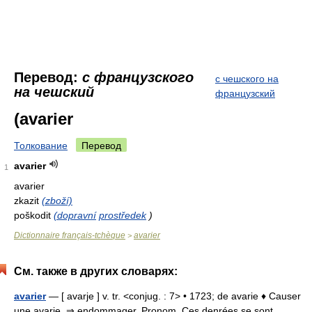
Перевод:
с французского
с чешского на
на чешский
французский
(avarier
Толкование
Перевод
avarier
1
avarier
zkazit
(zboží)
poškodit
(dopravní
prostředek
)
Dictionnaire français-tchèque
avarier
>
См. также в других словарях:
avarier
— [ avarje ] v. tr. <conjug. : 7> • 1723; de avarie ♦ Causer
une avarie. ⇒ endommager. Pronom. Ces denrées se sont