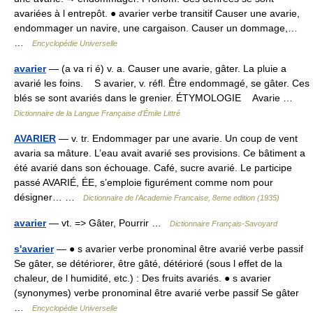
avariées à l entrepôt. ● avarier verbe transitif Causer une avarie,
endommager un navire, une cargaison. Causer un dommage,…
…
Encyclopédie Universelle
avarier
— (a va ri é) v. a. Causer une avarie, gâter. La pluie a
avarié les foins. S avarier, v. réfl. Être endommagé, se gâter. Ces
blés se sont avariés dans le grenier. ÉTYMOLOGIE Avarie …
Dictionnaire de la Langue Française d'Émile Littré
AVARIER
— v. tr. Endommager par une avarie. Un coup de vent
avaria sa mâture. L’eau avait avarié ses provisions. Ce bâtiment a
été avarié dans son échouage. Café, sucre avarié. Le participe
passé AVARIÉ, ÉE, s’emploie figurément comme nom pour
désigner… …
Dictionnaire de l'Academie Francaise, 8eme edition (1935)
avarier
— vt. => Gâter, Pourrir …
Dictionnaire Français-Savoyard
s'avarier
— ● s avarier verbe pronominal être avarié verbe passif
Se gâter, se détériorer, être gâté, détérioré (sous l effet de la
chaleur, de l humidité, etc.) : Des fruits avariés. ● s avarier
(synonymes) verbe pronominal être avarié verbe passif Se gâter
…
Encyclopédie Universelle