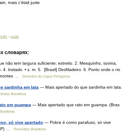
rain
,
mais
c
'
était
juste
ncês
justo
>
их
словарях:
ue
não
tem
largura
suficiente
;
estreito
.
2
.
Mesquinho
,
sovina
,
o
.
4
.
Instado
. •
s
.
m
.
5
. [
Brasil
]
Desfiladeiro
.
6
.
Ponto
onde
o
rio
montes
…
Dicionário
da
Língua
Portuguesa
ue
sardinha
em
lata
—
Mais
apertado
do
que
sardinha
em
lata
.
vérbios
Brasileiras
ato
em
guampa
—
Mais
apertado
que
rato
em
guampa
. (
Bras
Brasileiras
uso
,
só
vive
apertado
—
Pobre
é
como
parafuso
,
só
vive
SP
) …
Provérbios
Brasileiras