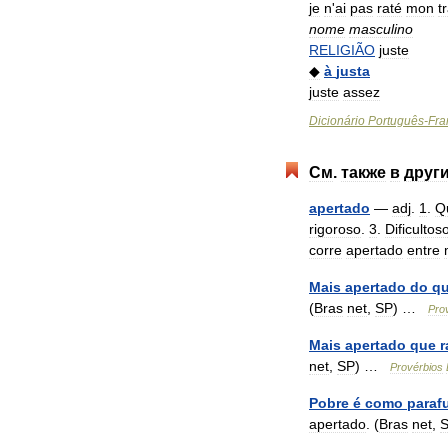
je
n
'
ai
pas
raté
mon
t
nome
masculino
RELIGIÃO
juste
◆
à
justa
juste
assez
Dicionário
Português
-
Fra
См
.
также
в
друг
apertado
—
adj
.
1
.
Q
rigoroso
.
3
.
Dificultos
corre
apertado
entre
Mais
apertado
do
q
(
Bras
net
,
SP
) …
Pro
Mais
apertado
que
r
net
,
SP
) …
Provérbios
Pobre
é
como
paraf
apertado
. (
Bras
net
,