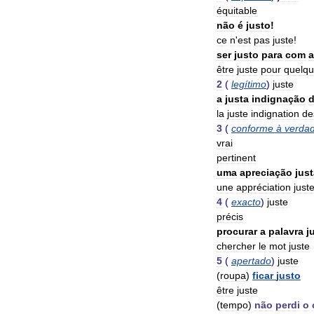
équitable
não
é
justo
!
ce
n
'
est
pas
juste
!
ser
justo
para
com
être
juste
pour
quelqu
2
(
legítimo
)
juste
a
justa
indignação
la
juste
indignation
de
3
(
conforme
à
verda
vrai
pertinent
uma
apreciação
jus
une
appréciation
just
4
(
exacto
)
juste
précis
procurar
a
palavra
j
chercher
le
mot
juste
5
(
apertado
)
juste
(
roupa
)
ficar
justo
être
juste
(
tempo
)
não
perdi
o