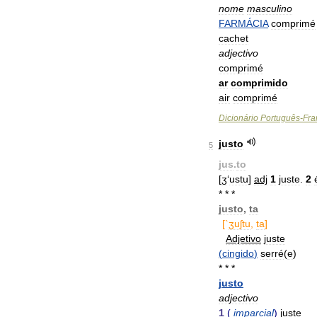
nome
masculino
FARMÁCIA
comprimé
cachet
adjectivo
comprimé
ar
comprimido
air
comprimé
Dicionário
Português
-
Fra
justo
5
jus
.
to
[
ʒ
‘
ustu
]
adj
1
juste
.
2
* * *
justo
,
ta
[`
ʒuʃtu
,
ta
]
Adjetivo
juste
(
cingido
)
serré
(
e
)
* * *
justo
adjectivo
1
(
imparcial
)
juste