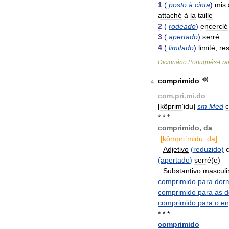
1
(
posto
à
cinta
)
mis
attaché
à
la
taille
2
(
rodeado
)
encerclé
3
(
apertado
)
serré
4
(
limitado
)
limité
;
res
Dicionário
Português
-
Fra
comprimido
4
com
.
pri
.
mi
.
do
[
kõprim
‘
idu
]
sm
Med
* * *
comprimido
,
da
[
kõmpri
`
midu
,
da
]
Adjetivo
(
reduzido
)
(
apertado
)
serré
(
e
)
Substantivo
masculi
comprimido
para
dorm
comprimido
para
as
d
comprimido
para
o
en
* * *
comprimido