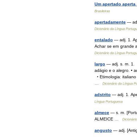
Um
apertado
aperta
Brasileiras
apertadamente
—
ad
Dicionário
da
Língua
Portug
entalado
—
adj
.
1
.
A
Achar
se
em
grande
Dicionário
da
Língua
Portug
largo
—
adj
.
s
.
m
.
1
. 
adágio
e
o
alegro
. •
a
‣
Etimologia:
italiano
…
Dicionário
da
Língua
P
adstrito
—
adj
.
1
.
Ap
Língua
Portuguesa
almece
—
s
.
m
. [
Port
ALMEICE
…
Dicionário
angusto
—
adj
. [
Anti