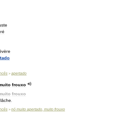
uste
rré
évère
rtado
ncês
apertado
>
muito
frouxo
muito
frouxo
lâche
.
ncês
nó
muito
apertado
,
muito
frouxo
>