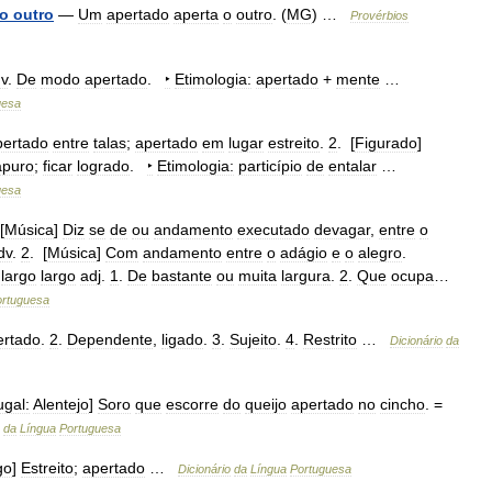
o
outro
—
Um
apertado
aperta
o
outro
. (
MG
) …
Provérbios
v
.
De
modo
apertado
.
‣
Etimologia:
apertado
+
mente
…
uesa
pertado
entre
talas
;
apertado
em
lugar
estreito
.
2
. [
Figurado
]
apuro
;
ficar
logrado
.
‣
Etimologia:
particípio
de
entalar
…
uesa
[
Música
]
Diz
se
de
ou
andamento
executado
devagar
,
entre
o
dv
.
2
. [
Música
]
Com
andamento
entre
o
adágio
e
o
alegro
.
largo
largo
adj
.
1
.
De
bastante
ou
muita
largura
.
2
.
Que
ocupa
…
ortuguesa
ertado
.
2
.
Dependente
,
ligado
.
3
.
Sujeito
.
4
.
Restrito
…
Dicionário
da
ugal:
Alentejo
]
Soro
que
escorre
do
queijo
apertado
no
cincho
. =
da
Língua
Portuguesa
go
]
Estreito
;
apertado
…
Dicionário
da
Língua
Portuguesa