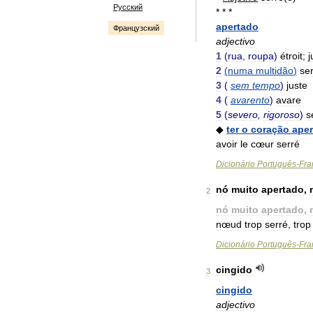
Русский
* * *
apertado
Французский
adjectivo
1
(
rua
,
roupa
)
étroit
;
j
2
(
numa
multidão
)
se
3
(
sem
tempo
)
juste
4
(
avarento
)
avare
5
(
severo
,
rigoroso
)
s
◆
ter
o
coração
ape
avoir
le
cœur
serré
Dicionário
Português
-
Fra
nó
muito
apertado
,
2
nó
muito
apertado
,
nœud
trop
serré
,
trop
Dicionário
Português
-
Fra
cingido
3
cingido
adjectivo