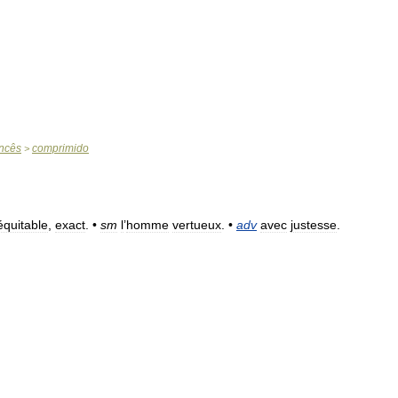
ncês
comprimido
>
équitable
,
exact
. •
sm
l
’
homme
vertueux
. •
adv
avec
justesse
.