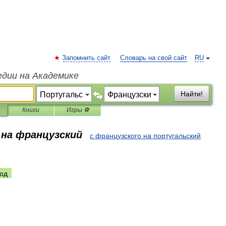
Запомнить сайт
Словарь на свой сайт
RU
едии на Академике
Найти!
Книги
Игры ⚽
 на французский
с французского на португальский
од