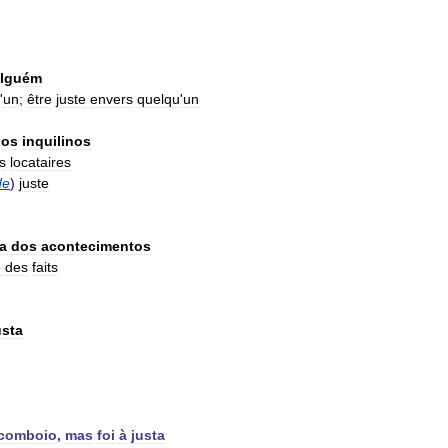
alguém
'
un
;
être
juste
envers
quelqu
'
un
dos
inquilinos
s
locataires
de
)
juste
ta
dos
acontecimentos
e
des
faits
usta
comboio
,
mas
foi
à
justa