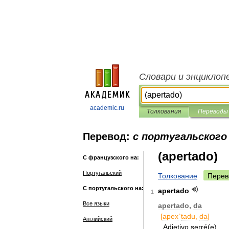
Словари и энциклоп
academic.ru
Толкования
Переводы
Перевод:
с португальского
(apertado)
С французского на:
Португальский
Толкование
Перев
С португальского на:
apertado
1
Все языки
apertado
,
da
[
apex
`
tadu
,
da
]
Английский
Adjetivo
serré
(
e
)