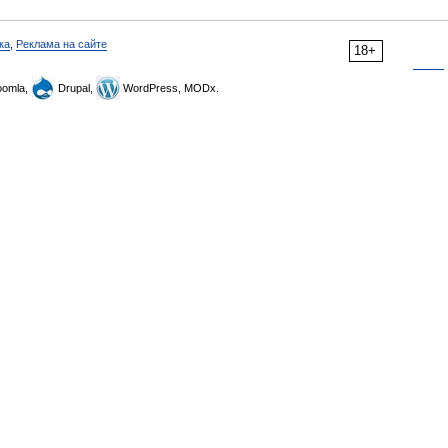
ка
,
Реклама на сайте
18+
omla,
Drupal,
WordPress, MODx.