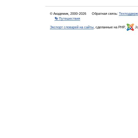
© Академик, 2000-2026
Обратная связь:
Техподдерж
👣 Путешествия
Экспорт словарей на сайты
, сделанные на PHP,
Jo