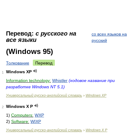
Перевод:
с русского на
со всех языков на
все языки
русский
(Windows 95)
Толкование
Перевод
Windows XP
1
Information technology:
Whistler
(кодовое название при
разработке Windows NT 5.1)
Универсальный русско-английский словарь
Windows XP
>
Windows X P
2
1)
Computers:
WXP
2)
Software:
WIXP
Универсальный русско-английский словарь
Windows X P
>