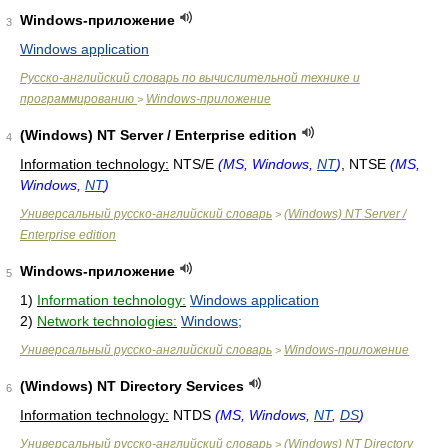
Windows-приложение
3
Windows application
Русско-английский словарь по вычислительной технике и
программированию
Windows-приложение
>
(Windows) NT Server / Enterprise edition
4
Information technology:
NTS/E
(MS, Windows,
NT
)
, NTSE
(MS,
Windows,
NT
)
Универсальный русско-английский словарь
(Windows) NT Server /
>
Enterprise edition
Windows-приложение
5
1)
Information technology:
Windows application
2)
Network technologies:
Windows;
Универсальный русско-английский словарь
Windows-приложение
>
(Windows) NT Directory Services
6
Information technology:
NTDS
(MS, Windows,
NT
,
DS
)
Универсальный русско-английский словарь
(Windows) NT Directory
>