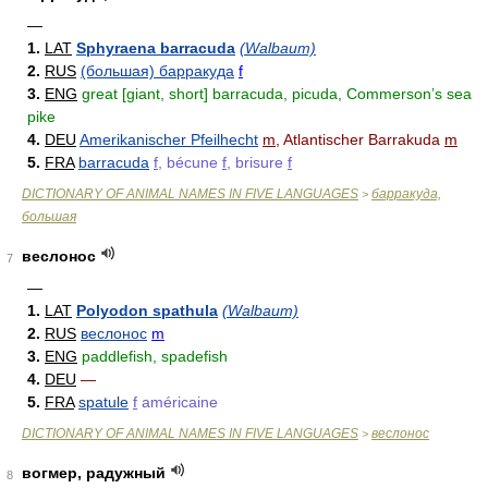
—
1.
LAT
Sphyraena barracuda
(Walbaum)
2.
RUS
(большая) барракуда
f
3.
ENG
great [giant, short] barracuda, picuda, Commerson’s sea
pike
4.
DEU
Amerikanischer Pfeilhecht
m
, Atlantischer Barrakuda
m
5.
FRA
barracuda
f
, bécune
f
, brisure
f
DICTIONARY OF ANIMAL NAMES IN FIVE LANGUAGES
барракуда,
>
большая
веслонос
7
—
1.
LAT
Polyodon spathula
(Walbaum)
2.
RUS
веслонос
m
3.
ENG
paddlefish, spadefish
4.
DEU
—
5.
FRA
spatule
f
américaine
DICTIONARY OF ANIMAL NAMES IN FIVE LANGUAGES
веслонос
>
вогмер, радужный
8