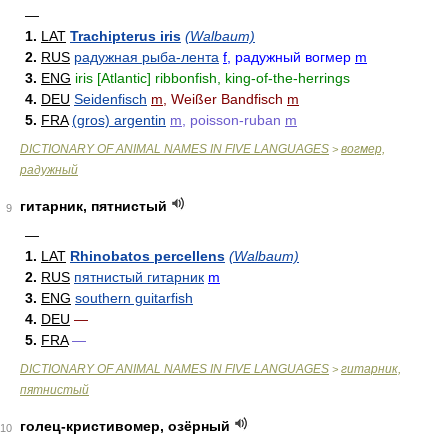
—
1.
LAT
Trachipterus iris
(Walbaum)
2.
RUS
радужная рыба-лента
f
, радужный вогмер
m
3.
ENG
iris [Atlantic] ribbonfish, king-of-the-herrings
4.
DEU
Seidenfisch
m
, Weißer Bandfisch
m
5.
FRA
(gros) argentin
m
, poisson-ruban
m
DICTIONARY OF ANIMAL NAMES IN FIVE LANGUAGES
вогмер,
>
радужный
гитарник, пятнистый
9
—
1.
LAT
Rhinobatos percellens
(Walbaum)
2.
RUS
пятнистый гитарник
m
3.
ENG
southern guitarfish
4.
DEU
—
5.
FRA
—
DICTIONARY OF ANIMAL NAMES IN FIVE LANGUAGES
гитарник,
>
пятнистый
голец-кристивомер, озёрный
10