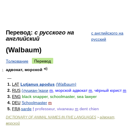
Перевод:
с русского на
с английского на
английский
русский
(Walbaum)
Толкование
Перевод
адвокат, морской
1
—
1.
LAT
Lutjanus apodus
(Walbaum)
2.
RUS
(луциан-)кахи
m
, морской адвокат
m
, чёрный юрист
m
3.
ENG
black snapper, schoolmaster, sea lawyer
4.
DEU
Schoolmaster
m
5.
FRA
sarde
f
professeur, vivaneau
m
dent chien
DICTIONARY OF ANIMAL NAMES IN FIVE LANGUAGES
адвокат,
>
морской