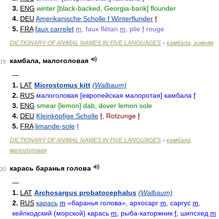
3.
ENG
winter [black-backed, Georgia-bank] flounder
4.
DEU
Amerikanische Scholle f Winterflunder
f
5.
FRA
faux carrelet
m
, faux flétan
m
, plie
f
rouge
DICTIONARY OF ANIMAL NAMES IN FIVE LANGUAGES
камбала, зимняя
>
камбала, малоголовая
19
—
1.
LAT
Microstomus kitt
(Walbaum)
2.
RUS
малоголовая [европейская малоротая] камбала
f
3.
ENG
smear [lemon] dab, dover lemon sole
4.
DEU
Kleinköpfige Scholle
f
, Rotzunge
f
5.
FRA
limande-sole
f
DICTIONARY OF ANIMAL NAMES IN FIVE LANGUAGES
камбала,
>
малоголовая
карась баранья голова
20
—
1.
LAT
Archosargus probatocephalus
(Walbaum)
2.
RUS
карась
m
«баранья голова», архосарг
m
, саргус
m
,
кейпкодский (морской) карась
m
, рыба-каторжник
f
, шипсхед
m