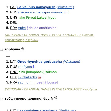
—
1.
LAT
Salvelinus namaycush
(Walbaum)
2.
RUS
озёрный голец-кристивомер
m
3.
ENG
lake [Great Lakes] trout
4.
DEU
—
5.
FRA
truite
f
de lac américaine
DICTIONARY OF ANIMAL NAMES IN FIVE LANGUAGES
голец-
>
кристивомер, озёрный
горбуша
11
—
1.
LAT
Oncorhynchus gorbuscha
(Walbaum)
2.
RUS
горбуша
f
3.
ENG
pink [humpback] salmon
4.
DEU
Buckellachs
m
5.
FRA
saumon
m
rose [à bosse]
DICTIONARY OF ANIMAL NAMES IN FIVE LANGUAGES
горбуша
>
губан-перро, длиннопёрый
12
—
1.
LAT
Lachnolaimus maximus
(Walbaum)