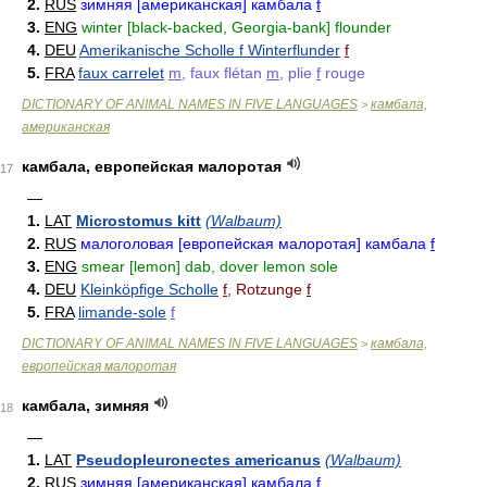
2.
RUS
зимняя [американская] камбала
f
3.
ENG
winter [black-backed, Georgia-bank] flounder
4.
DEU
Amerikanische Scholle f Winterflunder
f
5.
FRA
faux carrelet
m
, faux flétan
m
, plie
f
rouge
DICTIONARY OF ANIMAL NAMES IN FIVE LANGUAGES
камбала,
>
американская
камбала, европейская малоротая
17
—
1.
LAT
Microstomus kitt
(Walbaum)
2.
RUS
малоголовая [европейская малоротая] камбала
f
3.
ENG
smear [lemon] dab, dover lemon sole
4.
DEU
Kleinköpfige Scholle
f
, Rotzunge
f
5.
FRA
limande-sole
f
DICTIONARY OF ANIMAL NAMES IN FIVE LANGUAGES
камбала,
>
европейская малоротая
камбала, зимняя
18
—
1.
LAT
Pseudopleuronectes americanus
(Walbaum)
2.
RUS
зимняя [американская] камбала
f