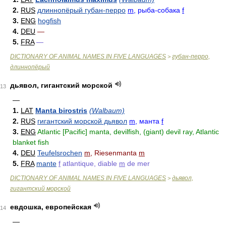
2.
RUS
длиннопёрый губан-перро
m
, рыба-собака
f
3.
ENG
hogfish
4.
DEU
—
5.
FRA
—
DICTIONARY OF ANIMAL NAMES IN FIVE LANGUAGES
губан-перро,
>
длиннопёрый
дьявол, гигантский морской
13
—
1.
LAT
Manta birostris
(Walbaum)
2.
RUS
гигантский морской дьявол
m
, манта
f
3.
ENG
Atlantic [Pacific] manta, devilfish, (giant) devil ray, Atlantic
blanket fish
4.
DEU
Teufelsrochen
m
, Riesenmanta
m
5.
FRA
mante
f
atlantique, diable
m
de mer
DICTIONARY OF ANIMAL NAMES IN FIVE LANGUAGES
дьявол,
>
гигантский морской
евдошка, европейская
14
—