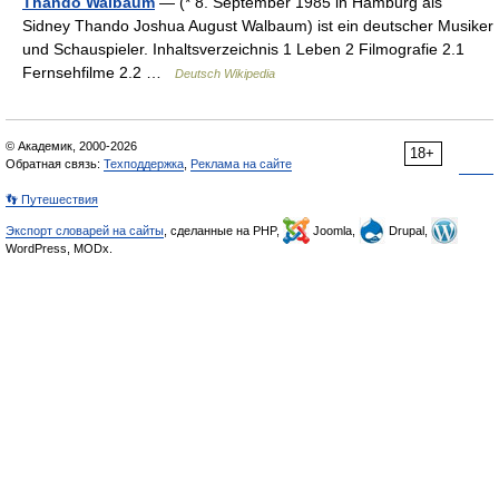
Thando Walbaum
— (* 8. September 1985 in Hamburg als
Sidney Thando Joshua August Walbaum) ist ein deutscher Musiker
und Schauspieler. Inhaltsverzeichnis 1 Leben 2 Filmografie 2.1
Fernsehfilme 2.2 …
Deutsch Wikipedia
© Академик, 2000-2026
18+
Обратная связь:
Техподдержка
,
Реклама на сайте
👣 Путешествия
Экспорт словарей на сайты
, сделанные на PHP,
Joomla,
Drupal,
WordPress, MODx.