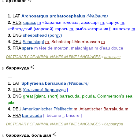
архосарг
4
—
1.
LAT
Archosargus probatocephalus
(Walbaum)
2.
RUS
карась
m
«баранья голова», архосарг
m
, саргус
m
,
кейпкодский (морской) карась
m
, рыба-каторжник
f
, шипсхед
m
3.
ENG
sheepshead (porgy)
4.
DEU
Schafskopf
m
, Schafskopf-Meerbrassen
m
5.
FRA
spare
m
tête de mouton, malachigan
m
d’eau douce
DICTIONARY OF ANIMAL NAMES IN FIVE LANGUAGES
архосарг
>
барракуда
5
—
1.
LAT
Sphyraena barracuda
(Walbaum)
2.
RUS
(большая) барракуда
f
3.
ENG
great [giant, short] barracuda, picuda, Commerson’s sea
pike
4.
DEU
Amerikanischer Pfeilhecht
m
, Atlantischer Barrakuda
m
5.
FRA
barracuda
f
, bécune
f
, brisure
f
DICTIONARY OF ANIMAL NAMES IN FIVE LANGUAGES
барракуда
>
барракуда, большая
6