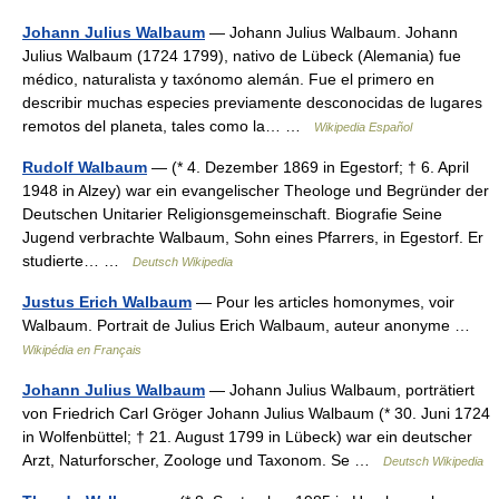
Johann Julius Walbaum
— Johann Julius Walbaum. Johann
Julius Walbaum (1724 1799), nativo de Lübeck (Alemania) fue
médico, naturalista y taxónomo alemán. Fue el primero en
describir muchas especies previamente desconocidas de lugares
remotos del planeta, tales como la… …
Wikipedia Español
Rudolf Walbaum
— (* 4. Dezember 1869 in Egestorf; † 6. April
1948 in Alzey) war ein evangelischer Theologe und Begründer der
Deutschen Unitarier Religionsgemeinschaft. Biografie Seine
Jugend verbrachte Walbaum, Sohn eines Pfarrers, in Egestorf. Er
studierte… …
Deutsch Wikipedia
Justus Erich Walbaum
— Pour les articles homonymes, voir
Walbaum. Portrait de Julius Erich Walbaum, auteur anonyme …
Wikipédia en Français
Johann Julius Walbaum
— Johann Julius Walbaum, porträtiert
von Friedrich Carl Gröger Johann Julius Walbaum (* 30. Juni 1724
in Wolfenbüttel; † 21. August 1799 in Lübeck) war ein deutscher
Arzt, Naturforscher, Zoologe und Taxonom. Se …
Deutsch Wikipedia