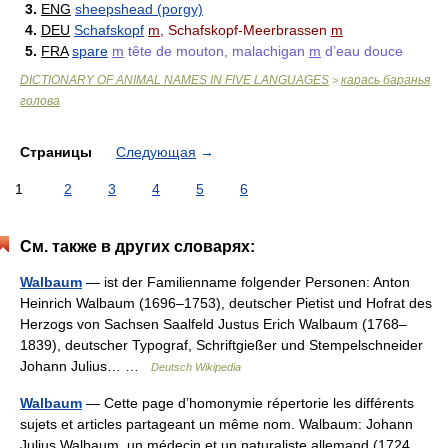
3.
ENG
sheepshead (porgy)
4.
DEU
Schafskopf
m
, Schafskopf-Meerbrassen
m
5.
FRA
spare
m
tête de mouton, malachigan
m
d’eau douce
DICTIONARY OF ANIMAL NAMES IN FIVE LANGUAGES
карась баранья
>
голова
Страницы
Следующая
→
1
2
3
4
5
6
См. также в других словарях:
Walbaum
— ist der Familienname folgender Personen: Anton
Heinrich Walbaum (1696–1753), deutscher Pietist und Hofrat des
Herzogs von Sachsen Saalfeld Justus Erich Walbaum (1768–
1839), deutscher Typograf, Schriftgießer und Stempelschneider
Johann Julius… …
Deutsch Wikipedia
Walbaum
— Cette page d’homonymie répertorie les différents
sujets et articles partageant un même nom. Walbaum: Johann
Julius Walbaum, un médecin et un naturaliste allemand (1724