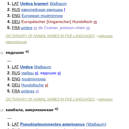
1.
LAT
Umbra krameri
Walbaum
2.
RUS
европейская евдошка
f
3.
ENG
European mudminnow
4.
DEU
Europäischer [Ungarischer] Hundsfisch
m
5.
FRA
umbre
m
de Cramer, poisson-chien
m
DICTIONARY OF ANIMAL NAMES IN FIVE LANGUAGES
евдошка,
>
европейская
евдошки
15
—
1.
LAT
Umbra
Walbaum
2.
RUS
умбры
pl
, евдошки
pl
3.
ENG
mudminnows
4.
DEU
Hundsfische
pl
5.
FRA
umbres
pl
DICTIONARY OF ANIMAL NAMES IN FIVE LANGUAGES
евдошки
>
камбала, американская
16
—
1.
LAT
Pseudopleuronectes americanus
(Walbaum)