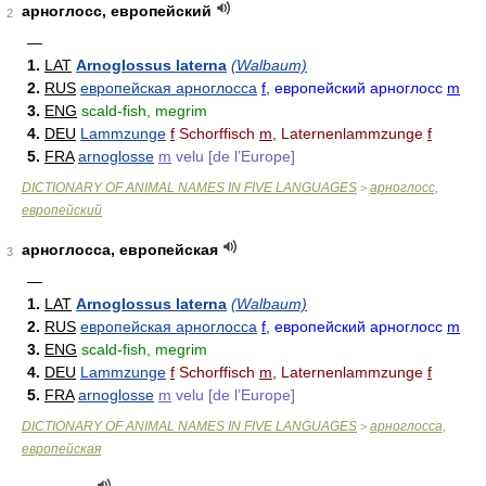
арноглосс, европейский
2
—
1.
LAT
Arnoglossus laterna
(Walbaum)
2.
RUS
европейская арноглосса
f
, европейский арноглосс
m
3.
ENG
scald-fish, megrim
4.
DEU
Lammzunge
f
Schorffisch
m
, Laternenlammzunge
f
5.
FRA
arnoglosse
m
velu [de l’Europe]
DICTIONARY OF ANIMAL NAMES IN FIVE LANGUAGES
арноглосс,
>
европейский
арноглосса, европейская
3
—
1.
LAT
Arnoglossus laterna
(Walbaum)
2.
RUS
европейская арноглосса
f
, европейский арноглосс
m
3.
ENG
scald-fish, megrim
4.
DEU
Lammzunge
f
Schorffisch
m
, Laternenlammzunge
f
5.
FRA
arnoglosse
m
velu [de l’Europe]
DICTIONARY OF ANIMAL NAMES IN FIVE LANGUAGES
арноглосса,
>
европейская