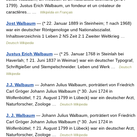
1799). Justus Erich Walbaum, un fondeur et un créateur de
caractères… …
Wikipédia en Français
Jost Walbaum
— (* 22. Januar 1889 in Steinheim; † nach 1968)
war ein deutscher Röntgenologe und Nationalsozialist.
Inhaltsverzeichnis 1 Leben 2 NS Zeit 2.1 Zweiter Weltkrieg …
Deutsch Wikipedia
Justus Erich Walbaum
— (* 25. Januar 1768 in Steinlah bei
Haverlah; † 21. Juni 1837 in Weimar) war ein deutscher Typograf,
Schriftgießer und Stempelschneider. Leben und Werk …
Deutsch
Wikipedia
J.J. Walbaum
— Johann Julius Walbaum, porträtiert von Friedrich
Carl Gröger Johann Julius Walbaum (* 30. Juni 1724 in
Wolfenbüttel; † 21. August 1799 in Lübeck) war ein deutscher Arzt,
Naturforscher, Zoologe …
Deutsch Wikipedia
J. J. Walbaum
— Johann Julius Walbaum, porträtiert von Friedrich
Carl Gröger Johann Julius Walbaum (* 30. Juni 1724 in
Wolfenbüttel; † 21. August 1799 in Lübeck) war ein deutscher Arzt,
Naturforscher, Zoologe …
Deutsch Wikipedia