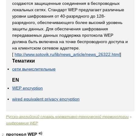
создаются защищенные соединения в беспроводных
локальных сетях. Стандарт WEP предлагает различные
уровни шифрования от 40-разрядного до 128-
разрядного, обеспечивающего более высокий уровень
защиты данных. Для обеспечения шифрования
передаваемых данных поддержка протокола WEP
должна быть включена на точке беспроводного доступа и
на клиентском сетевом адаптере.
[
http://www.sotovik.ru/lib/news_article/news_26322.html
]
Тематики
сети вычислительные
EN
WEP encryption
wired equivalent privacy encryption
Русско-английский словарь нормативно-технической терминологии
>
шифрование WEP
протокол WEP
2