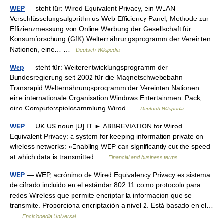
WEP
— steht für: Wired Equivalent Privacy, ein WLAN
Verschlüsselungsalgorithmus Web Efficiency Panel, Methode zur
Effizienzmessung von Online Werbung der Gesellschaft für
Konsumforschung (GfK) Welternährungsprogramm der Vereinten
Nationen, eine… …
Deutsch Wikipedia
Wep
— steht für: Weiterentwicklungsprogramm der
Bundesregierung seit 2002 für die Magnetschwebebahn
Transrapid Welternährungsprogramm der Vereinten Nationen,
eine internationale Organisation Windows Entertainment Pack,
eine Computerspielesammlung Wired …
Deutsch Wikipedia
WEP
— UK US noun [U] IT ► ABBREVIATION for Wired
Equivalent Privacy: a system for keeping information private on
wireless networks: »Enabling WEP can significantly cut the speed
at which data is transmitted …
Financial and business terms
WEP
— WEP, acrónimo de Wired Equivalency Privacy es sistema
de cifrado incluido en el estándar 802.11 como protocolo para
redes Wireless que permite encriptar la información que se
transmite. Proporciona encriptación a nivel 2. Está basado en el…
…
Enciclopedia Universal