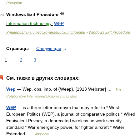
Provision
Windows Exit Procedure
20
Information technology:
WEP
Универсальный русско-английский словарь
Windows Exit Procedure
>
Страницы
Следующая
→
1
2
3
См. также в других словарях:
Wep
— Wep, obs. imp. of {Weep}. [1913 Webster] …
The
Collaborative International Dictionary of English
WEP
— is a three letter acronym that may refer to:* West
European Politics (WEP), a journal of comparative politics * Wired
Equivalent Privacy, a deprecated wireless network security
standard * War emergency power, for fighter aircraft * Water
Extended …
Wikipedia