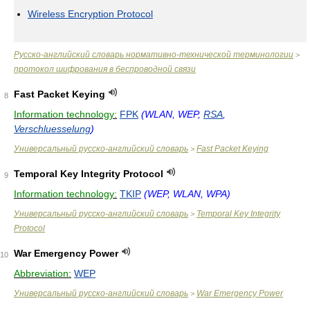
Wireless Encryption Protocol
Русско-английский словарь нормативно-технической терминологии
>
протокол шифрования в беспроводной связи
Fast Packet Keying
8
Information technology:
FPK
(WLAN, WEP,
RSA
,
Verschluesselung
)
Универсальный русско-английский словарь
Fast Packet Keying
>
Temporal Key Integrity Protocol
9
Information technology:
TKIP
(WEP, WLAN, WPA)
Универсальный русско-английский словарь
Temporal Key Integrity
>
Protocol
War Emergency Power
10
Abbreviation:
WEP
Универсальный русско-английский словарь
War Emergency Power
>