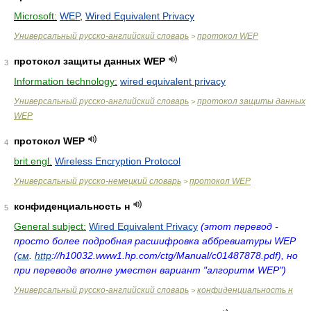
Microsoft:
WEP
,
Wired Equivalent Privacy
Универсальный русско-английский словарь
протокол WEP
>
протокол защиты данных WEP
3
Information technology:
wired equivalent privacy
Универсальный русско-английский словарь
протокол защиты данных
>
WEP
протокол WEP
4
brit.engl.
Wireless Encryption Protocol
Универсальный русско-немецкий словарь
протокол WEP
>
конфиденциальность н
5
General subject:
Wired Equivalent Privacy
(этот перевод -
просто более подробная расшифровка аббревиатуры WEP
(
см
.
http
://h10032.www1.hp.com/ctg/Manual/c01487878.pdf), но
при переводе вполне уместен вариант "алгоритм WEP")
Универсальный русско-английский словарь
конфиденциальность н
>