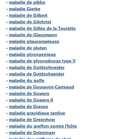
-
maladie de gibbs
-
maladie Gierke
-
maladie de Gilbert
-
maladie de Gilchrist
-
maladie de Gilles de la Tourette
-
maladie de Glanzmann
-
maladie glaucomateuse
-
maladie de gluten
-
maladie glycogenique
-
maladie de glycogénose type V
-
maladie de Goldschneider
-
maladie de Goldschaeider
-
maladie du golfe
-
maladie de Gougerot-Carteaud
-
maladie de Gowers
-
maladie de Gowers II
-
maladie de Graves
-
maladie gravidique tardive
-
maladie de Greenhow
-
maladie du greffon contre l'hôte
-
maladie de Griesinger