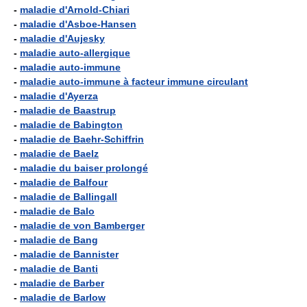
-
maladie d'Arnold-Chiari
-
maladie d'Asboe-Hansen
-
maladie d'Aujesky
-
maladie auto-allergique
-
maladie auto-immune
-
maladie auto-immune à facteur immune circulant
-
maladie d'Ayerza
-
maladie de Baastrup
-
maladie de Babington
-
maladie de Baehr-Schiffrin
-
maladie de Baelz
-
maladie du baiser prolongé
-
maladie de Balfour
-
maladie de Ballingall
-
maladie de Balo
-
maladie de von Bamberger
-
maladie de Bang
-
maladie de Bannister
-
maladie de Banti
-
maladie de Barber
-
maladie de Barlow