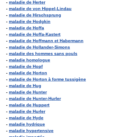
-
maladie de Herter
-
maladie de von Hippel-Lindau
-
maladie de Hirschsprung
-
maladie de Hodgkin
-
maladie de Hoffa
-
maladie de Hoffa-Kastert
-
maladie de Hoffmann et Habermann
-
maladie de Hollander-Simons
-
maladie des hommes sans pouls
-
maladie homologue
-
maladie de Hopf
-
maladie de Horton
-
maladie de Horton à forme tussigène
-
maladie de Hug
-
maladie de Hunter
-
maladie de Hunter-Hurler
-
maladie de Huppert
-
maladie de Hurler
-
maladie de Hyde
-
maladie hydrique
-
maladie hypertensive