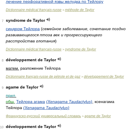
лечение перфоративной язвы желудка по Тейлору
Dictionnaire médical français-russe
méthode de Taylor
>
syndrome de Taylor
7
синдром Тейлора
(
семейное заболевание, сочетание поздно
развивающегося птоза век и прогрессирующего
расстройства глотания
)
Dictionnaire médical français-russe
syndrome de Taylor
>
développement de Taylor
8
матем.
разложение Тейлора
Dictionnaire français-russe de pétrole et de gaz
développement de Taylor
>
agame de Taylor
9
прил.
общ.
Тейлора агама
(Xenagama Taudactylus)
, ксенагама
Тейлора
(Xenagama Taudactylus)
Французско-русский универсальный словарь
agame de Taylor
>
développement de Taylor
10