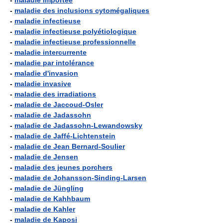
-
maladie importée
-
maladie des inclusions cytomégaliques
-
maladie infectieuse
-
maladie infectieuse polyétiologique
-
maladie infectieuse professionnelle
-
maladie intercurrente
-
maladie par intolérance
-
maladie d'invasion
-
maladie invasive
-
maladie des irradiations
-
maladie de Jaccoud-Osler
-
maladie de Jadassohn
-
maladie de Jadassohn-Lewandowsky
-
maladie de Jaffé-Lichtenstein
-
maladie de Jean Bernard-Soulier
-
maladie de Jensen
-
maladie des jeunes porchers
-
maladie de Johansson-Sinding-Larsen
-
maladie de Jüngling
-
maladie de Kahhbaum
-
maladie de Kahler
-
maladie de Kaposi