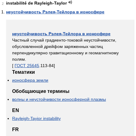
instabilité de Rayleigh-Taylor
2
неустойчивость Рэлея-Тейлора в ионосфере
неустойчивость Рэлея-Тейлора в ионосфере
Частный случай градиенто-токовой неустойчивости,
обусловленной дрейфом заряженных частиц
перпендикулярно гравитационному и геомагнитному
полям.
[
ГОСТ 25645
.113-84]
Тематики
ионосфера земли
Обобщающие термины
волны и неустойчивости ионосферной плазмы
EN
Rayleigh-Tayior instability
FR