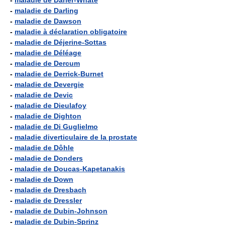
-
maladie de Darier-Whate
-
maladie de Darling
-
maladie de Dawson
-
maladie à déclaration obligatoire
-
maladie de Déjerine-Sottas
-
maladie de Déléage
-
maladie de Dercum
-
maladie de Derrick-Burnet
-
maladie de Devergie
-
maladie de Devic
-
maladie de Dieulafoy
-
maladie de Dighton
-
maladie de Di Guglielmo
-
maladie diverticulaire de la prostate
-
maladie de Dôhle
-
maladie de Donders
-
maladie de Doucas-Kapetanakis
-
maladie de Down
-
maladie de Dresbach
-
maladie de Dressler
-
maladie de Dubin-Johnson
-
maladie de Dubin-Sprinz