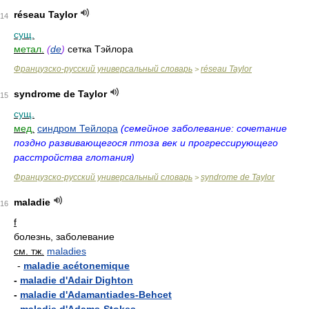
réseau Taylor
14
сущ.
метал.
(
de
)
сетка Тэйлора
Французско-русский универсальный словарь
réseau Taylor
>
syndrome de Taylor
15
сущ.
мед.
синдром Тейлора
(семейное заболевание: сочетание
поздно развивающегося птоза век и прогрессирующего
расстройства глотания)
Французско-русский универсальный словарь
syndrome de Taylor
>
maladie
16
f
болезнь, заболевание
см. тж.
maladies
-
maladie acétonemique
-
maladie d'Adair Dighton
-
maladie d'Adamantiades-Behcet