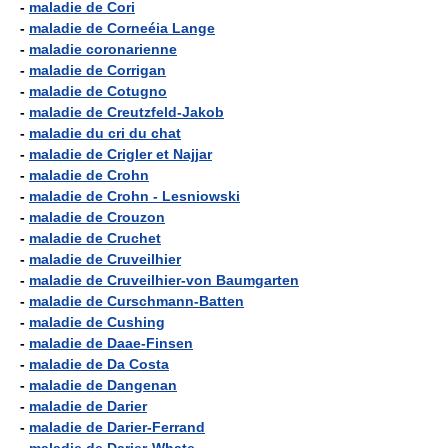
-
maladie de Cori
-
maladie de Corneéia Lange
-
maladie coronarienne
-
maladie de Corrigan
-
maladie de Cotugno
-
maladie de Creutzfeld-Jakob
-
maladie du cri du chat
-
maladie de Crigler et Najjar
-
maladie de Crohn
-
maladie de Crohn - Lesniowski
-
maladie de Crouzon
-
maladie de Cruchet
-
maladie de Cruveilhier
-
maladie de Cruveilhier-von Baumgarten
-
maladie de Curschmann-Batten
-
maladie de Cushing
-
maladie de Daae-Finsen
-
maladie de Da Costa
-
maladie de Dangenan
-
maladie de Darier
-
maladie de Darier-Ferrand