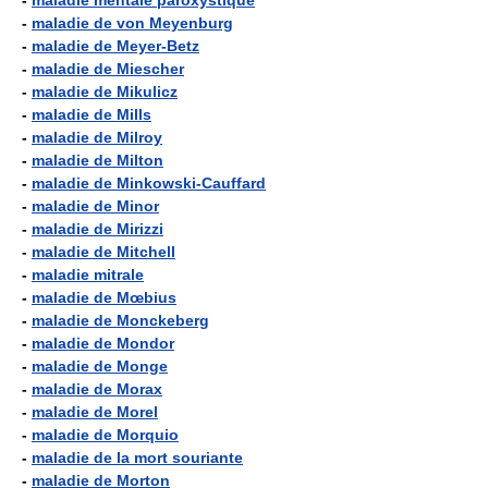
-
maladie mentale paroxystique
-
maladie de von Meyenburg
-
maladie de Meyer-Betz
-
maladie de Miescher
-
maladie de Mikulicz
-
maladie de Mills
-
maladie de Milroy
-
maladie de Milton
-
maladie de Minkowski-Cauffard
-
maladie de Minor
-
maladie de Mirizzi
-
maladie de Mitchell
-
maladie mitrale
-
maladie de Mœbius
-
maladie de Monckeberg
-
maladie de Mondor
-
maladie de Monge
-
maladie de Morax
-
maladie de Morel
-
maladie de Morquio
-
maladie de la mort souriante
-
maladie de Morton