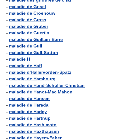
-
maladie des griffures de chat
-
maladie de Grisel
-
maladie de Croenouw
-
maladie de Gross
-
maladie de Gruber
-
maladie de Guertin
-
maladie de Guillain-Barre
-
maladie de Gull
-
maladie de Gull-Sutton
-
maladie H
-
maladie de Haff
-
maladie d'Hallervorden-Spatz
-
maladie de Hambourg
-
maladie de Hand-Schüller-Christian
-
maladie de Hanot-Mac Mahon
-
maladie de Hansen
-
maladie de Harada
-
maladie de Harley
-
maladie de Hartnup
-
maladie de Hashimoto
-
maladie de Haxthausen
-
maladie de Hayem-Faber