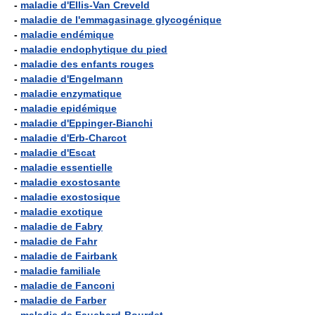
-
maladie d'Ellis-Van Creveld
-
maladie de l'emmagasinage glycogénique
-
maladie endémique
-
maladie endophytique du pied
-
maladie des enfants rouges
-
maladie d'Engelmann
-
maladie enzymatique
-
maladie epidémique
-
maladie d'Eppinger-Bianchi
-
maladie d'Erb-Charcot
-
maladie d'Escat
-
maladie essentielle
-
maladie exostosante
-
maladie exostosique
-
maladie exotique
-
maladie de Fabry
-
maladie de Fahr
-
maladie de Fairbank
-
maladie familiale
-
maladie de Fanconi
-
maladie de Farber