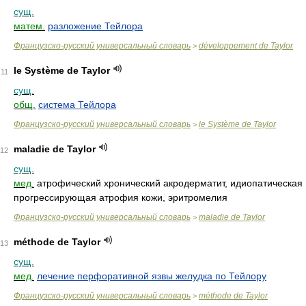
сущ.
матем.
разложение Тейлора
Французско-русский универсальный словарь
développement de Taylor
>
le Système de Taylor
11
сущ.
общ.
система Тейлора
Французско-русский универсальный словарь
le Système de Taylor
>
maladie de Taylor
12
сущ.
мед.
атрофический хронический акродерматит, идиопатическая
прогрессирующая атрофия кожи, эритромелия
Французско-русский универсальный словарь
maladie de Taylor
>
méthode de Taylor
13
сущ.
мед.
лечение перфоративной язвы желудка по Тейлору
Французско-русский универсальный словарь
méthode de Taylor
>