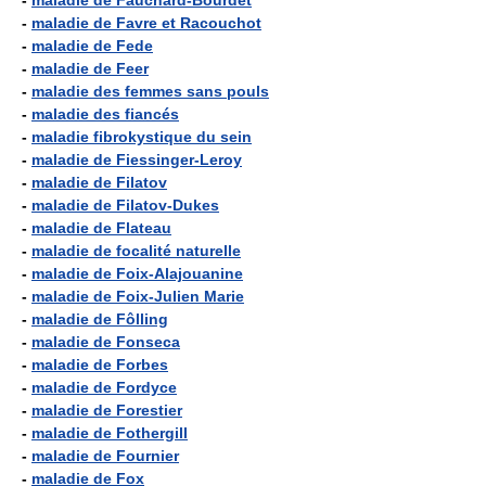
-
maladie de Fauchard-Bourdet
-
maladie de Favre et Racouchot
-
maladie de Fede
-
maladie de Feer
-
maladie des femmes sans pouls
-
maladie des fiancés
-
maladie fibrokystique du sein
-
maladie de Fiessinger-Leroy
-
maladie de Filatov
-
maladie de Filatov-Dukes
-
maladie de Flateau
-
maladie de focalité naturelle
-
maladie de Foix-Alajouanine
-
maladie de Foix-Julien Marie
-
maladie de Fôlling
-
maladie de Fonseca
-
maladie de Forbes
-
maladie de Fordyce
-
maladie de Forestier
-
maladie de Fothergill
-
maladie de Fournier
-
maladie de Fox