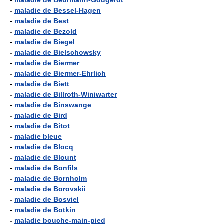
-
maladie de Beurmann-Gougerot
-
maladie de Bessel-Hagen
-
maladie de Best
-
maladie de Bezold
-
maladie de Biegel
-
maladie de Bielschowsky
-
maladie de Biermer
-
maladie de Biermer-Ehrlich
-
maladie de Biett
-
maladie de Billroth-Winiwarter
-
maladie de Binswange
-
maladie de Bird
-
maladie de Bitot
-
maladie bleue
-
maladie de Blocq
-
maladie de Blount
-
maladie de Bonfils
-
maladie de Bornholm
-
maladie de Borovskii
-
maladie de Bosviel
-
maladie de Botkin
-
maladie bouche-main-pied