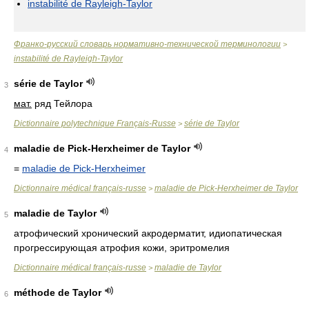
instabilité de Rayleigh-Taylor
Франко-русский словарь нормативно-технической терминологии
>
instabilité de Rayleigh-Taylor
série de Taylor
3
мат.
ряд Тейлора
Dictionnaire polytechnique Français-Russe
série de Taylor
>
maladie de Pick-Herxheimer de Taylor
4
=
maladie de Pick-Herxheimer
Dictionnaire médical français-russe
maladie de Pick-Herxheimer de Taylor
>
maladie de Taylor
5
атрофический хронический акродерматит, идиопатическая
прогрессирующая атрофия кожи, эритромелия
Dictionnaire médical français-russe
maladie de Taylor
>
méthode de Taylor
6