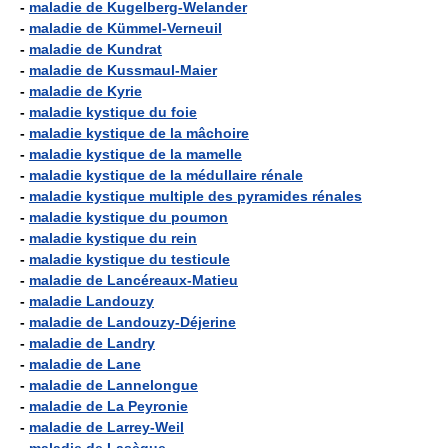
-
maladie de Kugelberg-Welander
-
maladie de Kümmel-Verneuil
-
maladie de Kundrat
-
maladie de Kussmaul-Maier
-
maladie de Kyrie
-
maladie kystique du foie
-
maladie kystique de la mâchoire
-
maladie kystique de la mamelle
-
maladie kystique de la médullaire rénale
-
maladie kystique multiple des pyramides rénales
-
maladie kystique du poumon
-
maladie kystique du rein
-
maladie kystique du testicule
-
maladie de Lancéreaux-Matieu
-
maladie Landouzy
-
maladie de Landouzy-Déjerine
-
maladie de Landry
-
maladie de Lane
-
maladie de Lannelongue
-
maladie de La Peyronie
-
maladie de Larrey-Weil