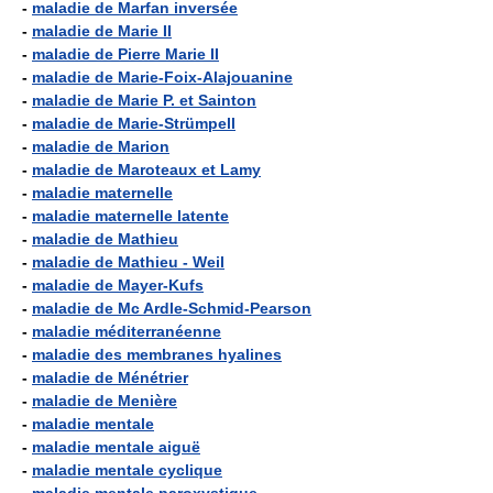
-
maladie de Marfan inversée
-
maladie de Marie II
-
maladie de Pierre Marie II
-
maladie de Marie-Foix-Alajouanine
-
maladie de Marie P. et Sainton
-
maladie de Marie-Strümpell
-
maladie de Marion
-
maladie de Maroteaux et Lamy
-
maladie maternelle
-
maladie maternelle latente
-
maladie de Mathieu
-
maladie de Mathieu - Weil
-
maladie de Mayer-Kufs
-
maladie de Mc Ardle-Schmid-Pearson
-
maladie méditerranéenne
-
maladie des membranes hyalines
-
maladie de Ménétrier
-
maladie de Menière
-
maladie mentale
-
maladie mentale aiguë
-
maladie mentale cyclique