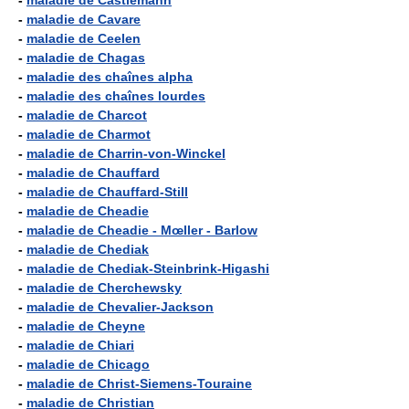
-
maladie de Castlemann
-
maladie de Cavare
-
maladie de Ceelen
-
maladie de Chagas
-
maladie des chaînes alpha
-
maladie des chaînes lourdes
-
maladie de Charcot
-
maladie de Charmot
-
maladie de Charrin-von-Winckel
-
maladie de Chauffard
-
maladie de Chauffard-Still
-
maladie de Cheadie
-
maladie de Cheadie - Mœller - Barlow
-
maladie de Chediak
-
maladie de Chediak-Steinbrink-Higashi
-
maladie de Cherchewsky
-
maladie de Chevalier-Jackson
-
maladie de Cheyne
-
maladie de Chiari
-
maladie de Chicago
-
maladie de Christ-Siemens-Touraine
-
maladie de Christian