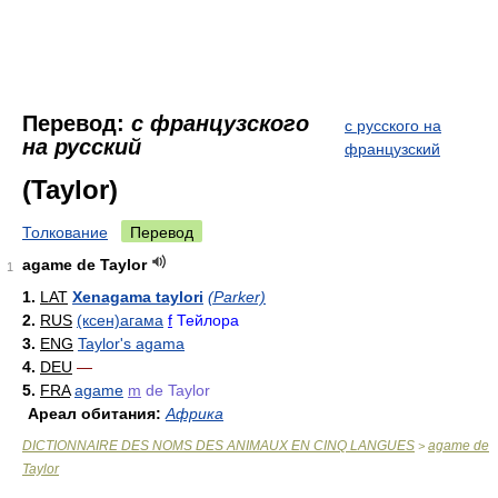
Перевод:
с французского
с русского на
на русский
французский
(Taylor)
Толкование
Перевод
agame de Taylor
1
1.
LAT
Xenagama taylori
(Parker)
2.
RUS
(ксен)агама
f
Тейлора
3.
ENG
Taylor's agama
4.
DEU
—
5.
FRA
agame
m
de Taylor
Ареал обитания:
Африка
DICTIONNAIRE DES NOMS DES ANIMAUX EN CINQ LANGUES
agame de
>
Taylor