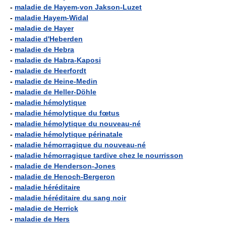
-
maladie de Hayem-von Jakson-Luzet
-
maladie Hayem-Widal
-
maladie de Hayer
-
maladie d'Heberden
-
maladie de Hebra
-
maladie de Habra-Kaposi
-
maladie de Heerfordt
-
maladie de Heine-Medin
-
maladie de Heller-Döhle
-
maladie hémolytique
-
maladie hémolytique du fœtus
-
maladie hémolytique du nouveau-né
-
maladie hémolytique périnatale
-
maladie hémorragique du nouveau-né
-
maladie hémorragique tardive chez le nourrisson
-
maladie de Henderson-Jones
-
maladie de Henoch-Bergeron
-
maladie héréditaire
-
maladie héréditaire du sang noir
-
maladie de Herrick
-
maladie de Hers