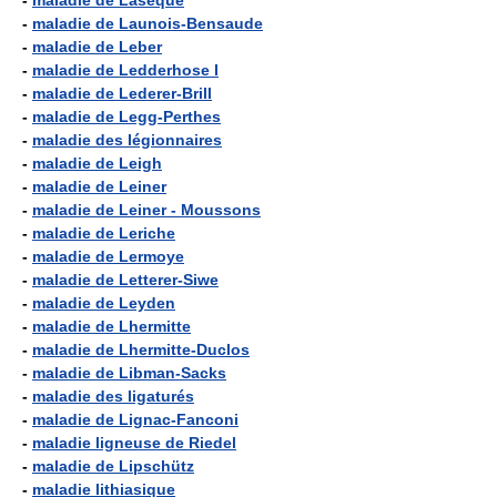
-
maladie de Lasèque
-
maladie de Launois-Bensaude
-
maladie de Leber
-
maladie de Ledderhose I
-
maladie de Lederer-Brill
-
maladie de Legg-Perthes
-
maladie des légionnaires
-
maladie de Leigh
-
maladie de Leiner
-
maladie de Leiner - Moussons
-
maladie de Leriche
-
maladie de Lermoye
-
maladie de Letterer-Siwe
-
maladie de Leyden
-
maladie de Lhermitte
-
maladie de Lhermitte-Duclos
-
maladie de Libman-Sacks
-
maladie des ligaturés
-
maladie de Lignac-Fanconi
-
maladie ligneuse de Riedel
-
maladie de Lipschütz
-
maladie lithiasique