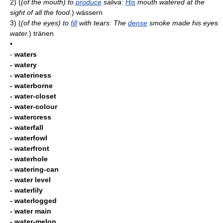
2)
(
(of the mouth) to
produce
saliva:
His
mouth watered at the
sight of all the food.
)
wässern
3)
(
(of the eyes) to
fill
with tears: The
dense
smoke made his eyes
water.
)
tränen
•
-
waters
- watery
- wateriness
- waterborne
- water-closet
- water-colour
- watercress
- waterfall
- waterfowl
- waterfront
- waterhole
- watering-can
- water level
- waterlily
- waterlogged
- water main
- water-melon