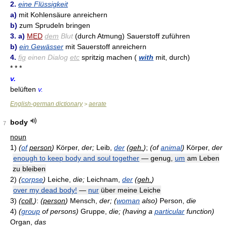
2.
eine Flüssigkeit
a)
mit Kohlensäure anreichern
b)
zum Sprudeln bringen
3. a)
MED
dem
Blut
(durch Atmung) Sauerstoff zuführen
b)
ein Gewässer
mit Sauerstoff anreichern
4.
fig
einen Dialog
etc
spritzig machen (
with
mit, durch)
* * *
v.
belüften
v.
English-german dictionary
aerate
>
body
7
noun
1)
(
of
person
)
Körper,
der;
Leib,
der
(
geh.
)
;
(of
animal
)
Körper,
der
enough to keep body and soul together
— genug,
um
am Leben
zu bleiben
2)
(
corpse
)
Leiche,
die;
Leichnam,
der
(
geh.
)
over my dead body!
—
nur
über meine Leiche
3)
(
coll.
)
:
(
person
)
Mensch,
der;
(
woman
also)
Person,
die
4)
(
group
of persons)
Gruppe,
die;
(having a
particular
function)
Organ,
das