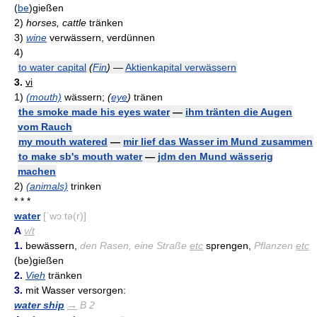
(
be
)gießen
2)
horses, cattle
tränken
3)
wine
verwässern, verdünnen
4)
to water capital
(
Fin
)
—
Aktienkapital verwässern
3.
vi
1)
(mouth)
wässern;
(
eye
)
tränen
the smoke made his eyes water
—
ihm tränten die Augen
vom Rauch
my mouth watered
—
mir lief das Wasser im Mund zusammen
to make sb's mouth water
—
jdm den Mund wässerig
machen
2)
(animals)
trinken
* * *
water
[ˈwɔːtə(r)]
A
v/t
1.
bewässern,
den Rasen, eine Straße
etc
sprengen,
Pflanzen
etc
(be)gießen
2.
Vieh
tränken
3.
mit Wasser versorgen:
water ship
→
B 2