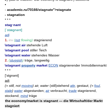
•
-
academic.ru/70166/stagnate">stagnate
- stagnation
* * *
stag·nant
[ˈstægnənt]
adj
1.
inv
(
not
flowing)
stagnierend
\stagnant air
stehende Luft
\stagnant pool
stiller Teich
\stagnant water
stehendes Wasser
2.
(
sluggish
)
träge, langweilig
\stagnant
property
market
ECON
stagnierender Immobilienmarkt
* * *
['stgnənt]
adj
(= still, not
moving
)
air, water
(still)stehend
attr
, gestaut;
(=
foul
,
stale
)
water
abgestanden;
air
verbraucht;
trade
stagnierend,
stockend;
mind
träge
the economy/market is stagnant — die Wirtschaft/der Markt
stagniert