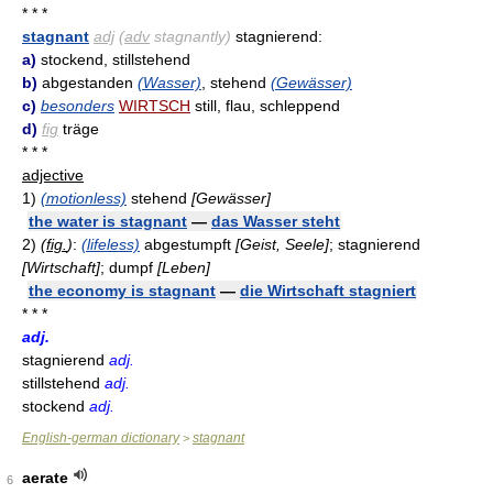
* * *
stagnant
adj
(
adv
stagnantly)
stagnierend:
a)
stockend, stillstehend
b)
abgestanden
(Wasser)
, stehend
(Gewässer)
c)
besonders
WIRTSCH
still, flau, schleppend
d)
fig
träge
* * *
adjective
1)
(motionless)
stehend
[Gewässer]
the water is stagnant
—
das Wasser steht
2)
(
fig.
)
:
(lifeless)
abgestumpft
[Geist, Seele]
; stagnierend
[Wirtschaft]
; dumpf
[Leben]
the economy is stagnant
—
die Wirtschaft stagniert
* * *
adj.
stagnierend
adj.
stillstehend
adj.
stockend
adj.
English-german dictionary
stagnant
>
aerate
6