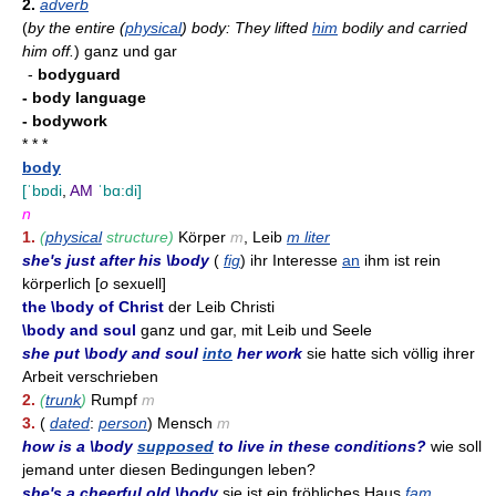
2.
adverb
(
by the entire (
physical
) body: They lifted
him
bodily and carried
him off.
)
ganz und gar
-
bodyguard
- body language
- bodywork
* * *
body
[ˈbɒdi
,
AM
ˈbɑ:di]
n
1.
(
physical
structure)
Körper
m
, Leib
m liter
she's just after his \body
(
fig
) ihr Interesse
an
ihm ist rein
körperlich [
o
sexuell]
the \body of Christ
der Leib Christi
\body and soul
ganz und gar, mit Leib und Seele
she put \body and soul
into
her work
sie hatte sich völlig ihrer
Arbeit verschrieben
2.
(
trunk
)
Rumpf
m
3.
(
dated
:
person
) Mensch
m
how is a \body
supposed
to live in these conditions?
wie soll
jemand unter diesen Bedingungen leben?
she's a cheerful old \body
sie ist ein fröhliches Haus
fam