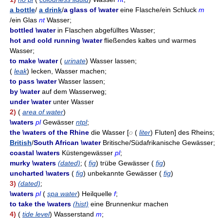
a bottle
/
a drink
/
a glass of \water
eine Flasche/ein Schluck
m
/ein Glas
nt
Wasser;
bottled \water
in Flaschen abgefülltes Wasser;
hot and cold running \water
fließendes kaltes und warmes
Wasser;
to make \water
(
urinate
) Wasser lassen;
(
leak
) lecken, Wasser machen;
to pass \water
Wasser lassen;
by \water
auf dem Wasserweg;
under \water
unter Wasser
2)
(
area of water
)
\waters
pl
Gewässer
ntpl
;
the \waters of the Rhine
die Wasser [
o
(
liter
) Fluten] des Rheins;
British
/
South African \water
Britische/Südafrikanische Gewässer;
coastal \waters
Küstengewässer
pl
;
murky \waters
(dated)
; (
fig
) trübe Gewässer (
fig
)
uncharted \waters
(
fig
) unbekannte Gewässer (
fig
)
3)
(dated)
;
\waters
pl
(
spa water
) Heilquelle
f
;
to take the \waters
(hist)
eine Brunnenkur machen
4)
(
tide level
) Wasserstand
m
;