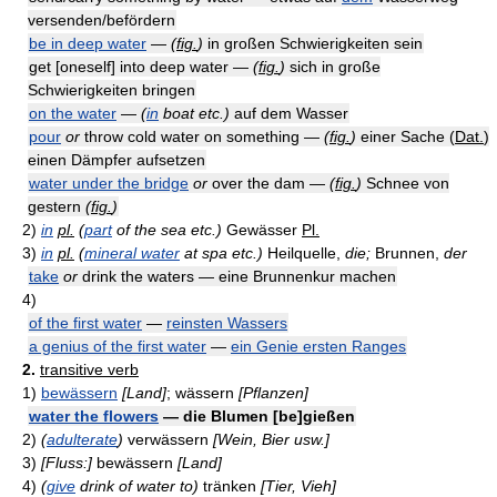
versenden/befördern
be in deep water
—
(
fig.
)
in großen Schwierigkeiten sein
get [oneself] into deep water —
(
fig.
)
sich in große
Schwierigkeiten bringen
on the water
—
(
in
boat etc.)
auf dem Wasser
pour
or
throw cold water on something —
(
fig.
)
einer Sache (
Dat.
)
einen Dämpfer aufsetzen
water under the bridge
or
over the dam —
(
fig.
)
Schnee von
gestern
(
fig.
)
2)
in
pl.
(
part
of the sea etc.)
Gewässer
Pl.
3)
in
pl.
(
mineral water
at spa etc.)
Heilquelle,
die;
Brunnen,
der
take
or
drink the waters — eine Brunnenkur machen
4)
of the first water
—
reinsten Wassers
a genius of the first water
—
ein Genie ersten Ranges
2.
transitive verb
1)
bewässern
[Land]
; wässern
[Pflanzen]
water the flowers
— die Blumen [be]gießen
2)
(
adulterate
)
verwässern
[Wein, Bier usw.]
3)
[Fluss:]
bewässern
[Land]
4)
(
give
drink of water to)
tränken
[Tier, Vieh]