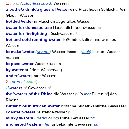
1.
no pl
(colourless liquid)
Wasser
nt
a bottle/a drink/a glass of \water
eine Flasche/ein Schluck
m
/ein
Glas
nt
Wasser
bottled \water
in Flaschen abgefülltes Wasser
\water
for
domestic use
Haushaltsbrauchwasser
nt
\water
for
firefighting
Löschwasser
nt
hot and cold running \water
fließendes kaltes und warmes
Wasser
to make \water
(
urinate
)
Wasser lassen;
(
leak
)
lecken, Wasser
machen
to pass \water
Wasser lassen
by \water
auf dem Wasserweg
under \water
unter Wasser
2.
(
area
of water)
▪
\waters
pl
Gewässer
pl
the \waters of the Rhine
die Wasser
pl
[
o
liter
Fluten
pl
] des
Rheins
British/South African \water
Britische/Südafrikanische Gewässer
coastal \waters
Küstengewässer
pl
murky \waters
(
dated
or
fig
) trübe Gewässer
fig
uncharted \waters
(
fig
) unbekannte Gewässer
fig