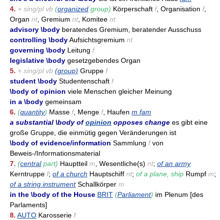
4.
+ sing/pl vb
(
organized
group)
Körperschaft
f
, Organisation
f
,
Organ
nt
, Gremium
nt
, Komitee
nt
advisory \body
beratendes Gremium, beratender Ausschuss
controlling \body
Aufsichtsgremium
nt
governing \body
Leitung
f
legislative \body
gesetzgebendes Organ
5.
+ sing/pl vb
(group)
Gruppe
f
student \body
Studentenschaft
f
\body of opinion
viele Menschen gleicher Meinung
in a \body
gemeinsam
6.
(
quantity
)
Masse
f
, Menge
f
, Haufen
m fam
a substantial \body of
opinion
opposes change
es gibt eine
große Gruppe, die einmütig gegen Veränderungen ist
\body of evidence/information
Sammlung
f
von
Beweis-/Informationsmaterial
7.
(
central
part)
Hauptteil
m
, Wesentliche(s)
nt
;
of an army
Kerntruppe
f
;
of a church
Hauptschiff
nt
;
of a plane, ship
Rumpf
m
;
of a string instrument
Schallkörper
m
in the \body of the House
BRIT
(
Parliament
)
im Plenum [des
Parlaments]
8.
AUTO
Karosserie
f