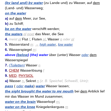
(by land and) by water
(zu Lande und) zu Wasser, auf
dem
(Land- und) Wasserweg;
on the water
a)
auf
dem
Meer, zur See,
b)
zu Schiff;
be on the water
verschifft werden;
the waters
pl
poet
das Meer, die See
4.
meist
pl
Flut
f
, Fluten
pl
, Wasser
n
oder
pl
5.
Wasserstand
m
:
→
high water
,
low water
6.
Wasserspiegel
m
:
above (
below
) (the) water
über (unter) Wasser
oder
dem
Wasserspiegel
7.
(Toiletten)
Wasser
n
8.
CHEM
Wasserlösung
f
9.
MED
,
PHYSIOL
a)
Wasser
n
, Sekret
n
(z. B. Speichel, Schweiß, Urin)
:
pass
(
oder
make
)
water
Wasser lassen;
the sight brought the water to my mouth
bei
dem
Anblick lief
mir das Wasser im Mund zusammen;
water on the brain
Wasserkopf
m
;
water on the knee
Kniegelenkerguss
m