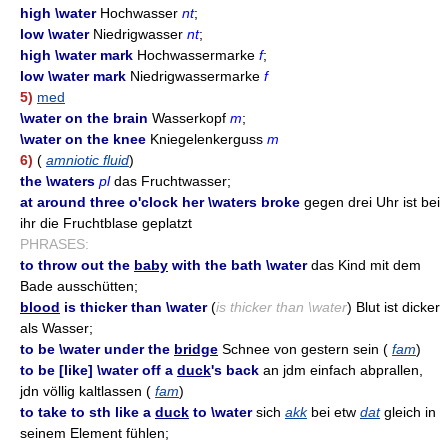
high \water
Hochwasser
nt
;
low \water
Niedrigwasser
nt
;
high \water mark
Hochwassermarke
f
;
low \water mark
Niedrigwassermarke
f
5)
med
\water on the brain
Wasserkopf
m
;
\water on the knee
Kniegelenkerguss
m
6)
(
amniotic fluid
)
the \waters
pl
das Fruchtwasser;
at around three o'clock her \waters broke
gegen drei Uhr ist bei
ihr die Fruchtblase geplatzt
PHRASES:
to throw out the
baby
with the bath \water
das Kind mit dem
Bade ausschütten;
blood
is thicker than \water
(
is thicker than \water
) Blut ist dicker
als Wasser;
to be \water under the
bridge
Schnee von gestern sein (
fam
)
to be [like] \water off a
duck
's back
an jdm einfach abprallen,
jdn völlig kaltlassen (
fam
)
to take to sth like a
duck
to \water
sich
akk
bei etw
dat
gleich in
seinem Element fühlen;