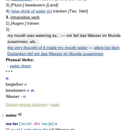
3)
[Fluss:]
bewässern
[Land]
4)
(give drink of water to)
tränken
[Tier, Vieh]
3.
intransitive verb
1)
[Augen:]
tränen
2)
my mouth was watering as... — mir lief das Wasser im Munde
zusammen, als...
the very thought of it made my mouth water
—
allein bei dem
Gedanken lief mir das Wasser im Munde zusammen
Phrasal Verbs:
-
water down
* * *
v.
begießen
v.
bewässern
v.
n.
Wasser
-
n.
English-german dictionary
water
>
water
3
wa·ter
[ʼwɔ:təʳ,
Am
ʼwɑ:t̬ɚ]
n
1)
no pl
(
colourless liquid
) Wasser
nt
;