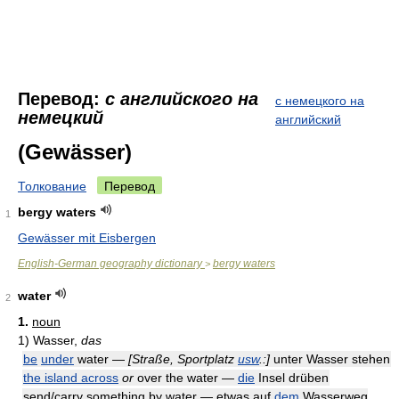
Перевод:
с английского на
с немецкого на
немецкий
английский
(Gewässer)
Толкование
Перевод
bergy waters
1
Gewässer mit Eisbergen
English-German geography dictionary
bergy waters
>
water
2
1.
noun
1)
Wasser,
das
be
under
water —
[Straße, Sportplatz
usw
.:]
unter Wasser stehen
the island across
or
over the water —
die
Insel drüben
send/carry something by water — etwas auf
dem
Wasserweg