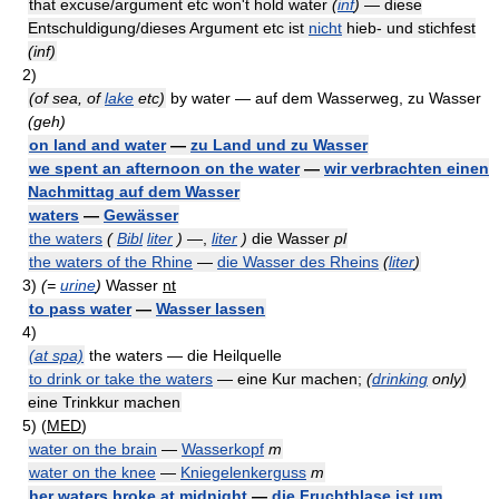
that excuse/argument etc won't hold water
(
inf
)
— diese
Entschuldigung/dieses Argument etc ist
nicht
hieb- und stichfest
(inf)
2)
(of sea, of
lake
etc)
by water — auf dem Wasserweg, zu Wasser
(geh)
on land and water
—
zu Land und zu Wasser
we spent an afternoon on the water
—
wir verbrachten einen
Nachmittag auf dem Wasser
waters
—
Gewässer
the waters
(
Bibl
liter
)
—,
liter
)
die Wasser
pl
the waters of the Rhine
—
die Wasser des Rheins
(
liter
)
3)
(=
urine
)
Wasser
nt
to pass water
—
Wasser lassen
4)
(at spa)
the waters — die Heilquelle
to drink or take the waters
— eine Kur machen;
(
drinking
only)
eine Trinkkur machen
5)
(
MED
)
water on the brain
—
Wasserkopf
m
water on the knee
—
Kniegelenkerguss
m
her waters broke at midnight
—
die Fruchtblase ist um