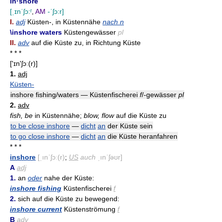
in·shore
[ˌɪnˈʃɔ:ʳ
,
AM
-ˈʃɔ:r]
I.
adj
Küsten-, in Küstennähe
nach n
\inshore waters
Küstengewässer
pl
II.
adv
auf die Küste zu, in Richtung Küste
* * *
['ɪn'ʃɔː(r)]
1.
adj
Küsten-
inshore fishing/waters — Küstenfischerei
f
/-gewässer
pl
2.
adv
fish, be
in Küstennähe;
blow, flow
auf die Küste zu
to be close inshore
—
dicht
an
der Küste sein
to go close inshore
—
dicht
an
die Küste heranfahren
* * *
inshore
[ˌınˈʃɔː(r)
;
US
auch
ˌınˈʃəʊr]
A
adj
1.
an
oder
nahe der Küste:
inshore fishing
Küstenfischerei
f
2.
sich auf die Küste zu bewegend:
inshore current
Küstenströmung
f
B
adv