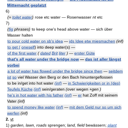
Mitternacht geplatzt
6)
(=
toilet water
)
rose etc water — Rosenwasser
nt
etc
7)
(
fig
phrases)
to keep one's head above water — sich über
Wasser halten
to pour cold water on sb's idea
—
jds Idee etw miesmachen
(inf)
to get (
oneself
) into deep water(s) —
of the first water
(
dated
Brit
liter
)
—
erster Güte
that's all water under the bridge now
—
das ist aller längst
vorbei
a lot of water has flowed under the bridge since then
—
seitdem
ist
so
viel Wasser den Berg or den Bach hinuntergeflossen
to be in/get into hot water
(inf)
—
in Schwierigkeiten or in (des)
Teufels Küche
(inf)
sein/geraten
(
over wegen
+gen
)
he's in hot water with his father
(inf)
—
er
hat Zoff mit seinem
Vater
(inf)
to spend money like water
(inf)
—
mit dem Geld nur so um sich
werfen
(inf)
2.
vt
1)
garden, lawn, roads
sprengen;
land, field
bewässern;
plant