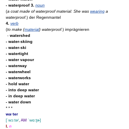
- waterproof
3.
noun
(
a coat made of waterproof material: She was
wearing
a
waterproof.
)
der Regenmantel
4.
verb
(
to make (
material
) waterproof.
)
imprägnieren
-
watershed
- water-skiing
- water-ski
- watertight
- water vapour
- waterway
- waterwheel
- waterworks
- hold water
- into deep water
- in deep water
- water down
* * *
wa·ter
[ˈwɔ:təʳ
,
AM
ˈwɑ:t̬ɚ]
I.
n