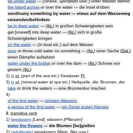
be under water
—
[Straße, Sportplatz usw.:]
unter Wasser stehen
the island across
or
over the water — die Insel drüben
send/carry something by water — etwas auf dem Wasserweg
versenden/befördern
be in deep water
—
(
fig.
)
in großen Schwierigkeiten sein
get [oneself] into deep water —
(
fig.
)
sich in große
Schwierigkeiten bringen
on the water
—
(in boat etc.)
auf dem Wasser
pour
or
throw cold water on something —
(
fig.
)
einer Sache (
Dat.
)
einen Dämpfer aufsetzen
water under the bridge
or
over the dam —
(
fig.
)
Schnee von
gestern
(
fig.
)
2)
in
pl.
(part of the sea etc.)
Gewässer
Pl.
3)
in
pl.
(mineral water at spa etc.)
Heilquelle,
die;
Brunnen,
der
take
or
drink the waters — eine Brunnenkur machen
4)
of the first water
—
reinsten Wassers
a genius of the first water
—
ein Genie ersten Ranges
2.
transitive verb
1)
bewässern
[Land]
; wässern
[Pflanzen]
water the flowers
— die Blumen [be]gießen
2)
(adulterate)
verwässern
[Wein, Bier usw.]