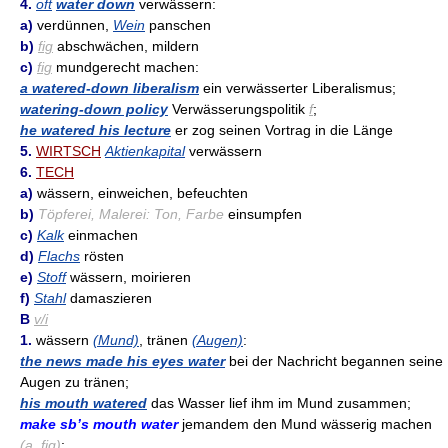
4.
oft
water down
verwässern:
a)
verdünnen,
Wein
panschen
b)
fig
abschwächen, mildern
c)
fig
mundgerecht machen:
a watered-down liberalism
ein verwässerter Liberalismus;
watering-down policy
Verwässerungspolitik
f
;
he watered his lecture
er zog seinen Vortrag in die Länge
5.
WIRTSCH
Aktienkapital
verwässern
6.
TECH
a)
wässern, einweichen, befeuchten
b)
Töpferei, Malerei: Ton, Farbe
einsumpfen
c)
Kalk
einmachen
d)
Flachs
rösten
e)
Stoff
wässern, moirieren
f)
Stahl
damaszieren
B
v/i
1.
wässern
(Mund)
, tränen
(Augen)
:
the news made his eyes water
bei der Nachricht begannen seine
Augen zu tränen;
his mouth watered
das Wasser lief ihm im Mund zusammen;
make sb’s mouth water
jemandem den Mund wässerig machen
(a.
fig
)
;