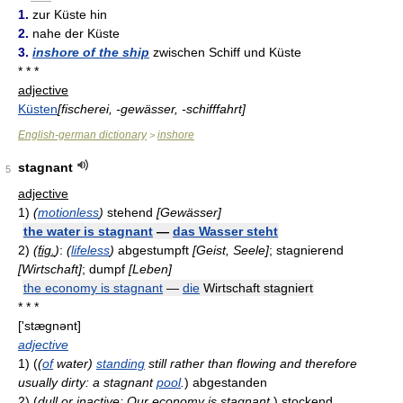
1.
zur Küste hin
2.
nahe der Küste
3.
inshore of the ship
zwischen Schiff und Küste
* * *
adjective
Küsten
[fischerei, -gewässer, -schifffahrt]
English-german dictionary
inshore
>
stagnant
5
adjective
1)
(
motionless
)
stehend
[Gewässer]
the water is stagnant
—
das Wasser steht
2)
(
fig.
)
:
(
lifeless
)
abgestumpft
[Geist, Seele]
; stagnierend
[Wirtschaft]
; dumpf
[Leben]
the economy is stagnant
—
die
Wirtschaft stagniert
* * *
['stæɡnənt]
adjective
1)
(
(
of
water)
standing
still rather than flowing and therefore
usually dirty: a stagnant
pool
.
)
abgestanden
2)
(
dull or inactive: Our economy is stagnant.
)
stockend