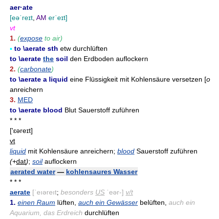
aer·ate
[eəˈreɪt
,
AM
erˈeɪt]
vt
1.
(
expose
to air)
▪
to \aerate sth
etw durchlüften
to \aerate
the
soil
den Erdboden auflockern
2.
(
carbonate
)
to \aerate a liquid
eine Flüssigkeit mit Kohlensäure versetzen [
o
anreichern
3.
MED
to \aerate blood
Blut Sauerstoff zuführen
* * *
['ɛəreɪt]
vt
liquid
mit Kohlensäure anreichern;
blood
Sauerstoff zuführen
(+
dat
)
;
soil
auflockern
aerated water
—
kohlensaures Wasser
* * *
aerate
[ˈeıəreıt
;
besonders
US
ˈeər-]
v/t
1.
einen Raum
lüften,
auch ein Gewässer
belüften,
auch ein
Aquarium, das Erdreich
durchlüften