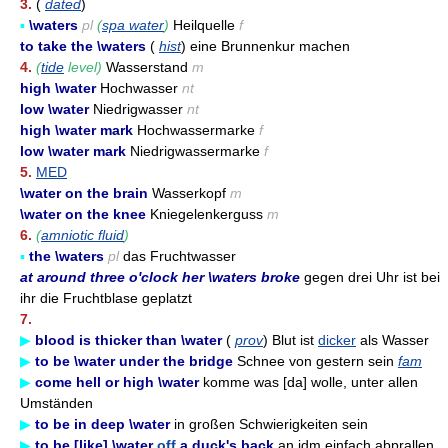
3.
(
dated
)
▪
\waters
pl
(
spa water
)
Heilquelle
f
to take the \waters
(
hist
) eine Brunnenkur machen
4.
(
tide
level)
Wasserstand
m
high \water
Hochwasser
nt
low \water
Niedrigwasser
nt
high \water mark
Hochwassermarke
f
low \water mark
Niedrigwassermarke
f
5.
MED
\water on the brain
Wasserkopf
m
\water on the knee
Kniegelenkerguss
m
6.
(
amniotic fluid
)
▪
the \waters
pl
das Fruchtwasser
at around three o'clock her \waters broke
gegen drei Uhr ist bei
ihr die Fruchtblase geplatzt
7.
▶
blood is thicker than \water
(
prov
) Blut ist
dicker
als Wasser
▶
to be \water under the bridge
Schnee von gestern sein
fam
▶
come hell or high \water
komme was [da] wolle, unter allen
Umständen
▶
to be in deep \water
in großen Schwierigkeiten sein
▶
to be [like] \water
off
a duck's back
an jdm einfach abprallen,