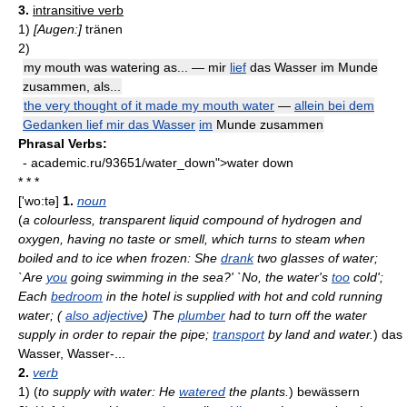
3.
intransitive verb
1)
[Augen:]
tränen
2)
my mouth was watering as... — mir
lief
das Wasser im Munde
zusammen, als...
the very thought of it made my mouth water
—
allein bei dem
Gedanken lief mir das Wasser
im
Munde zusammen
Phrasal Verbs:
- academic.ru/93651/water_down">water down
* * *
['wo:tə]
1.
noun
(
a colourless, transparent liquid compound of hydrogen and
oxygen, having no taste or smell, which turns to steam when
boiled and to ice when frozen: She
drank
two glasses of water;
`Are
you
going swimming in the sea?' `No, the water's
too
cold';
Each
bedroom
in the hotel is supplied with hot and cold running
water; (
also adjective
) The
plumber
had to turn off the water
supply in order to repair the pipe;
transport
by land and water.
)
das
Wasser, Wasser-...
2.
verb
1)
(
to supply with water: He
watered
the plants.
)
bewässern