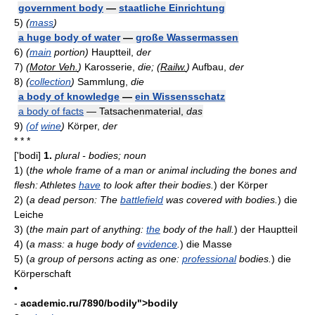
government body
—
staatliche Einrichtung
5)
(
mass
)
a huge body of water
—
große Wassermassen
6)
(
main
portion)
Hauptteil,
der
7)
(
Motor Veh.
)
Karosserie,
die;
(
Railw.
)
Aufbau,
der
8)
(
collection
)
Sammlung,
die
a body of knowledge
—
ein Wissensschatz
a body of facts
— Tatsachenmaterial,
das
9)
(of
wine
)
Körper,
der
* * *
['bodi]
1.
plural - bodies; noun
1)
(
the whole frame of a man or animal including the bones and
flesh: Athletes
have
to look after their bodies.
)
der Körper
2)
(
a dead person: The
battlefield
was covered with bodies.
)
die
Leiche
3)
(
the main part of anything:
the
body of the hall.
)
der Hauptteil
4)
(
a mass: a huge body of
evidence
.
)
die Masse
5)
(
a group of persons acting as one:
professional
bodies.
)
die
Körperschaft
•
-
academic.ru/7890/bodily">bodily