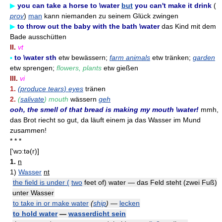
▶
you can take a horse to \water
but
you can't make it drink
(
prov
)
man
kann niemanden zu seinem Glück zwingen
▶
to throw out the baby with the bath \water
das Kind mit dem
Bade ausschütten
II.
vt
▪
to \water sth
etw bewässern;
farm animals
etw tränken;
garden
etw sprengen;
flowers, plants
etw gießen
III.
vi
1.
(produce tears) eyes
tränen
2.
(
salivate
) mouth
wässern
geh
ooh, the smell of that bread is making my mouth \water!
mmh,
das Brot riecht so gut, da läuft einem ja das Wasser im Mund
zusammen!
* * *
['wɔːtə(r)]
1.
n
1)
Wasser
nt
the field is under (
two
feet of) water — das Feld steht (zwei Fuß)
unter Wasser
to take in or make water
(
ship
)
—
lecken
to hold water
—
wasserdicht sein