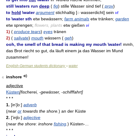
still \waters run
deep
(
fig
) stille Wasser sind tief (
prov
)
to
hold
\water
argument
stichhaltig [
o
wasserdicht] sein
vt
to \water sth
etw bewässern;
farm animals
etw tränken;
garden
etw sprengen;
flowers, plants
etw gießen
vi
1)
(
produce tears
)
eyes
tränen
2)
(
salivate
)
mouth
wässern (
geh
)
ooh, the smell of that bread is making my mouth \water!
mmh,
das Brot riecht so gut, da läuft einem ja das Wasser im Mund
zusammen!
English-German students dictionary
water
>
inshore
4
adjective
Küsten
[fischerei, -gewässer, -schifffahrt]
* * *
1.
[in'ʃo:]
adverb
(
near
or
towards the shore.
)
an der Küste
2.
['inʃo:]
adjective
(
near the shore: inshore
fishing
.
)
Küsten-...
* * *