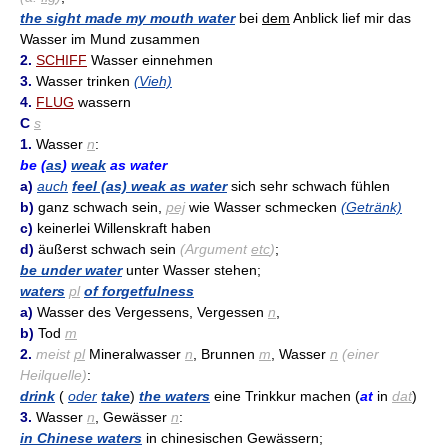
the sight made my mouth water
bei
dem
Anblick lief mir das
Wasser im Mund zusammen
2.
SCHIFF
Wasser einnehmen
3.
Wasser trinken
(Vieh)
4.
FLUG
wassern
C
s
1.
Wasser
n
:
be (
as
)
weak
as water
a)
auch
feel (as) weak as water
sich sehr schwach fühlen
b)
ganz schwach sein,
pej
wie Wasser schmecken
(Getränk)
c)
keinerlei Willenskraft haben
d)
äußerst schwach sein
(Argument
etc
)
;
be under water
unter Wasser stehen;
waters
pl
of forgetfulness
a)
Wasser des Vergessens, Vergessen
n
,
b)
Tod
m
2.
meist
pl
Mineralwasser
n
, Brunnen
m
, Wasser
n
(einer
Heilquelle)
:
drink
(
oder
take
)
the waters
eine Trinkkur machen (
at
in
dat
)
3.
Wasser
n
, Gewässer
n
:
in Chinese waters
in chinesischen Gewässern;