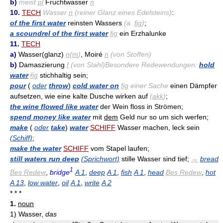
b)
meist
pl
Fruchtwasser
n
10.
TECH
Wasser
n
(reiner Glanz eines Edelsteins)
:
of the first water
reinsten Wassers
(a.
fig
)
;
a scoundrel of the first water
fig
ein Erzhalunke
11.
TECH
a)
Wasser(glanz)
n
(
m
)
, Moiré
n
(von Stoffen)
b)
Damaszierung
f
(von Stahl)Besondere Redewendungen:
hold
water
fig
stichhaltig sein;
pour
(
oder
throw
)
cold water on
fig
einer Sache
einen Dämpfer
aufsetzen, wie eine kalte Dusche wirken auf
(
akk
)
;
the wine flowed like water
der Wein floss in Strömen;
spend money like water
mit
dem
Geld nur so um sich werfen;
make
(
oder
take
)
water
SCHIFF
Wasser machen, leck sein
(Schiff)
;
make the water
SCHIFF
vom Stapel laufen;
still waters run deep
(Sprichwort)
stille Wasser sind tief;
→
bread
1
Bes Redew
,
bridge
A 1
,
deep
A 1
,
fish
A 1
,
head
Bes Redew
,
hot
A 13
,
low water
,
oil
A 1
,
write
A 2
* * *
1.
noun
1)
Wasser,
das