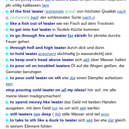
jdn völlig kaltlassen
fam
▶
of the first \water
(
extremely
good)
von höchster Qualität
nach
n
;
(extremely
bad
)
der schlimmsten Sorte
nach n
▶
like a fish out of \water
wie ein Fisch auf dem Trocknen
▶
to get into hot \water
in Teufels Küche kommen
▶
to go through fire and \water
for
sb/sth
für jdn/etw durchs
Feuer gehen
▶
through hell and high \water
durch dick und dünn
▶
to hold \water
argument
stichhaltig [
o
wasserdicht] sein
▶
to keep one's head above \water
sich
akk
über Wasser halten
▶
to pour oil on troubled \waters
Öl auf die Wogen gießen, die
Gemüter beruhigen
▶
to pour cold \water on sth
etw
dat
einen Dämpfer aufsetzen
fam
stop pouring cold \water on
all
my ideas!
hör auf, mir alle
meine Ideen madigzumachen!
▶
to spend money like \water
das Geld mit beiden Händen
ausgeben, mit dem Geld
nur
so um sich
akk
werfen
▶
still \waters
run
deep
(
fig
) stille Wasser sind tief
prov
▶
to take to sth like a duck to \water
sich
akk
bei etw
dat
gleich
in seinem Element fühlen