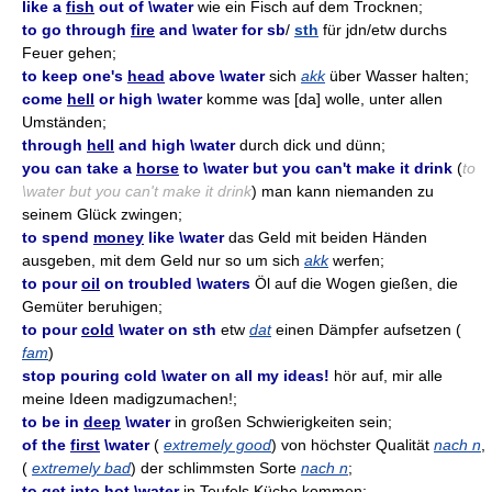
like a
fish
out of \water
wie ein Fisch auf dem Trocknen;
to go through
fire
and \water for sb
/
sth
für jdn/etw durchs
Feuer gehen;
to keep one's
head
above \water
sich
akk
über Wasser halten;
come
hell
or high \water
komme was [da] wolle, unter allen
Umständen;
through
hell
and high \water
durch dick und dünn;
you can take a
horse
to \water but you can't make it drink
(
to
\water but you can't make it drink
) man kann niemanden zu
seinem Glück zwingen;
to spend
money
like \water
das Geld mit beiden Händen
ausgeben, mit dem Geld nur so um sich
akk
werfen;
to pour
oil
on troubled \waters
Öl auf die Wogen gießen, die
Gemüter beruhigen;
to pour
cold
\water on sth
etw
dat
einen Dämpfer aufsetzen (
fam
)
stop pouring cold \water on all my ideas!
hör auf, mir alle
meine Ideen madigzumachen!;
to be in
deep
\water
in großen Schwierigkeiten sein;
of the
first
\water
(
extremely good
) von höchster Qualität
nach n
,
(
extremely bad
) der schlimmsten Sorte
nach n
;
to get into
hot
\water
in Teufels Küche kommen;