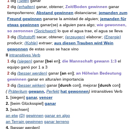
1
dig
(Spiel)
ganar
2
dig
(erhalten)
ganar, obtener;
Zeit/Boden gewinnen
ganar
tiempo/terreno;
Abstand gewinnen
distanciarse;
jemanden zum
Freund gewinnen
ganarse la amistad de alguien;
jemanden für
etwas gewinnen
ganar(se) a alguien para algo;
wie gewonnen,
so zerronnen
(Sprichwort)
lo que el agua trae, el agua se lleva
3
dig
(Rohstoff)
sacar, obtener;
(erzeugen)
elaborar;
(Energie)
producir;
(Kohle)
extraer;
aus diesen Trauben wird Wein
gewonnen
de estas uvas se hace vino
II
intransitives Verb
1
dig
(siegen)
ganar
[bei
en
]
;
die Mannschaft gewann 1:3
el
equipo ganó por 1 a 3
2
dig
(besser werden)
ganar
[an
en
]
;
an Höhe/an Bedeutung
gewinnen
ganar en altura/en importancia
3
dig
(besser wirken)
ganar
[durch
con
]
, mejorar
[durch
con
]
(
Präteritum
gewann
,
Perfekt
hat gewonnen
)
intransitives Verb
1.
[siegen]
ganar
,
vencer
2.
[beim Glücksspiel]
ganar
3.
[wachsen]
an etw
(D)
gewinnen
ganar en algo
an Terrain gewinnen
ganar terreno
4.
[besser werden]