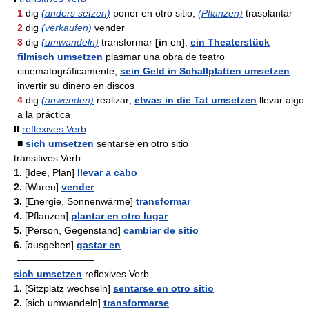
1
dig
(anders setzen)
poner en otro sitio;
(Pflanzen)
trasplantar
2
dig
(verkaufen)
vender
3
dig
(umwandeln)
transformar
[in
en
]
;
ein Theaterstück
filmisch umsetzen
plasmar una obra de teatro
cinematográficamente;
sein Geld in Schallplatten umsetzen
invertir su dinero en discos
4
dig
(anwenden)
realizar;
etwas in die Tat umsetzen
llevar algo
a la práctica
II
reflexives Verb
■
sich umsetzen
sentarse en otro sitio
transitives Verb
1.
[Idee, Plan]
llevar a cabo
2.
[Waren]
vender
3.
[Energie, Sonnenwärme]
transformar
4.
[Pflanzen]
plantar en otro lugar
5.
[Person, Gegenstand]
cambiar de sitio
6.
[ausgeben]
gastar en
————————
sich umsetzen
reflexives Verb
1.
[Sitzplatz wechseln]
sentarse en otro sitio
2.
[sich umwandeln]
transformarse