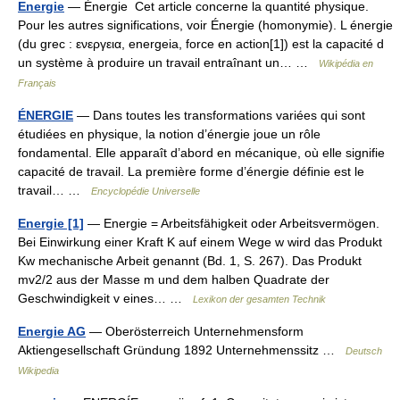
Energie
— Énergie Cet article concerne la quantité physique.
Pour les autres significations, voir Énergie (homonymie). L énergie
(du grec : ενεργεια, energeia, force en action[1]) est la capacité d
un système à produire un travail entraînant un… …
Wikipédia en
Français
ÉNERGIE
— Dans toutes les transformations variées qui sont
étudiées en physique, la notion d’énergie joue un rôle
fondamental. Elle apparaît d’abord en mécanique, où elle signifie
capacité de travail. La première forme d’énergie définie est le
travail… …
Encyclopédie Universelle
Energie [1]
— Energie = Arbeitsfähigkeit oder Arbeitsvermögen.
Bei Einwirkung einer Kraft K auf einem Wege w wird das Produkt
Kw mechanische Arbeit genannt (Bd. 1, S. 267). Das Produkt
mv2/2 aus der Masse m und dem halben Quadrate der
Geschwindigkeit v eines… …
Lexikon der gesamten Technik
Energie AG
— Oberösterreich Unternehmensform
Aktiengesellschaft Gründung 1892 Unternehmenssitz …
Deutsch
Wikipedia