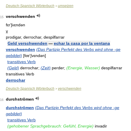
Deutsch-Spanisch Wörterbuch
umsetzen
>
verschwenden
15
fɛr'ʃvɛndən
v
prodigar, derrochar, despilfarrar
Geld verschwenden
—
echar la casa por la ventana
verschwenden
(Das Partizip Perfekt des Verbs wird ohne -ge
gebildet)
[fεɐ'∫vεndən]
transitives Verb
(Geld)
derrochar;
(Zeit)
perder;
(Energie, Wasser)
despilfarrar
transitives Verb
derrochar
Deutsch-Spanisch Wörterbuch
verschwenden
>
durchströmen
16
durchströmen
(Das Partizip Perfekt des Verbs wird ohne -ge
gebildet)
transitives Verb
(gehobener Sprachgebrauch: Gefühl, Energie)
invadir