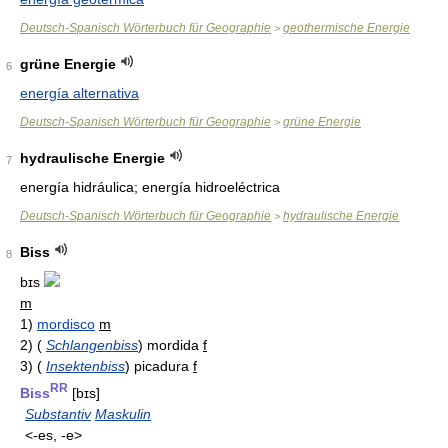
Deutsch-Spanisch Wörterbuch für Geographie
geothermische Energie
>
grüne Energie
6
energía alternativa
Deutsch-Spanisch Wörterbuch für Geographie
grüne Energie
>
hydraulische Energie
7
energía hidráulica; energía hidroeléctrica
Deutsch-Spanisch Wörterbuch für Geographie
hydraulische Energie
>
Biss
8
bɪs
m
1)
mordisco
m
2)
(
Schlangenbiss
)
mordida
f
3)
(
Insektenbiss
)
picadura
f
RR
Biss
[bɪs]
Substantiv
Maskulin
<-es, -e>