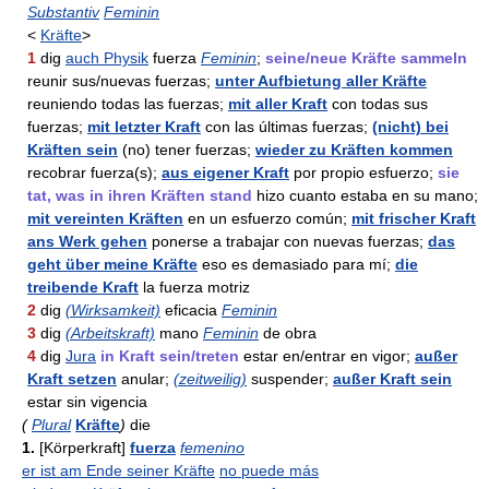
Substantiv
Feminin
<
Kräfte
>
1
dig
auch Physik
fuerza
Feminin
;
seine/neue Kräfte sammeln
reunir sus/nuevas fuerzas;
unter Aufbietung aller Kräfte
reuniendo todas las fuerzas;
mit aller Kraft
con todas sus
fuerzas;
mit letzter Kraft
con las últimas fuerzas;
(nicht) bei
Kräften sein
(no) tener fuerzas;
wieder zu Kräften kommen
recobrar fuerza(s);
aus eigener Kraft
por propio esfuerzo;
sie
tat, was in ihren Kräften stand
hizo cuanto estaba en su mano;
mit vereinten Kräften
en un esfuerzo común;
mit frischer Kraft
ans Werk gehen
ponerse a trabajar con nuevas fuerzas;
das
geht über meine Kräfte
eso es demasiado para mí;
die
treibende Kraft
la fuerza motriz
2
dig
(Wirksamkeit)
eficacia
Feminin
3
dig
(Arbeitskraft)
mano
Feminin
de obra
4
dig
Jura
in Kraft sein/treten
estar en/entrar en vigor;
außer
Kraft setzen
anular;
(zeitweilig)
suspender;
außer Kraft sein
estar sin vigencia
(
Plural
Kräfte
)
die
1.
[Körperkraft]
fuerza
femenino
er ist am Ende seiner Kräfte
no puede más