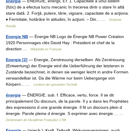
energie
— ENERGÍE, energii, s.f. 1. Capacitate a unui sistem
(fizic) de a efectua lucru mecanic în trecerea dintr o stare în altă
stare dată. 2. Forţă, putere, tărie, vigoare, capacitate de a acţiona.
♦ Fermitate, hotărâre în atitudini, în acţiuni. – Din… …
Dicționar
Român
Energie NB
— Énergie NB Logo de Énergie NB Power Création
1920 Personnages clés David Hay : Président et chef de la
direction …
Wikipédia en Français
Energie [2]
— Energie, Zerstreuung derselben. Als Zerstreuung
(Entwertung) der Energie wird die Ueberführung der letzteren in
Zustände bezeichnet, in denen sie weniger leicht in andre Formen
verwandelbar ist. Da die Wärme nur beim Uebergange von
Körpern… …
Lexikon der gesamten Technik
énergie
— ÉNERGIE. sub. f. Efficace, vertu, force. Il se dit
principalement Du discours, de la parole. Il y a dans les Prophètes
des expressions d une grande énergie. Il fit un discours plein d
énergie. Parole pleine d énergie. S exprimer avec énergie.… …
Dictionnaire de l'Académie Française 1798
Energīe
— (griech.), Kraft, Tatkraft, Wirkungsvermögen; auch