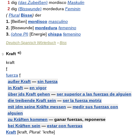
1
dig
(das Zubeißen)
mordisco
Maskulin
2
dig
(Bisswunde)
mordedura
Feminin
(
Plural
Bisse
)
der
1.
[Beißen]
mordisco
masculino
2.
[Bisswunde]
mordedura
femenino
3.
(ohne Pl)
[Energie]
chispa
femenino
Deutsch-Spanisch Wörterbuch
Biss
>
Kraft
9
kraft
f
fuerza
f
außer Kraft
—
sin fuerza
in Kraft
—
en vigor
über jds Kraft gehen
—
ser superior a las fuerzas de alguien
die treibende Kraft sein
—
ser la fuerza motriz
mit jdm seine Kräfte messen
—
medir sus fuerzas con
alguien
zu Kräften kommen
— ganar fuerzas, reponerse
bei Kräften sein
—
estar con fuerzas
Kraft
[kraft,
Plural:
'krεftə]