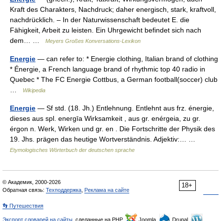
Kraft des Charakters, Nachdruck; daher energisch, stark, kraftvoll,
nachdrücklich. – In der Naturwissenschaft bedeutet E. die
Fähigkeit, Arbeit zu leisten. Ein Uhrgewicht befindet sich nach
dem… …
Meyers Großes Konversations-Lexikon
Energie
— can refer to: * Energie clothing, Italian brand of clothing
* Énergie, a French language brand of rhythmic top 40 radio in
Quebec * The FC Energie Cottbus, a German football(soccer) club
…
Wikipedia
Energie
— Sf std. (18. Jh.) Entlehnung. Entlehnt aus frz. énergie,
dieses aus spl. energīa Wirksamkeit , aus gr. enérgeia, zu gr.
érgon n. Werk, Wirken und gr. en . Die Fortschritte der Physik des
19. Jhs. prägen das heutige Wortverständnis. Adjektiv:… …
Etymologisches Wörterbuch der deutschen sprache
© Академик, 2000-2026
18+
Обратная связь:
Техподдержка
,
Реклама на сайте
👣 Путешествия
Экспорт словарей на сайты
, сделанные на PHP,
Joomla,
Drupal,