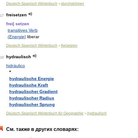
Deutsch-Spanisch Wörterbuch
durchströmen
>
freisetzen
17
frei| setzen
transitives Verb
(Energie)
liberar
Deutsch-Spanisch Wörterbuch
freisetzen
>
hydraulisch
18
hidráulico
*
hydraulische Energie
hydraulische Kraft
hydraulischer Gradient
hydraulischer Radius
hydraulischer Sprung
Deutsch-Spanisch Wörterbuch für Geographie
hydraulisch
>
См. также в других словарях: