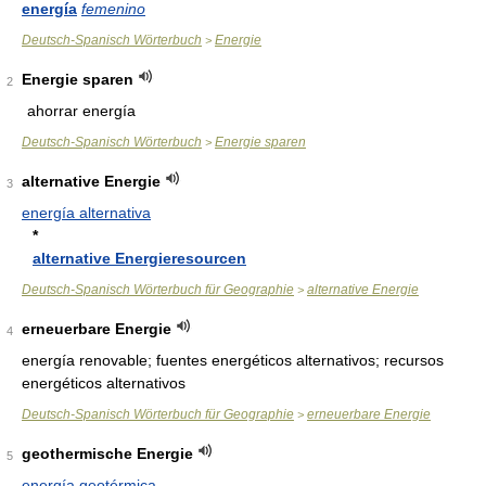
energía
femenino
Deutsch-Spanisch Wörterbuch
Energie
>
Energie sparen
2
ahorrar energía
Deutsch-Spanisch Wörterbuch
Energie sparen
>
alternative Energie
3
energía alternativa
*
alternative Energieresourcen
Deutsch-Spanisch Wörterbuch für Geographie
alternative Energie
>
erneuerbare Energie
4
energía renovable; fuentes energéticos alternativos; recursos
energéticos alternativos
Deutsch-Spanisch Wörterbuch für Geographie
erneuerbare Energie
>
geothermische Energie
5
energía geotérmica