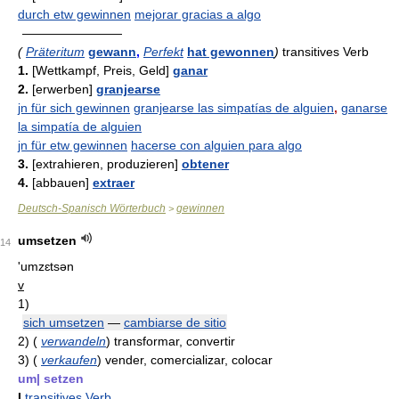
durch etw gewinnen
mejorar gracias a algo
————————
(
Präteritum
gewann
,
Perfekt
hat gewonnen
)
transitives Verb
1.
[Wettkampf, Preis, Geld]
ganar
2.
[erwerben]
granjearse
jn für sich gewinnen
granjearse las simpatías de alguien
,
ganarse
la simpatía de alguien
jn für etw gewinnen
hacerse con alguien para algo
3.
[extrahieren, produzieren]
obtener
4.
[abbauen]
extraer
Deutsch-Spanisch Wörterbuch
gewinnen
>
umsetzen
14
'umzɛtsən
v
1)
sich umsetzen
—
cambiarse de sitio
2)
(
verwandeln
)
transformar, convertir
3)
(
verkaufen
)
vender, comercializar, colocar
um| setzen
I
transitives Verb