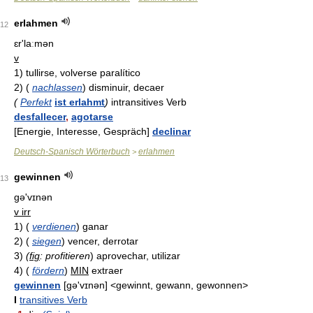
erlahmen
12
ɛr'laːmən
v
1)
tullirse, volverse paralítico
2)
(
nachlassen
)
disminuir, decaer
(
Perfekt
ist erlahmt
)
intransitives Verb
desfallecer
,
agotarse
[Energie, Interesse, Gespräch]
declinar
Deutsch-Spanisch Wörterbuch
erlahmen
>
gewinnen
13
gə'vɪnən
v irr
1)
(
verdienen
)
ganar
2)
(
siegen
)
vencer, derrotar
3)
(
fig
: profitieren
)
aprovechar, utilizar
4)
(
fördern
)
MIN
extraer
gewinnen
[gə'vɪnən] <gewinnt, gewann, gewonnen>
I
transitives Verb