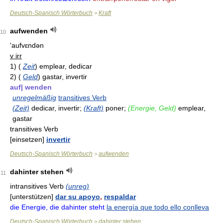
Deutsch-Spanisch Wörterbuch
Kraft
>
aufwenden
10
'aufvɛndən
v irr
1)
(
Zeit
)
emplear, dedicar
2)
(
Geld
)
gastar, invertir
auf| wenden
unregelmäßig
transitives Verb
(Zeit)
dedicar, invertir;
(Kraft)
poner;
(Energie, Geld)
emplear,
gastar
transitives Verb
[einsetzen]
invertir
Deutsch-Spanisch Wörterbuch
aufwenden
>
dahinter stehen
11
intransitives Verb
(unreg)
[unterstützen]
dar su apoyo
,
respaldar
die Energie, die dahinter steht
la energía que todo ello conlleva
Deutsch-Spanisch Wörterbuch
dahinter stehen
>