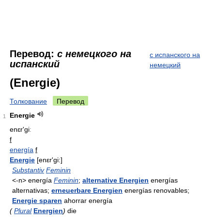
Перевод:
с немецкого на
с испанского на
испанский
немецкий
(Energie)
Толкование
Перевод
Energie
1
enɛr'giː
f
energía
f
Energie
[enεr'gi:]
Substantiv
Feminin
<-n> energía
Feminin
;
alternative Energien
energías
alternativas;
erneuerbare Energien
energías renovables;
Energie sparen
ahorrar energía
(
Plural
Energien
)
die