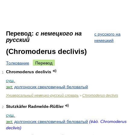
Перевод:
с немецкого на
с русского на
русский
немецкий
(Chromoderus declivis)
Толкование
Перевод
Chromoderus declivis
1
сущ.
энт.
долгоносик свекловичный беловатый
Универсальный немецко-русский словарь
Chromoderus declivis
>
Stutzkäfer Radmelde-Rüßler
2
сущ.
энт.
долгоносик свекловичный беловатый
(ëàò. Chromoderus
declivis)