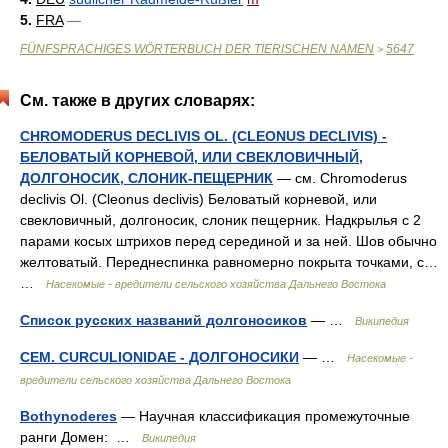
5.
FRA
—
FÜNFSPRACHIGES WÖRTERBUCH DER TIERISCHEN NAMEN
5647
>
См. также в других словарях:
CHROMODERUS DECLIVIS OL. (CLEONUS DECLIVIS) -
БЕЛОВАТЫЙ КОРНЕВОЙ, ИЛИ СВЕКЛОВИЧНЫЙ,
ДОЛГОНОСИК, СЛОНИК-ПЕЩЕРНИК
— см. Chromoderus
declivis Ol. (Cleonus declivis) Беловатый корневой, или
свекловичный, долгоносик, слоник пещерник. Надкрылья с 2
парами косых штрихов перед серединой и за ней. Шов обычно
желтоватый. Переднеспинка равномерно покрыта точками, с…
…
Насекомые - вредители сельского хозяйства Дальнего Востока
Список русских названий долгоносиков
— …
Википедия
СЕМ. CURCULIONIDAE - ДОЛГОНОСИКИ
— …
Насекомые -
вредители сельского хозяйства Дальнего Востока
Bothynoderes
— Научная классификация промежуточные
ранги Домен: …
Википедия