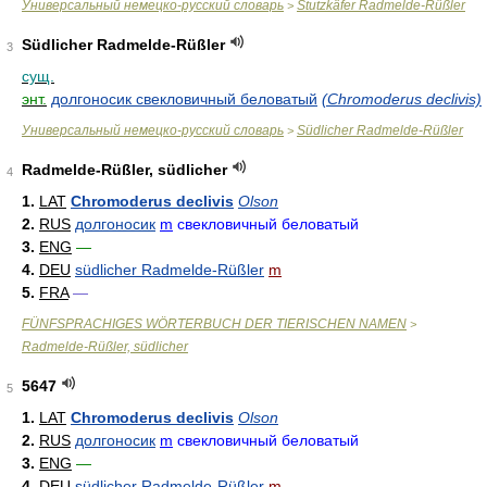
Универсальный немецко-русский словарь
Stutzkäfer Radmelde-Rüßler
>
Südlicher Radmelde-Rüßler
3
сущ.
энт.
долгоносик свекловичный беловатый
(Chromoderus declivis)
Универсальный немецко-русский словарь
Südlicher Radmelde-Rüßler
>
Radmelde-Rüßler, südlicher
4
1.
LAT
Chromoderus declivis
Olson
2.
RUS
долгоносик
m
свекловичный беловатый
3.
ENG
—
4.
DEU
südlicher Radmelde-Rüßler
m
5.
FRA
—
FÜNFSPRACHIGES WÖRTERBUCH DER TIERISCHEN NAMEN
>
Radmelde-Rüßler, südlicher
5647
5
1.
LAT
Chromoderus declivis
Olson
2.
RUS
долгоносик
m
свекловичный беловатый
3.
ENG
—
4.
DEU
südlicher Radmelde-Rüßler
m