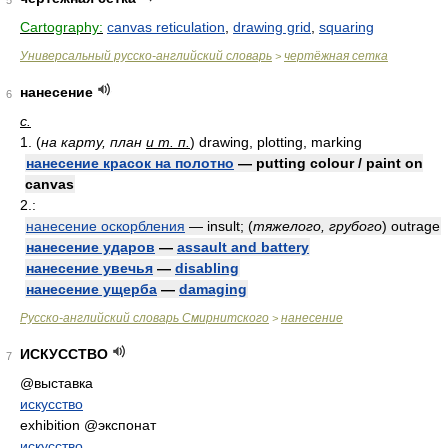
5
Cartography:
canvas reticulation
,
drawing grid
,
squaring
Универсальный русско-английский словарь
чертёжная сетка
>
нанесение
6
с.
1. (
на карту, план
и т. п.
) drawing, plotting, marking
нанесение красок на полотно
— putting colour / paint on
canvas
2.:
нанесение оскорбления
— insult; (
тяжелого, грубого
) outrage
нанесение ударов
—
assault and battery
нанесение увечья
—
disabling
нанесение ущерба
—
damaging
Русско-английский словарь Смирнитского
нанесение
>
ИСКУССТВО
7
@выставка
искусство
exhibition @экспонат
искусство