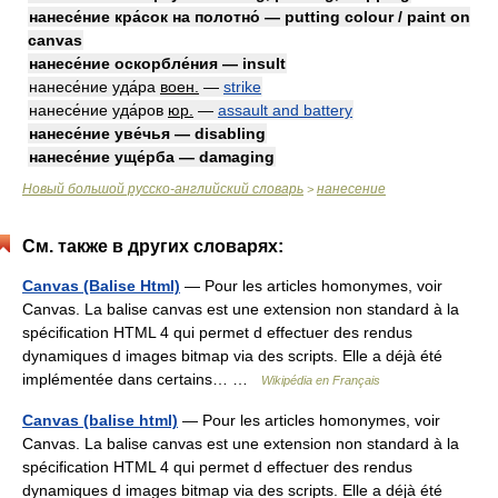
нанесе́ние кра́сок на полотно́ — putting colour / paint on
canvas
нанесе́ние оскорбле́ния — insult
нанесе́ние уда́ра
воен.
—
strike
нанесе́ние уда́ров
юр.
—
assault and battery
нанесе́ние уве́чья — disabling
нанесе́ние уще́рба — damaging
Новый большой русско-английский словарь
нанесение
>
См. также в других словарях:
Canvas (Balise Html)
— Pour les articles homonymes, voir
Canvas. La balise canvas est une extension non standard à la
spécification HTML 4 qui permet d effectuer des rendus
dynamiques d images bitmap via des scripts. Elle a déjà été
implémentée dans certains… …
Wikipédia en Français
Canvas (balise html)
— Pour les articles homonymes, voir
Canvas. La balise canvas est une extension non standard à la
spécification HTML 4 qui permet d effectuer des rendus
dynamiques d images bitmap via des scripts. Elle a déjà été