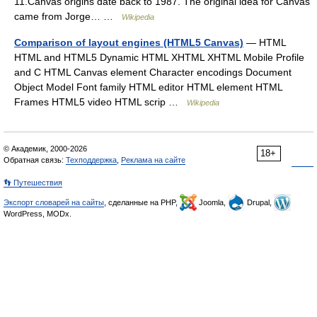
11.Canvas origins date back to 1987. The original idea for Canvas
came from Jorge… …
Wikipedia
Comparison of layout engines (HTML5 Canvas)
— HTML
HTML and HTML5 Dynamic HTML XHTML XHTML Mobile Profile
and C HTML Canvas element Character encodings Document
Object Model Font family HTML editor HTML element HTML
Frames HTML5 video HTML scrip …
Wikipedia
© Академик, 2000-2026
18+
Обратная связь:
Техподдержка
,
Реклама на сайте
👣 Путешествия
Экспорт словарей на сайты
, сделанные на PHP,
Joomla,
Drupal,
WordPress, MODx.