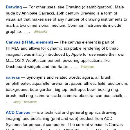
Drawing
— For other uses, see Drawing (disambiguation). Male
nude by Annibale Carracci, 16th century Drawing is a form of
visual art that makes use of any number of drawing instruments to
mark a two dimensional medium. Common instruments include
graphite… …
Wikipedia
Canvas (HTML element)
— The canvas element is part of
HTML5 and allows for dynamic scriptable rendering of bitmap
images.It was initially introduced by Apple for use inside their own
Mac OS X WebKit component, powering applications like
Dashboard widgets and the Safari… …
Wikipedia
canvas
— Synonyms and related words: agora, air brush,
amphitheater, aquarelle, arena, art paper, athletic field, auditorium,
background, bear garden, big top, boltrope, bowl, boxing ring,
brush, bull ring, camera lucida, camera obscura, campus, chalk,…
…
Moby Thesaurus
ACD Canvas
— is a technical and general graphics drawing,
imaging, and publishing (print and web) product from ACD
Systems for personal computers. The current version is Canvas