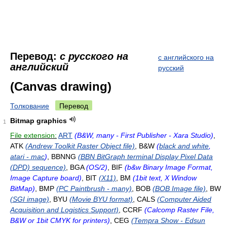
Перевод:
с русского на
с английского на
английский
русский
(Canvas drawing)
Толкование
Перевод
Bitmap graphics
1
File extension:
ART
(B&W, many - First Publisher - Xara Studio)
,
ATK
(Andrew Toolkit Raster Object file)
, B&W
(
black and white
,
atari - mac
)
, BBNNG
(BBN BitGraph terminal Display Pixel Data
(DPD) sequence)
, BGA
(OS/2)
, BIF
(b&w Binary Image Format,
Image Capture board)
, BIT
(X11)
, BM
(1bit text, X Window
BitMap)
, BMP
(PC Paintbrush - many)
, BOB
(BOB Image file)
, BW
(SGI image)
, BYU
(Movie BYU format)
, CALS
(Computer Aided
Acquisition and Logistics Support)
, CCRF
(Calcomp Raster File,
B&W or 1bit CMYK for printers)
, CEG
(Tempra Show - Edsun