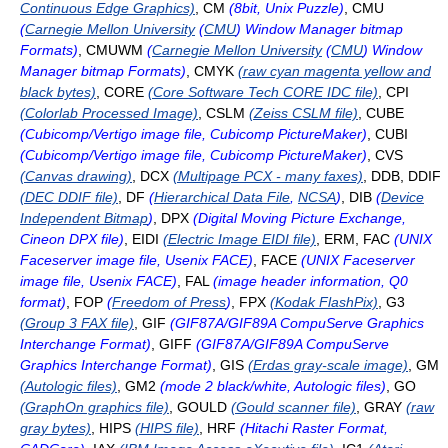
Continuous Edge Graphics)
, CM
(8bit, Unix Puzzle)
, CMU
(
Carnegie Mellon University
(
CMU
) Window Manager bitmap
Formats)
, CMUWM
(
Carnegie Mellon University
(
CMU
) Window
Manager bitmap Formats)
, CMYK
(raw cyan magenta yellow and
black bytes)
, CORE
(Core Software Tech CORE IDC file)
, CPI
(Colorlab Processed Image)
, CSLM
(Zeiss CSLM file)
, CUBE
(Cubicomp/Vertigo image file, Cubicomp PictureMaker)
, CUBI
(Cubicomp/Vertigo image file, Cubicomp PictureMaker)
, CVS
(Canvas drawing)
, DCX
(Multipage PCX - many faxes)
, DDB, DDIF
(DEC DDIF file)
, DF
(
Hierarchical Data File
,
NCSA
)
, DIB
(
Device
Independent Bitmap
)
, DPX
(Digital Moving Picture Exchange,
Cineon DPX file)
, EIDI
(Electric Image EIDI file)
, ERM, FAC
(UNIX
Faceserver image file, Usenix FACE)
, FACE
(UNIX Faceserver
image file, Usenix FACE)
, FAL
(image header information, Q0
format)
, FOP
(
Freedom of Press
)
, FPX
(Kodak FlashPix)
, G3
(Group 3 FAX file)
, GIF
(GIF87A/GIF89A CompuServe Graphics
Interchange Format)
, GIFF
(GIF87A/GIF89A CompuServe
Graphics Interchange Format)
, GIS
(Erdas gray-scale image)
, GM
(Autologic files)
, GM2
(mode 2 black/white, Autologic files)
, GO
(GraphOn graphics file)
, GOULD
(Gould scanner file)
, GRAY
(raw
gray bytes)
, HIPS
(HIPS file)
, HRF
(Hitachi Raster Format,