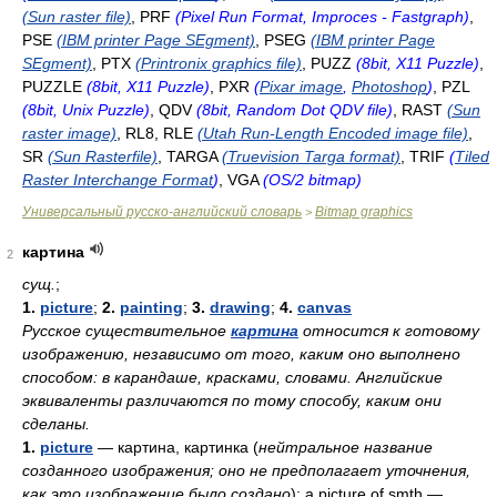
(Sun raster file)
, PRF
(Pixel Run Format, Improces - Fastgraph)
,
PSE
(IBM printer Page SEgment)
, PSEG
(IBM printer Page
SEgment)
, PTX
(Printronix graphics file)
, PUZZ
(8bit, X11 Puzzle)
,
PUZZLE
(8bit, X11 Puzzle)
, PXR
(
Pixar image
,
Photoshop
)
, PZL
(8bit, Unix Puzzle)
, QDV
(8bit, Random Dot QDV file)
, RAST
(Sun
raster image)
, RL8, RLE
(Utah Run-Length Encoded image file)
,
SR
(Sun Rasterfile)
, TARGA
(Truevision Targa format)
, TRIF
(
Tiled
Raster Interchange Format
)
, VGA
(OS/2 bitmap)
Универсальный русско-английский словарь
Bitmap graphics
>
картина
2
сущ.
;
1.
picture
;
2.
painting
;
3.
drawing
;
4.
canvas
Русское существительное
картина
относится к готовому
изображению, независимо от того, каким оно выполнено
способом: в карандаше, красками, словами. Английские
эквиваленты различаются по тому способу, каким они
сделаны.
1.
picture
— картина, картинка (
нейтральное название
созданного изображения; оно не предполагает уточнения,
как это изображение было создано
): a picture of smth —