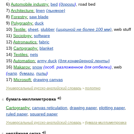
6)
Automobile industry:
bed
(
дороги
)
, road bed
7)
Architecture:
linen
(льняное)
8)
Forestry:
saw blade
9)
Polygraphy:
duck
10)
Textile:
sheet
,
slubber
(шириной не более 100 мм)
, web stuff
11)
Sociology:
software
12)
Astronautics:
fabric
13)
Cartography:
blanket
14)
Textiles:
nets
15)
Automation:
army duck
(для конвейерной ленты)
16)
Makarov:
snow
(особ. разложенное для отбелки)
, web
(
напр
.
бумаги
,
пилы
)
17)
Microsoft:
drawing canvas
Универсальный русско-английский словарь
полотно
>
бумага-миллиметровка
4
Cartography:
canvas reticulation
,
drawing paper
,
plotting paper
,
ruled paper
,
squared paper
Универсальный русско-английский словарь
бумага-миллиметровка
>
чертёжная сетка