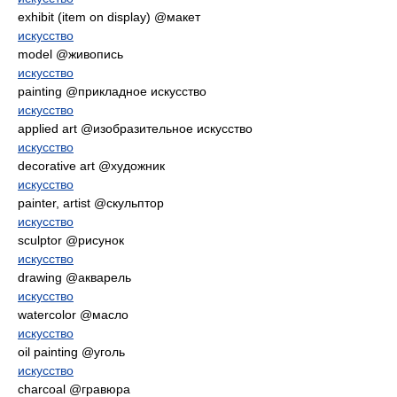
exhibit (item on display) @макет
искусство
model @живопись
искусство
painting @прикладное искусство
искусство
applied art @изобразительное искусство
искусство
decorative art @художник
искусство
painter, artist @скульптор
искусство
sculptor @рисунок
искусство
drawing @акварель
искусство
watercolor @масло
искусство
oil painting @уголь
искусство
charcoal @гравюра