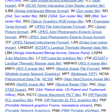
CADCore)
, IAX
(IBM Image Access eXecutive file)
, IC1
(Atari
Image)
, ICR
(NCSA Telnet Interactive Color Raster graphic file)
,
ILBM
(Amiga Interleaved Bitmap format)
, IM
(Sun raster file)
, IM1
(1bit, Sun raster file)
, IM32
(32bit, Sun raster file)
, IM8
(8bit, Sun
raster file)
, IRIS
(Silicon Graphics RGB image file)
, IVB
(Truevision
Targa format)
, JIF
(
JPEG File Interchange Format
)
, JPC
(Japan
Picture format)
, JPE
(JPEG Joint Photography Experts Group
format)
, JPEG
(JPEG Joint Photography Experts Group format)
,
JTF
(JPEG Tagged Interchange Format)
, LAN
(Erdas true colour
image)
, LANDSAT
(EOSAT's Landsat Thematic Mapper data file)
,
LBM
(Amiga Interleaved Bitmap format, Deluxe Paint)
, LISPM
(Lisp Machine file)
, LJ
(HP LaserJet graphics file)
, LTM
(EOSAT's
Landsat Thematic Mapper data file)
, MBFAVS
(AVS X image file)
,
MBFX
(AVS X image file)
, MIFF
(Magick Image File Format)
, MNG
(
Multiple-image Network Graphics
)
, MPT
(Multipage TIFF)
, NCSA
(
Hierarchical Data File
,
NCSA
)
, NEO
(Atari NeoChrome image file)
,
NEWS
(NeWS image file)
, NRF
(Neutral Raster File)
, PAC
(Atari
STAD Image)
, PAT
(1bit, Patent data, US Patent and Trademark
Office)
, PDA, PICT2
(Apple Macintosh PICT file)
, PJ
(HP PaintJet
PCL graphics file)
, PJXL
(HP PaintJet XL PCL graphics file)
, PNF
(Portable Network graphics Frame, standalone stream)
, PNG
(
Portable Network Graphics
)
, PNM
(PBM Portable aNyMap)
, PR