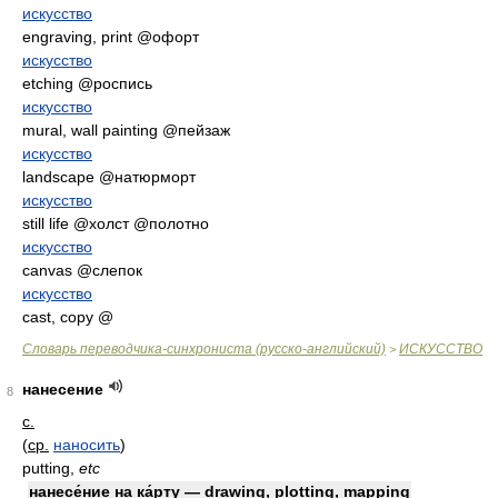
искусство
engraving, print @офорт
искусство
etching @роспись
искусство
mural, wall painting @пейзаж
искусство
landscape @натюрморт
искусство
still life @холст @полотно
искусство
canvas @слепок
искусство
cast, copy @
Словарь переводчика-синхрониста (русско-английский)
ИСКУССТВО
>
нанесение
8
с.
(
ср.
наносить
)
putting,
etc
нанесе́ние на ка́рту — drawing, plotting, mapping