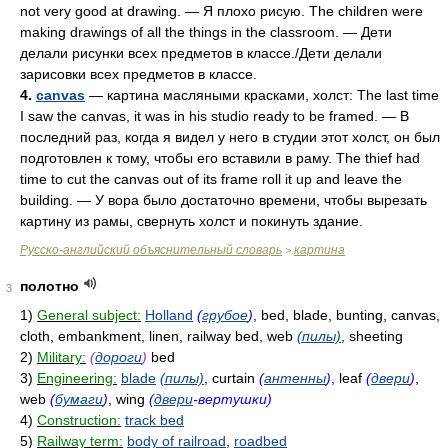
not very good at drawing. — Я плохо рисую. The children were
making drawings of all the things in the classroom. — Дети
делали рисунки всех предметов в классе./Дети делали
зарисовки всех предметов в классе.
4.
canvas
— картина масляными красками, холст: The last time
I saw the canvas, it was in his studio ready to be framed. — В
последний раз, когда я видел у него в студии этот холст, он был
подготовлен к тому, чтобы его вставили в раму. The thief had
time to cut the canvas out of its frame roll it up and leave the
building. — У вора было достаточно времени, чтобы вырезать
картину из рамы, свернуть холст и покинуть здание.
Русско-английский объяснительный словарь
картина
>
полотно
3
1)
General subject:
Holland
(
грубое
)
, bed, blade, bunting, canvas,
cloth, embankment, linen, railway bed, web
(пилы)
, sheeting
2)
Military:
(
дороги
)
bed
3)
Engineering:
blade
(пилы)
, curtain
(
антенны
)
, leaf
(
двери
)
,
web
(
бумаги
)
, wing
(
двери
-вертушки)
4)
Construction:
track bed
5)
Railway term:
body of railroad
,
roadbed