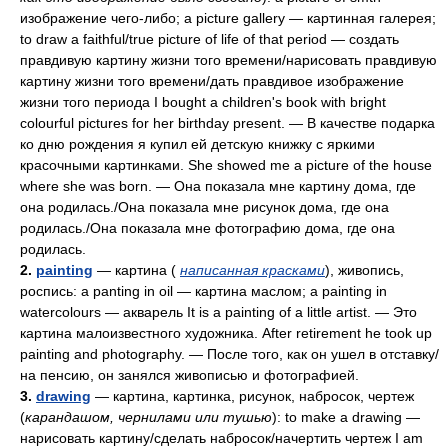
изображение чего-либо; a picture gallery — картинная галерея;
to draw a faithful/true picture of life of that period — создать
правдивую картину жизни того времени/нарисовать правдивую
картину жизни того времени/дать правдивое изображение
жизни того периода I bought a children's book with bright
colourful pictures for her birthday present. — В качестве подарка
ко дню рождения я купил ей детскую книжку с яркими
красочными картинками. She showed me a picture of the house
where she was born. — Она показала мне картину дома, где
она родилась./Она показала мне рисунок дома, где она
родилась./Она показала мне фотографию дома, где она
родилась.
2.
painting
— картина (
написанная красками
), живопись,
роспись: a panting in oil — картина маслом; a painting in
watercolours — акварель It is a painting of a little artist. — Это
картина малоизвестного художника. After retirement he took up
painting and photography. — После того, как он ушел в отставку/
на пенсию, он занялся живописью и фотографией.
3.
drawing
— картина, картинка, рисунок, набросок, чертеж
(
карандашом, чернилами или тушью
): to make a drawing —
нарисовать картину/сделать набросок/начертить чертеж I am