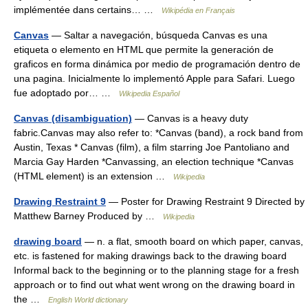
implémentée dans certains… …
Wikipédia en Français
Canvas
— Saltar a navegación, búsqueda Canvas es una
etiqueta o elemento en HTML que permite la generación de
graficos en forma dinámica por medio de programación dentro de
una pagina. Inicialmente lo implementó Apple para Safari. Luego
fue adoptado por… …
Wikipedia Español
Canvas (disambiguation)
— Canvas is a heavy duty
fabric.Canvas may also refer to: *Canvas (band), a rock band from
Austin, Texas * Canvas (film), a film starring Joe Pantoliano and
Marcia Gay Harden *Canvassing, an election technique *Canvas
(HTML element) is an extension …
Wikipedia
Drawing Restraint 9
— Poster for Drawing Restraint 9 Directed by
Matthew Barney Produced by …
Wikipedia
drawing board
— n. a flat, smooth board on which paper, canvas,
etc. is fastened for making drawings back to the drawing board
Informal back to the beginning or to the planning stage for a fresh
approach or to find out what went wrong on the drawing board in
the …
English World dictionary