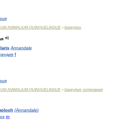
зия
NUM
ANIMALIUM
QUINQUELINGUE
баркудии
>
ая
laris
Annandale
ркудия
f
зия
NUM
ANIMALIUM
QUINQUELINGUE
баркудия
,
островная
>
oloch
(
Annandale
)
ох
m