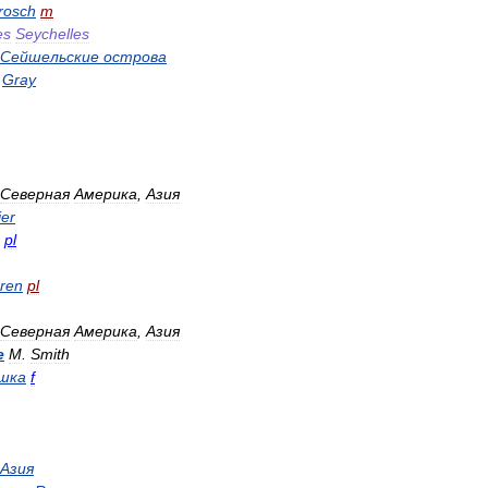
rosch
m
es
Seychelles
Сейшельские
острова
Gray
Северная
Америка
,
Азия
ier
pl
oren
pl
Северная
Америка
,
Азия
e
M
.
Smith
шка
f
Азия