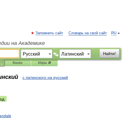
Запомнить сайт
Словарь на свой сайт
RU
едии на Академике
Найти!
Книги
Игры ⚽
инский
с латинского на русский
од
andale