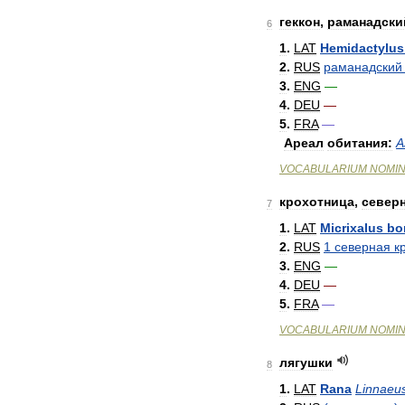
геккон
,
раманадски
6
1
.
LAT
Hemidactylus
2
.
RUS
раманадский
3
.
ENG
—
4
.
DEU
—
5
.
FRA
—
Ареал
обитания:
А
VOCABULARIUM
NOMI
крохотница
,
север
7
1
.
LAT
Micrixalus
bo
2
.
RUS
1
северная
к
3
.
ENG
—
4
.
DEU
—
5
.
FRA
—
VOCABULARIUM
NOMI
лягушки
8
1
.
LAT
Rana
Linnaeu