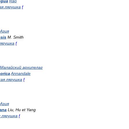
ngua
Rao
ая
лягушка
f
Азия
nsis
M
.
Smith
лягушка
f
Малайский
архипелаг
orica
Annandale
кая
лягушка
f
Азия
ana
Liu
,
Hu
et
Yang
я
лягушка
f