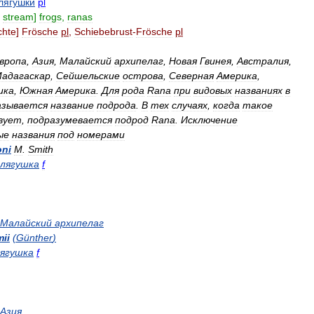
лягушки
pl
stream
]
frogs
,
ranas
chte
]
Frösche
pl
,
Schiebebrust
-
Frösche
pl
вропа
,
Азия
,
Малайский
архипелаг
,
Новая
Гвинея
,
Австралия
,
адагаскар
,
Сейшельские
острова
,
Северная
Америка
,
ика
,
Южная
Америка
.
Для
рода
Rana
при
видовых
названиях
в
азывается
название
подрода
.
В
тех
случаях
,
когда
такое
вует
,
подразумевается
подрод
Rana
.
Исключение
ые
названия
под
номерами
oni
M
.
Smith
лягушка
f
Малайский
архипелаг
ii
(
Günther
)
ягушка
f
Азия