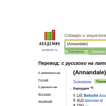
Словари и энциклоп
academic.ru
Толкования
Переводы
Перевод:
с русского на лат
(Annandale)
С латинского на:
Русский
Толкование
Перев
С русского на:
баркудии
1
Все языки
1
.
LAT
Barkudia
Ann
2
.
RUS
баркудии
pl
Английский
3
.
ENG
—