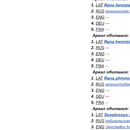
1
.
LAT
Rana
fansipa
2
.
RUS
тонкинская
3
.
ENG
—
4
.
DEU
—
5
.
FRA
—
Ареал
обитания:
1
.
LAT
Rana
heinric
2
.
RUS
—
3
.
ENG
—
4
.
DEU
—
5
.
FRA
—
Ареал
обитания:
1
.
LAT
Rana
phryno
2
.
RUS
зернистобр
3
.
ENG
—
4
.
DEU
—
5
.
FRA
—
Ареал
обитания:
1
.
LAT
Sooglossus
2
.
RUS
сейшельска
3
.
ENG
Seychelles
f