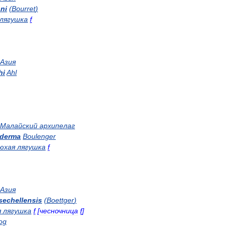
ni
(
Bourret
)
лягушка
f
Азия
hi
Ahl
Малайский
архипелаг
derma
Boulenger
юхая
лягушка
f
Азия
sechellensis
(
Boettger
)
я
лягушка
f
[
чесночница
f
]
rog