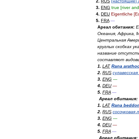
2
.
RUS
(
настоящие
)
3
.
ENG
true
[
river
and
4
.
DEU
Eigentliche
[
E
5
.
FRA
—
Ареал
обитания:
Е
Океания
,
Африка
,
М
Центральная
Амер
круглых
скобках
ук
название
отсутст
составляют
видов
1
.
LAT
Rana
aratho
2
.
RUS
сулавесская
3
.
ENG
—
4
.
DEU
—
5
.
FRA
—
Ареал
обитания:
1
.
LAT
Rana
beddom
2
.
RUS
сосочковая
л
3
.
ENG
—
4
.
DEU
—
5
.
FRA
—
Ареал
обитания: