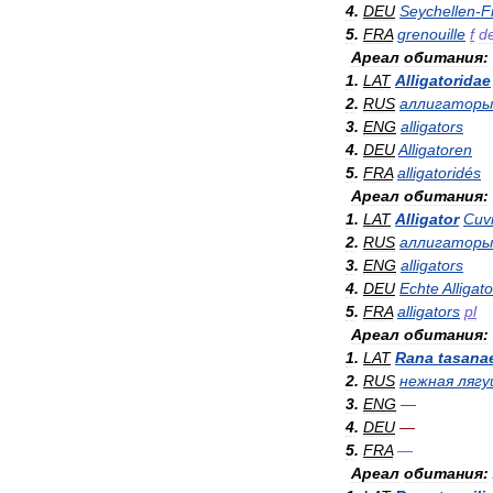
4
.
DEU
Seychellen
-
F
5
.
FRA
grenouille
f
d
Ареал
обитания:
1
.
LAT
Alligatoridae
2
.
RUS
аллигаторы
3
.
ENG
alligators
4
.
DEU
Alligatoren
5
.
FRA
alligatoridés
Ареал
обитания:
1
.
LAT
Alligator
Cuv
2
.
RUS
аллигаторы
3
.
ENG
alligators
4
.
DEU
Echte
Alligat
5
.
FRA
alligators
pl
Ареал
обитания:
1
.
LAT
Rana
tasana
2
.
RUS
нежная
лягу
3
.
ENG
—
4
.
DEU
—
5
.
FRA
—
Ареал
обитания: