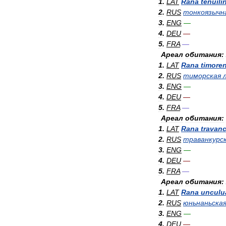
1
.
LAT
Rana
tenuili
2
.
RUS
тонкоязычн
3
.
ENG
—
4
.
DEU
—
5
.
FRA
—
Ареал
обитания:
1
.
LAT
Rana
timore
2
.
RUS
тиморская
3
.
ENG
—
4
.
DEU
—
5
.
FRA
—
Ареал
обитания:
1
.
LAT
Rana
travanc
2
.
RUS
траванкурс
3
.
ENG
—
4
.
DEU
—
5
.
FRA
—
Ареал
обитания:
1
.
LAT
Rana
unculu
2
.
RUS
юньнаньска
3
.
ENG
—
4
.
DEU
—