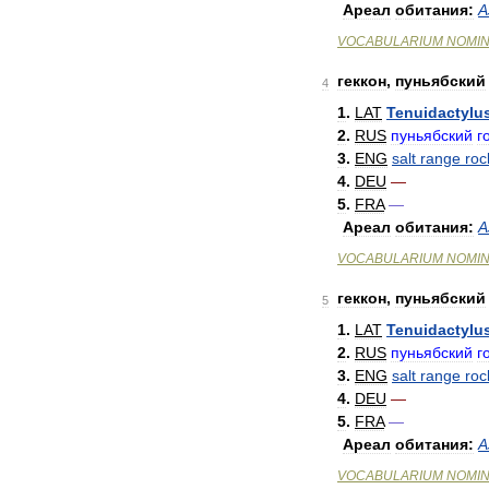
Ареал
обитания:
А
VOCABULARIUM
NOMI
геккон
,
пуньябский
4
1
.
LAT
Tenuidactylu
2
.
RUS
пуньябский
г
3
.
ENG
salt
range
roc
4
.
DEU
—
5
.
FRA
—
Ареал
обитания:
А
VOCABULARIUM
NOMI
геккон
,
пуньябский
5
1
.
LAT
Tenuidactylu
2
.
RUS
пуньябский
г
3
.
ENG
salt
range
roc
4
.
DEU
—
5
.
FRA
—
Ареал
обитания:
А
VOCABULARIUM
NOMI