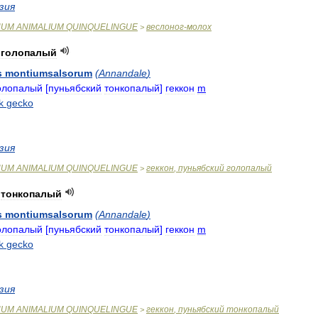
зия
NUM
ANIMALIUM
QUINQUELINGUE
веслоног
-
молох
>
голопалый
s
montiumsalsorum
(
Annandale
)
олопалый
[
пуньябский
тонкопалый
]
геккон
m
k
gecko
зия
NUM
ANIMALIUM
QUINQUELINGUE
геккон
,
пуньябский
голопалый
>
тонкопалый
s
montiumsalsorum
(
Annandale
)
олопалый
[
пуньябский
тонкопалый
]
геккон
m
k
gecko
зия
NUM
ANIMALIUM
QUINQUELINGUE
геккон
,
пуньябский
тонкопалый
>