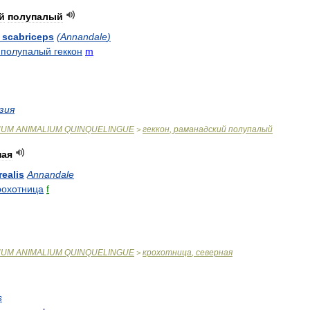
й
полупалый
scabriceps
(
Annandale
)
полупалый
геккон
m
зия
NUM
ANIMALIUM
QUINQUELINGUE
геккон
,
раманадский
полупалый
>
ная
realis
Annandale
рохотница
f
NUM
ANIMALIUM
QUINQUELINGUE
крохотница
,
северная
>
s