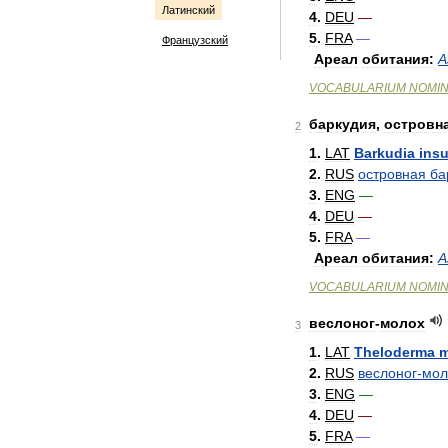
Латинский
4
.
DEU
—
5
.
FRA
—
Французский
Ареал
обитания:
А
VOCABULARIUM
NOMI
баркудия
,
островн
2
1
.
LAT
Barkudia
insu
2
.
RUS
островная
ба
3
.
ENG
—
4
.
DEU
—
5
.
FRA
—
Ареал
обитания:
А
VOCABULARIUM
NOMI
веслоног
-
молох
3
1
.
LAT
Theloderma
m
2
.
RUS
веслоног
-
мол
3
.
ENG
—
4
.
DEU
—
5
.
FRA
—