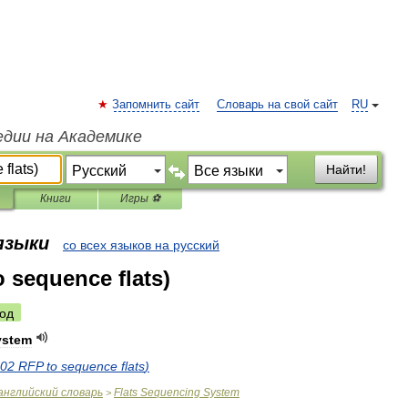
Запомнить сайт
Словарь на свой сайт
RU
едии на Академике
Найти!
Книги
Игры ⚽
 языки
со всех языков на русский
o sequence flats)
од
ystem
02
RFP
to
sequence
flats
)
английский
словарь
Flats
Sequencing
System
>