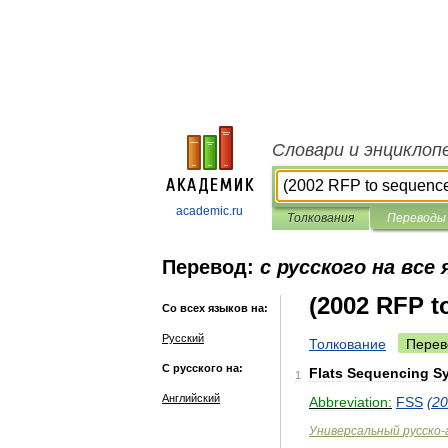
Словари и энциклоп
academic.ru
Толкования
Переводы
Перевод:
с русского на все
(2002 RFP t
Со всех языков на:
Русский
Толкование
Перев
С русского на:
Flats
Sequencing
S
1
Английский
Abbreviation:
FSS
(
20
Универсальный
русско
-