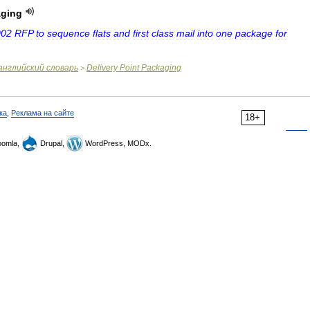
ging
002
RFP
to
sequence
flats
and
first
class
mail
into
one
package
for
английский
словарь
Delivery
Point
Packaging
>
ка
,
Реклама на сайте
18+
omla,
Drupal,
WordPress, MODx.