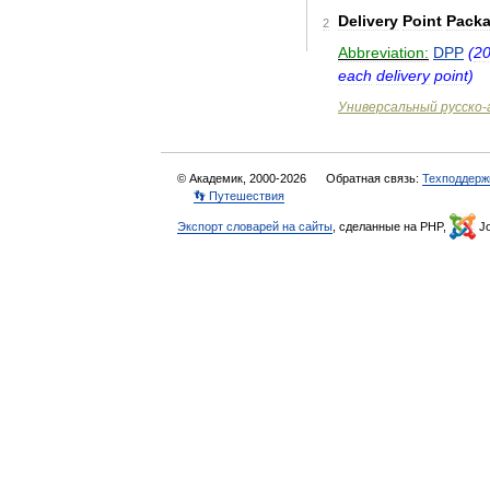
Delivery
Point
Packa
2
Abbreviation:
DPP
(
2
each
delivery
point
)
Универсальный
русско
-
© Академик, 2000-2026
Обратная связь:
Техподдерж
👣 Путешествия
Экспорт словарей на сайты
, сделанные на PHP,
Jo