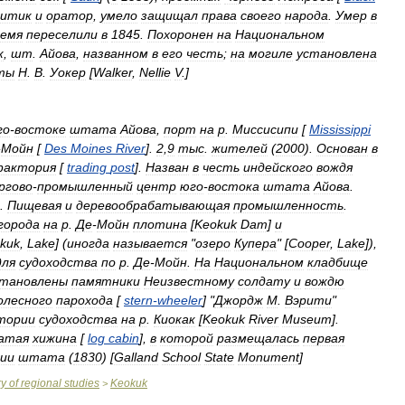
литик
и
оратор
,
умело
защищал
права
своего
народа
.
Умер
в
лемя
переселили
в
1845
.
Похоронен
на
Национальном
к
,
шт
.
Айова
,
названном
в
его
честь
;
на
могиле
установлена
ты
Н
.
В
.
Уокер
[
Walker
,
Nellie
V
.]
го
-
востоке
штата
Айова
,
порт
на
р
.
Миссисипи
[
Mississippi
-
Мойн
[
Des
Moines
River
].
2
,
9
тыс
.
жителей
(
2000
).
Основан
в
фактория
[
trading
post
].
Назван
в
честь
индейского
вождя
ргово
-
промышленный
центр
юго
-
востока
штата
Айова
.
.
Пищевая
и
деревообрабатывающая
промышленность
.
города
на
р
.
Де
-
Мойн
плотина
[
Keokuk
Dam
]
и
kuk
,
Lake
] (
иногда
называется
"
озеро
Купера
" [
Cooper
,
Lake
]),
для
судоходства
по
р
.
Де
-
Мойн
.
На
Национальном
кладбище
становлены
памятники
Неизвестному
солдату
и
вождю
олесного
парохода
[
stern
-
wheeler
] "
Джордж
М
.
Вэрити
"
тории
судоходства
на
р
.
Киокак
[
Keokuk
River
Museum
].
атая
хижина
[
log
cabin
],
в
которой
размещалась
первая
ии
штата
(
1830
) [
Galland
School
State
Monument
]
ry
of
regional
studies
Keokuk
>