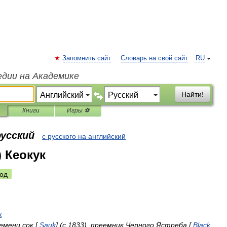
Запомнить сайт
Словарь на свой сайт
RU
едии на Академике
Найти!
Книги
Игры ⚽
русский
с русского на английский
) Кеокук
од
к
емени
сок
[
Sauk
] (
с
1833
),
преемник
Черного
Ястреба
[
Black