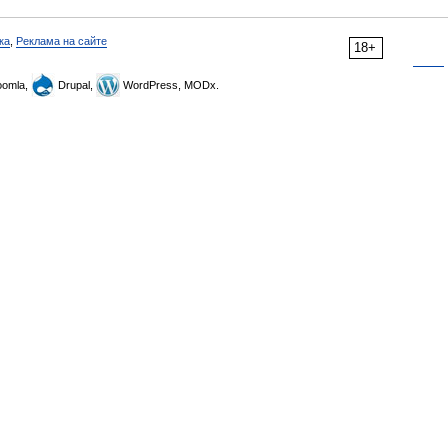
ка
,
Реклама на сайте
18+
omla,
Drupal,
WordPress, MODx.