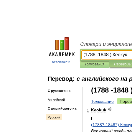
Словари и энциклоп
academic.ru
Толкования
Переводы
Перевод:
с английского на 
(1788 -1848 
С русского на:
Английский
Толкование
Перев
С английского на:
Keokuk
1
Русский
I
(
1788
?-
1848
?)
Кеоку
Верховный
вождь
пл