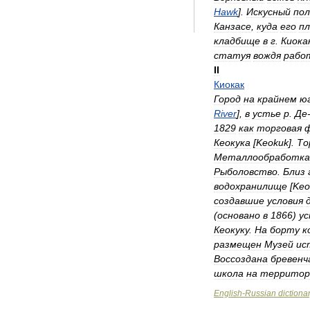
Hawk
].
Искусный
по
Канзасе
,
куда
его
п
кладбище
в
г
.
Киока
статуя
вождя
рабо
II
Киокак
Город
на
крайнем
ю
River
],
в
устье
р
.
Де
1829
как
торговая
Кеокука
[
Keokuk
].
То
Металлообработка
Рыболовство
.
Близ
водохранилище
[
Keo
создавшие
условия
(
основано
в
1866
)
у
Кеокуку
.
На
борту
к
размещен
Музей
ис
Воссоздана
бревенч
школа
на
территор
English
-
Russian
dictiona