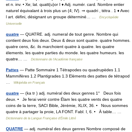
et n. inv. • Xe; lat. quatt(u)or I ♦ Adj. numér. card. Nombre entier
naturel équivalant à trois plus un (4; IV). ⇒ quadri , tétra . 1 ♦ Avec
l art. défini, désignant un groupe déterminé… …
Encyclopédie
Universelle
quatre
— QUATRE. adj. numeral de tout genre. Nombre qui
contient deux fois deux. Deux & deux sont quatre. quatre hommes.
quatre cens, &c. ils marchoient quatre à quatre. les quatre
élements. les quatre parties du monde. les quatre humeurs. les
quatre… …
Dictionnaire de l'Académie française
Pattes
— Patte Sommaire 1 Tétrapodes ou quadrupèdes 1.1
Mammifères 1.2 Plantigrades 1.3 Elèments des pattes de tétrapod
…
Wikipédia en Français
quatre
— (ka tr ) adj. numéral des deux genres 1° Deux fois
deux. • Je ferai venir contre Élam les quatre vents des quatre
coins de la terre, SACI Bible, Jérémie, XLIX, 36. • Nous sommes
quatre à partager la proie, LA FONT. Fabl. I, 6. • À table… …
Dictionnaire de la Langue Française d'Émile Littré
QUATRE
— adj. numéral des deux genres Nombre composé de