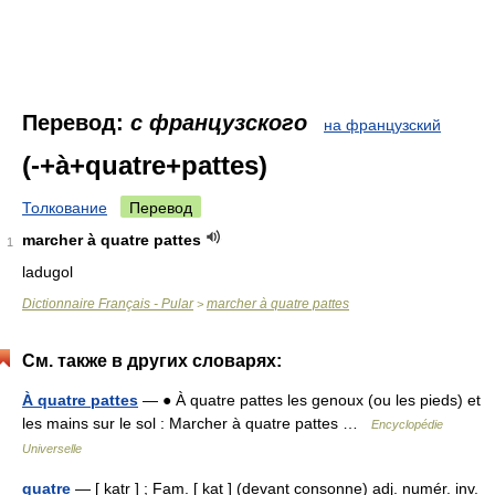
Перевод:
с французского
на французский
(-+à+quatre+pattes)
Толкование
Перевод
marcher à quatre pattes
1
ladugol
Dictionnaire Français - Pular
marcher à quatre pattes
>
См. также в других словарях:
À quatre pattes
— ● À quatre pattes les genoux (ou les pieds) et
les mains sur le sol : Marcher à quatre pattes …
Encyclopédie
Universelle
quatre
— [ katr ] ; Fam. [ kat ] (devant consonne) adj. numér. inv.