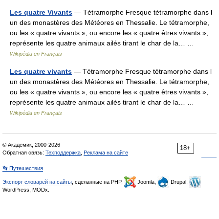
Les quatre Vivants
— Tétramorphe Fresque tétramorphe dans l
un des monastères des Météores en Thessalie. Le tétramorphe,
ou les « quatre vivants », ou encore les « quatre êtres vivants »,
représente les quatre animaux ailés tirant le char de la… …
Wikipédia en Français
Les quatre vivants
— Tétramorphe Fresque tétramorphe dans l
un des monastères des Météores en Thessalie. Le tétramorphe,
ou les « quatre vivants », ou encore les « quatre êtres vivants »,
représente les quatre animaux ailés tirant le char de la… …
Wikipédia en Français
© Академик, 2000-2026
18+
Обратная связь:
Техподдержка
,
Реклама на сайте
👣 Путешествия
Экспорт словарей на сайты
, сделанные на PHP,
Joomla,
Drupal,
WordPress, MODx.