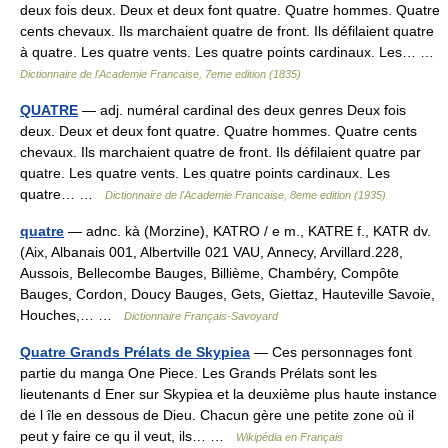
deux fois deux. Deux et deux font quatre. Quatre hommes. Quatre
cents chevaux. Ils marchaient quatre de front. Ils défilaient quatre
à quatre. Les quatre vents. Les quatre points cardinaux. Les… …
Dictionnaire de l'Academie Francaise, 7eme edition (1835)
QUATRE
— adj. numéral cardinal des deux genres Deux fois
deux. Deux et deux font quatre. Quatre hommes. Quatre cents
chevaux. Ils marchaient quatre de front. Ils défilaient quatre par
quatre. Les quatre vents. Les quatre points cardinaux. Les
quatre… …
Dictionnaire de l'Academie Francaise, 8eme edition (1935)
quatre
— adnc. kà (Morzine), KATRO / e m., KATRE f., KATR dv.
(Aix, Albanais 001, Albertville 021 VAU, Annecy, Arvillard.228,
Aussois, Bellecombe Bauges, Billième, Chambéry, Compôte
Bauges, Cordon, Doucy Bauges, Gets, Giettaz, Hauteville Savoie,
Houches,… …
Dictionnaire Français-Savoyard
Quatre Grands Prélats de Skypiea
— Ces personnages font
partie du manga One Piece. Les Grands Prélats sont les
lieutenants d Ener sur Skypiea et la deuxième plus haute instance
de l île en dessous de Dieu. Chacun gère une petite zone où il
peut y faire ce qu il veut, ils… …
Wikipédia en Français