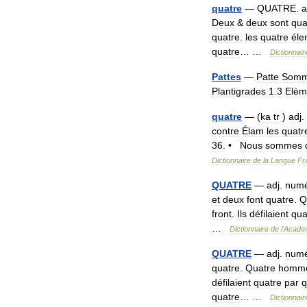
quatre
—
QUATRE
.
a
Deux
&
deux
sont
qua
quatre
.
les
quatre
éle
quatre
… …
Dictionnair
Pattes
—
Patte
Somm
Plantigrades
1
.
3
Elèm
quatre
— (
ka
tr
)
adj
.
contre
Élam
les
quatr
36
. •
Nous
sommes
Dictionnaire
de
la
Langue
Fr
QUATRE
—
adj
.
numé
et
deux
font
quatre
.
Q
front
.
Ils
défilaient
qua
…
Dictionnaire
de
l
'
Acade
QUATRE
—
adj
.
numé
quatre
.
Quatre
homm
défilaient
quatre
par
q
quatre
… …
Dictionnair