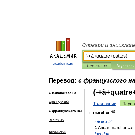
Словари и энциклоп
academic.ru
Толкования
Переводы
Перевод:
с французского на
(-+à+quatre
С испанского на:
Французский
Толкование
Перев
С французского на:
marcher
1
Все языки
intransitif
1
Andar
marchar
cam
Английский
locution