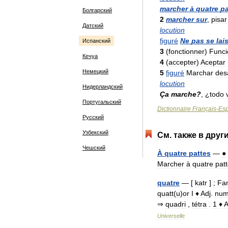
marcher
à
quatre
pa
Болгарский
2
marcher
sur
,
pisar
Датский
locution
figuré
Ne
pas
se
lai
Испанский
3
(
fonctionner
)
Funci
Кечуа
4
(
accepter
)
Aceptar
Немецкий
5
figuré
Marchar
desa
locution
Нидерландский
Ça
marche
?
, ¿
todo
Португальский
Dictionnaire
Français
-
Es
Русский
Узбекский
См
.
также
в
друг
Чешский
À
quatre
pattes
—
●
Marcher
à
quatre
pat
quatre
— [
katr
] ;
Fa
quatt
(
u
)
or
I
♦
Adj
.
num
⇒
quadri
,
tétra
.
1
♦
A
Universelle