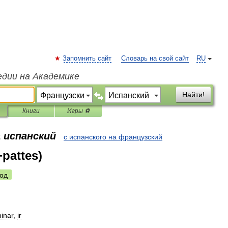
Запомнить сайт
Словарь на свой сайт
RU
едии на Академике
Найти!
Книги
Игры ⚽
 испанский
с испанского на французский
+pattes)
од
inar
,
ir