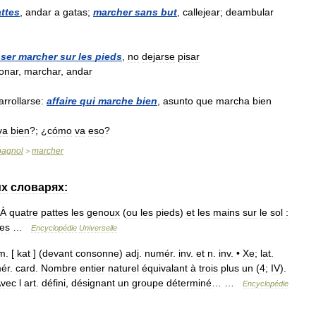
ttes
,
andar
a
gatas
;
marcher
sans
but
,
callejear
;
deambular
sser
marcher
sur
les
pieds
,
no
dejarse
pisar
onar
,
marchar
,
andar
rrollarse:
affaire
qui
marche
bien
,
asunto
que
marcha
bien
va
bien
?; ¿
cómo
va
eso
?
pagnol
marcher
>
их
словарях:
À
quatre
pattes
les
genoux
(
ou
les
pieds
)
et
les
mains
sur
le
sol
:
tes
…
Encyclopédie
Universelle
m
. [
kat
] (
devant
consonne
)
adj
.
numér
.
inv
.
et
n
.
inv
. •
Xe
;
lat
.
ér
.
card
.
Nombre
entier
naturel
équivalant
à
trois
plus
un
(
4
;
IV
).
vec
l
art
.
défini
,
désignant
un
groupe
déterminé
… …
Encyclopédie