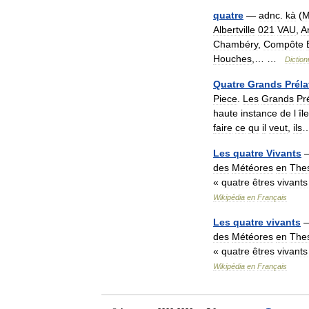
quatre
—
adnc
.
kà
(
M
Albertville
021
VAU
,
A
Chambéry
,
Compôte
Houches
,… …
Diction
Quatre
Grands
Préla
Piece
.
Les
Grands
Pr
haute
instance
de
l
île
faire
ce
qu
il
veut
,
ils
Les
quatre
Vivants
des
Météores
en
Thes
«
quatre
êtres
vivants
Wikipédia
en
Français
Les
quatre
vivants
des
Météores
en
Thes
«
quatre
êtres
vivants
Wikipédia
en
Français