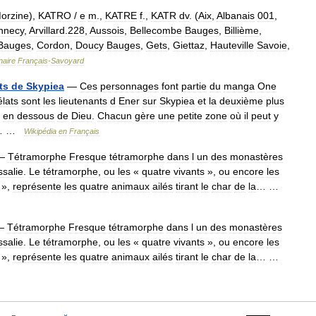
orzine
),
KATRO
/
e
m
.,
KATRE
f
.,
KATR
dv
. (
Aix
,
Albanais
001
,
nnecy
,
Arvillard
.
228
,
Aussois
,
Bellecombe
Bauges
,
Billième
,
Bauges
,
Cordon
,
Doucy
Bauges
,
Gets
,
Giettaz
,
Hauteville
Savoie
,
naire
Français
-
Savoyard
ts
de
Skypiea
—
Ces
personnages
font
partie
du
manga
One
élats
sont
les
lieutenants
d
Ener
sur
Skypiea
et
la
deuxième
plus
en
dessous
de
Dieu
.
Chacun
gère
une
petite
zone
où
il
peut
y
… …
Wikipédia
en
Français
—
Tétramorphe
Fresque
tétramorphe
dans
l
un
des
monastères
salie
.
Le
tétramorphe
,
ou
les
«
quatre
vivants
»,
ou
encore
les
»,
représente
les
quatre
animaux
ailés
tirant
le
char
de
la
… …
—
Tétramorphe
Fresque
tétramorphe
dans
l
un
des
monastères
salie
.
Le
tétramorphe
,
ou
les
«
quatre
vivants
»,
ou
encore
les
»,
représente
les
quatre
animaux
ailés
tirant
le
char
de
la
… …