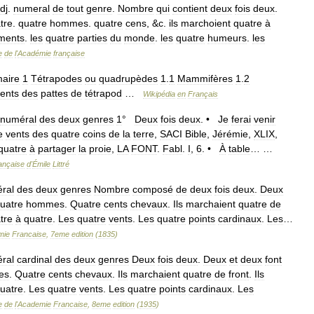
dj
.
numeral
de
tout
genre
.
Nombre
qui
contient
deux
fois
deux
.
tre
.
quatre
hommes
.
quatre
cens
, &
c
.
ils
marchoient
quatre
à
ments
.
les
quatre
parties
du
monde
.
les
quatre
humeurs
.
les
e
de
l
'
Académie
française
aire
1
Tétrapodes
ou
quadrupèdes
1
.
1
Mammifères
1
.
2
ents
des
pattes
de
tétrapod
…
Wikipédia
en
Français
numéral
des
deux
genres
1
°
Deux
fois
deux
. •
Je
ferai
venir
e
vents
des
quatre
coins
de
la
terre
,
SACI
Bible
,
Jérémie
,
XLIX
,
quatre
à
partager
la
proie
,
LA
FONT
.
Fabl
.
I
,
6
. •
À
table
… …
ançaise
d
'
Émile
Littré
ral
des
deux
genres
Nombre
composé
de
deux
fois
deux
.
Deux
uatre
hommes
.
Quatre
cents
chevaux
.
Ils
marchaient
quatre
de
tre
à
quatre
.
Les
quatre
vents
.
Les
quatre
points
cardinaux
.
Les
…
mie
Francaise
,
7eme
edition
(
1835
)
ral
cardinal
des
deux
genres
Deux
fois
deux
.
Deux
et
deux
font
es
.
Quatre
cents
chevaux
.
Ils
marchaient
quatre
de
front
.
Ils
uatre
.
Les
quatre
vents
.
Les
quatre
points
cardinaux
.
Les
e
de
l
'
Academie
Francaise
,
8eme
edition
(
1935
)