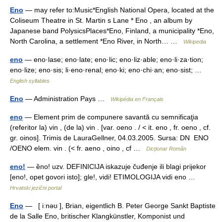
Eno
— may refer to:Music*English National Opera, located at the
Coliseum Theatre in St. Martin s Lane * Eno , an album by
Japanese band PolysicsPlaces*Eno, Finland, a municipality *Eno,
North Carolina, a settlement *Eno River, in North… …
Wikipedia
eno
— eno·lase; eno·late; eno·lic; eno·liz·able; eno·li·za·tion;
eno·lize; eno·sis; li·eno·renal; eno·ki; eno·chi·an; eno·sist; …
English syllables
Eno
— Administration Pays …
Wikipédia en Français
eno
— Element prim de compunere savantă cu semnificaţia
(referitor la) vin , (de la) vin . [var. oeno . / < it. eno , fr. oeno , cf.
gr. oinos]. Trimis de LauraGellner, 04.03.2005. Sursa: DN ENO
/OENO elem. vin . (< fr. aeno , oino , cf …
Dicționar Român
eno!
— ȅno! uzv. DEFINICIJA iskazuje čuđenje ili blagi prijekor
[eno!, opet govori isto]; gle!, vidi! ETIMOLOGIJA vidi eno …
Hrvatski jezični portal
Eno
— [ iːnəʊ ], Brian, eigentlich B. Peter George Sankt Baptiste
de la Salle Eno, britischer Klangkünstler, Komponist und