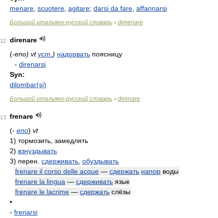
menare
,
scuotere
,
agitare
;
darsi da fare
,
affannarsi
Большой итальяно-русский словарь
dimenare
>
direnare
12
(-
eno) vt
уст.
)
надорвать
поясницу
-
direnarsi
Syn:
dilombar(si)
Большой итальяно-русский словарь
direnare
>
frenare
13
(-
eno
)
vt
1)
тормозить, замедлять
2)
взнуздывать
3)
перен.
сдерживать
,
обуздывать
frenare il corso delle acque
—
сдержать
напор
воды
frenare la lingua
—
сдерживать
язык
frenare le lacrime
—
сдержать
слёзы
•
-
frenarsi