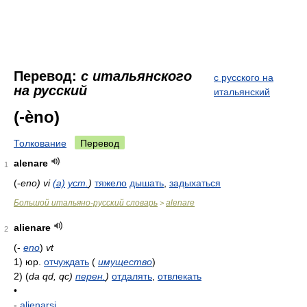
Перевод:
с итальянского
с русского на
на русский
итальянский
(-èno)
Толкование
Перевод
alenare
1
(-
eno) vi
(a)
уст.
)
тяжело
дышать
,
задыхаться
Большой итальяно-русский словарь
alenare
>
alienare
2
(-
eno
)
vt
1)
юр.
отчуждать
(
имущество
)
2)
(
da qd, qc)
перен.
)
отдалять
,
отвлекать
•
-
alienarsi