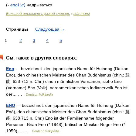
(-
eno) vr)
надрываться
Большой итальяно-русский словарь
sdirenarsi
>
Страницы
Следующая
→
1
2
3
4
5
См. также в других словарях:
Eno
— bezeichnet: den japanischen Name für Huineng (Daikan
Enō), den chinesischen Meister des Chan Buddhismus (chin.: 慧
能, 638 713 n. Chr.) einen männlichen Vornamen, siehe Eno
(Vorname) Eno (Volk), nordamerikanisches Indianervolk Eno ist
der… …
Deutsch Wikipedia
ENO
— bezeichnet: den japanischen Name für Huineng (Daikan
Enō), den chinesischen Meister des Chan Buddhismus (chin.: 慧
能, 638 713 n. Chr.) Eno ist der Familienname folgender
Personen: Brian Eno (* 1948), britischer Musiker Roger Eno (*
1959),… …
Deutsch Wikipedia