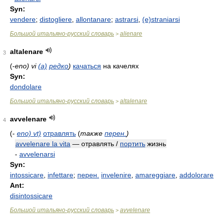
Syn:
vendere
;
distogliere
,
allontanare
;
astrarsi
,
(e)straniarsi
Большой итальяно-русский словарь
alienare
>
altalenare
3
(-
eno) vi
(a)
редко
)
качаться
на качелях
Syn:
dondolare
Большой итальяно-русский словарь
altalenare
>
avvelenare
4
(-
eno) vt)
отравлять
(
также
перен.
)
avvelenare la vita
— отравлять /
портить
жизнь
-
avvelenarsi
Syn:
intossicare
,
infettare
;
перен.
invelenire
,
amareggiare
,
addolorare
Ant:
disintossicare
Большой итальяно-русский словарь
avvelenare
>