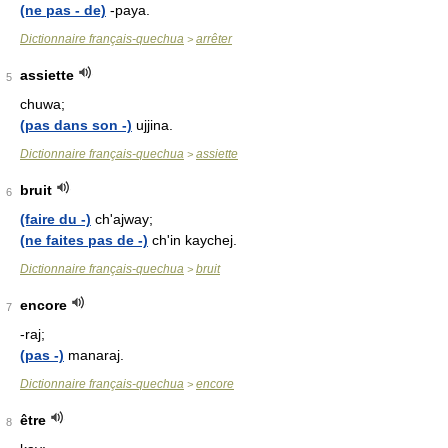
(ne pas - de)
-paya.
Dictionnaire français-quechua
arrêter
>
assiette
5
chuwa;
(pas dans son -)
ujjina.
Dictionnaire français-quechua
assiette
>
bruit
6
(faire du -)
ch'ajway;
(ne faites pas de -)
ch'in kaychej.
Dictionnaire français-quechua
bruit
>
encore
7
-raj;
(pas -)
manaraj.
Dictionnaire français-quechua
encore
>
être
8