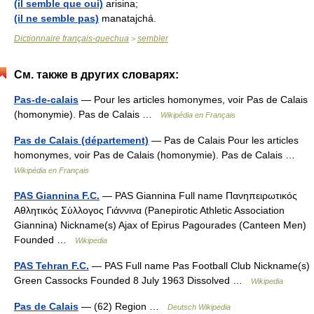
(il semble que oui)
arisina;
(il ne semble pas)
manatajchá.
Dictionnaire français-quechua
sembler
>
См. также в других словарях:
Pas-de-calais
— Pour les articles homonymes, voir Pas de Calais
(homonymie). Pas de Calais …
Wikipédia en Français
Pas de Calais (département)
— Pas de Calais Pour les articles
homonymes, voir Pas de Calais (homonymie). Pas de Calais …
Wikipédia en Français
PAS Giannina F.C.
— PAS Giannina Full name Πανηπειρωτικός
Αθλητικός Σύλλογος Γιάννινα (Panepirotic Athletic Association
Giannina) Nickname(s) Ajax of Epirus Pagourades (Canteen Men)
Founded …
Wikipedia
PAS Tehran F.C.
— PAS Full name Pas Football Club Nickname(s)
Green Cassocks Founded 8 July 1963 Dissolved …
Wikipedia
Pas de Calais
— (62) Region …
Deutsch Wikipedia