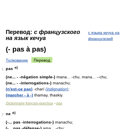
Перевод:
с французского
с языка кечуа на
на язык кечуа
французский
(- pas à pas)
Толкование
Перевод
pas
1
(ne... - -négation simple-)
mana... -chu, mana... --chu;
(ne... - -interrogations-)
manachu;
(n'est-ce pas)
-charí
(indignation)
;
(marcher - à -)
thamay, thaskiy.
Dictionnaire français-quechua
pas
>
ne
2
(-... pas -interrogations-)
manachu;
(-... pas -défense-)
ama... -chu;