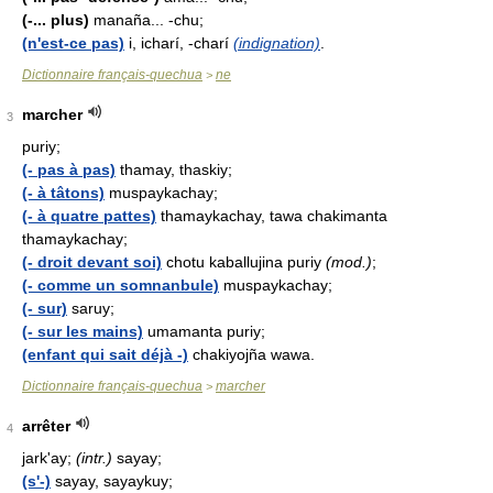
(-... plus)
manaña... -chu;
(n'est-ce pas)
i, icharí, -charí
(indignation)
.
Dictionnaire français-quechua
ne
>
marcher
3
puriy;
(- pas à pas)
thamay, thaskiy;
(- à tâtons)
muspaykachay;
(- à quatre pattes)
thamaykachay, tawa chakimanta
thamaykachay;
(- droit devant soi)
chotu kaballujina puriy
(mod.)
;
(- comme un somnanbule)
muspaykachay;
(- sur)
saruy;
(- sur les mains)
umamanta puriy;
(enfant qui sait déjà -)
chakiyojña wawa.
Dictionnaire français-quechua
marcher
>
arrêter
4
jark'ay;
(intr.)
sayay;
(s'-)
sayay, sayaykuy;