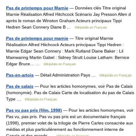
Pas de printemps pour Marnie
— Données clés Titre original
Marnie Réalisation Alfred Hitchcock Scénario Jay Presson Allen d
après le roman de Winston Graham Acteurs principaux Tippi
Hedren Sean Connery Diane B …
Wikipédia en Français
Pas de printemps pour marnie
— Titre original Marnie
Réalisation Alfred Hitchcock Acteurs principaux Tippi Hedren :
Marnie Edgar Sean Connery : Mark Rutland Diane Baker : Lil
Mainwaring Martin Gabel : Sidney Strutt Louise Latham: Bernice
Edgar Bruce… …
Wikipédia en Français
Pas-en-artois
— Détail Administration Pays …
Wikipédia en Français
Pas de calais
— Pour les articles homonymes, voir Pas de Calais
(homonymie). Pas de Calais Carte de localisation du pas de Calais
Type …
Wikipédia en Français
Pas vu pas pris (film, 1998)
— Pour les articles homonymes, voir
Pas vu, pas pris. Pas vu pas pris est un documentaire français
(1998), premier volet de la trilogie de Pierre Carles consacrée aux
médias et plus particulièrement au fonctionnement interne de
Canal+ et des grands …