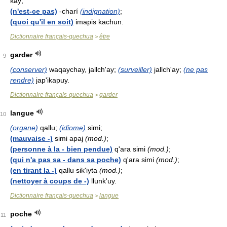
kay;
(n'est-ce pas)
-charí
(indignation)
;
(quoi qu'il en soit)
imapis kachun.
Dictionnaire français-quechua
être
>
garder
9
(conserver)
waqaychay, jallch'ay;
(surveiller)
jallch'ay;
(ne pas
rendre)
jap'ikapuy.
Dictionnaire français-quechua
garder
>
langue
10
(organe)
qallu;
(idiome)
simi;
(mauvaise -)
simi apaj
(mod.)
;
(personne à la - bien pendue)
q'ara simi
(mod.)
;
(qui n'a pas sa - dans sa poche)
q'ara simi
(mod.)
;
(en tirant la -)
qallu sik'iyta
(mod.)
;
(nettoyer à coups de -)
llunk'uy.
Dictionnaire français-quechua
langue
>
poche
11