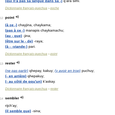
(qui n'a pas sa langue dans sa -)
q'ara simi.
Dictionnaire français-quechua
poche
>
point
12
(à ce -)
chayjina, chaykama;
(pas à ce -)
manapis chaykamachu;
(au - que)
-jina;
(être sur le - de)
-raya;
(à - -viande-)
pari.
Dictionnaire français-quechua
point
>
rester
13
(ne pas partir)
qhepay, kakuy;
(y avoir en trop)
puchuy;
(- en arrière)
qhepakuy;
(- au côté de qqu'un)
k'askay.
Dictionnaire français-quechua
rester
>
sembler
14
rijch'ay;
(il semble que)
-sina;