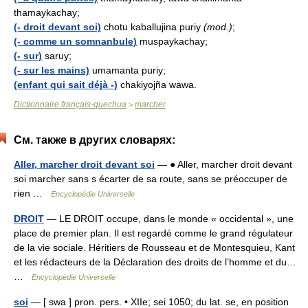
thamaykachay;
(- droit devant soi)
chotu kaballujina puriy
(mod.)
;
(- comme un somnanbule)
muspaykachay;
(- sur)
saruy;
(- sur les mains)
umamanta puriy;
(enfant qui sait déjà -)
chakiyojña wawa.
Dictionnaire français-quechua
marcher
>
См. также в других словарях:
Aller, marcher droit devant soi
— ● Aller, marcher droit devant
soi marcher sans s écarter de sa route, sans se préoccuper de
rien …
Encyclopédie Universelle
DROIT
— LE DROIT occupe, dans le monde « occidental », une
place de premier plan. Il est regardé comme le grand régulateur
de la vie sociale. Héritiers de Rousseau et de Montesquieu, Kant
et les rédacteurs de la Déclaration des droits de l’homme et du…
…
Encyclopédie Universelle
soi
— [ swa ] pron. pers. • XIIe; sei 1050; du lat. se, en position