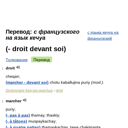
Перевод:
с французского
с языка кечуа на
на язык кечуа
французский
(- droit devant soi)
Толкование
Перевод
droit
1
cheqan;
(marcher - devant soi)
chotu kaballujina puriy
(mod.)
.
Dictionnaire français-quechua
droit
>
marcher
2
puriy;
(- pas à pas)
thamay, thaskiy;
(- à tâtons)
muspaykachay;
(- à quatre pattes)
thamaykachay, tawa chakimanta