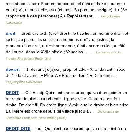
accentuée → se ♦ Pronom personnel réfléchi de la 3e personne.
⇒ lui (IV); et aussi elle, eux (cf. pop. Sa pomme, sézigue). I ♦ (Se
rapportant à des personnes) A ♦ Représentant …
Encyclopédie
Universelle
droit
— droit, droite 1. (droi, droi t ; le t se lie : un homme droi t et
juste ; au pluriel, l s se lie : les hommes droî z et justes ; la
prononciation dret, qui est normande, était encore usitée, à côté
de l autre, dans le XVIIe siècle ; Vaugelas… …
Dictionnaire de la
Langue Française d'Émile Littré
devant
— 1. devant [ d(ə)vɑ̃ ] prép. et adv. • XI e; davant fin Xe;
de 1. de et avant I ♦ Prép. A ♦ Prép. de lieu 1 ♦ Du même …
Encyclopédie Universelle
DROIT
— OITE. adj. Qui n est pas courbe, qui va d un point à un
autre par le plus court chemin. Ligne droite. Cette rue est fort
droite. De droit fil. En droite ligne. Avoir la taille droite et bien prise.
La rivière est droite depuis tel village jusqu à …
Dictionnaire de
l'Academie Francaise, 7eme edition (1835)
DROIT, OITE
— adj. Qui n’est pas courbe, qui va d’un point à un