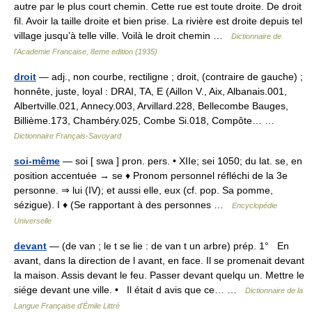
autre par le plus court chemin. Cette rue est toute droite. De droit
fil. Avoir la taille droite et bien prise. La rivière est droite depuis tel
village jusqu’à telle ville. Voilà le droit chemin …
Dictionnaire de
l'Academie Francaise, 8eme edition (1935)
droit
— adj., non courbe, rectiligne ; droit, (contraire de gauche) ;
honnête, juste, loyal : DRAI, TA, E (Aillon V., Aix, Albanais.001,
Albertville.021, Annecy.003, Arvillard.228, Bellecombe Bauges,
Billième.173, Chambéry.025, Combe Si.018, Compôte… …
Dictionnaire Français-Savoyard
soi-même
— soi [ swa ] pron. pers. • XIIe; sei 1050; du lat. se, en
position accentuée → se ♦ Pronom personnel réfléchi de la 3e
personne. ⇒ lui (IV); et aussi elle, eux (cf. pop. Sa pomme,
sézigue). I ♦ (Se rapportant à des personnes …
Encyclopédie
Universelle
devant
— (de van ; le t se lie : de van t un arbre) prép. 1° En
avant, dans la direction de l avant, en face. Il se promenait devant
la maison. Assis devant le feu. Passer devant quelqu un. Mettre le
siége devant une ville. • Il était d avis que ce… …
Dictionnaire de la
Langue Française d'Émile Littré