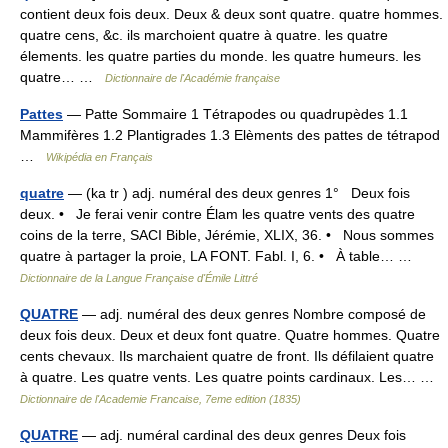
contient deux fois deux. Deux & deux sont quatre. quatre hommes.
quatre cens, &c. ils marchoient quatre à quatre. les quatre
élements. les quatre parties du monde. les quatre humeurs. les
quatre… …
Dictionnaire de l'Académie française
Pattes
— Patte Sommaire 1 Tétrapodes ou quadrupèdes 1.1
Mammifères 1.2 Plantigrades 1.3 Elèments des pattes de tétrapod
…
Wikipédia en Français
quatre
— (ka tr ) adj. numéral des deux genres 1° Deux fois
deux. • Je ferai venir contre Élam les quatre vents des quatre
coins de la terre, SACI Bible, Jérémie, XLIX, 36. • Nous sommes
quatre à partager la proie, LA FONT. Fabl. I, 6. • À table… …
Dictionnaire de la Langue Française d'Émile Littré
QUATRE
— adj. numéral des deux genres Nombre composé de
deux fois deux. Deux et deux font quatre. Quatre hommes. Quatre
cents chevaux. Ils marchaient quatre de front. Ils défilaient quatre
à quatre. Les quatre vents. Les quatre points cardinaux. Les… …
Dictionnaire de l'Academie Francaise, 7eme edition (1835)
QUATRE
— adj. numéral cardinal des deux genres Deux fois