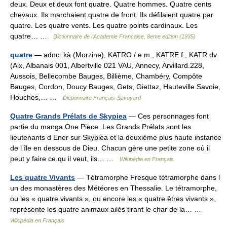
deux. Deux et deux font quatre. Quatre hommes. Quatre cents
chevaux. Ils marchaient quatre de front. Ils défilaient quatre par
quatre. Les quatre vents. Les quatre points cardinaux. Les
quatre… …
Dictionnaire de l'Academie Francaise, 8eme edition (1935)
quatre
— adnc. kà (Morzine), KATRO / e m., KATRE f., KATR dv.
(Aix, Albanais 001, Albertville 021 VAU, Annecy, Arvillard.228,
Aussois, Bellecombe Bauges, Billième, Chambéry, Compôte
Bauges, Cordon, Doucy Bauges, Gets, Giettaz, Hauteville Savoie,
Houches,… …
Dictionnaire Français-Savoyard
Quatre Grands Prélats de Skypiea
— Ces personnages font
partie du manga One Piece. Les Grands Prélats sont les
lieutenants d Ener sur Skypiea et la deuxième plus haute instance
de l île en dessous de Dieu. Chacun gère une petite zone où il
peut y faire ce qu il veut, ils… …
Wikipédia en Français
Les quatre Vivants
— Tétramorphe Fresque tétramorphe dans l
un des monastères des Météores en Thessalie. Le tétramorphe,
ou les « quatre vivants », ou encore les « quatre êtres vivants »,
représente les quatre animaux ailés tirant le char de la… …
Wikipédia en Français