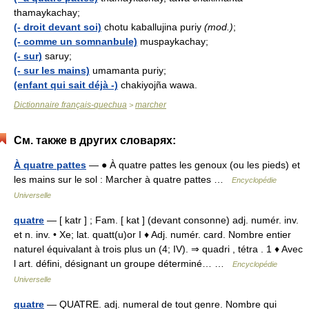
thamaykachay;
(- droit devant soi)
chotu kaballujina puriy
(mod.)
;
(- comme un somnanbule)
muspaykachay;
(- sur)
saruy;
(- sur les mains)
umamanta puriy;
(enfant qui sait déjà -)
chakiyojña wawa.
Dictionnaire français-quechua
marcher
>
См. также в других словарях:
À quatre pattes
— ● À quatre pattes les genoux (ou les pieds) et
les mains sur le sol : Marcher à quatre pattes …
Encyclopédie
Universelle
quatre
— [ katr ] ; Fam. [ kat ] (devant consonne) adj. numér. inv.
et n. inv. • Xe; lat. quatt(u)or I ♦ Adj. numér. card. Nombre entier
naturel équivalant à trois plus un (4; IV). ⇒ quadri , tétra . 1 ♦ Avec
l art. défini, désignant un groupe déterminé… …
Encyclopédie
Universelle
quatre
— QUATRE. adj. numeral de tout genre. Nombre qui