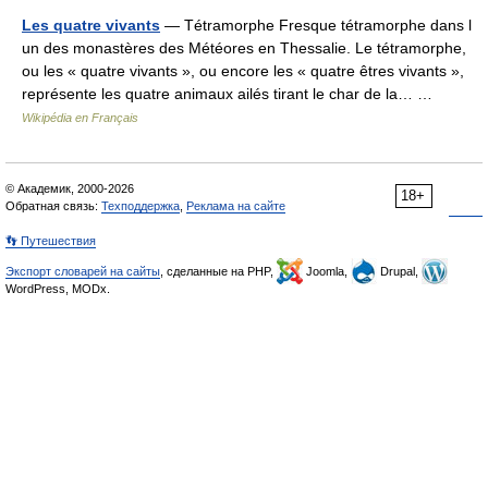
Les quatre vivants
— Tétramorphe Fresque tétramorphe dans l
un des monastères des Météores en Thessalie. Le tétramorphe,
ou les « quatre vivants », ou encore les « quatre êtres vivants »,
représente les quatre animaux ailés tirant le char de la… …
Wikipédia en Français
© Академик, 2000-2026
18+
Обратная связь:
Техподдержка
,
Реклама на сайте
👣 Путешествия
Экспорт словарей на сайты
, сделанные на PHP,
Joomla,
Drupal,
WordPress, MODx.