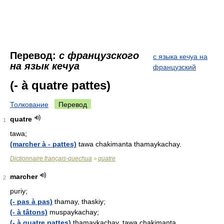
Перевод:
с французского
с языка кечуа на
на язык кечуа
французский
(- à quatre pattes)
Толкование
Перевод
quatre
1
tawa;
(marcher à - pattes)
tawa chakimanta thamaykachay.
Dictionnaire français-quechua
quatre
>
marcher
2
puriy;
(- pas à pas)
thamay, thaskiy;
(- à tâtons)
muspaykachay;
(- à quatre pattes)
thamaykachay, tawa chakimanta