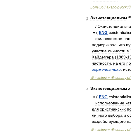
Большой
англо
-
русский
Экзистенциализм
2
/
Экзистенциальн
♦
(
ENG
existentiali
философское
нап
подчеркивал
,
что
пу
участие
личности
в
Хайдеггера
(
1889
-
1
частности
,
на
его
по
герменевтики
,
ист
Westminster
dictionary
of
Экзистенциализм
х
3
♦
(
ENG
existentiali
использование
ка
для
христианских
п
личного
выбора
и
о
воздействующего
н
Westminster
dictionary
of