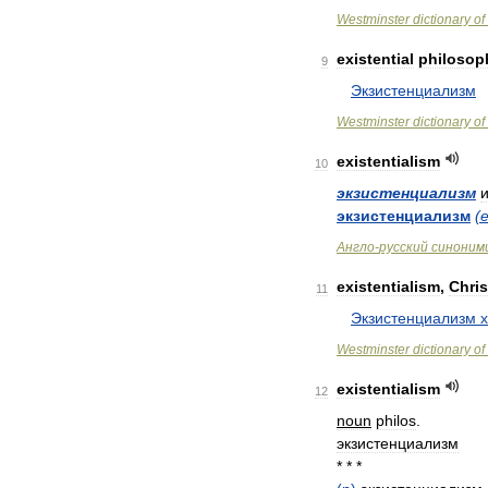
Westminster
dictionary
of
existential
philosop
9
Экзистенциализм
Westminster
dictionary
of
existentialism
10
экзистенциализм
экзистенциализм
(
e
Англо
-
русский
синоним
existentialism
,
Chris
11
Экзистенциализм
Westminster
dictionary
of
existentialism
12
noun
philos
.
экзистенциализм
* * *