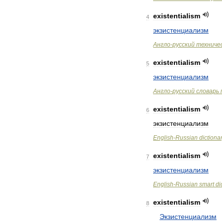
existentialism
4
экзистенциализм
Англо
-
русский
техниче
existentialism
5
экзистенциализм
Англо
-
русский
словарь
existentialism
6
экзистенциализм
English
-
Russian
dictiona
existentialism
7
экзистенциализм
English
-
Russian
smart
di
existentialism
8
Экзистенциализм