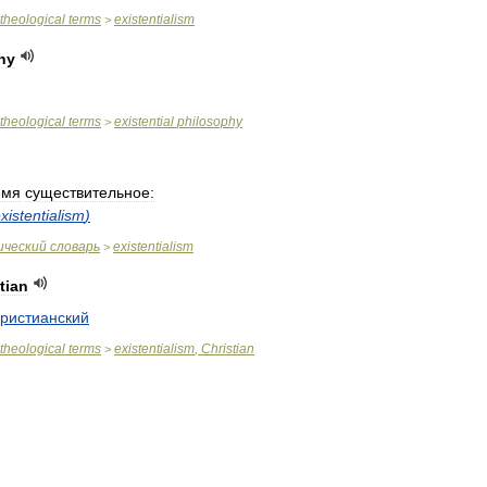
theological
terms
existentialism
>
hy
theological
terms
existential
philosophy
>
имя
существительное:
xistentialism
)
ический
словарь
existentialism
>
tian
христианский
theological
terms
existentialism
,
Christian
>