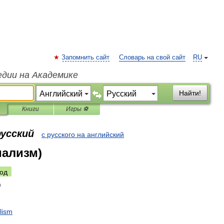
Запомнить сайт
Словарь на свой сайт
RU
едии на Академике
Найти!
Книги
Игры ⚽
русский
с русского на английский
иализм)
од
alism