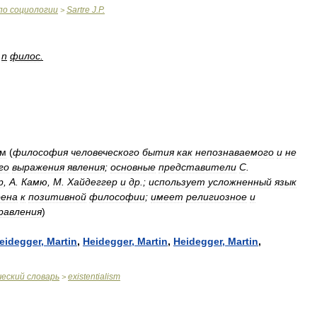
по
социологии
Sartre
J
.
P
.
>
]
n
филос
.
зм
(
философия
человеческого
бытия
как
непознаваемого
и
не
го
выражения
явления
;
основные
представители
С
.
р
,
А
.
Камю
,
М
.
Хайдеггер
и
др
.;
использует
усложненный
язык
ена
к
позитивной
философии
;
имеет
религиозное
и
равления
)
eidegger
,
Martin
,
Heidegger
,
Martin
,
Heidegger
,
Martin
,
ческий
словарь
existentialism
>