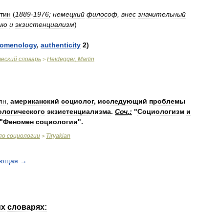
тин
(
1889
-
1976
;
немецкий
философ
,
внес
значительный
ию
и
экзистенциализм
)
omenology
,
authenticity
2
)
ческий
словарь
Heidegger
,
Martin
>
ян
,
американский
социолог
,
исследующий
проблемы
ологического
экзистенциализма
.
Соч
.
:
"
Социологизм
и
 "
Феномен
социологии
".
по
социологии
Tiryakian
>
ующая
→
их
словарях: