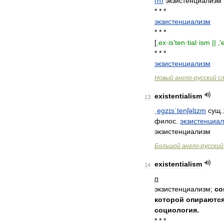
(
n
)
экзистенциализм
* * *
экзистенциализм
* * *
[
,
ex
·
is
'
ten
·
tial
·
ism
||
‚
'
* * *
экзистенциализм
Новый
англо
-
русский
с
existentialism
13
ˌeɡzɪsˈtenʃəlɪzm
сущ
.
филос
.
экзистенциа
экзистенциализм
Большой
англо
-
русский
existentialism
14
n
экзистенциализм
;
со
которой
опираютс
социология
.
* * *