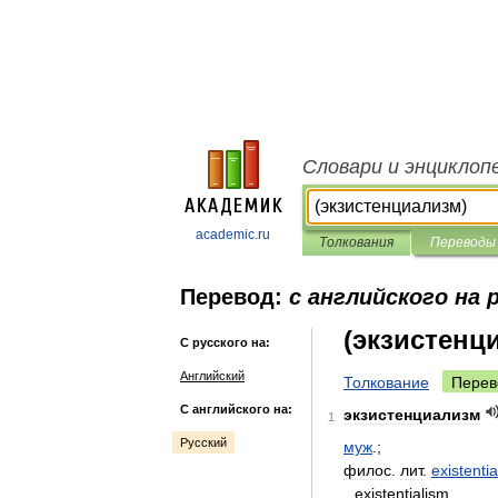
Словари и энциклоп
academic.ru
Толкования
Переводы
Перевод:
с английского на 
(экзистенц
С русского на:
Английский
Толкование
Перев
С английского на:
экзистенциализм
1
Русский
муж
.;
филос
.
лит
.
existenti
existentialism