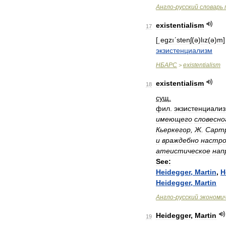
Англо
-
русский
словарь
existentialism
17
[
͵egzıʹstenʃ
(
ə
)
lız
(
ə
)
m
экзистенциализм
НБАРС
existentialism
>
existentialism
18
сущ
.
фил
.
экзистенциали
имеющего
словесно
Кьеркегор
,
Ж
.
Сарт
и
враждебно
настро
атеистическое
нап
See:
Heidegger
,
Martin
,
H
Heidegger
,
Martin
Англо
-
русский
экономи
Heidegger
,
Martin
19