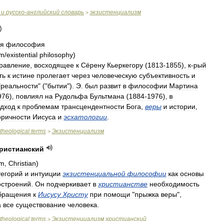
и
русско
-
английский
словарь
экзистенциализм
>
ая
философия
sm
/
existential
philosophy
)
равление
,
восходящее
к
Сёрену
Кьеркегору
(
1813
-
1855
),
к
-
рый
ть
к
истине
пролегает
через
человеческую
субъективность
и
"
реальности
" ("
бытии
").
Э
.
был
развит
в
философии
Мартина
976
),
повлиял
на
Рудольфа
Бультмана
(
1884
-
1976
),
в
дход
к
проблемам
трансцендентности
Бога
,
веры
и
истории
,
оричности
Иисуса
и
эсхатологии
.
theological
terms
Экзистенциализм
>
ристианский
sm
,
Christian
)
тегорий
и
интуиции
экзистенциальной
философии
как
основы
остроений
.
Он
подчеркивает
в
христианстве
необходимость
бращения
к
Иисусу
Христу
при
помощи
"
прыжка
веры
",
а
все
существование
человека
.
theological
terms
Экзистенциализм
христианский
>