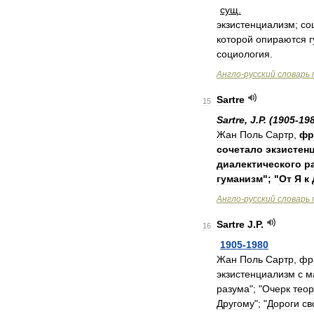
сущ
.
экзистенциализм
;
со
которой
опираются
социология
.
Англо
-
русский
словарь
Sartre
15
Sartre
,
J
.
P
. (
1905
-
19
Жан
Поль
Сартр
,
фр
сочетало
экзистен
диалектического
р
гуманизм
"; "
От
Я
к
Англо
-
русский
словарь
Sartre
J
.
P
.
16
1905
-
1980
Жан
Поль
Сартр
,
фр
экзистенциализм
с
м
разума
"; "
Очерк
тео
Другому
"; "
Дороги
св