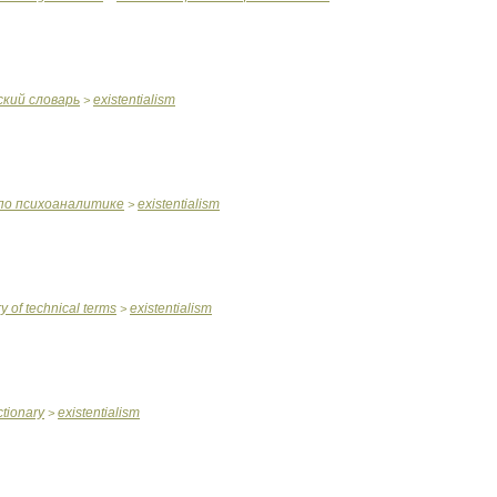
ский
словарь
existentialism
>
по
психоаналитике
existentialism
>
ry
of
technical
terms
existentialism
>
ctionary
existentialism
>