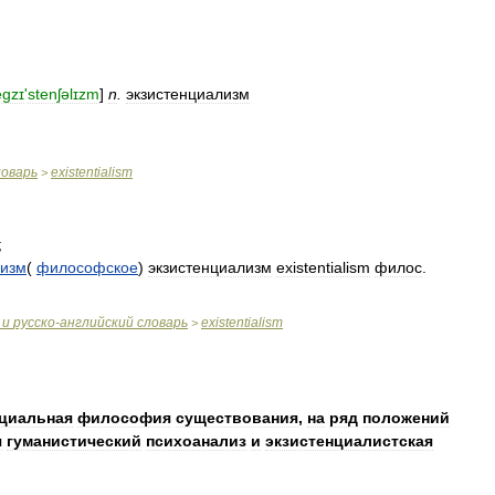
egzɪ
'
stenʃəlɪzm
]
n
.
экзистенциализм
ловарь
existentialism
>
;
лизм
(
философское
)
экзистенциализм
existentialism
филос
.
и
русско
-
английский
словарь
existentialism
>
циальная
философия
существования
,
на
ряд
положений
я
гуманистический
психоанализ
и
экзистенциалистская