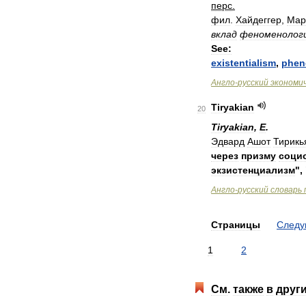
перс
.
фил
.
Хайдеггер
,
Мар
вклад
феноменолог
See:
existentialism
,
phen
Англо
-
русский
экономи
Tiryakian
20
Tiryakian
,
E
.
Эдвард
Ашот
Тирикь
через
призму
соци
экзистенциализм
",
Англо
-
русский
словарь
Страницы
След
1
2
См
.
также
в
друг