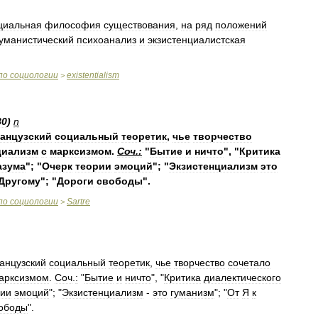
циальная
философия
существования
,
на
ряд
положений
гуманистический
психоанализ
и
экзистенциалистская
по
социологии
existentialism
>
80
)
n
анцузский
социальный
теоретик
,
чье
творчество
циализм
с
марксизмом
.
Соч
.
:
"
Бытие
и
ничто
", "
Критика
азума
"; "
Очерк
теории
эмоций
"; "
Экзистенциализм
это
Другому
"; "
Дороги
свободы
".
по
социологии
Sartre
>
анцузский
социальный
теоретик
,
чье
творчество
сочетало
арксизмом
.
Соч
.
:
"
Бытие
и
ничто
", "
Критика
диалектического
рии
эмоций
"; "
Экзистенциализм
-
это
гуманизм
"; "
От
Я
к
ободы
".