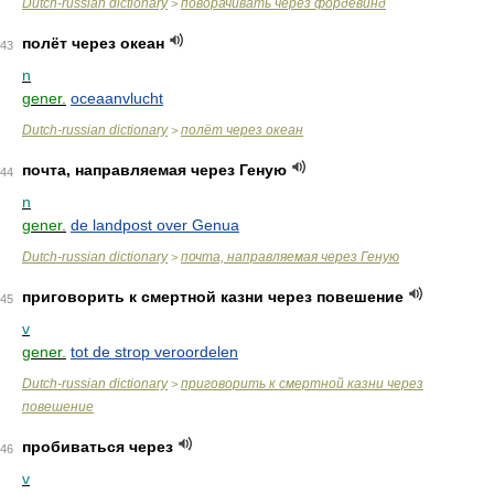
Dutch-russian dictionary
поворачивать через фордевинд
>
полёт через океан
43
n
gener.
oceaanvlucht
Dutch-russian dictionary
полёт через океан
>
почта, направляемая через Геную
44
n
gener.
de landpost over Genua
Dutch-russian dictionary
почта, направляемая через Геную
>
приговорить к смертной казни через повешение
45
v
gener.
tot de strop veroordelen
Dutch-russian dictionary
приговорить к смертной казни через
>
повешение
пробиваться через
46
v