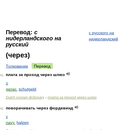
Перевод:
с
с русского на
нидерландского на
нидерландский
русский
(через)
Толкование
Перевод
плата за проход через шлюз
41
n
gener.
schutgeld
Dutch-russian dictionary
плата за проход через шлюз
>
поворачивать через фордевинд
42
v
navy.
halzen