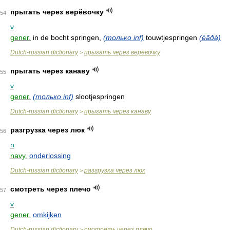
прыгать через верёвочку
54
v
gener.
in de bocht springen,
(только inf)
touwtjespringen
(èãðà)
Dutch-russian dictionary
прыгать через верёвочку
>
прыгать через канаву
55
v
gener.
(только inf)
slootjespringen
Dutch-russian dictionary
прыгать через канаву
>
разгрузка через люк
56
n
navy.
onderlossing
Dutch-russian dictionary
разгрузка через люк
>
смотреть через плечо
57
v
gener.
omkijken
Dutch-russian dictionary
смотреть через плечо
>