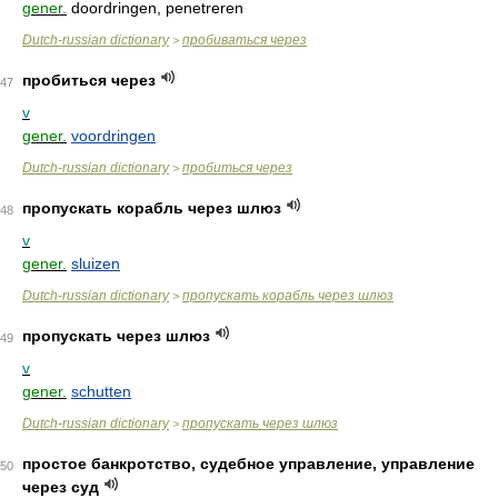
gener.
doordringen, penetreren
Dutch-russian dictionary
пробиваться через
>
пробиться через
47
v
gener.
voordringen
Dutch-russian dictionary
пробиться через
>
пропускать корабль через шлюз
48
v
gener.
sluizen
Dutch-russian dictionary
пропускать корабль через шлюз
>
пропускать через шлюз
49
v
gener.
schutten
Dutch-russian dictionary
пропускать через шлюз
>
простое банкротство, судебное управление, управление
50
через суд