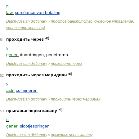
n
law.
surséance van betaling
Dutch-russian dictionary
простое банкротство, судебное управление,
>
управление через суд
проходить через
51
v
gener.
doordringen, penetreren
Dutch-russian dictionary
проходить через
>
проходить через меридиан
52
v
astr.
culmineren
Dutch-russian dictionary
проходить через меридиан
>
прыганье через канаву
53
n
gener.
slootjespringen
Dutch-russian dictionary
прыганье через канаву
>