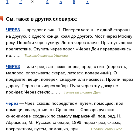
1
2
3
4
5
6
7
См. также в других словарях:
ЧЕРЕЗ
— предлог с вин.. 1. Поперек чего н., с одной стороны
на другую, с одного конца, края до другого. Мост через Москву
реку. Перейти через улицу. Лента через плечо. Прыгнуть через
препятствие. Ступить через порог. «Через Дон переправились
на… …
Толковый словарь Ушакова
ЧЕРЕЗ
— или чрез, зап., южн. перез, пред. с вин. (перезать,
малорос. опоясывать; скерас, литовск. поперечный). О
предмете, вещи: поперек, снаружи или насквозь. Пройти через
дорогу. Перелезть через забор. Пуля через эту доску не
пройдет. Через стекло… …
Толковый словарь Даля
через
— Чрез, сквозь; посредством, путем, помощью, при
помощи; вследствие, от. Ср. после... Словарь русских
синонимов и сходных по смыслу выражений. под. ред. Н.
Абрамова, М.: Русские словари, 1999. через чрез, сквозь;
посредством, путем, помощью, при… …
Словарь синонимов