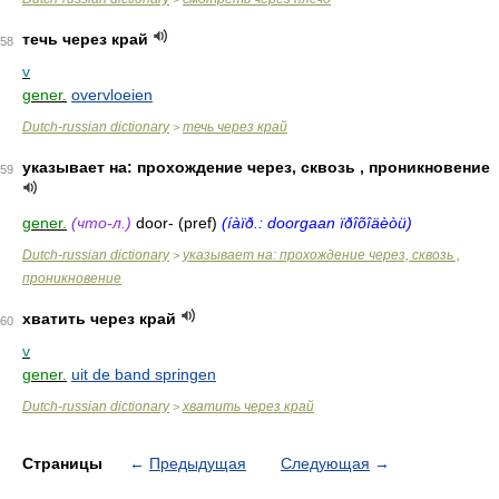
течь через край
58
v
gener.
overvloeien
Dutch-russian dictionary
течь через край
>
указывает на: прохождение через, сквозь , проникновение
59
gener.
(что-л.)
door- (pref)
(íàïð.: doorgaan ïðîõîäèòü)
Dutch-russian dictionary
указывает на: прохождение через, сквозь ,
>
проникновение
хватить через край
60
v
gener.
uit de band springen
Dutch-russian dictionary
хватить через край
>
Страницы
←
Предыдущая
Следующая
→