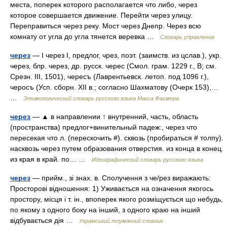
места, поперек которого располагается что либо, через
которое совершается движение. Перейти через улицу.
Переправиться через реку. Мост через Днепр. Через всю
комнату от угла до угла тянется веревка …
Словарь управления
через
— I через I, предлог, чрез, поэт. (заимств. из цслав.), укр.
через, блр. через, др. русск. черес (Смол. грам. 1229 г., В; см.
Срезн. III, 1501), чересъ (Лаврентьевск. летоп. под 1096 г.),
черосъ (Усп. сборн. ХII в.; согласно Шахматову (Очерк 153),…
…
Этимологический словарь русского языка Макса Фасмера
через
— ▲ в направлении ↑ внутренний, часть, область
(пространства) предлог+винительный падеж:, через что
пересекая что л. (перескочить #). сквозь (пробираться # толпу).
насквозь через путем образования отверстия. из конца в конец.
из края в край. по… …
Идеографический словарь русского языка
через
— прийм., зі знах. в. Сполучення з че/рез виражають:
Просторові відношення: 1) Уживається на означення якогось
простору, місця і т. ін., впоперек якого розміщується що небудь,
по якому з одного боку на інший, з одного краю на інший
відбувається дія …
Український тлумачний словник