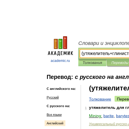
Словари и энциклоп
academic.ru
Толкования
Переводы
Перевод:
с русского на анг
(утяжелите
С английского на:
Русский
Толкование
Перев
С русского на:
утяжелитель
для
г
1
Все языки
Mining:
barite
,
baryte
Английский
Универсальный
русско
-