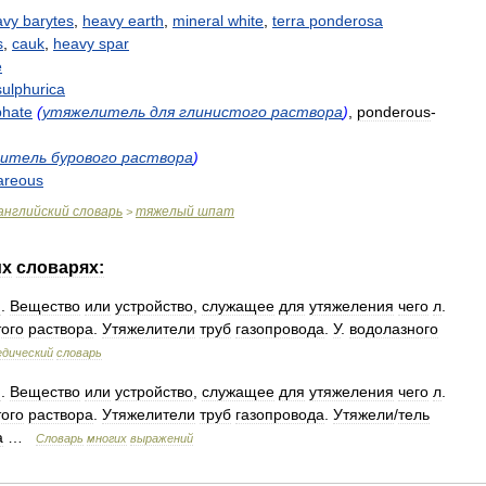
avy
barytes
,
heavy
earth
,
mineral
white
,
terra
ponderosa
s
,
cauk
,
heavy
spar
e
sulphurica
phate
(
утяжелитель
для
глинистого
раствора
)
,
ponderous
-
итель
бурового
раствора
)
areous
английский
словарь
тяжелый
шпат
>
их
словарях:
м
.
Вещество
или
устройство
,
служащее
для
утяжеления
чего
л
.
того
раствора
.
Утяжелители
труб
газопровода
.
У
.
водолазного
едический
словарь
м
.
Вещество
или
устройство
,
служащее
для
утяжеления
чего
л
.
того
раствора
.
Утяжелители
труб
газопровода
.
Утяжели
/
тель
а
…
Словарь
многих
выражений