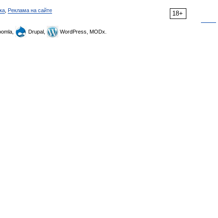
ка
,
Реклама на сайте
18+
omla,
Drupal,
WordPress, MODx.