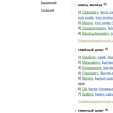
Башкирский
окись
железа
2
Татарский
1
)
Chemistry:
ferric
ox
iron
oxide
,
iron
protox
2
)
Mining:
iron
oxide
(
3
)
Oceanography:
fer
4
)
Electrochemistry:
c
Универсальный
русско
-
тяжёлый
шпат
3
1
)
Geology:
cawk
,
he
2
)
Mineralogy:
baryte
3
)
Engineering:
baryt
4
)
Chemistry:
Baryta
5
)
Mining:
barium
sul
spar
6
)
Oil:
barite
(
утяжел
7
)
Drilling:
heavy
calc
Универсальный
русско
-
тяжелый
шпат
4