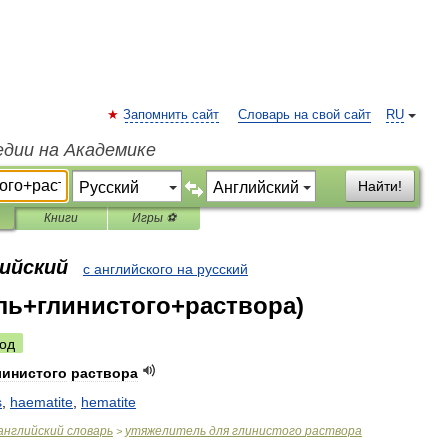
Запомнить сайт
Словарь на свой сайт
RU
едии на Академике
Найти!
Книги
Игры ⚽
лийский
с английского на русский
ль+глинистого+раствора)
од
линистого
раствора
s
,
haematite
,
hematite
английский
словарь
утяжелитель
для
глинистого
раствора
>