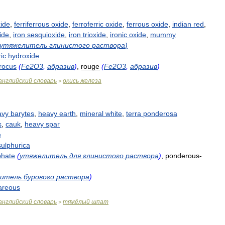
ide
,
ferriferrous
oxide
,
ferroferric
oxide
,
ferrous
oxide
,
indian
red
,
ide
,
iron
sesquioxide
,
iron
trioxide
,
ironic
oxide
,
mummy
утяжелитель
глинистого
раствора
)
ric
hydroxide
rocus
(
Fe2O3
,
абразив
)
,
rouge
(
Fe2O3
,
абразив
)
английский
словарь
окись
железа
>
avy
barytes
,
heavy
earth
,
mineral
white
,
terra
ponderosa
s
,
cauk
,
heavy
spar
e
sulphurica
phate
(
утяжелитель
для
глинистого
раствора
)
,
ponderous
-
итель
бурового
раствора
)
areous
английский
словарь
тяжёлый
шпат
>