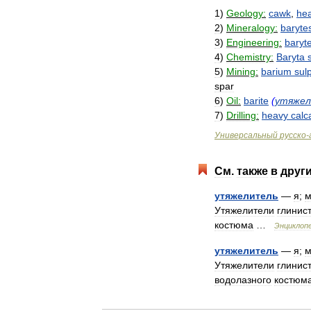
1
)
Geology:
cawk
,
he
2
)
Mineralogy:
baryte
3
)
Engineering:
baryt
4
)
Chemistry:
Baryta
5
)
Mining:
barium
sul
spar
6
)
Oil:
barite
(
утяжел
7
)
Drilling:
heavy
calc
Универсальный
русско
-
См
.
также
в
друг
утяжелитель
—
я
;
Утяжелители
глинис
костюма
…
Энциклоп
утяжелитель
—
я
;
Утяжелители
глинис
водолазного
костюм