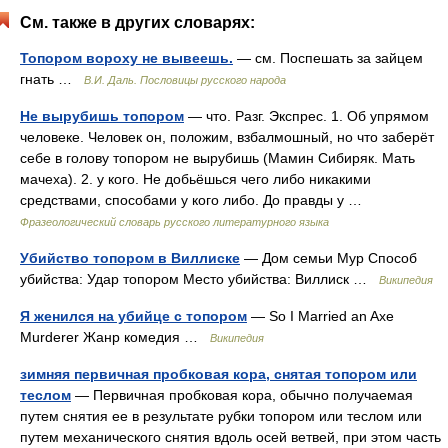
См. также в других словарях:
Топором вороху не вывеешь.
— см. Поспешать за зайцем
гнать …
В.И. Даль. Пословицы русского народа
Не вырубишь топором
— что. Разг. Экспрес. 1. Об упрямом
человеке. Человек он, положим, взбалмошный, но что заберёт
себе в голову топором не вырубишь (Мамин Сибиряк. Мать
мачеха). 2. у кого. Не добьёшься чего либо никакими
средствами, способами у кого либо. До правды у …
Фразеологический словарь русского литературного языка
Убийство топором в Виллиске
— Дом семьи Мур Способ
убийства: Удар топором Место убийства: Виллиск …
Википедия
Я женился на убийце с топором
— So I Married an Axe
Murderer Жанр комедия …
Википедия
зимняя первичная пробковая кора, снятая топором или
теслом
— Первичная пробковая кора, обычно получаемая
путем снятия ее в результате рубки топором или теслом или
путем механического снятия вдоль осей ветвей, при этом часть