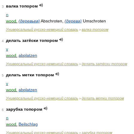
валка топором
3
n
wood.
(деревьев)
Abschroten,
(дерева)
Umschroten
Универсальный русско-немецкий словарь
валка топором
>
делать затёски топором
4
v
wood.
abplatzen
Универсальный русско-немецкий словарь
делать затёски топором
>
делать метки топором
5
v
wood.
abplatzen
Универсальный русско-немецкий словарь
делать метки топором
>
зарубка топором
6
n
wood.
Beilschlag
Универсальный русско-немецкий словарь
зарубка топором
>