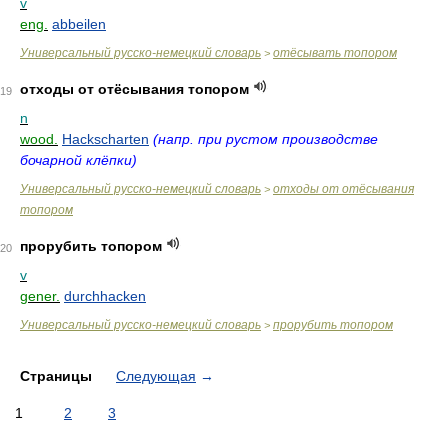
v
eng.
abbeilen
Универсальный русско-немецкий словарь
отёсывать топором
>
отходы от отёсывания топором
19
n
wood.
Hackscharten
(напр. при рустом производстве
бочарной клёпки)
Универсальный русско-немецкий словарь
отходы от отёсывания
>
топором
прорубить топором
20
v
gener.
durchhacken
Универсальный русско-немецкий словарь
прорубить топором
>
Страницы
Следующая
→
1
2
3