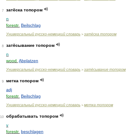
затёска топором
7
n
forestr.
Beilschlag
Универсальный русско-немецкий словарь
затёска топором
>
затёсывание топором
8
n
wood.
Abplatzen
Универсальный русско-немецкий словарь
затёсывание топором
>
метка топором
9
adj
forestr.
Beilschlag
Универсальный русско-немецкий словарь
метка топором
>
обрабатывать топором
10
v
forestr.
beschlagen