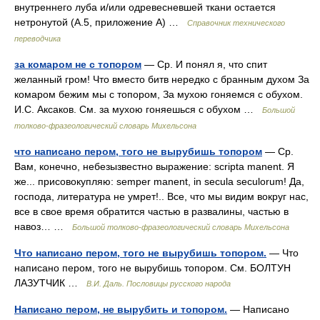
внутреннего луба и/или одревесневшей ткани остается
нетронутой (А.5, приложение А) …
Справочник технического
переводчика
за комаром не с топором
— Ср. И понял я, что спит
желанный гром! Что вместо битв нередко с бранным духом За
комаром бежим мы с топором, За мухою гоняемся с обухом.
И.С. Аксаков. См. за мухою гоняешься с обухом …
Большой
толково-фразеологический словарь Михельсона
что написано пером, того не вырубишь топором
— Ср.
Вам, конечно, небезызвестно выражение: scripta manent. Я
же... присовокупляю: semper manent, in secula seculorum! Да,
господа, литература не умрет!.. Все, что мы видим вокруг нас,
все в свое время обратится частью в развалины, частью в
навоз… …
Большой толково-фразеологический словарь Михельсона
Что написано пером, того не вырубишь топором.
— Что
написано пером, того не вырубишь топором. См. БОЛТУН
ЛАЗУТЧИК …
В.И. Даль. Пословицы русского народа
Написано пером, не вырубить и топором.
— Написано