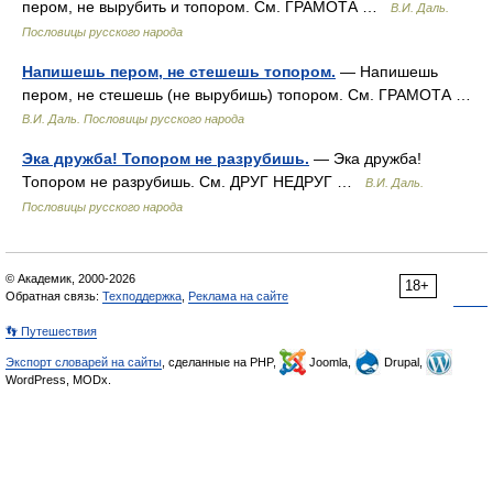
пером, не вырубить и топором. См. ГРАМОТА …
В.И. Даль.
Пословицы русского народа
Напишешь пером, не стешешь топором.
— Напишешь
пером, не стешешь (не вырубишь) топором. См. ГРАМОТА …
В.И. Даль. Пословицы русского народа
Эка дружба! Топором не разрубишь.
— Эка дружба!
Топором не разрубишь. См. ДРУГ НЕДРУГ …
В.И. Даль.
Пословицы русского народа
© Академик, 2000-2026
18+
Обратная связь:
Техподдержка
,
Реклама на сайте
👣 Путешествия
Экспорт словарей на сайты
, сделанные на PHP,
Joomla,
Drupal,
WordPress, MODx.