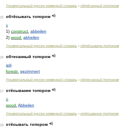
Универсальный русско-немецкий словарь
обтёсанный топором
>
обтёсывать топором
15
v
1)
construct.
abbeilen
2)
wood.
abheilen
Универсальный русско-немецкий словарь
обтёсывать топором
>
обтесанный топором
16
adj
forestr.
gezimmert
Универсальный русско-немецкий словарь
обтесанный топором
>
отёсывание топором
17
n
wood.
Abbeilen
Универсальный русско-немецкий словарь
отёсывание топором
>
отёсывать топором
18