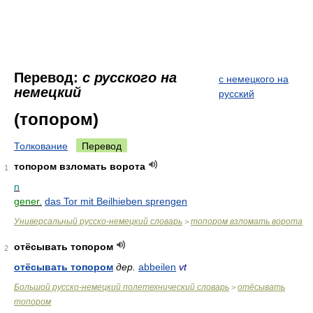
Перевод:
с русского на
с немецкого на
немецкий
русский
(топором)
Толкование
Перевод
топором взломать ворота
1
n
gener.
das Tor mit Beilhieben sprengen
Универсальный русско-немецкий словарь
топором взломать ворота
>
отёсывать топором
2
отёсывать топором
дер.
abbeilen
vt
Большой русско-немецкий полетехнический словарь
отёсывать
>
топором