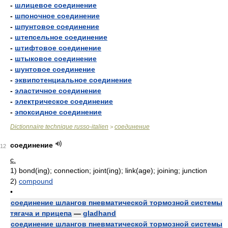
-
шлицевое соединение
-
шпоночное соединение
-
шпунтовое соединение
-
штепсельное соединение
-
штифтовое соединение
-
штыковое соединение
-
шунтовое соединение
-
эквипотенциальное соединение
-
эластичное соединение
-
электрическое соединение
-
эпоксидное соединение
Dictionnaire technique russo-italien
соединение
>
соединение
12
с.
1)
bond(ing); connection; joint(ing); link(age); joining; junction
2)
compound
•
соединение шлангов пневматической тормозной системы
тягача и прицепа
—
gladhand
соединение шлангов пневматической тормозной системы