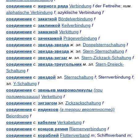
соединение
с.
жирного ряда
Verbindung
f
der Fettreihe;
хим.
aliphatische Verbindung
f
; azyklische Verbindung
f
соединение
с.
закаткой
Bördelverbindung
f
соединение
с.
заклинкой
Keilverbindung
f
соединение
с.
замазкой
Verkittung
f
соединение
с.
зачеканкой
Prägeverbindung
f
соединение
с.
звезда-звезда
ж.
эл.
Doppelsternschaltung
f
соединение
с.
звезда-звезда
ж.
эл.
Stern-Sternschaltung
f
соединение
с.
звезда-зигзаг
м.
эл.
Stern-Zickzack-Schaltung
f
соединение
с.
звезда-треугольник
м.
эл.
Stern-Dreieck-
Schaltung
f
соединение
с.
звездой
эл.
Sternschaltung
f
; Sternverbindung
f
;
эл.
Y-Schaltung
f
соединение
с.
звеньев макромолекулы
(при
полимеризации)
Verkettung
f
соединение
с.
зигзагом
эл.
Zickzackschaltung
f
соединение
с.
индексов
(в теории вероятностей)
Beiordnung
f
соединение
с.
кабелем
Verkabelung
f
соединение
с.
концов ремня
Riemenverbindung
f
соединение
с.
кораблей
Flottenverband
m
; Schiffsverband
m
;