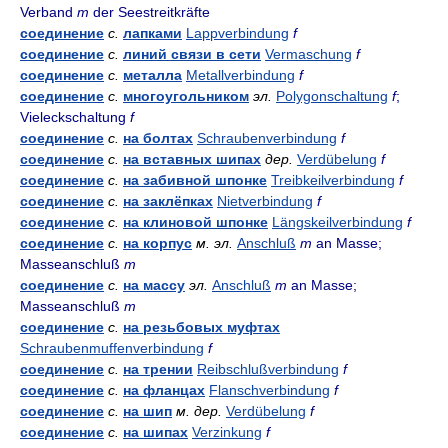
Verband
m
der Seestreitkräfte
соединение
с.
лапками
Lappverbindung
f
соединение
с.
линий связи в сети
Vermaschung
f
соединение
с.
металла
Metallverbindung
f
соединение
с.
многоугольником
эл.
Polygonschaltung
f
;
Vieleckschaltung
f
соединение
с.
на болтах
Schraubenverbindung
f
соединение
с.
на вставных шипах
дер.
Verdübelung
f
соединение
с.
на забивной шпонке
Treibkeilverbindung
f
соединение
с.
на заклёпках
Nietverbindung
f
соединение
с.
на клиновой шпонке
Längskeilverbindung
f
соединение
с.
на корпус
м.
эл.
Anschluß
m
an Masse;
Masseanschluß
m
соединение
с.
на массу
эл.
Anschluß
m
an Masse;
Masseanschluß
m
соединение
с.
на резьбовых муфтах
Schraubenmuffenverbindung
f
соединение
с.
на трении
Reibschlußverbindung
f
соединение
с.
на фланцах
Flanschverbindung
f
соединение
с.
на шип
м.
дер.
Verdübelung
f
соединение
с.
на шипах
Verzinkung
f