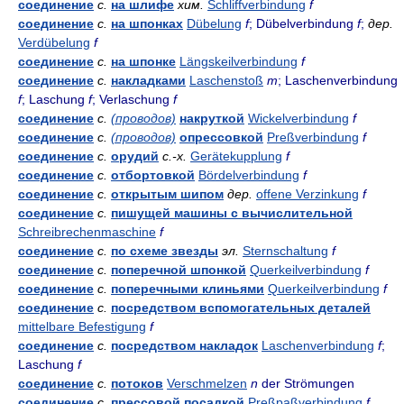
соединение
с.
на шлифе
хим.
Schliffverbindung
f
соединение
с.
на шпонках
Dübelung
f
; Dübelverbindung
f
;
дер.
Verdübelung
f
соединение
с.
на шпонке
Längskeilverbindung
f
соединение
с.
накладками
Laschenstoß
m
; Laschenverbindung
f
; Laschung
f
; Verlaschung
f
соединение
с.
(проводов)
накруткой
Wickelverbindung
f
соединение
с.
(проводов)
опрессовкой
Preßverbindung
f
соединение
с.
орудий
с.-х.
Gerätekupplung
f
соединение
с.
отбортовкой
Bördelverbindung
f
соединение
с.
открытым шипом
дер.
offene Verzinkung
f
соединение
с.
пишущей машины с вычислительной
Schreibrechenmaschine
f
соединение
с.
по схеме звезды
эл.
Sternschaltung
f
соединение
с.
поперечной шпонкой
Querkeilverbindung
f
соединение
с.
поперечными клиньями
Querkeilverbindung
f
соединение
с.
посредством вспомогательных деталей
mittelbare Befestigung
f
соединение
с.
посредством накладок
Laschenverbindung
f
;
Laschung
f
соединение
с.
потоков
Verschmelzen
n
der Strömungen
соединение
с.
прессовой посадкой
Preßpaßverbindung
f