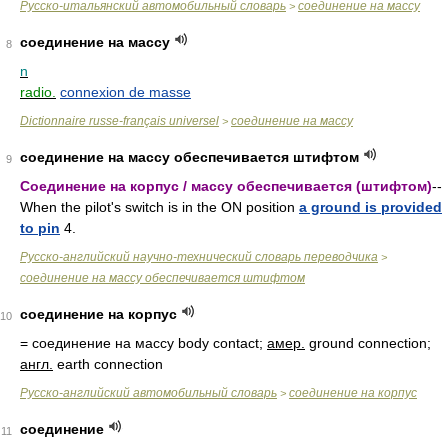
Русско-итальянский автомобильный словарь
соединение на массу
>
соединение на массу
8
n
radio.
connexion de masse
Dictionnaire russe-français universel
соединение на массу
>
соединение на массу обеспечивается штифтом
9
Соединение на корпус / массу обеспечивается (штифтом)
--
When the pilot's switch is in the ON position
a ground is provided
to pin
4.
Русско-английский научно-технический словарь переводчика
>
соединение на массу обеспечивается штифтом
соединение на корпус
10
= соединение на массу
body contact;
амер.
ground connection;
англ.
earth connection
Русско-английский автомобильный словарь
соединение на корпус
>
соединение
11