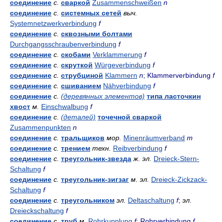
соединение
с.
сваркой
Zusammenschweißen
n
соединение
с.
системных сетей
выч.
Systemnetzwerkverbindung
f
соединение
с.
сквозными болтами
Durchgangsschraubenverbindung
f
соединение
с.
скобами
Verklammerung
f
соединение
с.
скруткой
Würgeverbindung
f
соединение
с.
струбциной
Klammern
n
; Klammerverbindung
f
соединение
с.
сшиванием
Nähverbindung
f
соединение
с.
(деревянных элементов)
типа ласточкин
хвост
м.
Einschwalbung
f
соединение
с.
(деталей)
точечной сваркой
Zusammenpunkten
n
соединение
с.
тральщиков
мор.
Minenräumverband
m
соединение
с.
трением
техн.
Reibverbindung
f
соединение
с.
треугольник-звезда
ж.
эл.
Dreieck-Stern-
Schaltung
f
соединение
с.
треугольник-зигзаг
м.
эл.
Dreieck-Zickzack-
Schaltung
f
соединение
с.
треугольником
эл.
Deltaschaltung
f
;
эл.
Dreieckschaltung
f
соединение
с.
труб
м.
Rohrkupplung
f
; Rohrverbindung
f