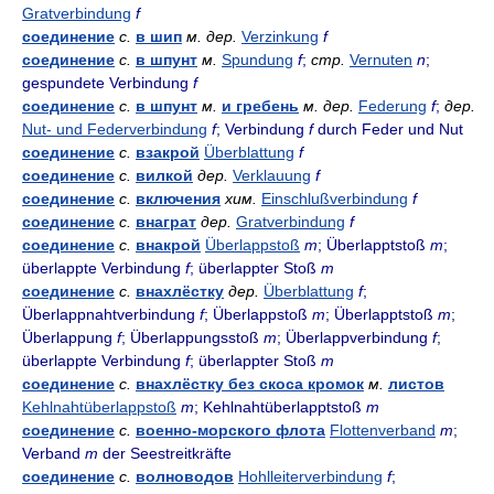
Gratverbindung
f
соединение
с.
в шип
м.
дер.
Verzinkung
f
соединение
с.
в шпунт
м.
Spundung
f
;
стр.
Vernuten
n
;
gespundete Verbindung
f
соединение
с.
в шпунт
м.
и гребень
м.
дер.
Federung
f
;
дер.
Nut- und Federverbindung
f
; Verbindung
f
durch Feder und Nut
соединение
с.
взакрой
Überblattung
f
соединение
с.
вилкой
дер.
Verklauung
f
соединение
с.
включения
хим.
Einschlußverbindung
f
соединение
с.
внаграт
дер.
Gratverbindung
f
соединение
с.
внакрой
Überlappstoß
m
; Überlapptstoß
m
;
überlappte Verbindung
f
; überlappter Stoß
m
соединение
с.
внахлёстку
дер.
Überblattung
f
;
Überlappnahtverbindung
f
; Überlappstoß
m
; Überlapptstoß
m
;
Überlappung
f
; Überlappungsstoß
m
; Überlappverbindung
f
;
überlappte Verbindung
f
; überlappter Stoß
m
соединение
с.
внахлёстку без скоса кромок
м.
листов
Kehlnahtüberlappstoß
m
; Kehlnahtüberlapptstoß
m
соединение
с.
военно-морского флота
Flottenverband
m
;
Verband
m
der Seestreitkräfte
соединение
с.
волноводов
Hohlleiterverbindung
f
;