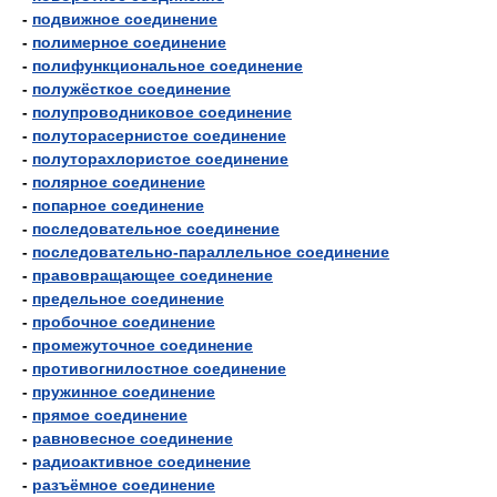
-
подвижное соединение
-
полимерное соединение
-
полифункциональное соединение
-
полужёсткое соединение
-
полупроводниковое соединение
-
полуторасернистое соединение
-
полуторахлористое соединение
-
полярное соединение
-
попарное соединение
-
последовательное соединение
-
последовательно-параллельное соединение
-
правовращающее соединение
-
предельное соединение
-
пробочное соединение
-
промежуточное соединение
-
противогнилостное соединение
-
пружинное соединение
-
прямое соединение
-
равновесное соединение
-
радиоактивное соединение
-
разъёмное соединение