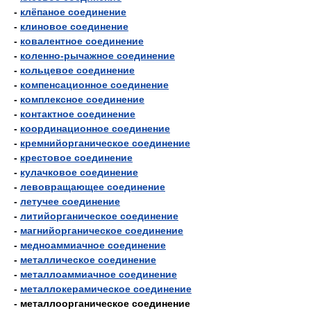
-
клёпаное соединение
-
клиновое соединение
-
ковалентное соединение
-
коленно-рычажное соединение
-
кольцевое соединение
-
компенсационное соединение
-
комплексное соединение
-
контактное соединение
-
координационное соединение
-
кремнийорганическое соединение
-
крестовое соединение
-
кулачковое соединение
-
левовращающее соединение
-
летучее соединение
-
литийорганическое соединение
-
магнийорганическое соединение
-
медноаммиачное соединение
-
металлическое соединение
-
металлоаммиачное соединение
-
металлокерамическое соединение
- металлоорганическое соединение