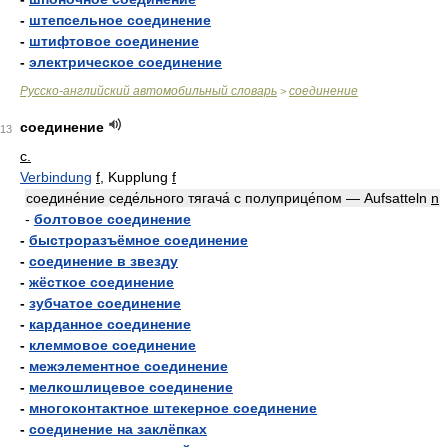
-
штепсельное соединение
-
штифтовое соединение
-
электрическое соединение
Русско-английский автомобильный словарь
соединение
>
соединение
13
с.
Verbindung
f
, Kupplung
f
соедине́ние седе́льного тягача́ с полуприце́пом — Aufsatteln
n
-
болтовое соединение
-
быстроразъёмное соединение
-
соединение в звезду
-
жёсткое соединение
-
зубчатое соединение
-
карданное соединение
-
клеммовое соединение
-
межэлементное соединение
-
мелкошлицевое соединение
-
многоконтактное штекерное соединение
-
соединение на заклёпках