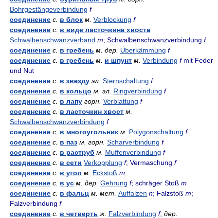
Bohrgestängeverbindung
f
соединение
с.
в блок
м.
Verblockung
f
соединение
с.
в виде ласточкина хвоста
Schwalbenschwanzverband
m
; Schwalbenschwanzverbindung
f
соединение
с.
в гребень
м.
дер.
Überkämmung
f
соединение
с.
в гребень
м.
и шпунт
м.
Verbindung
f
mit Feder
und Nut
соединение
с.
в звезду
эл.
Sternschaltung
f
соединение
с.
в кольцо
м.
эл.
Ringverbindung
f
соединение
с.
в лапу
горн.
Verblattung
f
соединение
с.
в ласточкин хвост
м.
Schwalbenschwanzverbindung
f
соединение
с.
в многоугольник
м.
Polygonschaltung
f
соединение
с.
в паз
м.
горн.
Scharverbindung
f
соединение
с.
в раструб
м.
Muffenverbindung
f
соединение
с.
в сети
Verkopplung
f
; Vermaschung
f
соединение
с.
в угол
м.
Eckstoß
m
соединение
с.
в ус
м.
дер.
Gehrung
f
; schräger Stoß
m
соединение
с.
в фальц
м.
мет.
Auffalzen
n
; Falzstoß
m
;
Falzverbindung
f
соединение
с.
в четверть
ж.
Falzverbindung
f
;
дер.