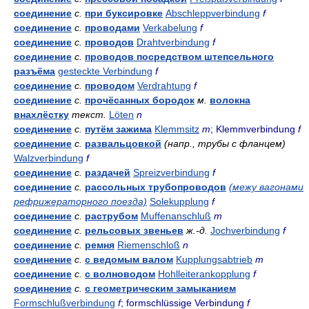
соединение
с.
при буксировке
Abschleppverbindung
f
соединение
с.
проводами
Verkabelung
f
соединение
с.
проводов
Drahtverbindung
f
соединение
с.
проводов посредством штепсельного
разъёма
gesteckte Verbindung
f
соединение
с.
проводом
Verdrahtung
f
соединение
с.
прочёсанных бородок
м.
волокна
внахлёстку
текст.
Löten
n
соединение
с.
путём зажима
Klemmsitz
m
; Klemmverbindung
f
соединение
с.
развальцовкой
(напр., трубы с фланцем)
Walzverbindung
f
соединение
с.
раздачей
Spreizverbindung
f
соединение
с.
рассольных трубопроводов
(межу вагонами
рефрижераторного поезда)
Solekupplung
f
соединение
с.
раструбом
Muffenanschluß
m
соединение
с.
рельсовых звеньев
ж.-д.
Jochverbindung
f
соединение
с.
ремня
Riemenschloß
n
соединение
с.
с ведомым валом
Kupplungsabtrieb
m
соединение
с.
с волноводом
Hohlleiterankopplung
f
соединение
с.
с геометрическим замыканием
Formschlußverbindung
f
; formschlüssige Verbindung
f