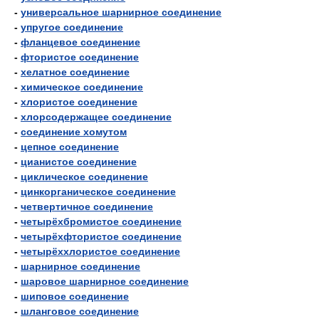
-
универсальное шарнирное соединение
-
упругое соединение
-
фланцевое соединение
-
фтористое соединение
-
хелатное соединение
-
химическое соединение
-
хлористое соединение
-
хлорсодержащее соединение
-
соединение хомутом
-
цепное соединение
-
цианистое соединение
-
циклическое соединение
-
цинкорганическое соединение
-
четвертичное соединение
-
четырёхбромистое соединение
-
четырёхфтористое соединение
-
четырёххлористое соединение
-
шарнирное соединение
-
шаровое шарнирное соединение
-
шиповое соединение
-
шланговое соединение