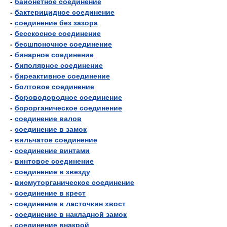
-
байонетное соединение
-
бактерицидное соединение
-
соединение без зазора
-
бесскосное соединение
-
бесшпоночное соединение
-
бинарное соединение
-
биполярное соединение
-
биреактивное соединение
-
болтовое соединение
-
бороводородное соединение
-
борорганическое соединение
-
соединение валов
-
соединение в замок
-
вильчатое соединение
-
соединение винтами
-
винтовое соединение
-
соединение в звезду
-
висмуторганическое соединение
-
соединение в крест
-
соединение в ласточкин хвост
-
соединение в накладной замок
-
соединение внакрой