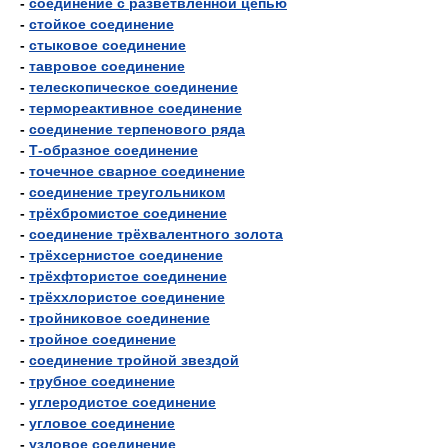
-
соединение с разветвлённой цепью
-
стойкое соединение
-
стыковое соединение
-
тавровое соединение
-
телескопическое соединение
-
термореактивное соединение
-
соединение терпенового ряда
-
Т-образное соединение
-
точечное сварное соединение
-
соединение треугольником
-
трёхбромистое соединение
-
соединение трёхвалентного золота
-
трёхсернистое соединение
-
трёхфтористое соединение
-
трёххлористое соединение
-
тройниковое соединение
-
тройное соединение
-
соединение тройной звездой
-
трубное соединение
-
углеродистое соединение
-
угловое соединение
-
узловое соединение