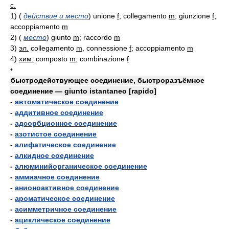
с.
1)
(
действие и место
)
unione
f
; collegamento
m
; giunzione
f
;
accoppiamento
m
2)
(
место
)
giunto
m
; raccordo
m
3)
эл.
collegamento
m
, connessione
f
; accoppiamento
m
4)
хим.
composto
m
; combinazione
f
•
быстродействующее соединение, быстроразъёмное
соединение — giunto istantaneo [rapido]
-
автоматическое соединение
-
аддитивное соединение
-
адсорбционное соединение
-
азотистое соединение
-
алифатическое соединение
-
алкидное соединение
-
алюминийорганическое соединение
-
аммиачное соединение
-
анионоактивное соединение
-
ароматическое соединение
-
асимметричное соединение
-
ациклическое соединение