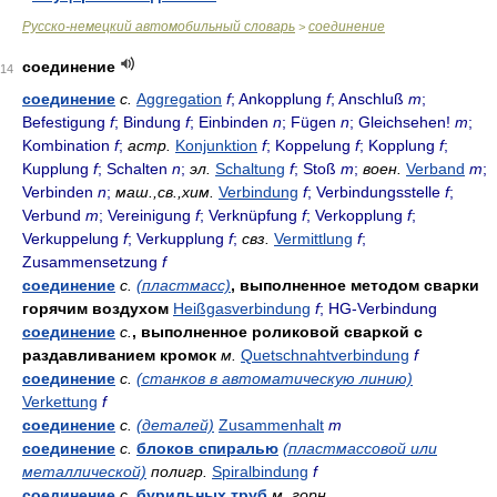
Русско-немецкий автомобильный словарь
соединение
>
соединение
14
соединение
с.
Aggregation
f
; Ankopplung
f
; Anschluß
m
;
Befestigung
f
; Bindung
f
; Einbinden
n
; Fügen
n
; Gleichsehen!
m
;
Kombination
f
;
астр.
Konjunktion
f
; Koppelung
f
; Kopplung
f
;
Kupplung
f
; Schalten
n
;
эл.
Schaltung
f
; Stoß
m
;
воен.
Verband
m
;
Verbinden
n
;
маш.,св.,хим.
Verbindung
f
; Verbindungsstelle
f
;
Verbund
m
; Vereinigung
f
; Verknüpfung
f
; Verkopplung
f
;
Verkuppelung
f
; Verkupplung
f
;
свз.
Vermittlung
f
;
Zusammensetzung
f
соединение
с.
(пластмасс)
, выполненное методом сварки
горячим воздухом
Heißgasverbindung
f
; HG-Verbindung
соединение
с.
, выполненное роликовой сваркой с
раздавливанием кромок
м.
Quetschnahtverbindung
f
соединение
с.
(станков в автоматическую линию)
Verkettung
f
соединение
с.
(деталей)
Zusammenhalt
m
соединение
с.
блоков спиралью
(пластмассовой или
металлической)
полигр.
Spiralbindung
f
соединение
с.
бурильных труб
м.
горн.