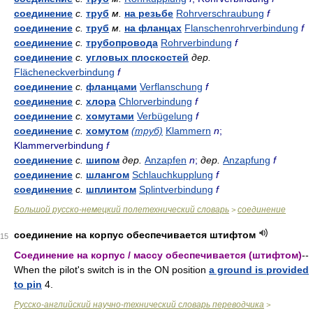
соединение
с.
труб
м.
на резьбе
Rohrverschraubung
f
соединение
с.
труб
м.
на фланцах
Flanschenrohrverbindung
f
соединение
с.
трубопровода
Rohrverbindung
f
соединение
с.
угловых плоскостей
дер.
Flächeneckverbindung
f
соединение
с.
фланцами
Verflanschung
f
соединение
с.
хлора
Chlorverbindung
f
соединение
с.
хомутами
Verbügelung
f
соединение
с.
хомутом
(труб)
Klammern
n
;
Klammerverbindung
f
соединение
с.
шипом
дер.
Anzapfen
n
;
дер.
Anzapfung
f
соединение
с.
шлангом
Schlauchkupplung
f
соединение
с.
шплинтом
Splintverbindung
f
Большой русско-немецкий полетехнический словарь
соединение
>
соединение на корпус обеспечивается штифтом
15
Соединение на корпус / массу обеспечивается (штифтом)
--
When the pilot's switch is in the ON position
a ground is provided
to pin
4.
Русско-английский научно-технический словарь переводчика
>