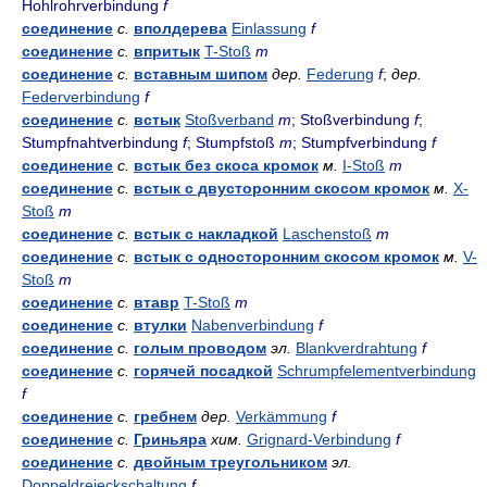
Hohlrohrverbindung
f
соединение
с.
вполдерева
Einlassung
f
соединение
с.
впритык
T-Stoß
m
соединение
с.
вставным шипом
дер.
Federung
f
;
дер.
Federverbindung
f
соединение
с.
встык
Stoßverband
m
; Stoßverbindung
f
;
Stumpfnahtverbindung
f
; Stumpfstoß
m
; Stumpfverbindung
f
соединение
с.
встык без скоса кромок
м.
I-Stoß
m
соединение
с.
встык с двусторонним скосом кромок
м.
X-
Stoß
m
соединение
с.
встык с накладкой
Laschenstoß
m
соединение
с.
встык с односторонним скосом кромок
м.
V-
Stoß
m
соединение
с.
втавр
T-Stoß
m
соединение
с.
втулки
Nabenverbindung
f
соединение
с.
голым проводом
эл.
Blankverdrahtung
f
соединение
с.
горячей посадкой
Schrumpfelementverbindung
f
соединение
с.
гребнем
дер.
Verkämmung
f
соединение
с.
Гриньяра
хим.
Grignard-Verbindung
f
соединение
с.
двойным треугольником
эл.
Doppeldreieckschaltung
f