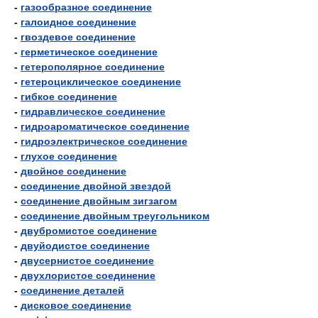
-
газообразное соединение
-
галоидное соединение
-
гвоздевое соединение
-
герметическое соединение
-
гетерополярное соединение
-
гетероциклическое соединение
-
гибкое соединение
-
гидравлическое соединение
-
гидроароматическое соединение
-
гидроэлектрическое соединение
-
глухое соединение
-
двойное соединение
-
соединение двойной звездой
-
соединение двойным зигзагом
-
соединение двойным треугольником
-
двубромистое соединение
-
двуйодистое соединение
-
двусернистое соединение
-
двухлористое соединение
-
соединение деталей
-
дисковое соединение