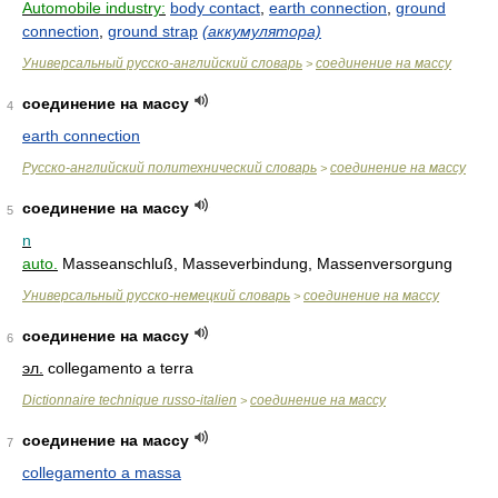
Automobile industry:
body contact
,
earth connection
,
ground
connection
,
ground strap
(аккумулятора)
Универсальный русско-английский словарь
соединение на массу
>
соединение на массу
4
earth connection
Русско-английский политехнический словарь
соединение на массу
>
соединение на массу
5
n
auto.
Masseanschluß, Masseverbindung, Massenversorgung
Универсальный русско-немецкий словарь
соединение на массу
>
соединение на массу
6
эл.
collegamento a terra
Dictionnaire technique russo-italien
соединение на массу
>
соединение на массу
7
collegamento a massa