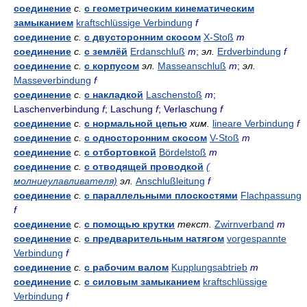
соединение
с.
с геометрическим кинематическим
замыканием
kraftschlüssige Verbindung
f
соединение
с.
с двусторонним скосом
X-Stoß
m
соединение
с.
с землёй
Erdanschluß
m
;
эл.
Erdverbindung
f
соединение
с.
с корпусом
эл.
Masseanschluß
m
;
эл.
Masseverbindung
f
соединение
с.
с накладкой
Laschenstoß
m
;
Laschenverbindung
f
; Laschung
f
; Verlaschung
f
соединение
с.
с нормальной цепью
хим.
lineare Verbindung
f
соединение
с.
с односторонним скосом
V-Stoß
m
соединение
с.
с отбортовкой
Bördelstoß
m
соединение
с.
с отводящей проводкой
(
молниеулавливателя)
эл.
Anschlußleitung
f
соединение
с.
с параллельными плоскостями
Flachpassung
f
соединение
с.
с помощью крутки
текст.
Zwirnverband
m
соединение
с.
с предварительным натягом
vorgespannte
Verbindung
f
соединение
с.
с рабочим валом
Kupplungsabtrieb
m
соединение
с.
с силовым замыканием
kraftschlüssige
Verbindung
f