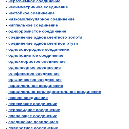
-
неразъёмное соединение
-
несимметричное соединение
-
нестойкое соединение
-
низкомолекулярное соединение
-
ниппельное соединение
-
однобромистое соединение
-
соединение одновалентного золота
-
соединение одновалентной ртути
-
одноводородное соединение
-
однойодистое соединение
-
однохлористое соединение
-
одноядерное соединение
-
олефиновое соединение
-
органическое соединение
-
параллельное соединение
-
параллельно-последовательное соединение
-
паяное соединение
-
перекисное соединение
-
пероксидное соединение
-
плавающее соединение
-
соединение плавлением
-
поворотное соединение