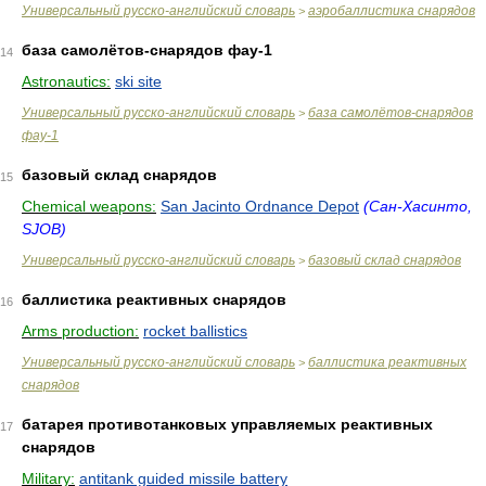
Универсальный русско-английский словарь
аэробаллистика снарядов
>
база самолётов-снарядов фау-1
14
Astronautics:
ski site
Универсальный русско-английский словарь
база самолётов-снарядов
>
фау-1
базовый склад снарядов
15
Chemical weapons:
San Jacinto Ordnance Depot
(Сан-Хасинто,
SJOB)
Универсальный русско-английский словарь
базовый склад снарядов
>
баллистика реактивных снарядов
16
Arms production:
rocket ballistics
Универсальный русско-английский словарь
баллистика реактивных
>
снарядов
батарея противотанковых управляемых реактивных
17
снарядов
Military:
antitank guided missile battery