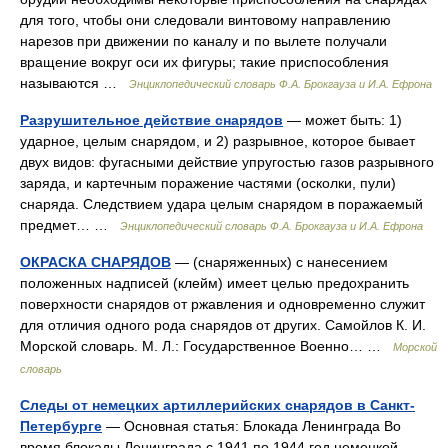
для того, чтобы они следовали винтовому направлению
нарезов при движении по каналу и по вылете получали
вращение вокруг оси их фигуры; такие приспособления
называются …
Энциклопедический словарь Ф.А. Брокгауза и И.А. Ефрона
Разрушительное действие снарядов
— может быть: 1)
ударное, целым снарядом, и 2) разрывное, которое бывает
двух видов: фугасными действие упругостью газов разрывного
заряда, и картечным поражение частями (осколки, пули)
снаряда. Следствием удара целым снарядом в поражаемый
предмет… …
Энциклопедический словарь Ф.А. Брокгауза и И.А. Ефрона
ОКРАСКА СНАРЯДОВ
— (снаряженных) с нанесением
положенных надписей (клейм) имеет целью предохранить
поверхности снарядов от ржавления и одновременно служит
для отличия одного рода снарядов от других. Самойлов К. И.
Морской словарь. М. Л.: Государственное Военно… …
Морской
словарь
Следы от немецких артиллерийских снарядов в Санкт-
Петербурге
— Основная статья: Блокада Ленинграда Во
время блокады Ленинграда с 1941 по 1944 год немецкой