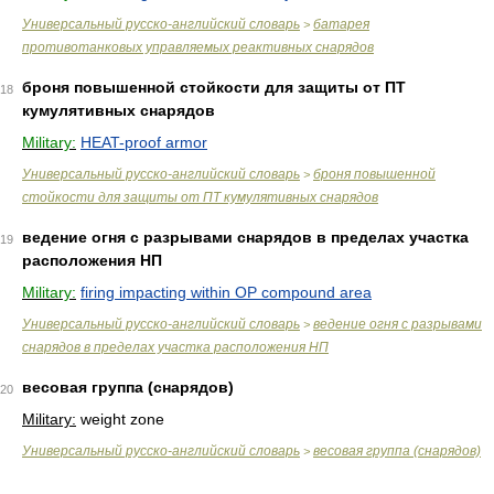
Универсальный русско-английский словарь
батарея
>
противотанковых управляемых реактивных снарядов
броня повышенной стойкости для защиты от ПТ
18
кумулятивных снарядов
Military:
HEAT-proof armor
Универсальный русско-английский словарь
броня повышенной
>
стойкости для защиты от ПТ кумулятивных снарядов
ведение огня с разрывами снарядов в пределах участка
19
расположения НП
Military:
firing impacting within OP compound area
Универсальный русско-английский словарь
ведение огня с разрывами
>
снарядов в пределах участка расположения НП
весовая группа (снарядов)
20
Military:
weight zone
Универсальный русско-английский словарь
весовая группа (снарядов)
>