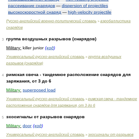
рассеивание снарядов
—
dispersion of projectiles
высокоскоростной снаряд
—
high-velocity projectile
Русско-английский военно-политический словарь
аэробаллистика
>
снарядов
группа воздушных разрывов (снарядов)
3
Military:
killer junior
(
код
)
Универсальный русско-английский словарь
группа воздушных
>
разрывов (снарядов)
римская свеча - тандемное расположение снарядов для
4
заряжания, от 3 до 6
Military:
superposed load
Универсальный русско-английский словарь
римская свеча - тандемное
>
расположение снарядов для заряжания, от 3 до 6
эхосигналы от разрывов снарядов
5
Military:
door
(
код
)
Универсальный русско-английский словарь
эхосигналы от разрывов
>