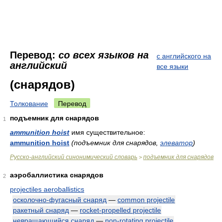
Перевод:
со всех языков на
с английского на
английский
все языки
(снарядов)
Толкование
Перевод
подъемник для снарядов
1
ammunition hoist
имя существительное:
ammunition hoist
(подъемник для снарядов,
элеватор
)
Русско-английский синонимический словарь
подъемник для снарядов
>
аэробаллистика снарядов
2
projectiles aeroballistics
осколочно-фугасный снаряд
—
common projectile
ракетный снаряд
—
rocket-propelled projectile
невращающийся снаряд
—
non-rotating projectile