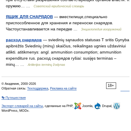
оружию… …
Советский юридический словарь
ЯЩИК ДЛЯ СНАРЯДОВ
— вместилище,специально
приспособленное для хранения и переноски снарядов.
Частоустанавливается на передке …
Энциклопедия вооружений
расход снарядов
— sviedinių sąnaudos statusas T sritis Gynyba
apibrėžtis Sviedinių (minų) skaičius, reikalingas ugnies uždaviniui
atlikti. atitikmenys: angl. ammunition consumption; ammunition
expenditure rus. расход снарядов ryšiai: susijęs terminas –
minų… …
Artilerijos terminų žodynas
© Академик, 2000-2026
18+
Обратная связь:
Техподдержка
,
Реклама на сайте
👣 Путешествия
Экспорт словарей на сайты
, сделанные на PHP,
Joomla,
Drupal,
WordPress, MODx.