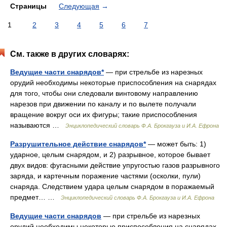
Страницы
Следующая
→
1
2
3
4
5
6
7
См. также в других словарях:
Ведущие части снарядов*
— при стрельбе из нарезных
орудий необходимы некоторые приспособления на снарядах
для того, чтобы они следовали винтовому направлению
нарезов при движении по каналу и по вылете получали
вращение вокруг оси их фигуры; такие приспособления
называются …
Энциклопедический словарь Ф.А. Брокгауза и И.А. Ефрона
Разрушительное действие снарядов*
— может быть: 1)
ударное, целым снарядом, и 2) разрывное, которое бывает
двух видов: фугасными действие упругостью газов разрывного
заряда, и картечным поражение частями (осколки, пули)
снаряда. Следствием удара целым снарядом в поражаемый
предмет… …
Энциклопедический словарь Ф.А. Брокгауза и И.А. Ефрона
Ведущие части снарядов
— при стрельбе из нарезных
орудий необходимы некоторые приспособления на снарядах