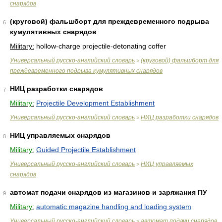
снарядов
(круговой) фальшборт для преждевременного подрыва
6
кумулятивных снарядов
Military:
hollow-charge projectile-detonating coffer
Универсальный русско-английский словарь
(круговой) фальшборт для
>
преждевременного подрыва кумулятивных снарядов
НИЦ разработки снарядов
7
Military:
Projectile Development Establishment
Универсальный русско-английский словарь
НИЦ разработки снарядов
>
НИЦ управляемых снарядов
8
Military:
Guided Projectile Establishment
Универсальный русско-английский словарь
НИЦ управляемых
>
снарядов
автомат подачи снарядов из магазинов и заряжания ПУ
9
Military:
automatic magazine handling and loading system
Универсальный русско-английский словарь
автомат подачи снарядов
>