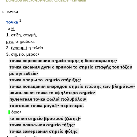
Большой русско-греческий словарь
сыпать
>
точка
4
1
точка
-и
θ.
1.
στίξη, στιγμή,
μτφ.
σημαδάκι.
2.
(
γραμμ.
) η τελεία.
3.
σημείο, μέρος•
точка пересечения σημείο τομής ή διασταύρωσης•
точка касания дуги с прямой το σημείο επαφής του τόξου
με την ευθεία•
точка опоры το. σημείο στήριξης•
точка попадания снарядов σημείο πτώσης των βλημάτων•
наивысшая точка το υψηλότερο σημείο•
пулемтная точка φωλιά πολυβόλου•
торговая точка μαγαζί• περίπτερο.
||
όριο•
кипения σημείο βρασμού (ζέσης)•
точка плавл-ния σημείο τήξης•
точка замерзания σημείο ψύξης.