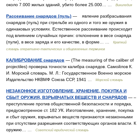
около 7.000 жилых зданий, убито более 25.000… …
Википедия
Рассеивание снарядов (пуль)
— явление разбрасывания
снарядов (пуль) при стрельбе из одного и того же оружия в
одинаковых условиях. Естественное рассеивание происходит
под влиянием случайных причин: отклонение в весе снаряда
(пули), в весе заряда и его качестве, в форме… …
Краткий
словарь оперативно-тактических и общевоенных терминов
КАЛИБРОВАНИЕ снарядов
— (The measuring of the caliber of
projectiles) проверка точности калибра снарядов. Самойлов К.
И. Морской словарь. М. Л.: Государственное Военно морское
Издательство НКВМФ Союза ССР, 1941 …
Морской словарь
НЕЗАКОННОЕ ИЗГОТОВЛЕНИЕ, ХРАНЕНИЕ, ПОКУПКА И
СБЫТ ОРУЖИЯ, ВЗРЫВЧАТЫХ ВЕЩЕСТВ И СНАРЯДОВ
— –
преступление против общественной безопасности и порядка,
предусмотренное ст. 182 УК. Изготовление, хранение, покупка
и сбыт оружия, взрывчатых веществ признаются незаконными
при отсутствии разрешения соответствующих органов власти. К
оружию… …
Советский юридический словарь