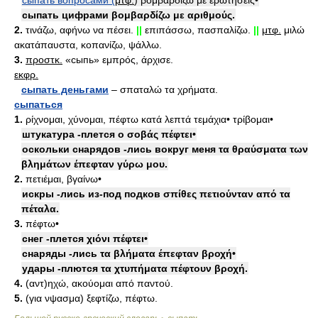
сыпать вопросами (
μτφ.
) βομβαρδίζω με ερωτήσεις•
сыпать цифрами βομβαρδίζω με αριθμούς.
2.
τινάζω, αφήνω να πέσει.
||
επιπάσσω, πασπαλίζω.
||
μτφ.
μιλώ
ακατάπαυστα, κοπανίζω, ψάλλω.
3.
προστκ.
«сыпь» εμπρός, άρχισε.
εκφρ.
сыпать деньгами
– σπαταλώ τα χρήματα.
сыпаться
1.
ρίχνομαι, χύνομαι, πέφτω κατά λεπτά τεμάχια• τρίβομαι•
штукатура -плется ο σοβάς πέφτει•
оскольки снарядов -лись вокруг меня τα θραύσματα των
βλημάτων έπεφταν γύρω μου.
2.
πετιέμαι, βγαίνω•
искры -лись из-под подков σπίθες πετιούνταν από τα
πέταλα.
3.
πέφτω•
снег -плется χιόνι πέφτει•
снаряды -лись τα βλήματα έπεφταν βροχή•
удары -плются τα χτυπήματα πέφτουν βροχή.
4.
(αντ)ηχώ, ακούομαι από παντού.
5.
(για νψασμα) ξεφτίζω, πέφτω.