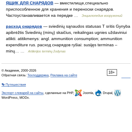
ЯЩИК ДЛЯ СНАРЯДОВ
— вместилище,специально
приспособленное для хранения и переноски снарядов.
Частоустанавливается на передке …
Энциклопедия вооружений
расход снарядов
— sviedinių sąnaudos statusas T sritis Gynyba
apibrėžtis Sviedinių (minų) skaičius, reikalingas ugnies uždaviniui
atlikti. atitikmenys: angl. ammunition consumption; ammunition
expenditure rus. расход снарядов ryšiai: susijęs terminas –
minų… …
Artilerijos terminų žodynas
© Академик, 2000-2026
18+
Обратная связь:
Техподдержка
,
Реклама на сайте
👣 Путешествия
Экспорт словарей на сайты
, сделанные на PHP,
Joomla,
Drupal,
WordPress, MODx.