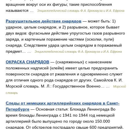
вращение вокруг оси их фигуры; такие приспособления
называются …
Энциклопедический словарь Ф.А. Брокгауза и И.А. Ефрона
Разрушительное действие снарядов
— может быть: 1)
ударное, целым снарядом, и 2) разрывное, которое бывает
двух видов: фугасными действие упругостью газов разрывного
заряда, и картечным поражение частями (осколки, пули)
снаряда. Следствием удара целым снарядом в поражаемый
предмет… …
Энциклопедический словарь Ф.А. Брокгауза и И.А. Ефрона
ОКРАСКА СНАРЯДОВ
— (снаряженных) с нанесением
положенных надписей (клейм) имеет целью предохранить
поверхности снарядов от ржавления и одновременно служит
для отличия одного рода снарядов от других. Самойлов К. И.
Морской словарь. М. Л.: Государственное Военно… …
Морской
словарь
Следы от немецких артиллерийских снарядов в Санкт-
Петербурге
— Основная статья: Блокада Ленинграда Во
время блокады Ленинграда с 1941 по 1944 год немецкой
артиллерией было выпущено по городу около 150.000
снарядов. От обстрелов пострадало свыше 600 предприятий,