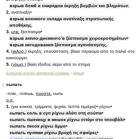
взрыв бомб и снарядов έκρηξη βομβών και βλημάτων.
2.
ανατίναξη•
взрыв военного склада ανατίναξη στρατιωτικής
αποθήκης.
3.
μτφ.
ξέσπασμα•
взрыв аппло-дисменто’в ξέσπασμα χειροκροτημάτων•
взрыв негодования ξέσπασμα αγανάκτησης.
4.
(
φιλοσ.
) έκρηξη, επανάσταση, βίαιο πέρασμα από το παλιό στο
καινούργιο.
5.
(
γλωσ.
) βίαιη έξοδος αέρα από το στόμα.
Большой русско-греческий словарь
взрыв
>
сыпать
3
-плю, -плешь,
προστκ.
сыпь
ρ.σ.
1.
(για κοκκία, τρίμματα, ψιχεία, λεπτά τεμάχια)• ρίχνω•
сыпать соль в суп ρίχνω αλάτι στη σούπα•
сыпать пшеницу в мешок ρίχνω σιτάρι στο τσουβάλι•
сыпать песок ρίχνω άμμο•
сыпать пулями ρίχνω βροχή τις σφαίρες•