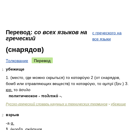
Перевод:
со всех языков на
с греческого на
греческий
все языки
(снарядов)
Толкование
Перевод
убежище
1
1. (место, где можно скрыться) το καταφύγιο 2 (от снарядов,
бомб или отравляющих веществ) το καταφύγιο, το αμπρί (ξεν.) 3.
юр.
το άσυλο
политическое - πολιτικό -.
Русско-греческий словарь научных и технических терминов
убежище
>
взрыв
2
-а
α.
1.
έκρηξη, σκάσιμο•