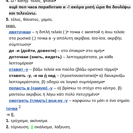
4.
ω? κατήγ. τέλος, φτάνει•
ещё пол часа поработаю и -! ακόμα μισή ώρα θα δουλέψω
και τελειώνω.
5.
τέλος, θάνατος, χαμός.
εκφρ.
дветочкаи
– η διπλή τελεία (:)• точка с запятой η άνω τελεία
στα ρωσικά (;) точка в -у απόλυτη ακρίβεια, ίσα-ίσα, ακριβής
σύμπτωση•
до -и (дойти, довести)
– στο έπακρο• στο αμήν•
доточкаи (знать, видеть)
– λεπτομερέστατα, με κάθε
λεπτομέρεια•
ставит -у
– βάζω τελεία και παύλα (βάζω οριστικό τέρμα)•
ставить -у, -и на
ή
над
– (προεπαναστατικά)• α) διευκρινίζω
λεπτομερέστατα, β) οδηγώ σε λογικό συμπέρασμα•
попасть в (самую) -у
– α) βρίσκω το στόχο στο κέντρο, β)
μαντεύω ακριβώς ή λέγω κάτι πολύ πετυχημένο•
смотреть (глядть) вод-ну -у
– καρφώνω το μάτι σ ένα σημείο.
2
точка
-и
θ.
1.
τρόχισμα, ακόνισμα.
2.
τόρνευση.
||
σκάλισμα, λάξευση.