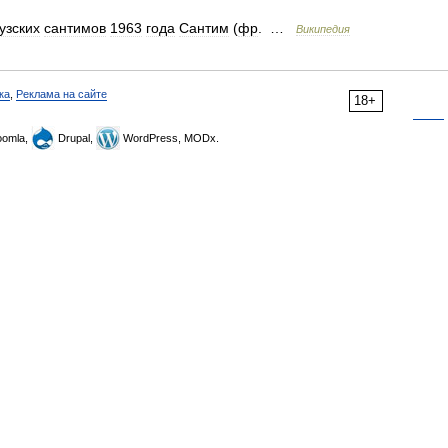
узских
сантимов
1963
года
Сантим
(
фр
. …
Википедия
ка
,
Реклама на сайте
18+
omla,
Drupal,
WordPress, MODx.