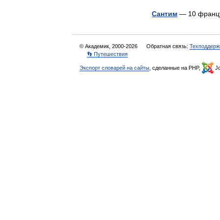
Сантим
—
10
франц
© Академик, 2000-2026
Обратная связь:
Техподдерж
👣 Путешествия
Экспорт словарей на сайты
, сделанные на PHP,
Jo