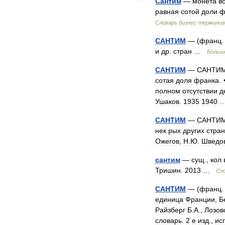
Сантим
—
монета
в
равная
сотой
доли
ф
Словарь
бизнес
-
терминов
САНТИМ
— (
франц
и
др
.
стран
…
Больш
САНТИМ
—
САНТИ
сотая
доля
франка
.
полном
отсутствии
д
Ушаков
.
1935
1940
САНТИМ
—
САНТИ
нек
рых
других
стра
Ожегов
,
Н
.
Ю
.
Шведо
сантим
—
сущ
.,
кол
Тришин
.
2013
…
Сл
САНТИМ
— (
франц
единица
Франции
,
Б
Райзберг
Б
.
А
.,
Лозов
словарь
.
2
е
изд
.,
ис