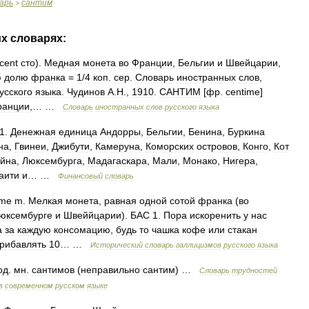
арь
сантим
>
их
словарях:
cent
сто
).
Медная
монета
во
Франции
,
Бельгии
и
Швейцарии
,
ю
долю
франка
=
1
/
4
коп
.
сер
.
Словарь
иностранных
слов
,
усского
языка
.
Чудинов
А
.
Н
.,
1910
.
САНТИМ
[
фр
.
centime
]
ранции
,… …
Словарь
иностранных
слов
русского
языка
1
.
Денежная
единица
Андорры
,
Бельгии
,
Бенина
,
Буркина
на
,
Гвинеи
,
Джибути
,
Камеруна
,
Коморских
островов
,
Конго
,
Кот
ейна
,
Люксембурга
,
Мадагаскара
,
Мали
,
Монако
,
Нигера
,
аити
и
… …
Финансовый
словарь
ime
m
.
Мелкая
монета
,
равная
одной
сотой
франка
(
во
юксембурге
и
Швеййцарии
).
БАС
1
.
Пора
искоренить
у
нас
а
за
каждую
консомацию
,
будь
то
чашка
кофе
или
стакан
рибавлять
10
… …
Исторический
словарь
галлицизмов
русского
языка
од
.
мн
.
сантимов
(
неправильно
сантим
) …
Словарь
трудностей
в
современном
русском
языке