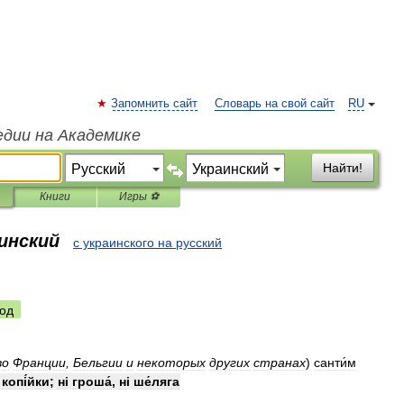
Запомнить сайт
Словарь на свой сайт
RU
едии на Академике
Найти!
Книги
Игры ⚽
аинский
с украинского на русский
од
во
Франции
,
Бельгии
и
некоторых
других
странах
)
санти́м
і
коп
і
́йки
;
н
і
гроша́
,
н
і
ше́ляга