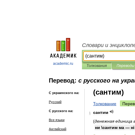
Словари и энциклоп
academic.ru
Толкования
Переводы
Перевод:
с русского на укр
(сантим)
С украинского на:
Русский
Толкование
Перев
С русского на:
сантим
1
Все языки
(
денежная
единица
ни
\
сантим
ма
—
н
Английский