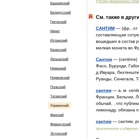
Русско
-
украинский
слов
Башкирский
Белорусский
См
.
также
в
друг
Греческий
САНТИМ
— (
фр
.,
от
Иврит
составляющая
соту
Испанский
вошедших
в
состав
р
мелкая
монета
во
Ф
Казахский
Сантим
— (
centime
)
Латышский
Фасо
,
Бурунди
,
Габо
Немецкий
д
Ивуара
,
Лихтеншт
Норвежский
Руанды
,
Сенегала
,
Т
Польский
сантим
—
а
,
м
.
cent
Татарский
Франции
,
Бельгии
,
Л
обычай
, ..
что
публик
Украинский
лимонаду
,
обязана
п
Финский
сантим
—
сантим
,
р
Французский
произношения
и
ударения
Эстонский