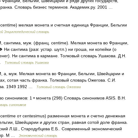
о
Франции
,
Бельгии
,
Швейцарии
и
ряде
других
государств
,
ранка
.
Словарь
бизнес
терминов
.
Академик
.
ру
.
2001
…
.
centime
)
мелкая
монета
и
счетная
единица
Франции
,
Бельгии
ой
Энциклопедический
словарь
М
,
сантима
,
муж
. (
франц
.
centime
).
Мелкая
монета
во
Франции
,
❖
Ни
сантима
(
разг
.
устар
.
шутл
.)
ни
гроша
,
ни
копейки
(
о
енег
).
Ни
сантима
в
кармане
.
Толковый
словарь
Ушакова
.
Д
.
Н
.
…
Толковый
словарь
Ушакова
М
,
а
,
муж
.
Мелкая
монета
во
Франции
,
Бельгии
,
Швейцарии
и
нах
,
сотая
часть
франка
.
Толковый
словарь
Ожегова
.
С
.
И
.
ва
.
1949
1992
…
Толковый
словарь
Ожегова
во
синонимов:
1
•
монета
(
298
)
Словарь
синонимов
ASIS
.
В
.
Н
.
оварь
синонимов
.
centime
от
centesimus
)
разменная
монета
и
счетно
денежная
ельгии
,
Швейцарии
и
других
стран
,
равная
сотой
доле
франка
.
ский
Л
.
Ш
.,
Стародубцева
Е
.
Б
..
Современный
экономический
пр
.
М
…
Экономический
словарь